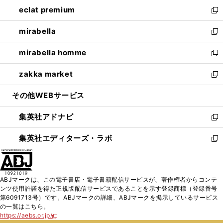
ン
ウ
し
eclat premium
く
で
ド
ィ
い
新
開
ウ
ン
ウ
し
mirabella
く
で
ド
ィ
い
新
開
ウ
ン
ウ
し
mirabella homme
く
で
ド
ィ
い
新
開
ウ
ン
ウ
し
zakka market
く
で
ド
ィ
い
新
開
ウ
ン
ウ
し
その他WEBサービス
く
で
ド
ィ
い
開
ウ
ン
ウ
集英社アドナビ
く
で
ド
ィ
新
開
ウ
ン
し
集英社エディターズ・ラボ
く
で
ド
い
新
開
ウ
ウ
し
く
で
ィ
い
開
ン
ウ
ABJマークは、この電子書店・電子書籍配信サービスが、著作権者からコンテ
く
ド
ィ
ンツ使用許諾を得た正規版配信サービスであることを示す登録商標（登録番号
ウ
ン
第6091713号）です。ABJマークの詳細、ABJマークを掲示しているサービス
で
ド
の一覧はこちら。
開
ウ
https://aebs.or.jp/
新