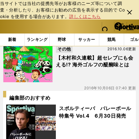
当サイトでは当社の提携先等がお客様のニーズ等について調
査・分析したり、お客様にお勧めの広告を表⽰する⽬的で Co
閉じ
okie を使⽤する場合があります。
詳しくはこちら
る
マイペ
web Sportiva (webスポルティーバ)
検索
メニュ
we
ー
「#マリガン」の最新ニュース・ 情報
b
ジ
新着
ランキング
野球
サッカー
競馬
ゴル
ス
その他
2016.10.06更新
ポ
ル
【木村和久連載】超セレブにも会
テ
える!? 海外ゴルフの醍醐味とは
ィ
ー
バ
2016年10月06日 07:40 更新
編集部のおすすめ
スポルティーバ バレーボール
特集号 Vol.4 6月30日発売