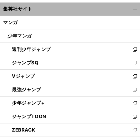
ウ
集英社サイト
ィ
開
ン
く/
マンガ
ド
閉
ウ
じ
少年マンガ
で
る
開
週刊少年ジャンプ
く
新
し
ジャンプSQ
い
新
ウ
し
Vジャンプ
ィ
い
新
ン
ウ
し
最強ジャンプ
ド
ィ
い
新
ウ
ン
ウ
し
少年ジャンプ+
で
ド
ィ
い
新
開
ウ
ン
ウ
し
ジャンプTOON
く
で
ド
ィ
い
新
開
ウ
ン
ウ
し
ZEBRACK
く
で
ド
ィ
い
新
開
ウ
ン
ウ
し