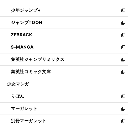
開
ウ
ン
ウ
し
少年ジャンプ+
く
で
ド
ィ
い
新
開
ウ
ン
ウ
し
ジャンプTOON
く
で
ド
ィ
い
新
開
ウ
ン
ウ
し
ZEBRACK
く
で
ド
ィ
い
新
開
ウ
ン
ウ
し
S-MANGA
く
で
ド
ィ
い
新
開
ウ
ン
ウ
し
集英社ジャンプリミックス
く
で
ド
ィ
い
新
開
ウ
ン
ウ
し
集英社コミック文庫
く
で
ド
ィ
い
新
開
ウ
ン
ウ
し
少女マンガ
く
で
ド
ィ
い
開
ウ
ン
ウ
りぼん
く
で
ド
ィ
新
開
ウ
ン
し
マーガレット
く
で
ド
い
新
開
ウ
ウ
し
別冊マーガレット
く
で
ィ
い
新
開
ン
ウ