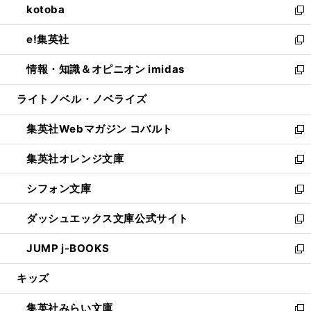
kotoba
く
で
ド
ィ
い
新
開
ウ
ン
ウ
し
e!集英社
く
で
ド
ィ
い
新
開
ウ
ン
ウ
し
情報・知識＆オピニオン imidas
く
で
ド
ィ
い
新
開
ウ
ン
ウ
し
ライトノベル・ノベライズ
く
で
ド
ィ
い
開
ウ
ン
ウ
集英社Webマガジン コバルト
く
で
ド
ィ
新
開
ウ
ン
し
集英社オレンジ文庫
く
で
ド
い
新
開
ウ
ウ
し
シフォン文庫
く
で
ィ
い
新
開
ン
ウ
し
ダッシュエックス文庫公式サイト
く
ド
ィ
い
新
ウ
ン
ウ
し
JUMP j-BOOKS
で
ド
ィ
い
新
開
ウ
ン
ウ
し
キッズ
く
で
ド
ィ
い
開
ウ
ン
ウ
集英社みらい文庫
く
で
ド
ィ