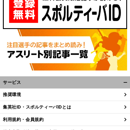
サービス
開
く/
推奨環境
閉
じ
集英社ID・スポルティーバIDとは
る
利用規約・会員規約