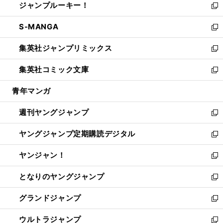
ジャンプルーキー！
く
で
ド
ィ
い
新
開
ウ
ン
ウ
し
S-MANGA
く
で
ド
ィ
い
新
開
ウ
ン
ウ
し
集英社ジャンプリミックス
く
で
ド
ィ
い
新
開
ウ
ン
ウ
し
集英社コミック文庫
く
で
ド
ィ
い
新
開
ウ
ン
ウ
し
青年マンガ
く
で
ド
ィ
い
開
ウ
ン
ウ
週刊ヤングジャンプ
く
で
ド
ィ
新
開
ウ
ン
し
ヤングジャンプ定期購読デジタル
く
で
ド
い
新
開
ウ
ウ
し
ヤンジャン！
く
で
ィ
い
新
開
ン
ウ
し
となりのヤングジャンプ
く
ド
ィ
い
新
ウ
ン
ウ
し
グランドジャンプ
で
ド
ィ
い
新
開
ウ
ン
ウ
し
ウルトラジャンプ
く
で
ド
ィ
い
新