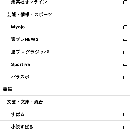
集英社オンライン
く
で
ド
ィ
い
新
開
ウ
ン
ウ
し
芸能・情報・スポーツ
く
で
ド
ィ
い
開
ウ
ン
ウ
Myojo
く
で
ド
ィ
新
開
ウ
ン
し
週プレNEWS
く
で
ド
い
新
開
ウ
ウ
し
週プレ グラジャパ!
く
で
ィ
い
新
開
ン
ウ
し
Sportiva
く
ド
ィ
い
新
ウ
ン
ウ
し
パラスポ
で
ド
ィ
い
新
開
ウ
ン
ウ
し
書籍
く
で
ド
ィ
い
開
ウ
ン
ウ
文芸・文庫・総合
く
で
ド
ィ
開
ウ
ン
すばる
く
で
ド
新
開
ウ
し
小説すばる
く
で
い
新