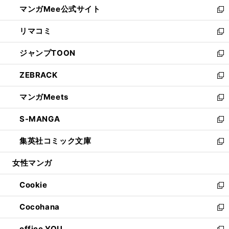
し
マンガMee公式サイト
く
ド
ィ
い
新
ウ
ン
ウ
し
リマコミ
で
ド
ィ
い
新
開
ウ
ン
ウ
し
ジャンプTOON
く
で
ド
ィ
い
新
開
ウ
ン
ウ
し
ZEBRACK
く
で
ド
ィ
い
新
開
ウ
ン
ウ
し
マンガMeets
く
で
ド
ィ
い
新
開
ウ
ン
ウ
し
S-MANGA
く
で
ド
ィ
い
新
開
ウ
ン
ウ
し
集英社コミック文庫
く
で
ド
ィ
い
新
開
ウ
ン
ウ
し
女性マンガ
く
で
ド
ィ
い
開
ウ
ン
ウ
Cookie
く
で
ド
ィ
新
開
ウ
ン
し
Cocohana
く
で
ド
い
新
開
ウ
ウ
し
office YOU
く