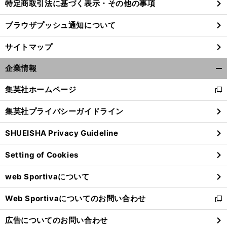
特定商取引法に基づく表示・その他の事項
ブラウザプッシュ通知について
サイトマップ
企業情報
開
く/
集英社ホームページ
新
閉
し
じ
集英社プライバシーガイドライン
い
る
ウ
SHUEISHA Privacy Guideline
ィ
ン
Setting of Cookies
ド
ウ
web Sportivaについて
で
開
Web Sportivaについてのお問い合わせ
く
新
し
広告についてのお問い合わせ
い