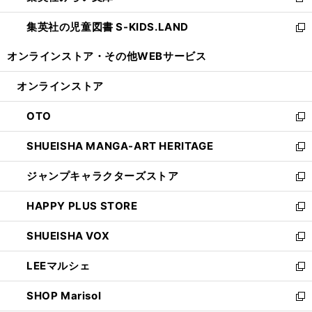
新
開
ウ
ン
し
集英社の児童図書 S-KIDS.LAND
く
で
ド
い
新
開
ウ
ウ
し
オンラインストア・
その他WEBサービス
く
で
ィ
い
開
ン
ウ
オンラインストア
く
ド
ィ
ウ
ン
OTO
で
ド
新
開
ウ
し
SHUEISHA MANGA-ART HERITAGE
く
で
い
新
開
ウ
し
ジャンプキャラクターズストア
く
ィ
い
新
ン
ウ
し
HAPPY PLUS STORE
ド
ィ
い
新
ウ
ン
ウ
し
SHUEISHA VOX
で
ド
ィ
い
新
開
ウ
ン
ウ
し
LEEマルシェ
く
で
ド
ィ
い
新
開
ウ
ン
ウ
し
SHOP Marisol
く
で
ド
ィ
い
新
開
ウ