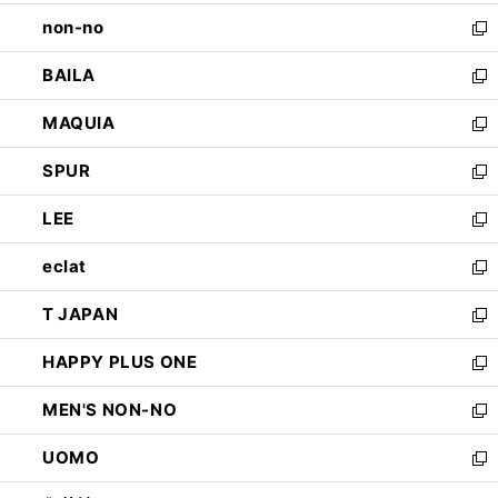
開
ウ
し
non-no
く
で
い
新
開
ウ
し
BAILA
く
ィ
い
新
ン
ウ
し
MAQUIA
ド
ィ
い
新
ウ
ン
ウ
し
SPUR
で
ド
ィ
い
新
開
ウ
ン
ウ
し
LEE
く
で
ド
ィ
い
新
開
ウ
ン
ウ
し
eclat
く
で
ド
ィ
い
新
開
ウ
ン
ウ
し
T JAPAN
く
で
ド
ィ
い
新
開
ウ
ン
ウ
し
HAPPY PLUS ONE
く
で
ド
ィ
い
新
開
ウ
ン
ウ
し
MEN'S NON-NO
く
で
ド
ィ
い
新
開
ウ
ン
ウ
し
UOMO
く
で
ド
ィ
い
新
開
ウ
ン
ウ
し