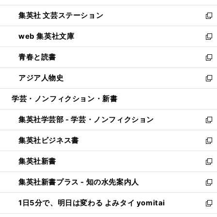
開
ウ
し
集英社 文芸ステーション
く
ィ
い
新
ン
ウ
し
web 集英社文庫
ド
ィ
い
新
ウ
ン
ウ
し
青春と読書
で
ド
ィ
い
新
開
ウ
ン
ウ
し
アジア人物史
く
で
ド
ィ
い
新
開
ウ
ン
ウ
し
学芸・ノンフィクション・新書
く
で
ド
ィ
い
開
ウ
ン
ウ
集英社学芸部 - 学芸・ノンフィクション
く
で
ド
ィ
新
開
ウ
ン
し
集英社ビジネス書
く
で
ド
い
新
開
ウ
ウ
し
集英社新書
く
で
ィ
い
新
開
ン
ウ
し
集英社新書プラス - 知の水先案内人
く
ド
ィ
い
新
ウ
ン
ウ
し
1日5分で、明日は変わる よみタイ yomitai
で
ド
ィ
い
新
開
ウ
ン
ウ
し