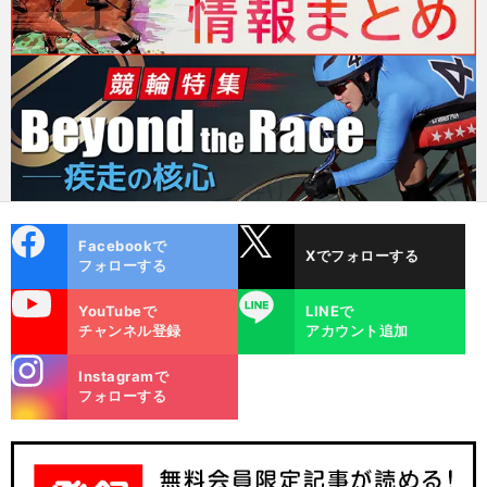
cebo
X
Facebookで
Xでフォローする
ok
フォローする
uTube
LINE
YouTubeで
LINEで
チャンネル登録
アカウント追加
stagra
Instagramで
m
フォローする