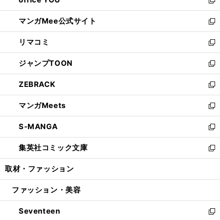
で
ィ
い
新
開
ン
ウ
し
マンガMee公式サイト
く
ド
ィ
い
新
ウ
ン
ウ
し
リマコミ
で
ド
ィ
い
新
開
ウ
ン
ウ
し
ジャンプTOON
く
で
ド
ィ
い
新
開
ウ
ン
ウ
し
ZEBRACK
く
で
ド
ィ
い
新
開
ウ
ン
ウ
し
マンガMeets
く
で
ド
ィ
い
新
開
ウ
ン
ウ
し
S-MANGA
く
で
ド
ィ
い
新
開
ウ
ン
ウ
し
集英社コミック文庫
く
で
ド
ィ
い
新
開
ウ
ン
ウ
し
取材・ファッション
く
で
ド
ィ
い
開
ウ
ン
ウ
ファッション・美容
く
で
ド
ィ
開
ウ
ン
Seventeen
く
で
ド
新