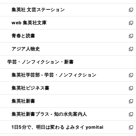
開
ウ
し
集英社 文芸ステーション
く
ィ
い
新
ン
ウ
し
web 集英社文庫
ド
ィ
い
新
ウ
ン
ウ
し
青春と読書
で
ド
ィ
い
新
開
ウ
ン
ウ
し
アジア人物史
く
で
ド
ィ
い
新
開
ウ
ン
ウ
し
学芸・ノンフィクション・新書
く
で
ド
ィ
い
開
ウ
ン
ウ
集英社学芸部 - 学芸・ノンフィクション
く
で
ド
ィ
新
開
ウ
ン
し
集英社ビジネス書
く
で
ド
い
新
開
ウ
ウ
し
集英社新書
く
で
ィ
い
新
開
ン
ウ
し
集英社新書プラス - 知の水先案内人
く
ド
ィ
い
新
ウ
ン
ウ
し
1日5分で、明日は変わる よみタイ yomitai
で
ド
ィ
い
新
開
ウ
ン
ウ
し