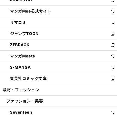
で
ィ
い
新
開
ン
ウ
し
マンガMee公式サイト
く
ド
ィ
い
新
ウ
ン
ウ
し
リマコミ
で
ド
ィ
い
新
開
ウ
ン
ウ
し
ジャンプTOON
く
で
ド
ィ
い
新
開
ウ
ン
ウ
し
ZEBRACK
く
で
ド
ィ
い
新
開
ウ
ン
ウ
し
マンガMeets
く
で
ド
ィ
い
新
開
ウ
ン
ウ
し
S-MANGA
く
で
ド
ィ
い
新
開
ウ
ン
ウ
し
集英社コミック文庫
く
で
ド
ィ
い
新
開
ウ
ン
ウ
し
取材・ファッション
く
で
ド
ィ
い
開
ウ
ン
ウ
ファッション・美容
く
で
ド
ィ
開
ウ
ン
Seventeen
く
で
ド
新