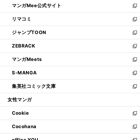
し
マンガMee公式サイト
く
ド
ィ
い
新
ウ
ン
ウ
し
リマコミ
で
ド
ィ
い
新
開
ウ
ン
ウ
し
ジャンプTOON
く
で
ド
ィ
い
新
開
ウ
ン
ウ
し
ZEBRACK
く
で
ド
ィ
い
新
開
ウ
ン
ウ
し
マンガMeets
く
で
ド
ィ
い
新
開
ウ
ン
ウ
し
S-MANGA
く
で
ド
ィ
い
新
開
ウ
ン
ウ
し
集英社コミック文庫
く
で
ド
ィ
い
新
開
ウ
ン
ウ
し
女性マンガ
く
で
ド
ィ
い
開
ウ
ン
ウ
Cookie
く
で
ド
ィ
新
開
ウ
ン
し
Cocohana
く
で
ド
い
新
開
ウ
ウ
し
office YOU
く