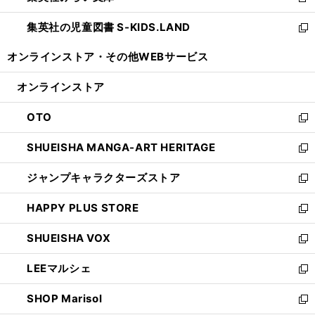
新
開
ウ
ン
し
集英社の児童図書 S-KIDS.LAND
く
で
ド
い
新
開
ウ
ウ
し
オンラインストア・
その他WEBサービス
く
で
ィ
い
開
ン
ウ
オンラインストア
く
ド
ィ
ウ
ン
OTO
で
ド
新
開
ウ
し
SHUEISHA MANGA-ART HERITAGE
く
で
い
新
開
ウ
し
ジャンプキャラクターズストア
く
ィ
い
新
ン
ウ
し
HAPPY PLUS STORE
ド
ィ
い
新
ウ
ン
ウ
し
SHUEISHA VOX
で
ド
ィ
い
新
開
ウ
ン
ウ
し
LEEマルシェ
く
で
ド
ィ
い
新
開
ウ
ン
ウ
し
SHOP Marisol
く
で
ド
ィ
い
新
開
ウ