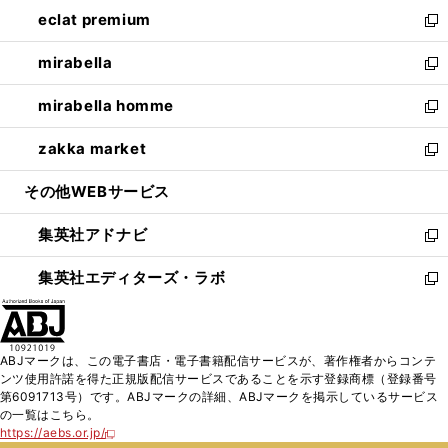
ン
ウ
し
eclat premium
く
で
ド
ィ
い
新
開
ウ
ン
ウ
し
mirabella
く
で
ド
ィ
い
新
開
ウ
ン
ウ
し
mirabella homme
く
で
ド
ィ
い
新
開
ウ
ン
ウ
し
zakka market
く
で
ド
ィ
い
新
開
ウ
ン
ウ
し
その他WEBサービス
く
で
ド
ィ
い
開
ウ
ン
ウ
集英社アドナビ
く
で
ド
ィ
新
開
ウ
ン
し
集英社エディターズ・ラボ
く
で
ド
い
新
開
ウ
ウ
し
く
で
ィ
い
開
ン
ウ
ABJマークは、この電子書店・電子書籍配信サービスが、著作権者からコンテ
く
ド
ィ
ンツ使用許諾を得た正規版配信サービスであることを示す登録商標（登録番号
ウ
ン
第6091713号）です。ABJマークの詳細、ABJマークを掲示しているサービス
で
ド
の一覧はこちら。
開
ウ
https://aebs.or.jp/
新