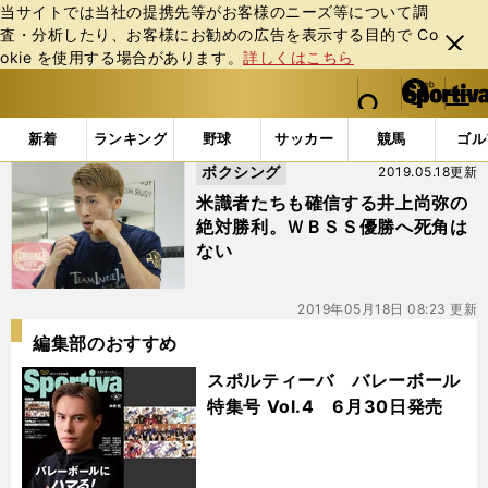
当サイトでは当社の提携先等がお客様のニーズ等について調
査・分析したり、お客様にお勧めの広告を表⽰する⽬的で Co
閉じ
okie を使⽤する場合があります。
詳しくはこちら
る
マイペ
web Sportiva (webスポルティーバ)
検索
メニュ
we
ー
「#マヌエル・ロドリゲス」の最新ニュース・ 情報
b
ジ
新着
ランキング
野球
サッカー
競馬
ゴル
ス
ボクシング
2019.05.18更新
ポ
ル
米識者たちも確信する井上尚弥の
テ
絶対勝利。ＷＢＳＳ優勝へ死角は
ィ
ない
ー
バ
2019年05月18日 08:23 更新
編集部のおすすめ
スポルティーバ バレーボール
特集号 Vol.4 6月30日発売