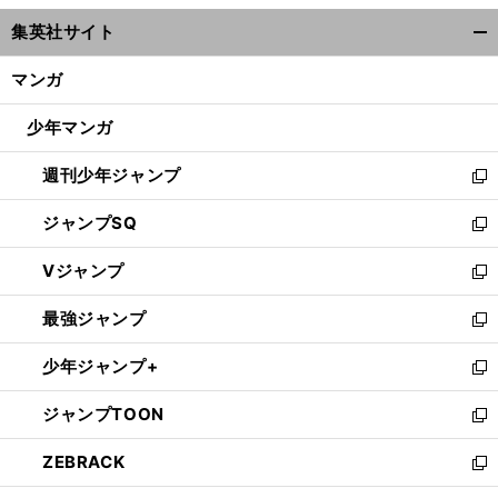
ウ
集英社サイト
ィ
開
ン
く/
マンガ
ド
閉
ウ
じ
少年マンガ
で
る
開
週刊少年ジャンプ
く
新
し
ジャンプSQ
い
新
ウ
し
Vジャンプ
ィ
い
新
ン
ウ
し
最強ジャンプ
ド
ィ
い
新
ウ
ン
ウ
し
少年ジャンプ+
で
ド
ィ
い
新
開
ウ
ン
ウ
し
ジャンプTOON
く
で
ド
ィ
い
新
開
ウ
ン
ウ
し
ZEBRACK
く
で
ド
ィ
い
新
開
ウ
ン
ウ
し