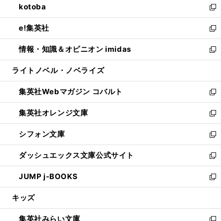
kotoba
く
で
ド
ィ
い
新
開
ウ
ン
ウ
し
e!集英社
く
で
ド
ィ
い
新
開
ウ
ン
ウ
し
情報・知識＆オピニオン imidas
く
で
ド
ィ
い
新
開
ウ
ン
ウ
し
ライトノベル・ノベライズ
く
で
ド
ィ
い
開
ウ
ン
ウ
集英社Webマガジン コバルト
く
で
ド
ィ
新
開
ウ
ン
し
集英社オレンジ文庫
く
で
ド
い
新
開
ウ
ウ
し
シフォン文庫
く
で
ィ
い
新
開
ン
ウ
し
ダッシュエックス文庫公式サイト
く
ド
ィ
い
新
ウ
ン
ウ
し
JUMP j-BOOKS
で
ド
ィ
い
新
開
ウ
ン
ウ
し
キッズ
く
で
ド
ィ
い
開
ウ
ン
ウ
集英社みらい文庫
く
で
ド
ィ