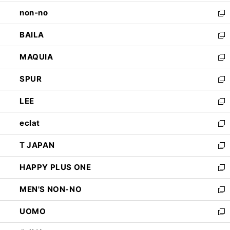
開
ウ
し
non-no
く
で
い
新
開
ウ
し
BAILA
く
ィ
い
新
ン
ウ
し
MAQUIA
ド
ィ
い
新
ウ
ン
ウ
し
SPUR
で
ド
ィ
い
新
開
ウ
ン
ウ
し
LEE
く
で
ド
ィ
い
新
開
ウ
ン
ウ
し
eclat
く
で
ド
ィ
い
新
開
ウ
ン
ウ
し
T JAPAN
く
で
ド
ィ
い
新
開
ウ
ン
ウ
し
HAPPY PLUS ONE
く
で
ド
ィ
い
新
開
ウ
ン
ウ
し
MEN'S NON-NO
く
で
ド
ィ
い
新
開
ウ
ン
ウ
し
UOMO
く
で
ド
ィ
い
新
開
ウ
ン
ウ
し