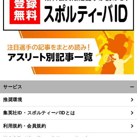
サービス
開
く/
推奨環境
閉
じ
集英社ID・スポルティーバIDとは
る
利用規約・会員規約