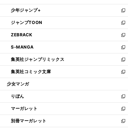
開
ウ
ン
ウ
し
少年ジャンプ+
く
で
ド
ィ
い
新
開
ウ
ン
ウ
し
ジャンプTOON
く
で
ド
ィ
い
新
開
ウ
ン
ウ
し
ZEBRACK
く
で
ド
ィ
い
新
開
ウ
ン
ウ
し
S-MANGA
く
で
ド
ィ
い
新
開
ウ
ン
ウ
し
集英社ジャンプリミックス
く
で
ド
ィ
い
新
開
ウ
ン
ウ
し
集英社コミック文庫
く
で
ド
ィ
い
新
開
ウ
ン
ウ
し
少女マンガ
く
で
ド
ィ
い
開
ウ
ン
ウ
りぼん
く
で
ド
ィ
新
開
ウ
ン
し
マーガレット
く
で
ド
い
新
開
ウ
ウ
し
別冊マーガレット
く
で
ィ
い
新
開
ン
ウ