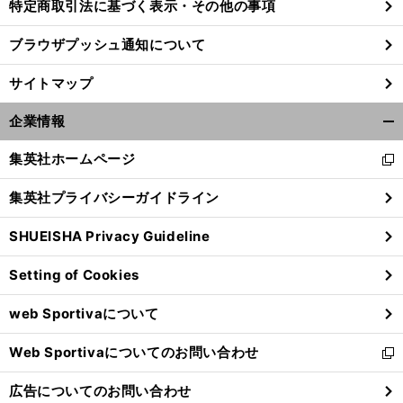
特定商取引法に基づく表示・その他の事項
ブラウザプッシュ通知について
サイトマップ
企業情報
開
く/
集英社ホームページ
新
閉
し
じ
集英社プライバシーガイドライン
い
る
ウ
SHUEISHA Privacy Guideline
ィ
ン
Setting of Cookies
ド
ウ
web Sportivaについて
で
開
Web Sportivaについてのお問い合わせ
く
新
し
広告についてのお問い合わせ
い