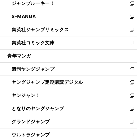
ジャンプルーキー！
く
で
ド
ィ
い
新
開
ウ
ン
ウ
し
S-MANGA
く
で
ド
ィ
い
新
開
ウ
ン
ウ
し
集英社ジャンプリミックス
く
で
ド
ィ
い
新
開
ウ
ン
ウ
し
集英社コミック文庫
く
で
ド
ィ
い
新
開
ウ
ン
ウ
し
青年マンガ
く
で
ド
ィ
い
開
ウ
ン
ウ
週刊ヤングジャンプ
く
で
ド
ィ
新
開
ウ
ン
し
ヤングジャンプ定期購読デジタル
く
で
ド
い
新
開
ウ
ウ
し
ヤンジャン！
く
で
ィ
い
新
開
ン
ウ
し
となりのヤングジャンプ
く
ド
ィ
い
新
ウ
ン
ウ
し
グランドジャンプ
で
ド
ィ
い
新
開
ウ
ン
ウ
し
ウルトラジャンプ
く
で
ド
ィ
い
新