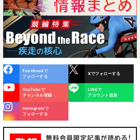
cebo
X
Facebookで
Xでフォローする
ok
フォローする
uTube
LINE
YouTubeで
LINEで
チャンネル登録
アカウント追加
stagra
Instagramで
m
フォローする