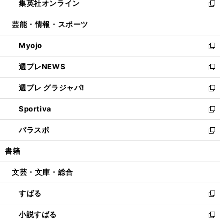
集英社オンライン
く
で
ド
ィ
い
新
開
ウ
ン
ウ
し
芸能・情報・スポーツ
く
で
ド
ィ
い
開
ウ
ン
ウ
Myojo
く
で
ド
ィ
新
開
ウ
ン
し
週プレNEWS
く
で
ド
い
新
開
ウ
ウ
し
週プレ グラジャパ!
く
で
ィ
い
新
開
ン
ウ
し
Sportiva
く
ド
ィ
い
新
ウ
ン
ウ
し
パラスポ
で
ド
ィ
い
新
開
ウ
ン
ウ
し
書籍
く
で
ド
ィ
い
開
ウ
ン
ウ
文芸・文庫・総合
く
で
ド
ィ
開
ウ
ン
すばる
く
で
ド
新
開
ウ
し
小説すばる
く
で
い
新