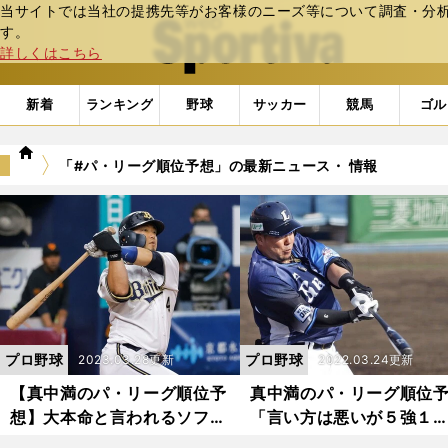
当サイトでは当社の提携先等がお客様のニーズ等について調査・分析し
web Sportiva (webスポルティーバ)
す。
詳しくはこちら
新着
ランキング
野球
サッカー
競馬
ゴル
we
「#パ・リーグ順位予想」の最新ニュース・ 情報
b
ス
ポ
ル
テ
ィ
ー
バ
プロ野球
プロ野球
2023.03.28更新
2022.03.24更新
【真中満のパ・リーグ順位予
真中満のパ・リーグ順位
想】大本命と言われるソフト
「言い方は悪いが５強１
バンクは「２位」 優勝予想
弱」。優勝は「大化けの