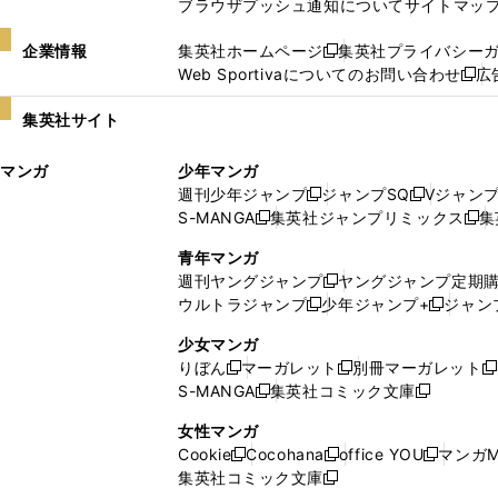
ブラウザプッシュ通知について
サイトマッ
企業情報
集英社ホームページ
集英社プライバシー
新
Web Sportivaについてのお問い合わせ
広
し
新
い
し
集英社サイト
ウ
い
ィ
ウ
マンガ
少年マンガ
ン
ィ
週刊少年ジャンプ
ジャンプSQ
Vジャン
ド
ン
新
新
S-MANGA
集英社ジャンプリミックス
集
ウ
ド
新
し
し
新
で
ウ
し
い
い
し
青年マンガ
開
で
い
ウ
ウ
い
週刊ヤングジャンプ
ヤングジャンプ定期
新
く
開
ウ
ィ
ィ
ウ
ウルトラジャンプ
少年ジャンプ+
ジャン
新
し
新
く
ィ
ン
ン
ィ
し
い
し
ン
ド
ド
ン
少女マンガ
い
ウ
い
ド
ウ
ウ
ド
りぼん
マーガレット
別冊マーガレット
新
新
新
ウ
ィ
ウ
ウ
で
で
ウ
S-MANGA
集英社コミック文庫
し
新
し
新
ィ
ン
ィ
で
開
開
で
い
し
い
し
ン
ド
ン
女性マンガ
開
く
く
開
ウ
い
ウ
い
ド
ウ
ド
Cookie
Cocohana
office YOU
マンガM
く
く
新
新
新
ィ
ウ
ィ
ウ
ウ
で
ウ
集英社コミック文庫
し
新
し
し
ン
ィ
ン
ィ
で
開
で