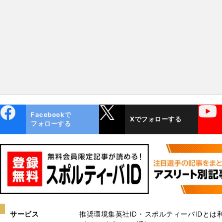
チームには「目に見えないプ
性がある」ルーキー２投
ラス」をもたらすキーマンあ
いるチーム
り？
ebo
X
YouTube
Facebookで
Xでフォローする
ok
フォローする
サービス
推奨環境
集英社ID・スポルティーバIDとは