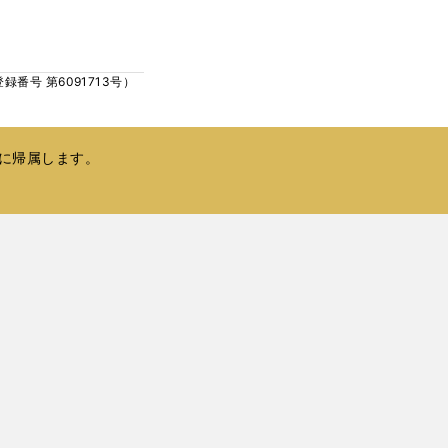
ウ
い
で
ウ
開
ィ
く
号 第6091713号）
ン
ド
ウ
で
に帰属します。
開
く