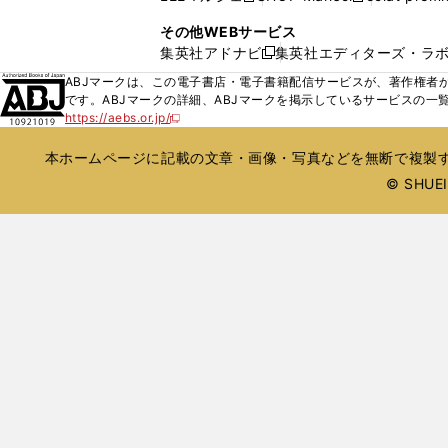
ィ
ウ
い
し
し
ン
その他WEBサービス
で
ウ
い
い
ド
集英社アドナビ
集英社エディターズ・ラ
開
新
ィ
ウ
ウ
ウ
く
し
ABJマークは、この電子書店・電子書籍配信サービスが、著作権者か
ン
ィ
ィ
で
い
です。ABJマークの詳細、ABJマークを掲示しているサービスの一
ド
ン
ン
開
https://aebs.or.jp/
ウ
新
ウ
ド
ド
く
し
ィ
で
ウ
ウ
い
本ホームページに記載の文章・画像・写真などを無断で複製す
ン
開
で
で
ウ
ド
© SHUEIS
ィ
く
開
開
ン
ウ
く
く
ド
で
ウ
開
で
開
く
く