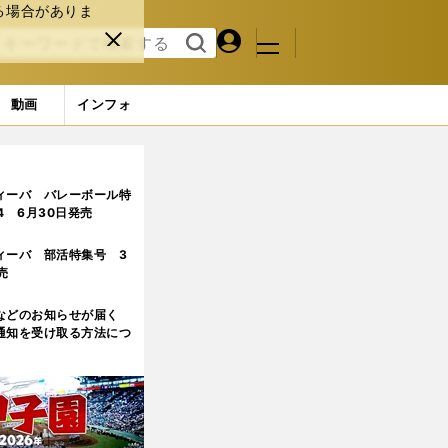
る場合がありま
マイペ
閉じ
検索
メニュ
ー
る
す
ジ
る
動画
インフォ
ィーバ バレーボール特
.4 6月30日発売
ィーバ 部活特集号 3
売
などのお知らせが届く
通知を受け取る方法につ