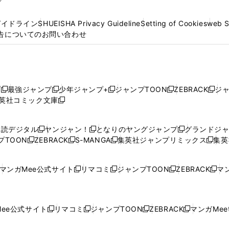
プ
ガイドライン
SHUEISHA Privacy Guideline
Setting of Cookies
web 
告についてのお問い合わせ
プ
最強ジャンプ
少年ジャンプ+
ジャンプTOON
ZEBRACK
ジ
新
新
新
新
新
英社コミック文庫
し
新
し
し
し
し
い
い
し
い
い
い
ウ
ウ
い
ウ
ウ
ウ
購読デジタル
ヤンジャン！
となりのヤングジャンプ
グランドジ
新
新
新
ィ
ィ
ウ
ィ
ィ
ィ
プTOON
ZEBRACK
S-MANGA
集英社ジャンプリミックス
集英
新
し
新
し
新
し
新
ン
ン
ィ
ン
ン
ン
し
い
し
い
し
い
し
ド
ド
ン
ド
ド
ド
い
ウ
い
ウ
い
ウ
い
ウ
ウ
ド
ウ
ウ
ウ
マンガMee公式サイト
リマコミ
ジャンプTOON
ZEBRACK
マン
新
新
新
新
ウ
ィ
ウ
ィ
ウ
ィ
ウ
で
で
ウ
で
で
で
し
し
し
し
し
ィ
ン
ィ
ン
ィ
ン
ィ
開
開
で
開
開
開
い
い
い
い
い
ン
ド
ン
ド
ン
ド
ン
く
く
開
く
く
く
ウ
ウ
ウ
ウ
ウ
ド
ウ
ド
ウ
ド
ウ
ド
ee公式サイト
リマコミ
ジャンプTOON
ZEBRACK
マンガMeet
く
新
新
新
新
ィ
ィ
ィ
ィ
ィ
ウ
で
ウ
で
ウ
で
ウ
し
し
し
し
ン
ン
ン
ン
ン
で
開
で
開
で
開
で