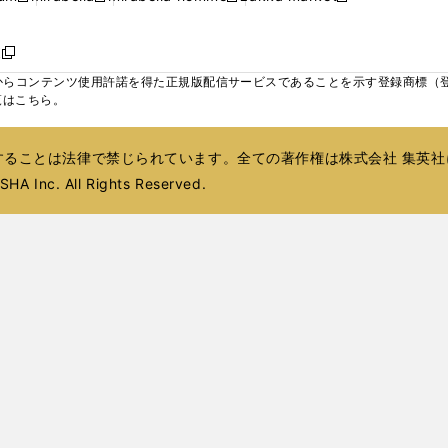
ィ
ウ
ウ
ウ
く
く
く
く
い
し
し
い
し
し
い
ン
で
で
で
ウ
い
い
ウ
い
い
ウ
ド
ボ
開
開
開
新
ィ
ウ
ウ
ィ
ウ
ウ
ィ
ウ
く
く
く
し
らコンテンツ使用許諾を得た正規版配信サービスであることを示す登録商標（登録番
ン
ィ
ィ
ン
ィ
ィ
ン
で
い
覧はこちら。
ド
ン
ン
ド
ン
ン
ド
開
ウ
ウ
ド
ド
ウ
ド
ド
ウ
く
ィ
で
ウ
ウ
で
ウ
ウ
で
ることは法律で禁じられています。全ての著作権は株式会社 集英社
ン
開
で
で
開
で
で
開
ド
HA Inc. All Rights Reserved.
く
開
開
く
開
開
く
ウ
く
く
く
く
で
開
く