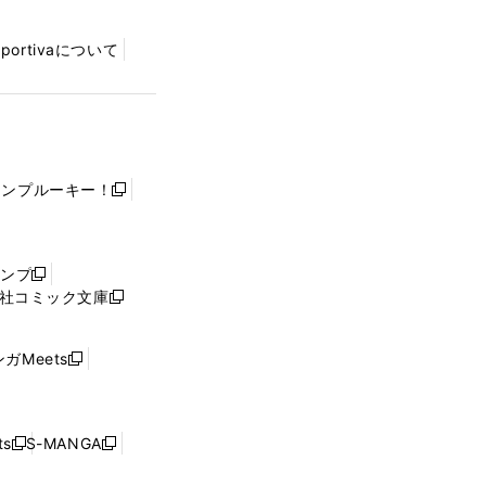
Sportivaについて
ャンプルーキー！
新
し
い
ウ
ャンプ
新
ィ
社コミック文庫
し
新
ン
い
し
ド
ウ
い
ウ
ガMeets
新
ィ
ウ
で
し
ン
ィ
開
い
ド
ン
く
ウ
ウ
ド
s
S-MANGA
新
新
ィ
で
ウ
し
し
ン
開
で