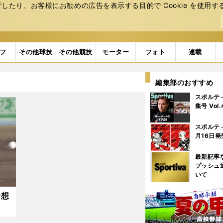
たり、お客様にお勧めの広告を表⽰する⽬的で Cookie を使⽤す
フ
その他球技
その他競技
モーター
フォト
連載
編集部のおすすめ
スポルテ
集号 Vol
スポルテ
月16日発
最新記事
プッシュ
いて
予想
可能