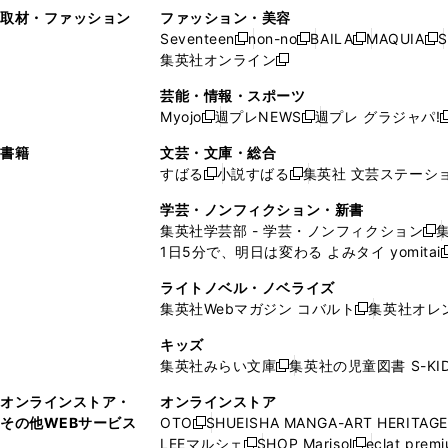
い
し
い
い
ド
ン
ド
ン
取材・ファッション
ファッション・美容
開
く
開
ウ
い
ウ
ウ
ウ
ド
ウ
ド
Seventeen
non-no
BAILA
MAQUIA
S
く
く
新
新
新
新
ィ
ウ
ィ
ィ
で
ウ
で
ウ
集英社オンライン
し
新
し
し
し
ン
ィ
ン
ン
開
で
開
で
い
し
い
い
い
ド
ン
ド
ド
芸能・情報・スポーツ
く
開
く
開
ウ
い
ウ
ウ
ウ
ウ
ド
ウ
ウ
Myojo
週プレNEWS
週プレ グラジャパ!
く
く
新
新
新
ィ
ウ
ィ
ィ
ィ
で
ウ
で
で
し
し
ン
ィ
ン
ン
ン
書籍
文芸・文庫・総合
開
で
開
開
い
い
ド
ン
ド
ド
ド
すばる
小説すばる
集英社 文芸ステーシ
く
開
く
く
新
新
ウ
ウ
ウ
ド
ウ
ウ
ウ
く
し
し
ィ
ィ
学芸・ノンフィクション・新書
で
ウ
で
で
で
い
い
ン
ン
集英社学芸部 - 学芸・ノンフィクション
開
で
開
開
開
新
ウ
ウ
ド
ド
1日5分で、明日は変わる よみタイ yomitai
く
開
く
く
く
し
新
ィ
ィ
ウ
ウ
く
い
ン
ン
ライトノベル・ノベライズ
で
で
ウ
ド
ド
集英社Webマガジン コバルト
集英社オレ
開
開
新
ィ
ウ
ウ
く
く
し
ン
キッズ
で
で
い
ド
集英社みらい文庫
集英社の児童図書 S-KID
開
開
新
ウ
ウ
く
く
し
ィ
オンラインストア・
オンラインストア
で
い
ン
その他WEBサービス
OTO
SHUEISHA MANGA-ART HERITAGE
開
新
ウ
ド
LEEマルシェ
SHOP Marisol
eclat prem
く
し
新
新