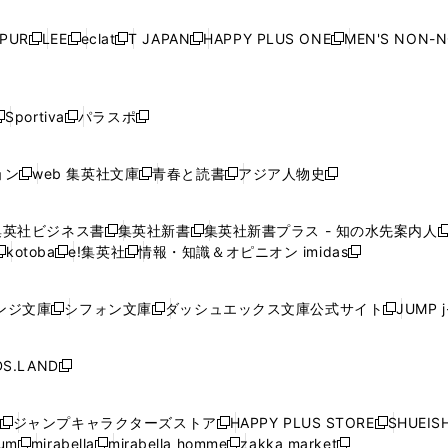
い
い
い
い
ド
ド
ド
ド
ド
開
く
開
く
開
く
開
ウ
ウ
ウ
ウ
ウ
ウ
ウ
ウ
ウ
PUR
LEE
eclat
T JAPAN
HAPPY PLUS ONE
MEN'S NON-
く
く
く
く
新
新
新
新
新
ィ
ィ
ィ
ィ
で
で
で
で
で
し
し
し
し
し
ン
ン
ン
ン
開
開
開
開
開
い
い
い
い
い
ド
ド
ド
ド
く
く
く
く
く
ウ
ウ
ウ
ウ
ウ
ウ
ウ
ウ
ウ
Sportiva
パラスポ
新
新
ィ
ィ
ィ
ィ
ィ
で
で
で
で
し
し
し
ン
ン
ン
ン
ン
開
開
開
開
い
い
い
ド
ド
ド
ド
ド
ョン
web 集英社文庫
青春と読書
アジア人物史
く
く
く
く
新
新
新
新
ウ
ウ
ウ
ウ
ウ
ウ
ウ
ウ
し
し
し
し
ィ
ィ
ィ
で
で
で
で
で
い
い
い
い
ン
ン
ン
集英社ビジネス書
集英社新書
集英社新書プラス - 知の水先案内人
開
開
開
開
開
新
新
新
ウ
ウ
ウ
ウ
ド
ド
ド
kotoba
e!集英社
情報・知識＆オピニオン imidas
く
く
く
く
く
新
し
新
し
新
ィ
ィ
ィ
ィ
ウ
ウ
ウ
し
し
い
し
い
し
ン
ン
ン
ン
で
で
で
い
い
ウ
い
ウ
い
ド
ド
ド
ド
ンジ文庫
シフォン文庫
ダッシュエックス文庫公式サイト
JUMP 
開
開
開
新
新
新
ウ
ウ
ィ
ウ
ィ
ウ
ウ
ウ
ウ
ウ
く
く
く
し
し
し
ィ
ィ
ン
ィ
ン
ィ
で
で
で
で
い
い
い
ン
ン
ド
ン
ド
ン
S.LAND
開
開
開
開
新
ウ
ウ
ウ
ド
ド
ウ
ド
ウ
ド
く
く
く
く
し
ィ
ィ
ィ
ウ
ウ
で
ウ
で
ウ
い
ン
ン
ン
ジャンプキャラクターズストア
HAPPY PLUS STORE
SHUEIS
で
で
開
で
開
で
新
新
新
ウ
ド
ド
ド
ium
mirabella
mirabella homme
zakka market
開
開
く
開
く
開
し
新
新
新
し
新
し