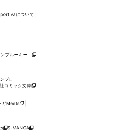
Sportivaについて
ャンプルーキー！
新
し
い
ウ
ャンプ
新
ィ
社コミック文庫
し
新
ン
い
し
ド
ウ
い
ウ
ガMeets
新
ィ
ウ
で
し
ン
ィ
開
い
ド
ン
く
ウ
ウ
ド
s
S-MANGA
新
新
ィ
で
ウ
し
し
ン
開
で