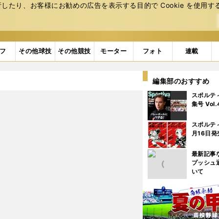
たり、お客様にお勧めの広告を表⽰する⽬的で Cookie を使⽤す
フ
その他球技
その他競技
モーター
フォト
連載
編集部のおすすめ
スポルテ
集号 Vol
スポルテ
月16日発
最新記事
プッシュ
いて