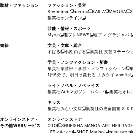
い
し
い
い
ド
ン
ド
ン
取材・ファッション
ファッション・美容
開
く
開
ウ
い
ウ
ウ
ウ
ド
ウ
ド
Seventeen
non-no
BAILA
MAQUIA
S
く
く
新
新
新
新
ィ
ウ
ィ
ィ
で
ウ
で
ウ
集英社オンライン
し
新
し
し
し
ン
ィ
ン
ン
開
で
開
で
い
し
い
い
い
ド
ン
ド
ド
芸能・情報・スポーツ
く
開
く
開
ウ
い
ウ
ウ
ウ
ウ
ド
ウ
ウ
Myojo
週プレNEWS
週プレ グラジャパ!
く
く
新
新
新
ィ
ウ
ィ
ィ
ィ
で
ウ
で
で
し
し
ン
ィ
ン
ン
ン
書籍
文芸・文庫・総合
開
で
開
開
い
い
ド
ン
ド
ド
ド
すばる
小説すばる
集英社 文芸ステーシ
く
開
く
く
新
新
ウ
ウ
ウ
ド
ウ
ウ
ウ
く
し
し
ィ
ィ
学芸・ノンフィクション・新書
で
ウ
で
で
で
い
い
ン
ン
集英社学芸部 - 学芸・ノンフィクション
開
で
開
開
開
新
ウ
ウ
ド
ド
1日5分で、明日は変わる よみタイ yomitai
く
開
く
く
く
し
新
ィ
ィ
ウ
ウ
く
い
ン
ン
ライトノベル・ノベライズ
で
で
ウ
ド
ド
集英社Webマガジン コバルト
集英社オレ
開
開
新
ィ
ウ
ウ
く
く
し
ン
キッズ
で
で
い
ド
集英社みらい文庫
集英社の児童図書 S-KID
開
開
新
ウ
ウ
く
く
し
ィ
オンラインストア・
オンラインストア
で
い
ン
その他WEBサービス
OTO
SHUEISHA MANGA-ART HERITAGE
開
新
ウ
ド
LEEマルシェ
SHOP Marisol
eclat prem
く
し
新
新