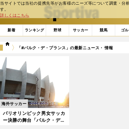
当サイトでは当社の提携先等がお客様のニーズ等について調査・分析し
web Sportiva (webスポルティーバ)
す。
詳しくはこちら
新着
ランキング
野球
サッカー
競馬
ゴル
we
「#パルク・デ・プランス」の最新ニュース・ 情報
b
ス
ポ
ル
テ
ィ
ー
バ
海外サッカー
2024.09.05更新
パリオリンピック男女サッカ
ー決勝の舞台「パルク・デ・
プランス」名前の由来は王侯