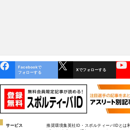
貴族の庭～欧州スタジアムガ
イド
ebo
X
YouTube
Facebookで
Xでフォローする
ok
フォローする
サービス
推奨環境
集英社ID・スポルティーバIDとは