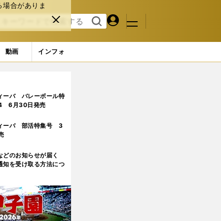
る場合がありま
マイペ
閉じ
検索
メニュ
ー
る
す
ジ
る
動画
インフォ
ィーバ バレーボール特
.4 6月30日発売
ィーバ 部活特集号 3
売
などのお知らせが届く
通知を受け取る方法につ