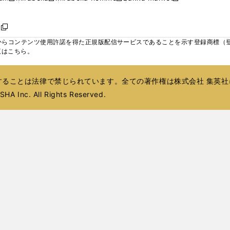
ィ
ウ
ウ
ウ
く
く
く
く
い
し
し
い
し
し
い
ン
で
で
で
ウ
い
い
ウ
い
い
ウ
ド
ボ
開
開
開
新
ィ
ウ
ウ
ィ
ウ
ウ
ィ
ウ
く
く
く
し
らコンテンツ使用許諾を得た正規版配信サービスであることを示す登録商標（登録番
ン
ィ
ィ
ン
ィ
ィ
ン
で
い
覧はこちら。
ド
ン
ン
ド
ン
ン
ド
開
ウ
ウ
ド
ド
ウ
ド
ド
ウ
く
ィ
で
ウ
ウ
で
ウ
ウ
で
ることは法律で禁じられています。全ての著作権は株式会社 集英社
ン
開
で
で
開
で
で
開
ド
HA Inc. All Rights Reserved.
く
開
開
く
開
開
く
ウ
く
く
く
く
で
開
く