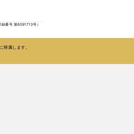
ウ
い
で
ウ
開
ィ
く
号 第6091713号）
ン
ド
ウ
で
に帰属します。
開
く