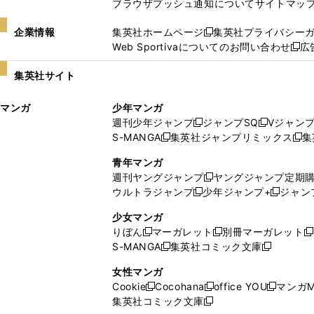
ブラウザプッシュ通知について
サイトマッ
企業情報
集英社ホームページ
集英社プライバシー
新
Web Sportivaについてのお問い合わせ
広
し
新
い
し
集英社サイト
ウ
い
ィ
ウ
マンガ
少年マンガ
ン
ィ
週刊少年ジャンプ
ジャンプSQ
Vジャン
ド
ン
新
新
S-MANGA
集英社ジャンプリミックス
集
ウ
ド
新
し
し
新
で
ウ
し
い
い
し
青年マンガ
開
で
い
ウ
ウ
い
週刊ヤングジャンプ
ヤングジャンプ定期
新
く
開
ウ
ィ
ィ
ウ
ウルトラジャンプ
少年ジャンプ+
ジャン
新
し
新
く
ィ
ン
ン
ィ
し
い
し
ン
ド
ド
ン
少女マンガ
い
ウ
い
ド
ウ
ウ
ド
りぼん
マーガレット
別冊マーガレット
新
新
新
ウ
ィ
ウ
ウ
で
で
ウ
S-MANGA
集英社コミック文庫
し
新
し
新
ィ
ン
ィ
で
開
開
で
い
し
い
し
ン
ド
ン
女性マンガ
開
く
く
開
ウ
い
ウ
い
ド
ウ
ド
Cookie
Cocohana
office YOU
マンガM
く
く
新
新
新
ィ
ウ
ィ
ウ
ウ
で
ウ
集英社コミック文庫
し
新
し
し
ン
ィ
ン
ィ
で
開
で