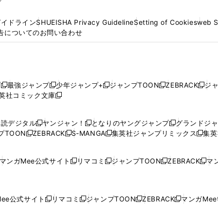
プ
ガイドライン
SHUEISHA Privacy Guideline
Setting of Cookies
web 
告についてのお問い合わせ
プ
最強ジャンプ
少年ジャンプ+
ジャンプTOON
ZEBRACK
ジ
新
新
新
新
新
英社コミック文庫
し
新
し
し
し
し
い
い
し
い
い
い
ウ
ウ
い
ウ
ウ
ウ
購読デジタル
ヤンジャン！
となりのヤングジャンプ
グランドジ
新
新
新
ィ
ィ
ウ
ィ
ィ
ィ
プTOON
ZEBRACK
S-MANGA
集英社ジャンプリミックス
集英
新
し
新
し
新
し
新
ン
ン
ィ
ン
ン
ン
し
い
し
い
し
い
し
ド
ド
ン
ド
ド
ド
い
ウ
い
ウ
い
ウ
い
ウ
ウ
ド
ウ
ウ
ウ
マンガMee公式サイト
リマコミ
ジャンプTOON
ZEBRACK
マン
新
新
新
新
ウ
ィ
ウ
ィ
ウ
ィ
ウ
で
で
ウ
で
で
で
し
し
し
し
し
ィ
ン
ィ
ン
ィ
ン
ィ
開
開
で
開
開
開
い
い
い
い
い
ン
ド
ン
ド
ン
ド
ン
く
く
開
く
く
く
ウ
ウ
ウ
ウ
ウ
ド
ウ
ド
ウ
ド
ウ
ド
ee公式サイト
リマコミ
ジャンプTOON
ZEBRACK
マンガMeet
く
新
新
新
新
ィ
ィ
ィ
ィ
ィ
ウ
で
ウ
で
ウ
で
ウ
し
し
し
し
ン
ン
ン
ン
ン
で
開
で
開
で
開
で