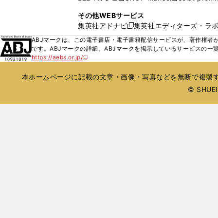
ィ
ウ
い
し
し
ン
その他WEBサービス
で
ウ
い
い
ド
集英社アドナビ
集英社エディターズ・ラ
開
新
ィ
ウ
ウ
ウ
く
し
ABJマークは、この電子書店・電子書籍配信サービスが、著作権者か
ン
ィ
ィ
で
い
です。ABJマークの詳細、ABJマークを掲示しているサービスの一
ド
ン
ン
開
https://aebs.or.jp/
ウ
新
ウ
ド
ド
く
し
ィ
で
ウ
ウ
い
本ホームページに記載の文章・画像・写真などを無断で複製す
ン
開
で
で
ウ
ド
© SHUEIS
ィ
く
開
開
ン
ウ
く
く
ド
で
ウ
開
で
開
く
く