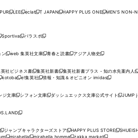
い
い
い
い
ド
ド
ド
ド
ド
開
く
開
く
開
く
開
ウ
ウ
ウ
ウ
ウ
ウ
ウ
ウ
ウ
PUR
LEE
eclat
T JAPAN
HAPPY PLUS ONE
MEN'S NON-
く
く
く
く
新
新
新
新
新
ィ
ィ
ィ
ィ
で
で
で
で
で
し
し
し
し
し
ン
ン
ン
ン
開
開
開
開
開
い
い
い
い
い
ド
ド
ド
ド
く
く
く
く
く
ウ
ウ
ウ
ウ
ウ
ウ
ウ
ウ
ウ
Sportiva
パラスポ
新
新
ィ
ィ
ィ
ィ
ィ
で
で
で
で
し
し
し
ン
ン
ン
ン
ン
開
開
開
開
い
い
い
ド
ド
ド
ド
ド
ョン
web 集英社文庫
青春と読書
アジア人物史
く
く
く
く
新
新
新
新
ウ
ウ
ウ
ウ
ウ
ウ
ウ
ウ
し
し
し
し
ィ
ィ
ィ
で
で
で
で
で
い
い
い
い
ン
ン
ン
集英社ビジネス書
集英社新書
集英社新書プラス - 知の水先案内人
開
開
開
開
開
新
新
新
ウ
ウ
ウ
ウ
ド
ド
ド
kotoba
e!集英社
情報・知識＆オピニオン imidas
く
く
く
く
く
新
し
新
し
新
ィ
ィ
ィ
ィ
ウ
ウ
ウ
し
し
い
し
い
し
ン
ン
ン
ン
で
で
で
い
い
ウ
い
ウ
い
ド
ド
ド
ド
ンジ文庫
シフォン文庫
ダッシュエックス文庫公式サイト
JUMP 
開
開
開
新
新
新
ウ
ウ
ィ
ウ
ィ
ウ
ウ
ウ
ウ
ウ
く
く
く
し
し
し
ィ
ィ
ン
ィ
ン
ィ
で
で
で
で
い
い
い
ン
ン
ド
ン
ド
ン
S.LAND
開
開
開
開
新
ウ
ウ
ウ
ド
ド
ウ
ド
ウ
ド
く
く
く
く
し
ィ
ィ
ィ
ウ
ウ
で
ウ
で
ウ
い
ン
ン
ン
ジャンプキャラクターズストア
HAPPY PLUS STORE
SHUEIS
で
で
開
で
開
で
新
新
新
ウ
ド
ド
ド
ium
mirabella
mirabella homme
zakka market
開
開
く
開
く
開
し
新
新
新
し
新
し