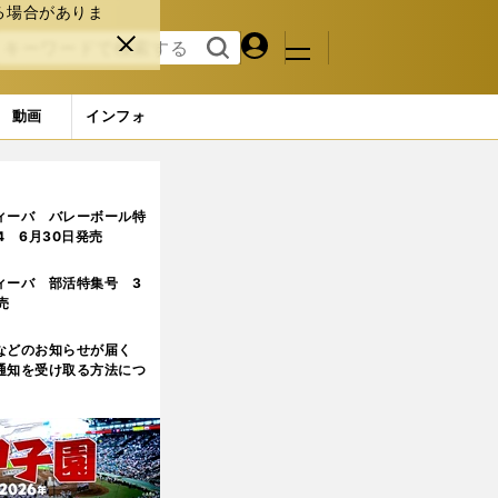
る場合がありま
マイペ
閉じ
検索
メニュ
ー
る
す
ジ
る
動画
インフォ
ィーバ バレーボール特
.4 6月30日発売
ィーバ 部活特集号 3
売
などのお知らせが届く
通知を受け取る方法につ