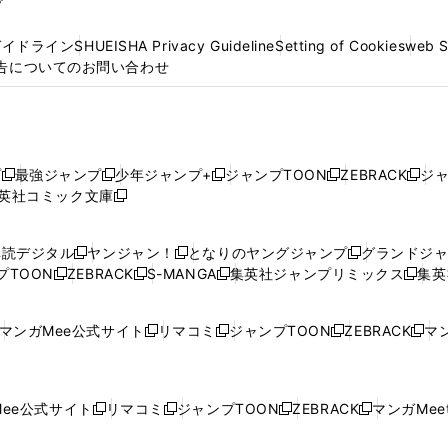
プ
ガイドライン
SHUEISHA Privacy Guideline
Setting of Cookies
web 
告についてのお問い合わせ
プ
最強ジャンプ
少年ジャンプ+
ジャンプTOON
ZEBRACK
ジ
新
新
新
新
新
英社コミック文庫
し
新
し
し
し
し
い
い
し
い
い
い
ウ
ウ
い
ウ
ウ
ウ
購読デジタル
ヤンジャン！
となりのヤングジャンプ
グランドジ
新
新
新
ィ
ィ
ウ
ィ
ィ
ィ
プTOON
ZEBRACK
S-MANGA
集英社ジャンプリミックス
集英
新
し
新
し
新
し
新
ン
ン
ィ
ン
ン
ン
し
い
し
い
し
い
し
ド
ド
ン
ド
ド
ド
い
ウ
い
ウ
い
ウ
い
ウ
ウ
ド
ウ
ウ
ウ
マンガMee公式サイト
リマコミ
ジャンプTOON
ZEBRACK
マン
新
新
新
新
ウ
ィ
ウ
ィ
ウ
ィ
ウ
で
で
ウ
で
で
で
し
し
し
し
し
ィ
ン
ィ
ン
ィ
ン
ィ
開
開
で
開
開
開
い
い
い
い
い
ン
ド
ン
ド
ン
ド
ン
く
く
開
く
く
く
ウ
ウ
ウ
ウ
ウ
ド
ウ
ド
ウ
ド
ウ
ド
ee公式サイト
リマコミ
ジャンプTOON
ZEBRACK
マンガMeet
く
新
新
新
新
ィ
ィ
ィ
ィ
ィ
ウ
で
ウ
で
ウ
で
ウ
し
し
し
し
ン
ン
ン
ン
ン
で
開
で
開
で
開
で