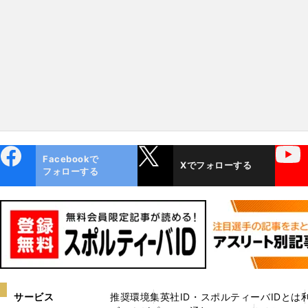
ebo
X
YouTube
Facebookで
Xでフォローする
ok
フォローする
サービス
推奨環境
集英社ID・スポルティーバIDとは