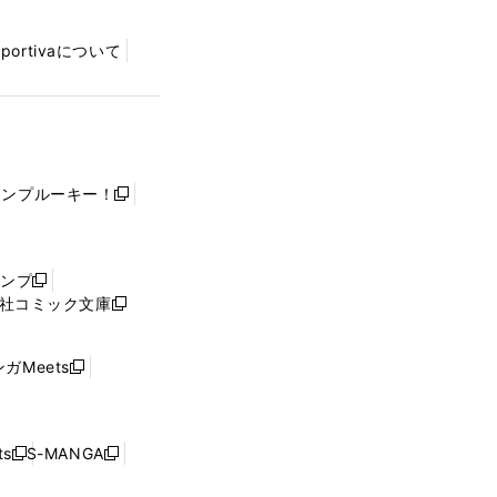
Sportivaについて
ャンプルーキー！
新
し
い
ウ
ャンプ
新
ィ
社コミック文庫
し
新
ン
い
し
ド
ウ
い
ウ
ガMeets
新
ィ
ウ
で
し
ン
ィ
開
い
ド
ン
く
ウ
ウ
ド
s
S-MANGA
新
新
ィ
で
ウ
し
し
ン
開
で