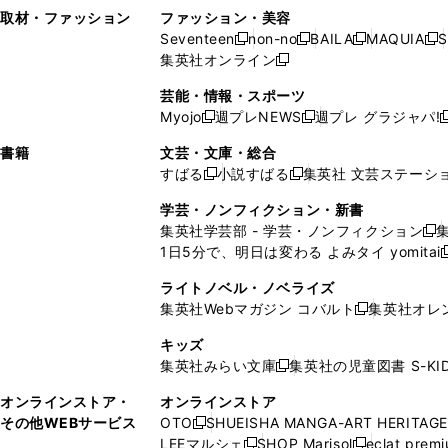
い
し
い
い
ド
ン
ド
ン
取材・ファッション
ファッション・美容
開
く
開
ウ
い
ウ
ウ
ウ
ド
ウ
ド
Seventeen
non-no
BAILA
MAQUIA
S
く
く
新
新
新
新
ィ
ウ
ィ
ィ
で
ウ
で
ウ
集英社オンライン
し
新
し
し
し
ン
ィ
ン
ン
開
で
開
で
い
し
い
い
い
ド
ン
ド
ド
芸能・情報・スポーツ
く
開
く
開
ウ
い
ウ
ウ
ウ
ウ
ド
ウ
ウ
Myojo
週プレNEWS
週プレ グラジャパ!
く
く
新
新
新
ィ
ウ
ィ
ィ
ィ
で
ウ
で
で
し
し
ン
ィ
ン
ン
ン
書籍
文芸・文庫・総合
開
で
開
開
い
い
ド
ン
ド
ド
ド
すばる
小説すばる
集英社 文芸ステーシ
く
開
く
く
新
新
ウ
ウ
ウ
ド
ウ
ウ
ウ
く
し
し
ィ
ィ
学芸・ノンフィクション・新書
で
ウ
で
で
で
い
い
ン
ン
集英社学芸部 - 学芸・ノンフィクション
開
で
開
開
開
新
ウ
ウ
ド
ド
1日5分で、明日は変わる よみタイ yomitai
く
開
く
く
く
し
新
ィ
ィ
ウ
ウ
く
い
ン
ン
ライトノベル・ノベライズ
で
で
ウ
ド
ド
集英社Webマガジン コバルト
集英社オレ
開
開
新
ィ
ウ
ウ
く
く
し
ン
キッズ
で
で
い
ド
集英社みらい文庫
集英社の児童図書 S-KID
開
開
新
ウ
ウ
く
く
し
ィ
オンラインストア・
オンラインストア
で
い
ン
その他WEBサービス
OTO
SHUEISHA MANGA-ART HERITAGE
開
新
ウ
ド
LEEマルシェ
SHOP Marisol
eclat prem
く
し
新
新