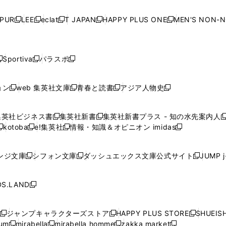
い
い
い
い
ド
ド
ド
ド
ド
開
く
開
く
開
く
開
ウ
ウ
ウ
ウ
ウ
ウ
ウ
ウ
ウ
PUR
LEE
eclat
T JAPAN
HAPPY PLUS ONE
MEN'S NON-
く
く
く
く
新
新
新
新
新
ィ
ィ
ィ
ィ
で
で
で
で
で
し
し
し
し
し
ン
ン
ン
ン
開
開
開
開
開
い
い
い
い
い
ド
ド
ド
ド
く
く
く
く
く
ウ
ウ
ウ
ウ
ウ
ウ
ウ
ウ
ウ
Sportiva
パラスポ
新
新
ィ
ィ
ィ
ィ
ィ
で
で
で
で
し
し
し
ン
ン
ン
ン
ン
開
開
開
開
い
い
い
ド
ド
ド
ド
ド
ョン
web 集英社文庫
青春と読書
アジア人物史
く
く
く
く
新
新
新
新
ウ
ウ
ウ
ウ
ウ
ウ
ウ
ウ
し
し
し
し
ィ
ィ
ィ
で
で
で
で
で
い
い
い
い
ン
ン
ン
集英社ビジネス書
集英社新書
集英社新書プラス - 知の水先案内人
開
開
開
開
開
新
新
新
ウ
ウ
ウ
ウ
ド
ド
ド
kotoba
e!集英社
情報・知識＆オピニオン imidas
く
く
く
く
く
新
し
新
し
新
ィ
ィ
ィ
ィ
ウ
ウ
ウ
し
し
い
し
い
し
ン
ン
ン
ン
で
で
で
い
い
ウ
い
ウ
い
ド
ド
ド
ド
ンジ文庫
シフォン文庫
ダッシュエックス文庫公式サイト
JUMP 
開
開
開
新
新
新
ウ
ウ
ィ
ウ
ィ
ウ
ウ
ウ
ウ
ウ
く
く
く
し
し
し
ィ
ィ
ン
ィ
ン
ィ
で
で
で
で
い
い
い
ン
ン
ド
ン
ド
ン
S.LAND
開
開
開
開
新
ウ
ウ
ウ
ド
ド
ウ
ド
ウ
ド
く
く
く
く
し
ィ
ィ
ィ
ウ
ウ
で
ウ
で
ウ
い
ン
ン
ン
ジャンプキャラクターズストア
HAPPY PLUS STORE
SHUEIS
で
で
開
で
開
で
新
新
新
ウ
ド
ド
ド
ium
mirabella
mirabella homme
zakka market
開
開
く
開
く
開
し
新
新
新
し
新
し