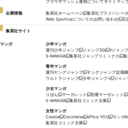
ブラウザプッシュ通知について
サイトマッ
企業情報
集英社ホームページ
集英社プライバシー
新
Web Sportivaについてのお問い合わせ
広
し
新
い
し
集英社サイト
ウ
い
ィ
ウ
マンガ
少年マンガ
ン
ィ
週刊少年ジャンプ
ジャンプSQ
Vジャン
ド
ン
新
新
S-MANGA
集英社ジャンプリミックス
集
ウ
ド
新
し
し
新
で
ウ
し
い
い
し
青年マンガ
開
で
い
ウ
ウ
い
週刊ヤングジャンプ
ヤングジャンプ定期
新
く
開
ウ
ィ
ィ
ウ
ウルトラジャンプ
少年ジャンプ+
ジャン
新
し
新
く
ィ
ン
ン
ィ
し
い
し
ン
ド
ド
ン
少女マンガ
い
ウ
い
ド
ウ
ウ
ド
りぼん
マーガレット
別冊マーガレット
新
新
新
ウ
ィ
ウ
ウ
で
で
ウ
S-MANGA
集英社コミック文庫
し
新
し
新
ィ
ン
ィ
で
開
開
で
い
し
い
し
ン
ド
ン
女性マンガ
開
く
く
開
ウ
い
ウ
い
ド
ウ
ド
Cookie
Cocohana
office YOU
マンガM
く
く
新
新
新
ィ
ウ
ィ
ウ
ウ
で
ウ
集英社コミック文庫
し
新
し
し
ン
ィ
ン
ィ
で
開
で