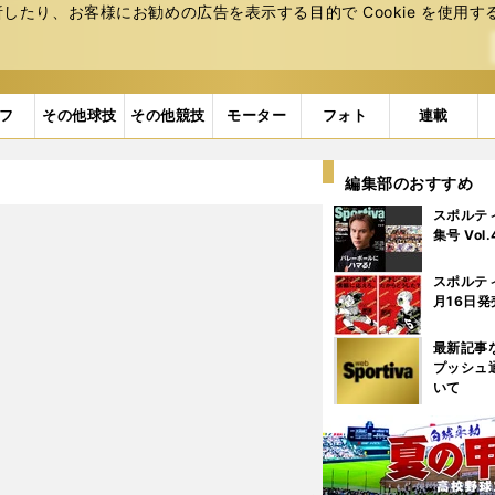
たり、お客様にお勧めの広告を表⽰する⽬的で Cookie を使⽤す
フ
その他球技
その他競技
モーター
フォト
連載
編集部のおすすめ
スポルテ
集号 Vol
スポルテ
月16日発
最新記事
プッシュ
いて