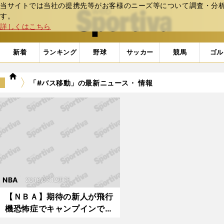
当サイトでは当社の提携先等がお客様のニーズ等について調査・分析し
web Sportiva (webスポルティーバ)
す。
詳しくはこちら
新着
ランキング
野球
サッカー
競馬
ゴル
we
「#バス移動」の最新ニュース・ 情報
b
ス
ポ
ル
テ
ィ
ー
バ
NBA
2016.07.12更新
【ＮＢＡ】期待の新人が飛行
機恐怖症でキャンプインでき
ず