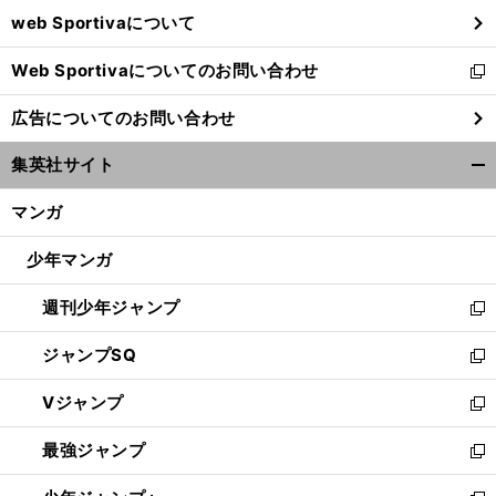
ウ
web Sportivaについて
で
開
Web Sportivaについてのお問い合わせ
く
新
し
広告についてのお問い合わせ
い
ウ
集英社サイト
ィ
開
ン
く/
マンガ
ド
閉
ウ
じ
少年マンガ
で
る
開
週刊少年ジャンプ
く
新
し
ジャンプSQ
い
新
ウ
し
Vジャンプ
ィ
い
新
ン
ウ
し
最強ジャンプ
ド
ィ
い
新
ウ
ン
ウ
し