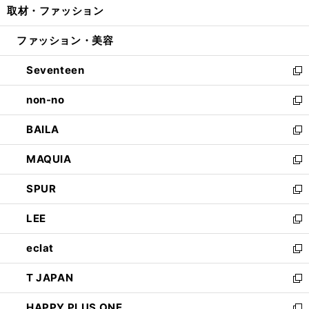
取材・ファッション
く
で
ド
ィ
い
開
ウ
ン
ウ
ファッション・美容
く
で
ド
ィ
開
ウ
ン
Seventeen
く
で
ド
新
開
ウ
し
non-no
く
で
い
新
開
ウ
し
BAILA
く
ィ
い
新
ン
ウ
し
MAQUIA
ド
ィ
い
新
ウ
ン
ウ
し
SPUR
で
ド
ィ
い
新
開
ウ
ン
ウ
し
LEE
く
で
ド
ィ
い
新
開
ウ
ン
ウ
し
eclat
く
で
ド
ィ
い
新
開
ウ
ン
ウ
し
T JAPAN
く
で
ド
ィ
い
新
開
ウ
ン
ウ
し
HAPPY PLUS ONE
く
で
ド