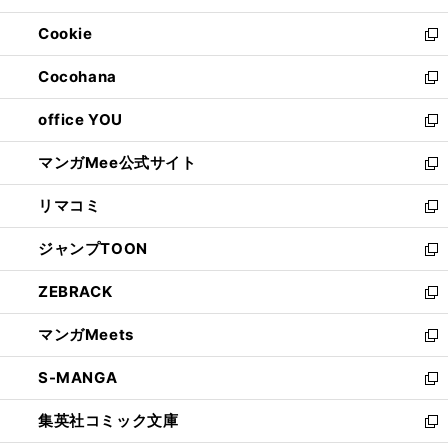
開
ウ
ン
ウ
Cookie
く
で
ド
ィ
新
開
ウ
ン
し
Cocohana
く
で
ド
い
新
開
ウ
ウ
し
office YOU
く
で
ィ
い
新
開
ン
ウ
し
マンガMee公式サイト
く
ド
ィ
い
新
ウ
ン
ウ
し
リマコミ
で
ド
ィ
い
新
開
ウ
ン
ウ
し
ジャンプTOON
く
で
ド
ィ
い
新
開
ウ
ン
ウ
し
ZEBRACK
く
で
ド
ィ
い
新
開
ウ
ン
ウ
し
マンガMeets
く
で
ド
ィ
い
新
開
ウ
ン
ウ
し
S-MANGA
く
で
ド
ィ
い
新
開
ウ
ン
ウ
し
集英社コミック文庫
く
で
ド
ィ
い
新
開
ウ
ン
ウ
し