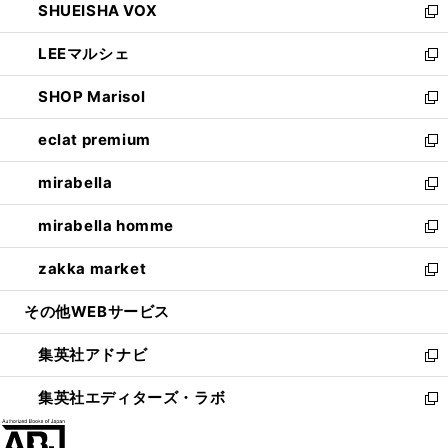
SHUEISHA VOX
で
ド
ィ
い
新
開
ウ
ン
ウ
し
LEEマルシェ
く
で
ド
ィ
い
新
開
ウ
ン
ウ
し
SHOP Marisol
く
で
ド
ィ
い
新
開
ウ
ン
ウ
し
eclat premium
く
で
ド
ィ
い
新
開
ウ
ン
ウ
し
mirabella
く
で
ド
ィ
い
新
開
ウ
ン
ウ
し
mirabella homme
く
で
ド
ィ
い
新
開
ウ
ン
ウ
し
zakka market
く
で
ド
ィ
い
新
開
ウ
ン
ウ
し
その他WEBサービス
く
で
ド
ィ
い
開
ウ
ン
ウ
集英社アドナビ
く
で
ド
ィ
新
開
ウ
ン
し
集英社エディターズ・ラボ
く
で
ド
い
新
開
ウ
ウ
し
く
で
ィ
い