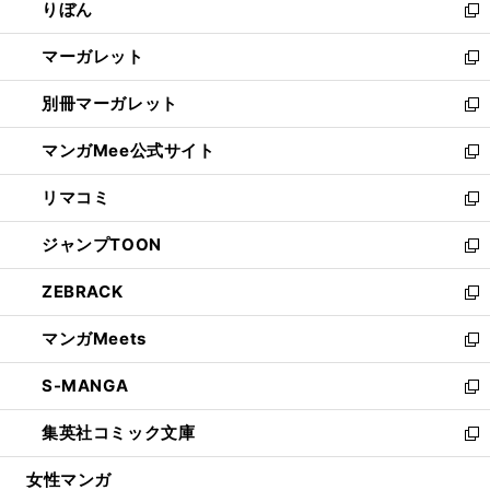
りぼん
く
で
ド
ィ
新
開
ウ
ン
し
マーガレット
く
で
ド
い
新
開
ウ
ウ
し
別冊マーガレット
く
で
ィ
い
新
開
ン
ウ
し
マンガMee公式サイト
く
ド
ィ
い
新
ウ
ン
ウ
し
リマコミ
で
ド
ィ
い
新
開
ウ
ン
ウ
し
ジャンプTOON
く
で
ド
ィ
い
新
開
ウ
ン
ウ
し
ZEBRACK
く
で
ド
ィ
い
新
開
ウ
ン
ウ
し
マンガMeets
く
で
ド
ィ
い
新
開
ウ
ン
ウ
し
S-MANGA
く
で
ド
ィ
い
新
開
ウ
ン
ウ
し
集英社コミック文庫
く
で
ド
ィ
い
新
開
ウ
ン
ウ
し
女性マンガ
く
で
ド
ィ
い