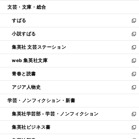
開
ウ
ン
ウ
文芸・文庫・総合
く
で
ド
ィ
開
ウ
ン
すばる
く
で
ド
新
開
ウ
し
小説すばる
く
で
い
新
開
ウ
し
集英社 文芸ステーション
く
ィ
い
新
ン
ウ
し
web 集英社文庫
ド
ィ
い
新
ウ
ン
ウ
し
青春と読書
で
ド
ィ
い
新
開
ウ
ン
ウ
し
アジア人物史
く
で
ド
ィ
い
新
開
ウ
ン
ウ
し
学芸・ノンフィクション・新書
く
で
ド
ィ
い
開
ウ
ン
ウ
集英社学芸部 - 学芸・ノンフィクション
く
で
ド
ィ
新
開
ウ
ン
し
集英社ビジネス書
く
で
ド
い
新
開
ウ
ウ
し