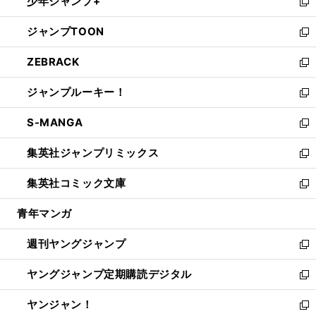
少年ジャンプ+
で
ド
ィ
い
新
開
ウ
ン
ウ
し
ジャンプTOON
く
で
ド
ィ
い
新
開
ウ
ン
ウ
し
ZEBRACK
く
で
ド
ィ
い
新
開
ウ
ン
ウ
し
ジャンプルーキー！
く
で
ド
ィ
い
新
開
ウ
ン
ウ
し
S-MANGA
く
で
ド
ィ
い
新
開
ウ
ン
ウ
し
集英社ジャンプリミックス
く
で
ド
ィ
い
新
開
ウ
ン
ウ
し
集英社コミック文庫
く
で
ド
ィ
い
新
開
ウ
ン
ウ
し
青年マンガ
く
で
ド
ィ
い
開
ウ
ン
ウ
週刊ヤングジャンプ
く
で
ド
ィ
新
開
ウ
ン
し
ヤングジャンプ定期購読デジタル
く
で
ド
い
新
開
ウ
ウ
し
ヤンジャン！
く
で
ィ
い
新