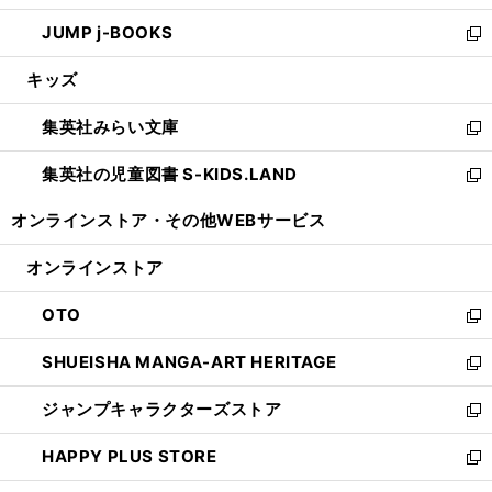
ウ
ン
ウ
し
JUMP j-BOOKS
で
ド
ィ
い
新
開
ウ
ン
ウ
し
キッズ
く
で
ド
ィ
い
開
ウ
ン
ウ
集英社みらい文庫
く
で
ド
ィ
新
開
ウ
ン
し
集英社の児童図書 S-KIDS.LAND
く
で
ド
い
新
開
ウ
ウ
し
オンラインストア・
その他WEBサービス
く
で
ィ
い
開
ン
ウ
オンラインストア
く
ド
ィ
ウ
ン
OTO
で
ド
新
開
ウ
し
SHUEISHA MANGA-ART HERITAGE
く
で
い
新
開
ウ
し
ジャンプキャラクターズストア
く
ィ
い
新
ン
ウ
し
HAPPY PLUS STORE
ド
ィ
い
新
ウ
ン
ウ
し