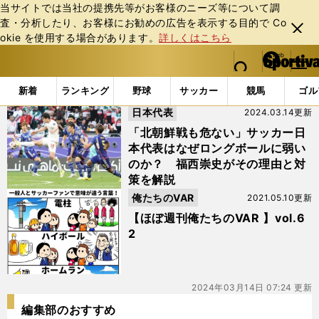
当サイトでは当社の提携先等がお客様のニーズ等について調
査・分析したり、お客様にお勧めの広告を表⽰する⽬的で Co
閉じ
okie を使⽤する場合があります。
詳しくはこちら
る
マイペ
web Sportiva (webスポルティーバ)
検索
メニュ
we
ー
「#ハイボール」の最新ニュース・ 情報
b
ジ
新着
ランキング
野球
サッカー
競馬
ゴル
ス
日本代表
2024.03.14更新
ポ
ル
「北朝鮮戦も危ない」サッカー日
テ
本代表はなぜロングボールに弱い
ィ
のか？ 福西崇史がその理由と対
ー
策を解説
バ
俺たちのVAR
2021.05.10更新
【ほぼ週刊俺たちのVAR 】vol.6
2
2024年03月14日 07:24 更新
編集部のおすすめ