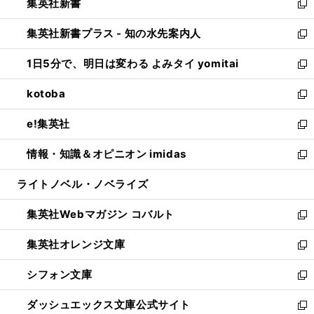
集英社新書
く
で
ィ
い
新
開
ン
ウ
し
集英社新書プラス - 知の水先案内人
く
ド
ィ
い
新
ウ
ン
ウ
し
1日5分で、明日は変わる よみタイ yomitai
で
ド
ィ
い
新
開
ウ
ン
ウ
し
kotoba
く
で
ド
ィ
い
新
開
ウ
ン
ウ
し
e!集英社
く
で
ド
ィ
い
新
開
ウ
ン
ウ
し
情報・知識＆オピニオン imidas
く
で
ド
ィ
い
新
開
ウ
ン
ウ
し
ライトノベル・ノベライズ
く
で
ド
ィ
い
開
ウ
ン
ウ
集英社Webマガジン コバルト
く
で
ド
ィ
新
開
ウ
ン
し
集英社オレンジ文庫
く
で
ド
い
新
開
ウ
ウ
し
シフォン文庫
く
で
ィ
い
新
開
ン
ウ
し
ダッシュエックス文庫公式サイト
く
ド
ィ
い
新