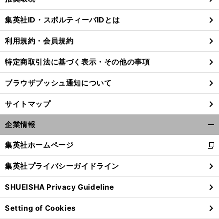
閉
じ
集英社ID・スポルティーバIDとは
る
利用規約・会員規約
特定商取引法に基づく表示・その他の事項
ブラウザプッシュ通知について
サイトマップ
企業情報
開
く/
集英社ホームページ
新
閉
し
じ
集英社プライバシーガイドライン
い
る
ウ
SHUEISHA Privacy Guideline
ィ
ン
Setting of Cookies
ド