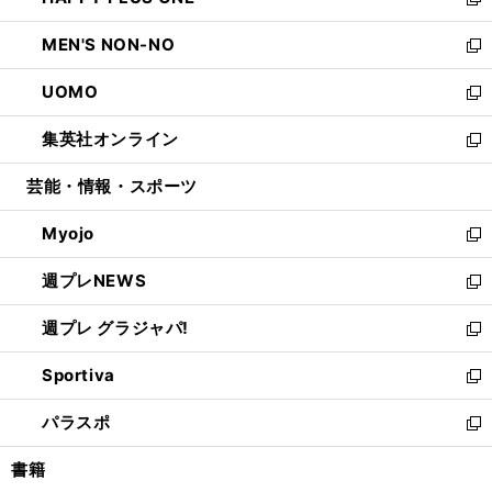
ィ
い
新
開
ウ
ン
ウ
し
MEN'S NON-NO
く
で
ド
ィ
い
新
開
ウ
ン
ウ
し
UOMO
く
で
ド
ィ
い
新
開
ウ
ン
ウ
し
集英社オンライン
く
で
ド
ィ
い
新
開
ウ
ン
ウ
し
芸能・情報・スポーツ
く
で
ド
ィ
い
開
ウ
ン
ウ
Myojo
く
で
ド
ィ
新
開
ウ
ン
し
週プレNEWS
く
で
ド
い
新
開
ウ
ウ
し
週プレ グラジャパ!
く
で
ィ
い
新
開
ン
ウ
し
Sportiva
く
ド
ィ
い
新
ウ
ン
ウ
し
パラスポ
で
ド
ィ
い
新
開
ウ
ン
ウ
し
書籍
く
で
ド
ィ
い