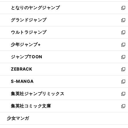
開
ン
ウ
し
となりのヤングジャンプ
く
ド
ィ
い
新
ウ
ン
ウ
し
グランドジャンプ
で
ド
ィ
い
新
開
ウ
ン
ウ
し
ウルトラジャンプ
く
で
ド
ィ
い
新
開
ウ
ン
ウ
し
少年ジャンプ+
く
で
ド
ィ
い
新
開
ウ
ン
ウ
し
ジャンプTOON
く
で
ド
ィ
い
新
開
ウ
ン
ウ
し
ZEBRACK
く
で
ド
ィ
い
新
開
ウ
ン
ウ
し
S-MANGA
く
で
ド
ィ
い
新
開
ウ
ン
ウ
し
集英社ジャンプリミックス
く
で
ド
ィ
い
新
開
ウ
ン
ウ
し
集英社コミック文庫
く
で
ド
ィ
い
新
開
ウ
ン
ウ
し
少女マンガ
く
で
ド
ィ
い
開
ウ
ン
ウ