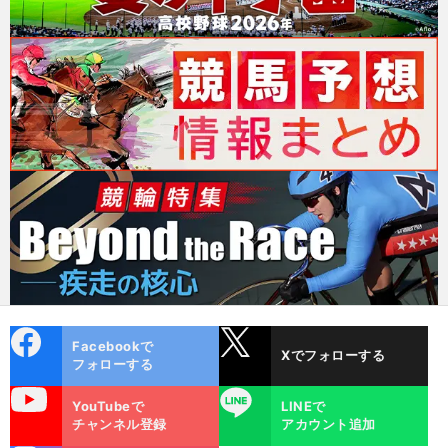
cebo
X
Facebookで
Xでフォローする
ok
フォローする
uTube
LINE
YouTubeで
LINEで
チャンネル登録
アカウント追加