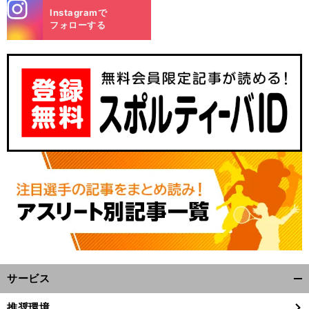
stagra
Instagramで
m
フォローする
サービス
開
く/
推奨環境