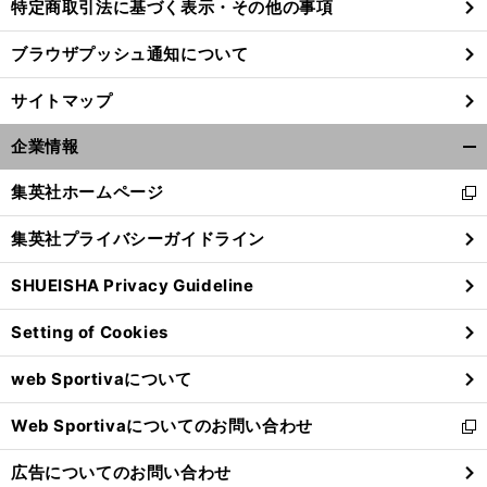
特定商取引法に基づく表示・その他の事項
ブラウザプッシュ通知について
サイトマップ
企業情報
開
く/
集英社ホームページ
新
閉
し
じ
集英社プライバシーガイドライン
い
る
ウ
SHUEISHA Privacy Guideline
ィ
ン
Setting of Cookies
ド
ウ
web Sportivaについて
で
開
Web Sportivaについてのお問い合わせ
く
新
し
広告についてのお問い合わせ
い