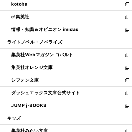
kotoba
く
で
ド
ィ
い
新
開
ウ
ン
ウ
し
e!集英社
く
で
ド
ィ
い
新
開
ウ
ン
ウ
し
情報・知識＆オピニオン imidas
く
で
ド
ィ
い
新
開
ウ
ン
ウ
し
ライトノベル・ノベライズ
く
で
ド
ィ
い
開
ウ
ン
ウ
集英社Webマガジン コバルト
く
で
ド
ィ
新
開
ウ
ン
し
集英社オレンジ文庫
く
で
ド
い
新
開
ウ
ウ
し
シフォン文庫
く
で
ィ
い
新
開
ン
ウ
し
ダッシュエックス文庫公式サイト
く
ド
ィ
い
新
ウ
ン
ウ
し
JUMP j-BOOKS
で
ド
ィ
い
新
開
ウ
ン
ウ
し
キッズ
く
で
ド
ィ
い
開
ウ
ン
ウ
集英社みらい文庫
く
で
ド
ィ