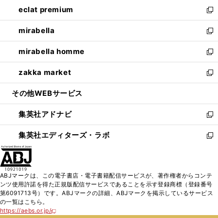
ン
ウ
し
eclat premium
く
で
ド
ィ
い
新
開
ウ
ン
ウ
し
mirabella
く
で
ド
ィ
い
新
開
ウ
ン
ウ
し
mirabella homme
く
で
ド
ィ
い
新
開
ウ
ン
ウ
し
zakka market
く
で
ド
ィ
い
新
開
ウ
ン
ウ
し
その他WEBサービス
く
で
ド
ィ
い
開
ウ
ン
ウ
集英社アドナビ
く
で
ド
ィ
新
開
ウ
ン
し
集英社エディターズ・ラボ
く
で
ド
い
新
開
ウ
ウ
し
く
で
ィ
い
開
ン
ウ
ABJマークは、この電子書店・電子書籍配信サービスが、著作権者からコンテ
く
ド
ィ
ンツ使用許諾を得た正規版配信サービスであることを示す登録商標（登録番号
ウ
ン
第6091713号）です。ABJマークの詳細、ABJマークを掲示しているサービス
で
ド
の一覧はこちら。
開
ウ
https://aebs.or.jp/
新