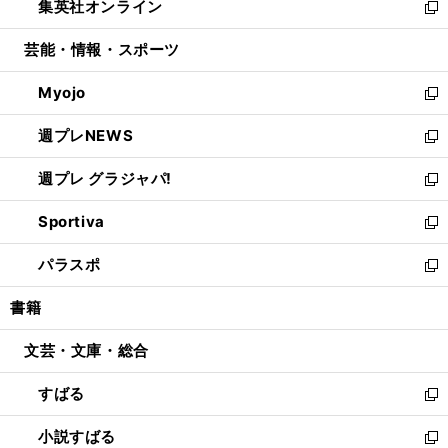
集英社オンライン
く
で
ド
ィ
い
新
開
ウ
ン
ウ
し
芸能・情報・スポーツ
く
で
ド
ィ
い
開
ウ
ン
ウ
Myojo
く
で
ド
ィ
新
開
ウ
ン
し
週プレNEWS
く
で
ド
い
新
開
ウ
ウ
し
週プレ グラジャパ!
く
で
ィ
い
新
開
ン
ウ
し
Sportiva
く
ド
ィ
い
新
ウ
ン
ウ
し
パラスポ
で
ド
ィ
い
新
開
ウ
ン
ウ
し
書籍
く
で
ド
ィ
い
開
ウ
ン
ウ
文芸・文庫・総合
く
で
ド
ィ
開
ウ
ン
すばる
く
で
ド
新
開
ウ
し
小説すばる
く
で
い
新