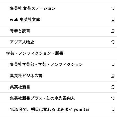
開
ウ
し
集英社 文芸ステーション
く
ィ
い
新
ン
ウ
し
web 集英社文庫
ド
ィ
い
新
ウ
ン
ウ
し
青春と読書
で
ド
ィ
い
新
開
ウ
ン
ウ
し
アジア人物史
く
で
ド
ィ
い
新
開
ウ
ン
ウ
し
学芸・ノンフィクション・新書
く
で
ド
ィ
い
開
ウ
ン
ウ
集英社学芸部 - 学芸・ノンフィクション
く
で
ド
ィ
新
開
ウ
ン
し
集英社ビジネス書
く
で
ド
い
新
開
ウ
ウ
し
集英社新書
く
で
ィ
い
新
開
ン
ウ
し
集英社新書プラス - 知の水先案内人
く
ド
ィ
い
新
ウ
ン
ウ
し
1日5分で、明日は変わる よみタイ yomitai
で
ド
ィ
い
新
開
ウ
ン
ウ
し