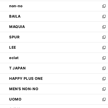
開
ウ
し
non-no
く
で
い
新
開
ウ
し
BAILA
く
ィ
い
新
ン
ウ
し
MAQUIA
ド
ィ
い
新
ウ
ン
ウ
し
SPUR
で
ド
ィ
い
新
開
ウ
ン
ウ
し
LEE
く
で
ド
ィ
い
新
開
ウ
ン
ウ
し
eclat
く
で
ド
ィ
い
新
開
ウ
ン
ウ
し
T JAPAN
く
で
ド
ィ
い
新
開
ウ
ン
ウ
し
HAPPY PLUS ONE
く
で
ド
ィ
い
新
開
ウ
ン
ウ
し
MEN'S NON-NO
く
で
ド
ィ
い
新
開
ウ
ン
ウ
し
UOMO
く
で
ド
ィ
い
新
開
ウ
ン
ウ
し