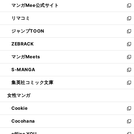
し
マンガMee公式サイト
く
ド
ィ
い
新
ウ
ン
ウ
し
リマコミ
で
ド
ィ
い
新
開
ウ
ン
ウ
し
ジャンプTOON
く
で
ド
ィ
い
新
開
ウ
ン
ウ
し
ZEBRACK
く
で
ド
ィ
い
新
開
ウ
ン
ウ
し
マンガMeets
く
で
ド
ィ
い
新
開
ウ
ン
ウ
し
S-MANGA
く
で
ド
ィ
い
新
開
ウ
ン
ウ
し
集英社コミック文庫
く
で
ド
ィ
い
新
開
ウ
ン
ウ
し
女性マンガ
く
で
ド
ィ
い
開
ウ
ン
ウ
Cookie
く
で
ド
ィ
新
開
ウ
ン
し
Cocohana
く
で
ド
い
新
開
ウ
ウ
し
office YOU
く