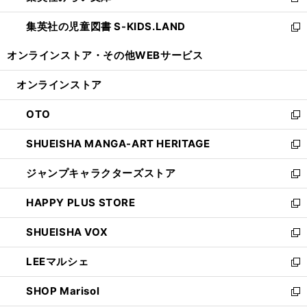
新
開
ウ
ン
し
集英社の児童図書 S-KIDS.LAND
く
で
ド
い
新
開
ウ
ウ
し
オンラインストア・
その他WEBサービス
く
で
ィ
い
開
ン
ウ
オンラインストア
く
ド
ィ
ウ
ン
OTO
で
ド
新
開
ウ
し
SHUEISHA MANGA-ART HERITAGE
く
で
い
新
開
ウ
し
ジャンプキャラクターズストア
く
ィ
い
新
ン
ウ
し
HAPPY PLUS STORE
ド
ィ
い
新
ウ
ン
ウ
し
SHUEISHA VOX
で
ド
ィ
い
新
開
ウ
ン
ウ
し
LEEマルシェ
く
で
ド
ィ
い
新
開
ウ
ン
ウ
し
SHOP Marisol
く
で
ド
ィ
い
新
開
ウ