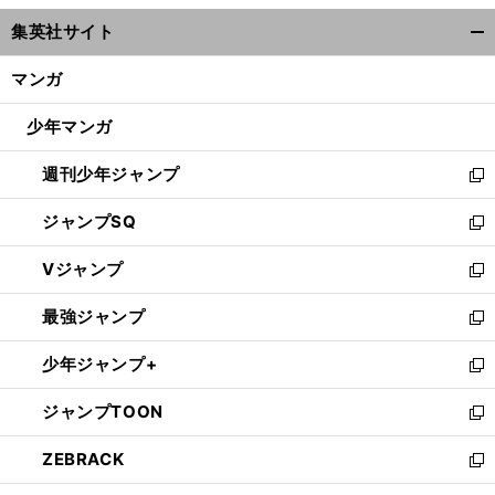
ウ
集英社サイト
ィ
開
ン
く/
マンガ
ド
閉
ウ
じ
少年マンガ
で
る
開
週刊少年ジャンプ
く
新
し
ジャンプSQ
い
新
ウ
し
Vジャンプ
ィ
い
新
ン
ウ
し
最強ジャンプ
ド
ィ
い
新
ウ
ン
ウ
し
少年ジャンプ+
で
ド
ィ
い
新
開
ウ
ン
ウ
し
ジャンプTOON
く
で
ド
ィ
い
新
開
ウ
ン
ウ
し
ZEBRACK
く
で
ド
ィ
い
新
開
ウ
ン
ウ
し