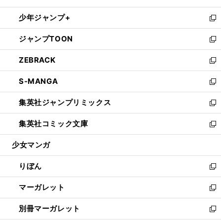
開
ウ
ン
ウ
し
少年ジャンプ+
く
で
ド
ィ
い
新
開
ウ
ン
ウ
し
ジャンプTOON
く
で
ド
ィ
い
新
開
ウ
ン
ウ
し
ZEBRACK
く
で
ド
ィ
い
新
開
ウ
ン
ウ
し
S-MANGA
く
で
ド
ィ
い
新
開
ウ
ン
ウ
し
集英社ジャンプリミックス
く
で
ド
ィ
い
新
開
ウ
ン
ウ
し
集英社コミック文庫
く
で
ド
ィ
い
新
開
ウ
ン
ウ
し
少女マンガ
く
で
ド
ィ
い
開
ウ
ン
ウ
りぼん
く
で
ド
ィ
新
開
ウ
ン
し
マーガレット
く
で
ド
い
新
開
ウ
ウ
し
別冊マーガレット
く
で
ィ
い
新
開
ン
ウ