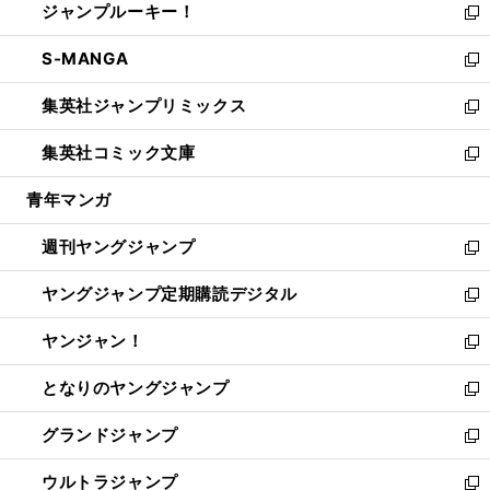
ジャンプルーキー！
く
で
ド
ィ
い
新
開
ウ
ン
ウ
し
S-MANGA
く
で
ド
ィ
い
新
開
ウ
ン
ウ
し
集英社ジャンプリミックス
く
で
ド
ィ
い
新
開
ウ
ン
ウ
し
集英社コミック文庫
く
で
ド
ィ
い
新
開
ウ
ン
ウ
し
青年マンガ
く
で
ド
ィ
い
開
ウ
ン
ウ
週刊ヤングジャンプ
く
で
ド
ィ
新
開
ウ
ン
し
ヤングジャンプ定期購読デジタル
く
で
ド
い
新
開
ウ
ウ
し
ヤンジャン！
く
で
ィ
い
新
開
ン
ウ
し
となりのヤングジャンプ
く
ド
ィ
い
新
ウ
ン
ウ
し
グランドジャンプ
で
ド
ィ
い
新
開
ウ
ン
ウ
し
ウルトラジャンプ
く
で
ド
ィ
い
新