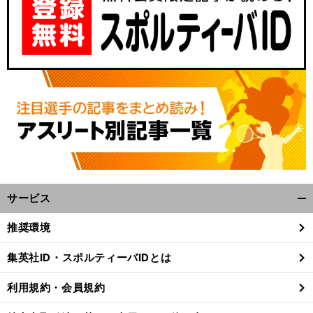
サービス
開
く/
推奨環境
閉
じ
集英社ID・スポルティーバIDとは
る
利用規約・会員規約