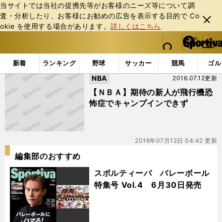
当サイトでは当社の提携先等がお客様のニーズ等について調
査・分析したり、お客様にお勧めの広告を表⽰する⽬的で Co
閉じ
okie を使⽤する場合があります。
詳しくはこちら
る
マイペ
web Sportiva (webスポルティーバ)
検索
メニュ
we
ー
「#ドラフト１巡目」の最新ニュース・ 情報
b
ジ
新着
ランキング
野球
サッカー
競馬
ゴル
ス
NBA
2016.07.12更新
ポ
ル
【ＮＢＡ】期待の新人が飛行機恐
テ
怖症でキャンプインできず
ィ
ー
バ
2016年07月12日 04:42 更新
編集部のおすすめ
スポルティーバ バレーボール
特集号 Vol.4 6月30日発売