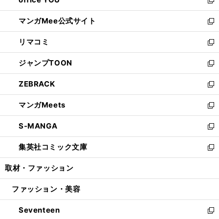
で
ィ
い
新
開
ン
ウ
し
マンガMee公式サイト
く
ド
ィ
い
新
ウ
ン
ウ
し
リマコミ
で
ド
ィ
い
新
開
ウ
ン
ウ
し
ジャンプTOON
く
で
ド
ィ
い
新
開
ウ
ン
ウ
し
ZEBRACK
く
で
ド
ィ
い
新
開
ウ
ン
ウ
し
マンガMeets
く
で
ド
ィ
い
新
開
ウ
ン
ウ
し
S-MANGA
く
で
ド
ィ
い
新
開
ウ
ン
ウ
し
集英社コミック文庫
く
で
ド
ィ
い
新
開
ウ
ン
ウ
し
取材・ファッション
く
で
ド
ィ
い
開
ウ
ン
ウ
ファッション・美容
く
で
ド
ィ
開
ウ
ン
Seventeen
く
で
ド
新