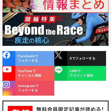
cebo
X
Facebookで
Xでフォローする
ok
フォローする
uTube
LINE
YouTubeで
LINEで
チャンネル登録
アカウント追加
stagra
Instagramで
m
フォローする