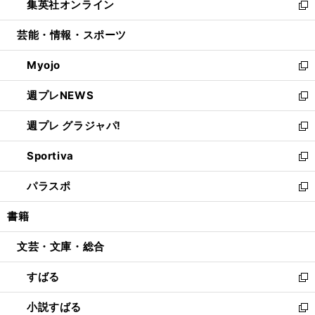
集英社オンライン
く
で
ド
ィ
い
新
開
ウ
ン
ウ
し
芸能・情報・スポーツ
く
で
ド
ィ
い
開
ウ
ン
ウ
Myojo
く
で
ド
ィ
新
開
ウ
ン
し
週プレNEWS
く
で
ド
い
新
開
ウ
ウ
し
週プレ グラジャパ!
く
で
ィ
い
新
開
ン
ウ
し
Sportiva
く
ド
ィ
い
新
ウ
ン
ウ
し
パラスポ
で
ド
ィ
い
新
開
ウ
ン
ウ
し
書籍
く
で
ド
ィ
い
開
ウ
ン
ウ
文芸・文庫・総合
く
で
ド
ィ
開
ウ
ン
すばる
く
で
ド
新
開
ウ
し
小説すばる
く
で
い
新