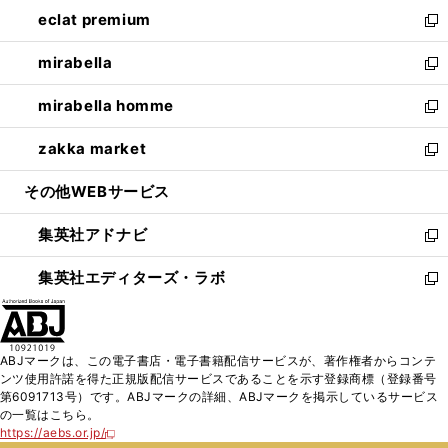
ン
ウ
し
eclat premium
く
で
ド
ィ
い
新
開
ウ
ン
ウ
し
mirabella
く
で
ド
ィ
い
新
開
ウ
ン
ウ
し
mirabella homme
く
で
ド
ィ
い
新
開
ウ
ン
ウ
し
zakka market
く
で
ド
ィ
い
新
開
ウ
ン
ウ
し
その他WEBサービス
く
で
ド
ィ
い
開
ウ
ン
ウ
集英社アドナビ
く
で
ド
ィ
新
開
ウ
ン
し
集英社エディターズ・ラボ
く
で
ド
い
新
開
ウ
ウ
し
く
で
ィ
い
開
ン
ウ
ABJマークは、この電子書店・電子書籍配信サービスが、著作権者からコンテ
く
ド
ィ
ンツ使用許諾を得た正規版配信サービスであることを示す登録商標（登録番号
ウ
ン
第6091713号）です。ABJマークの詳細、ABJマークを掲示しているサービス
で
ド
の一覧はこちら。
開
ウ
https://aebs.or.jp/
新