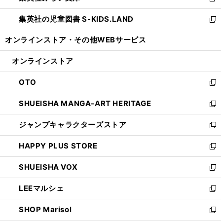
新
開
ウ
ン
し
集英社の児童図書 S-KIDS.LAND
く
で
ド
い
新
開
ウ
ウ
し
オンラインストア・
その他WEBサービス
く
で
ィ
い
開
ン
ウ
オンラインストア
く
ド
ィ
ウ
ン
OTO
で
ド
新
開
ウ
し
SHUEISHA MANGA-ART HERITAGE
く
で
い
新
開
ウ
し
ジャンプキャラクターズストア
く
ィ
い
新
ン
ウ
し
HAPPY PLUS STORE
ド
ィ
い
新
ウ
ン
ウ
し
SHUEISHA VOX
で
ド
ィ
い
新
開
ウ
ン
ウ
し
LEEマルシェ
く
で
ド
ィ
い
新
開
ウ
ン
ウ
し
SHOP Marisol
く
で
ド
ィ
い
新
開
ウ