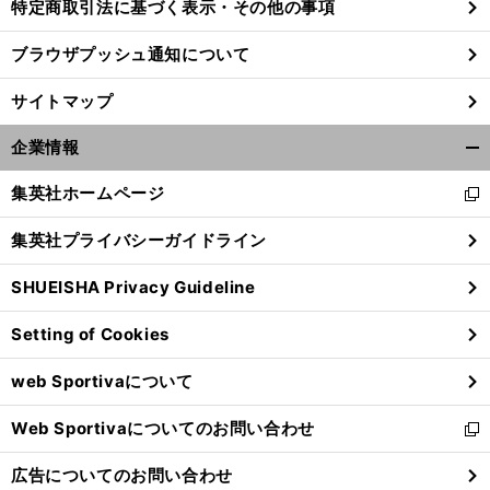
特定商取引法に基づく表示・その他の事項
ブラウザプッシュ通知について
サイトマップ
企業情報
開
く/
集英社ホームページ
新
閉
し
じ
集英社プライバシーガイドライン
い
る
ウ
SHUEISHA Privacy Guideline
ィ
ン
Setting of Cookies
ド
ウ
web Sportivaについて
で
開
Web Sportivaについてのお問い合わせ
く
新
し
広告についてのお問い合わせ
い