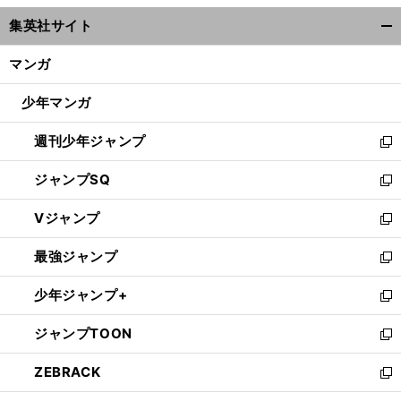
ウ
集英社サイト
ィ
開
ン
く/
マンガ
ド
閉
ウ
じ
少年マンガ
で
る
開
週刊少年ジャンプ
く
新
し
ジャンプSQ
い
新
ウ
し
Vジャンプ
ィ
い
新
ン
ウ
し
最強ジャンプ
ド
ィ
い
新
ウ
ン
ウ
し
少年ジャンプ+
で
ド
ィ
い
新
開
ウ
ン
ウ
し
ジャンプTOON
く
で
ド
ィ
い
新
開
ウ
ン
ウ
し
ZEBRACK
く
で
ド
ィ
い
新
開
ウ
ン
ウ
し