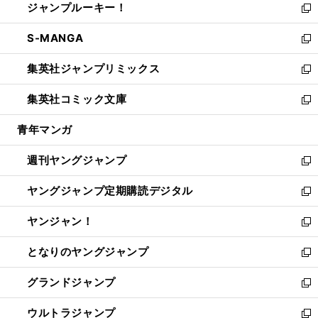
ジャンプルーキー！
く
で
ド
ィ
い
新
開
ウ
ン
ウ
し
S-MANGA
く
で
ド
ィ
い
新
開
ウ
ン
ウ
し
集英社ジャンプリミックス
く
で
ド
ィ
い
新
開
ウ
ン
ウ
し
集英社コミック文庫
く
で
ド
ィ
い
新
開
ウ
ン
ウ
し
青年マンガ
く
で
ド
ィ
い
開
ウ
ン
ウ
週刊ヤングジャンプ
く
で
ド
ィ
新
開
ウ
ン
し
ヤングジャンプ定期購読デジタル
く
で
ド
い
新
開
ウ
ウ
し
ヤンジャン！
く
で
ィ
い
新
開
ン
ウ
し
となりのヤングジャンプ
く
ド
ィ
い
新
ウ
ン
ウ
し
グランドジャンプ
で
ド
ィ
い
新
開
ウ
ン
ウ
し
ウルトラジャンプ
く
で
ド
ィ
い
新