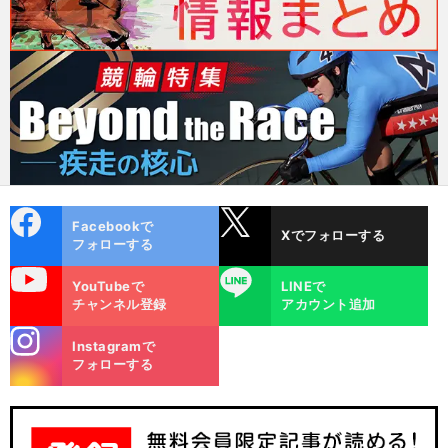
cebo
X
Facebookで
Xでフォローする
ok
フォローする
uTube
LINE
YouTubeで
LINEで
チャンネル登録
アカウント追加
stagra
Instagramで
m
フォローする