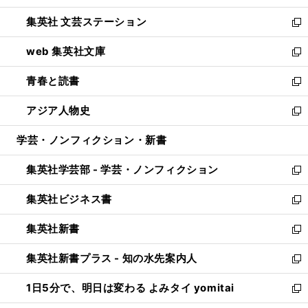
開
ウ
し
集英社 文芸ステーション
く
ィ
い
新
ン
ウ
し
web 集英社文庫
ド
ィ
い
新
ウ
ン
ウ
し
青春と読書
で
ド
ィ
い
新
開
ウ
ン
ウ
し
アジア人物史
く
で
ド
ィ
い
新
開
ウ
ン
ウ
し
学芸・ノンフィクション・新書
く
で
ド
ィ
い
開
ウ
ン
ウ
集英社学芸部 - 学芸・ノンフィクション
く
で
ド
ィ
新
開
ウ
ン
し
集英社ビジネス書
く
で
ド
い
新
開
ウ
ウ
し
集英社新書
く
で
ィ
い
新
開
ン
ウ
し
集英社新書プラス - 知の水先案内人
く
ド
ィ
い
新
ウ
ン
ウ
し
1日5分で、明日は変わる よみタイ yomitai
で
ド
ィ
い
新
開
ウ
ン
ウ
し