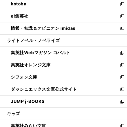
kotoba
く
で
ド
ィ
い
新
開
ウ
ン
ウ
し
e!集英社
く
で
ド
ィ
い
新
開
ウ
ン
ウ
し
情報・知識＆オピニオン imidas
く
で
ド
ィ
い
新
開
ウ
ン
ウ
し
ライトノベル・ノベライズ
く
で
ド
ィ
い
開
ウ
ン
ウ
集英社Webマガジン コバルト
く
で
ド
ィ
新
開
ウ
ン
し
集英社オレンジ文庫
く
で
ド
い
新
開
ウ
ウ
し
シフォン文庫
く
で
ィ
い
新
開
ン
ウ
し
ダッシュエックス文庫公式サイト
く
ド
ィ
い
新
ウ
ン
ウ
し
JUMP j-BOOKS
で
ド
ィ
い
新
開
ウ
ン
ウ
し
キッズ
く
で
ド
ィ
い
開
ウ
ン
ウ
集英社みらい文庫
く
で
ド
ィ