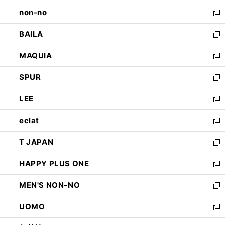
開
ウ
し
non-no
く
で
い
新
開
ウ
し
BAILA
く
ィ
い
新
ン
ウ
し
MAQUIA
ド
ィ
い
新
ウ
ン
ウ
し
SPUR
で
ド
ィ
い
新
開
ウ
ン
ウ
し
LEE
く
で
ド
ィ
い
新
開
ウ
ン
ウ
し
eclat
く
で
ド
ィ
い
新
開
ウ
ン
ウ
し
T JAPAN
く
で
ド
ィ
い
新
開
ウ
ン
ウ
し
HAPPY PLUS ONE
く
で
ド
ィ
い
新
開
ウ
ン
ウ
し
MEN'S NON-NO
く
で
ド
ィ
い
新
開
ウ
ン
ウ
し
UOMO
く
で
ド
ィ
い
新
開
ウ
ン
ウ
し