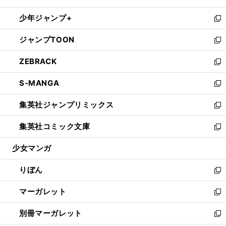
開
ウ
ン
ウ
し
少年ジャンプ+
く
で
ド
ィ
い
新
開
ウ
ン
ウ
し
ジャンプTOON
く
で
ド
ィ
い
新
開
ウ
ン
ウ
し
ZEBRACK
く
で
ド
ィ
い
新
開
ウ
ン
ウ
し
S-MANGA
く
で
ド
ィ
い
新
開
ウ
ン
ウ
し
集英社ジャンプリミックス
く
で
ド
ィ
い
新
開
ウ
ン
ウ
し
集英社コミック文庫
く
で
ド
ィ
い
新
開
ウ
ン
ウ
し
少女マンガ
く
で
ド
ィ
い
開
ウ
ン
ウ
りぼん
く
で
ド
ィ
新
開
ウ
ン
し
マーガレット
く
で
ド
い
新
開
ウ
ウ
し
別冊マーガレット
く
で
ィ
い
新
開
ン
ウ