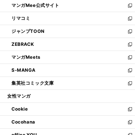
し
マンガMee公式サイト
く
ド
ィ
い
新
ウ
ン
ウ
し
リマコミ
で
ド
ィ
い
新
開
ウ
ン
ウ
し
ジャンプTOON
く
で
ド
ィ
い
新
開
ウ
ン
ウ
し
ZEBRACK
く
で
ド
ィ
い
新
開
ウ
ン
ウ
し
マンガMeets
く
で
ド
ィ
い
新
開
ウ
ン
ウ
し
S-MANGA
く
で
ド
ィ
い
新
開
ウ
ン
ウ
し
集英社コミック文庫
く
で
ド
ィ
い
新
開
ウ
ン
ウ
し
女性マンガ
く
で
ド
ィ
い
開
ウ
ン
ウ
Cookie
く
で
ド
ィ
新
開
ウ
ン
し
Cocohana
く
で
ド
い
新
開
ウ
ウ
し
office YOU
く