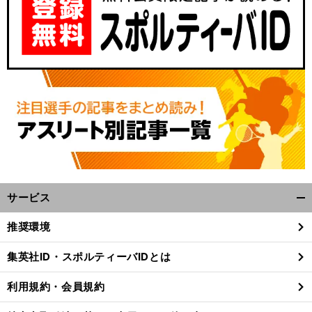
サービス
開
く/
推奨環境
閉
じ
集英社ID・スポルティーバIDとは
る
利用規約・会員規約