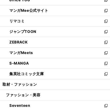
で
ィ
い
新
開
ン
ウ
し
マンガMee公式サイト
く
ド
ィ
い
新
ウ
ン
ウ
し
リマコミ
で
ド
ィ
い
新
開
ウ
ン
ウ
し
ジャンプTOON
く
で
ド
ィ
い
新
開
ウ
ン
ウ
し
ZEBRACK
く
で
ド
ィ
い
新
開
ウ
ン
ウ
し
マンガMeets
く
で
ド
ィ
い
新
開
ウ
ン
ウ
し
S-MANGA
く
で
ド
ィ
い
新
開
ウ
ン
ウ
し
集英社コミック文庫
く
で
ド
ィ
い
新
開
ウ
ン
ウ
し
取材・ファッション
く
で
ド
ィ
い
開
ウ
ン
ウ
ファッション・美容
く
で
ド
ィ
開
ウ
ン
Seventeen
く
で
ド
新