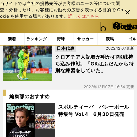
当サイトでは当社の提携先等がお客様のニーズ等について調
査・分析したり、お客様にお勧めの広告を表⽰する⽬的で Co
閉じ
okie を使⽤する場合があります。
詳しくはこちら
る
マイペ
web Sportiva (webスポルティーバ)
検索
メニュ
we
ー
「#ドミニク・リバコビッチ」の最新ニュース・ 情報
b
ジ
新着
ランキング
野球
サッカー
競馬
ゴル
ス
日本代表
2022.12.07更新
ポ
ル
クロアチア人記者が明かすPK戦持
テ
ち込み作戦。「GKはふだんから特
ィ
別な練習をしていた」
ー
バ
2022年12月07日 16:54 更新
編集部のおすすめ
スポルティーバ バレーボール
特集号 Vol.4 6月30日発売