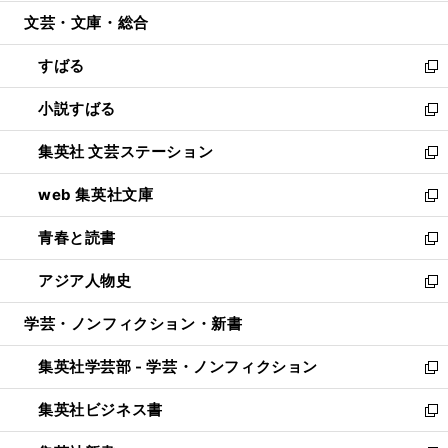
開
ウ
ン
ウ
文芸・文庫・総合
く
で
ド
ィ
開
ウ
ン
すばる
く
で
ド
新
開
ウ
し
小説すばる
く
で
い
新
開
ウ
し
集英社 文芸ステーション
く
ィ
い
新
ン
ウ
し
web 集英社文庫
ド
ィ
い
新
ウ
ン
ウ
し
青春と読書
で
ド
ィ
い
新
開
ウ
ン
ウ
し
アジア人物史
く
で
ド
ィ
い
新
開
ウ
ン
ウ
し
学芸・ノンフィクション・新書
く
で
ド
ィ
い
開
ウ
ン
ウ
集英社学芸部 - 学芸・ノンフィクション
く
で
ド
ィ
新
開
ウ
ン
し
集英社ビジネス書
く
で
ド
い
新
開
ウ
ウ
し