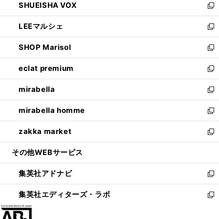
SHUEISHA VOX
で
ド
ィ
い
新
開
ウ
ン
ウ
し
LEEマルシェ
く
で
ド
ィ
い
新
開
ウ
ン
ウ
し
SHOP Marisol
く
で
ド
ィ
い
新
開
ウ
ン
ウ
し
eclat premium
く
で
ド
ィ
い
新
開
ウ
ン
ウ
し
mirabella
く
で
ド
ィ
い
新
開
ウ
ン
ウ
し
mirabella homme
く
で
ド
ィ
い
新
開
ウ
ン
ウ
し
zakka market
く
で
ド
ィ
い
新
開
ウ
ン
ウ
し
その他WEBサービス
く
で
ド
ィ
い
開
ウ
ン
ウ
集英社アドナビ
く
で
ド
ィ
新
開
ウ
ン
し
集英社エディターズ・ラボ
く
で
ド
い
新
開
ウ
ウ
し
く
で
ィ
い