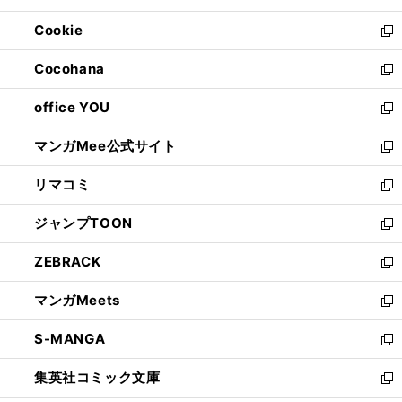
開
ウ
ン
ウ
Cookie
く
で
ド
ィ
新
開
ウ
ン
し
Cocohana
く
で
ド
い
新
開
ウ
ウ
し
office YOU
く
で
ィ
い
新
開
ン
ウ
し
マンガMee公式サイト
く
ド
ィ
い
新
ウ
ン
ウ
し
リマコミ
で
ド
ィ
い
新
開
ウ
ン
ウ
し
ジャンプTOON
く
で
ド
ィ
い
新
開
ウ
ン
ウ
し
ZEBRACK
く
で
ド
ィ
い
新
開
ウ
ン
ウ
し
マンガMeets
く
で
ド
ィ
い
新
開
ウ
ン
ウ
し
S-MANGA
く
で
ド
ィ
い
新
開
ウ
ン
ウ
し
集英社コミック文庫
く
で
ド
ィ
い
新
開
ウ
ン
ウ
し