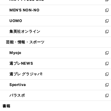
ィ
い
新
開
ウ
ン
ウ
し
MEN'S NON-NO
く
で
ド
ィ
い
新
開
ウ
ン
ウ
し
UOMO
く
で
ド
ィ
い
新
開
ウ
ン
ウ
し
集英社オンライン
く
で
ド
ィ
い
新
開
ウ
ン
ウ
し
芸能・情報・スポーツ
く
で
ド
ィ
い
開
ウ
ン
ウ
Myojo
く
で
ド
ィ
新
開
ウ
ン
し
週プレNEWS
く
で
ド
い
新
開
ウ
ウ
し
週プレ グラジャパ!
く
で
ィ
い
新
開
ン
ウ
し
Sportiva
く
ド
ィ
い
新
ウ
ン
ウ
し
パラスポ
で
ド
ィ
い
新
開
ウ
ン
ウ
し
書籍
く
で
ド
ィ
い