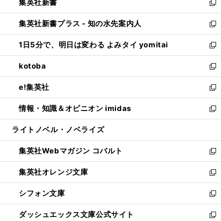
集英社新書
く
で
ィ
い
新
開
ン
ウ
し
集英社新書プラス - 知の水先案内人
く
ド
ィ
い
新
ウ
ン
ウ
し
1日5分で、明日は変わる よみタイ yomitai
で
ド
ィ
い
新
開
ウ
ン
ウ
し
kotoba
く
で
ド
ィ
い
新
開
ウ
ン
ウ
し
e!集英社
く
で
ド
ィ
い
新
開
ウ
ン
ウ
し
情報・知識＆オピニオン imidas
く
で
ド
ィ
い
新
開
ウ
ン
ウ
し
ライトノベル・ノベライズ
く
で
ド
ィ
い
開
ウ
ン
ウ
集英社Webマガジン コバルト
く
で
ド
ィ
新
開
ウ
ン
し
集英社オレンジ文庫
く
で
ド
い
新
開
ウ
ウ
し
シフォン文庫
く
で
ィ
い
新
開
ン
ウ
し
ダッシュエックス文庫公式サイト
く
ド
ィ
い
新