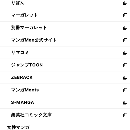
りぼん
く
で
ド
ィ
新
開
ウ
ン
し
マーガレット
く
で
ド
い
新
開
ウ
ウ
し
別冊マーガレット
く
で
ィ
い
新
開
ン
ウ
し
マンガMee公式サイト
く
ド
ィ
い
新
ウ
ン
ウ
し
リマコミ
で
ド
ィ
い
新
開
ウ
ン
ウ
し
ジャンプTOON
く
で
ド
ィ
い
新
開
ウ
ン
ウ
し
ZEBRACK
く
で
ド
ィ
い
新
開
ウ
ン
ウ
し
マンガMeets
く
で
ド
ィ
い
新
開
ウ
ン
ウ
し
S-MANGA
く
で
ド
ィ
い
新
開
ウ
ン
ウ
し
集英社コミック文庫
く
で
ド
ィ
い
新
開
ウ
ン
ウ
し
女性マンガ
く
で
ド
ィ
い