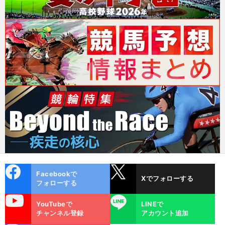
cebo
X
Facebookで
Xでフォローする
ok
フォローする
uTube
LINE
YouTubeで
LINEで
チャンネル登録
アカウント追加