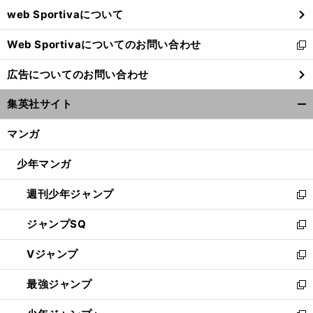
ウ
web Sportivaについて
で
開
Web Sportivaについてのお問い合わせ
く
新
し
広告についてのお問い合わせ
い
ウ
集英社サイト
ィ
開
ン
く/
マンガ
ド
閉
ウ
じ
少年マンガ
で
る
開
週刊少年ジャンプ
く
新
し
ジャンプSQ
い
新
ウ
し
Vジャンプ
ィ
い
新
ン
ウ
し
最強ジャンプ
ド
ィ
い
新
ウ
ン
ウ
し