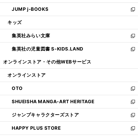
ウ
ン
ウ
し
JUMP j-BOOKS
で
ド
ィ
い
新
開
ウ
ン
ウ
し
キッズ
く
で
ド
ィ
い
開
ウ
ン
ウ
集英社みらい文庫
く
で
ド
ィ
新
開
ウ
ン
し
集英社の児童図書 S-KIDS.LAND
く
で
ド
い
新
開
ウ
ウ
し
オンラインストア・
その他WEBサービス
く
で
ィ
い
開
ン
ウ
オンラインストア
く
ド
ィ
ウ
ン
OTO
で
ド
新
開
ウ
し
SHUEISHA MANGA-ART HERITAGE
く
で
い
新
開
ウ
し
ジャンプキャラクターズストア
く
ィ
い
新
ン
ウ
し
HAPPY PLUS STORE
ド
ィ
い
新
ウ
ン
ウ
し