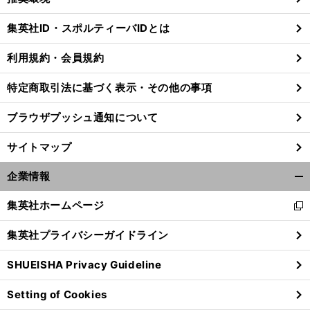
閉
じ
集英社ID・スポルティーバIDとは
る
利用規約・会員規約
特定商取引法に基づく表示・その他の事項
ブラウザプッシュ通知について
サイトマップ
企業情報
開
く/
集英社ホームページ
新
閉
し
じ
集英社プライバシーガイドライン
い
る
ウ
SHUEISHA Privacy Guideline
ィ
ン
Setting of Cookies
ド