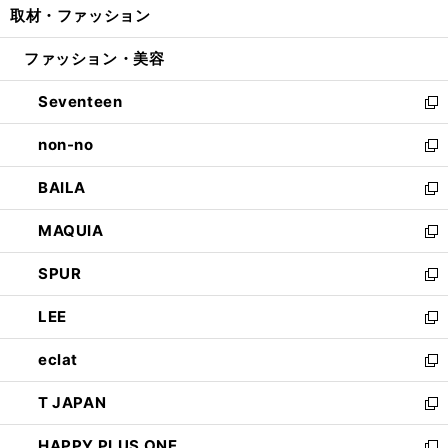
取材・ファッション
く
で
ド
ィ
い
開
ウ
ン
ウ
ファッション・美容
く
で
ド
ィ
開
ウ
ン
Seventeen
く
で
ド
新
開
ウ
し
non-no
く
で
い
新
開
ウ
し
BAILA
く
ィ
い
新
ン
ウ
し
MAQUIA
ド
ィ
い
新
ウ
ン
ウ
し
SPUR
で
ド
ィ
い
新
開
ウ
ン
ウ
し
LEE
く
で
ド
ィ
い
新
開
ウ
ン
ウ
し
eclat
く
で
ド
ィ
い
新
開
ウ
ン
ウ
し
T JAPAN
く
で
ド
ィ
い
新
開
ウ
ン
ウ
し
HAPPY PLUS ONE
く
で
ド