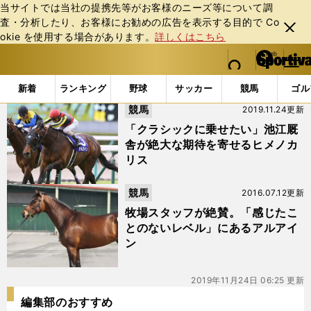
当サイトでは当社の提携先等がお客様のニーズ等について調
査・分析したり、お客様にお勧めの広告を表⽰する⽬的で Co
閉じ
okie を使⽤する場合があります。
詳しくはこちら
る
マイペ
web Sportiva (webスポルティーバ)
検索
メニュ
we
ー
「#ドバイマジェスティ」の最新ニュース・ 情報
b
ジ
新着
ランキング
野球
サッカー
競馬
ゴル
ス
競馬
2019.11.24更新
ポ
ル
「クラシックに乗せたい」池江厩
テ
舎が絶大な期待を寄せるヒメノカ
ィ
リス
ー
バ
競馬
2016.07.12更新
牧場スタッフが絶賛。「感じたこ
とのないレベル」にあるアルアイ
ン
2019年11月24日 06:25 更新
編集部のおすすめ