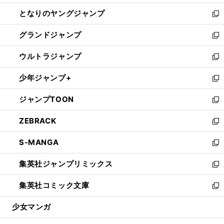
開
ン
ウ
し
となりのヤングジャンプ
く
ド
ィ
い
新
ウ
ン
ウ
し
グランドジャンプ
で
ド
ィ
い
新
開
ウ
ン
ウ
し
ウルトラジャンプ
く
で
ド
ィ
い
新
開
ウ
ン
ウ
し
少年ジャンプ+
く
で
ド
ィ
い
新
開
ウ
ン
ウ
し
ジャンプTOON
く
で
ド
ィ
い
新
開
ウ
ン
ウ
し
ZEBRACK
く
で
ド
ィ
い
新
開
ウ
ン
ウ
し
S-MANGA
く
で
ド
ィ
い
新
開
ウ
ン
ウ
し
集英社ジャンプリミックス
く
で
ド
ィ
い
新
開
ウ
ン
ウ
し
集英社コミック文庫
く
で
ド
ィ
い
新
開
ウ
ン
ウ
し
少女マンガ
く
で
ド
ィ
い
開
ウ
ン
ウ