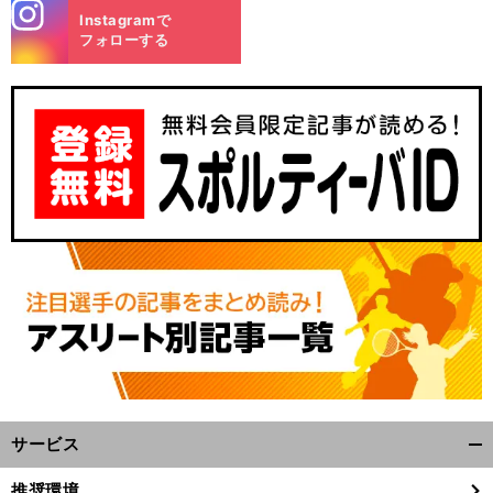
stagra
Instagramで
m
フォローする
サービス
開
く/
推奨環境