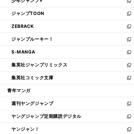
少年ジャンプ+
で
ド
ィ
い
新
開
ウ
ン
ウ
し
ジャンプTOON
く
で
ド
ィ
い
新
開
ウ
ン
ウ
し
ZEBRACK
く
で
ド
ィ
い
新
開
ウ
ン
ウ
し
ジャンプルーキー！
く
で
ド
ィ
い
新
開
ウ
ン
ウ
し
S-MANGA
く
で
ド
ィ
い
新
開
ウ
ン
ウ
し
集英社ジャンプリミックス
く
で
ド
ィ
い
新
開
ウ
ン
ウ
し
集英社コミック文庫
く
で
ド
ィ
い
新
開
ウ
ン
ウ
し
青年マンガ
く
で
ド
ィ
い
開
ウ
ン
ウ
週刊ヤングジャンプ
く
で
ド
ィ
新
開
ウ
ン
し
ヤングジャンプ定期購読デジタル
く
で
ド
い
新
開
ウ
ウ
し
ヤンジャン！
く
で
ィ
い
新