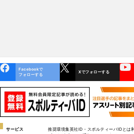
ebo
X
YouTube
Facebookで
Xでフォローする
ok
フォローする
サービス
推奨環境
集英社ID・スポルティーバIDとは