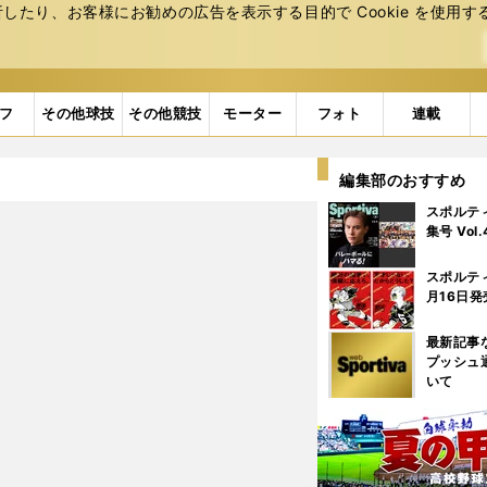
たり、お客様にお勧めの広告を表⽰する⽬的で Cookie を使⽤す
フ
その他球技
その他競技
モーター
フォト
連載
編集部のおすすめ
スポルテ
集号 Vol
スポルテ
月16日発
最新記事
プッシュ
いて