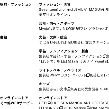
い
し
い
い
ド
ン
ド
ン
取材・ファッション
ファッション・美容
開
く
開
ウ
い
ウ
ウ
ウ
ド
ウ
ド
Seventeen
non-no
BAILA
MAQUIA
S
く
く
新
新
新
新
ィ
ウ
ィ
ィ
で
ウ
で
ウ
集英社オンライン
し
新
し
し
し
ン
ィ
ン
ン
開
で
開
で
い
し
い
い
い
ド
ン
ド
ド
芸能・情報・スポーツ
く
開
く
開
ウ
い
ウ
ウ
ウ
ウ
ド
ウ
ウ
Myojo
週プレNEWS
週プレ グラジャパ!
く
く
新
新
新
ィ
ウ
ィ
ィ
ィ
で
ウ
で
で
し
し
ン
ィ
ン
ン
ン
書籍
文芸・文庫・総合
開
で
開
開
い
い
ド
ン
ド
ド
ド
すばる
小説すばる
集英社 文芸ステーシ
く
開
く
く
新
新
ウ
ウ
ウ
ド
ウ
ウ
ウ
く
し
し
ィ
ィ
学芸・ノンフィクション・新書
で
ウ
で
で
で
い
い
ン
ン
集英社学芸部 - 学芸・ノンフィクション
開
で
開
開
開
新
ウ
ウ
ド
ド
1日5分で、明日は変わる よみタイ yomitai
く
開
く
く
く
し
新
ィ
ィ
ウ
ウ
く
い
ン
ン
ライトノベル・ノベライズ
で
で
ウ
ド
ド
集英社Webマガジン コバルト
集英社オレ
開
開
新
ィ
ウ
ウ
く
く
し
ン
キッズ
で
で
い
ド
集英社みらい文庫
集英社の児童図書 S-KID
開
開
新
ウ
ウ
く
く
し
ィ
オンラインストア・
オンラインストア
で
い
ン
その他WEBサービス
OTO
SHUEISHA MANGA-ART HERITAGE
開
新
ウ
ド
LEEマルシェ
SHOP Marisol
eclat prem
く
し
新
新