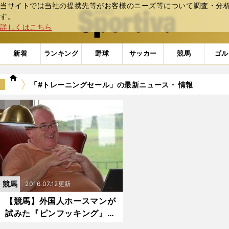
当サイトでは当社の提携先等がお客様のニーズ等について調査・分析し
web Sportiva (webスポルティーバ)
す。
詳しくはこちら
新着
ランキング
野球
サッカー
競馬
ゴル
we
「#トレーニングセール」の最新ニュース・ 情報
b
ス
ポ
ル
テ
ィ
ー
バ
競馬
2016.07.12更新
【競馬】外国人ホースマンが
試みた『ピンフッキング』と
いう異色ビジネス