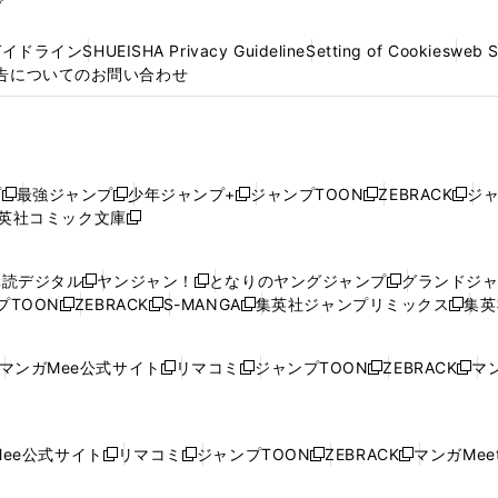
プ
ガイドライン
SHUEISHA Privacy Guideline
Setting of Cookies
web 
告についてのお問い合わせ
プ
最強ジャンプ
少年ジャンプ+
ジャンプTOON
ZEBRACK
ジ
新
新
新
新
新
英社コミック文庫
し
新
し
し
し
し
い
い
し
い
い
い
ウ
ウ
い
ウ
ウ
ウ
購読デジタル
ヤンジャン！
となりのヤングジャンプ
グランドジ
新
新
新
ィ
ィ
ウ
ィ
ィ
ィ
プTOON
ZEBRACK
S-MANGA
集英社ジャンプリミックス
集英
新
し
新
し
新
し
新
ン
ン
ィ
ン
ン
ン
し
い
し
い
し
い
し
ド
ド
ン
ド
ド
ド
い
ウ
い
ウ
い
ウ
い
ウ
ウ
ド
ウ
ウ
ウ
マンガMee公式サイト
リマコミ
ジャンプTOON
ZEBRACK
マン
新
新
新
新
ウ
ィ
ウ
ィ
ウ
ィ
ウ
で
で
ウ
で
で
で
し
し
し
し
し
ィ
ン
ィ
ン
ィ
ン
ィ
開
開
で
開
開
開
い
い
い
い
い
ン
ド
ン
ド
ン
ド
ン
く
く
開
く
く
く
ウ
ウ
ウ
ウ
ウ
ド
ウ
ド
ウ
ド
ウ
ド
ee公式サイト
リマコミ
ジャンプTOON
ZEBRACK
マンガMeet
く
新
新
新
新
ィ
ィ
ィ
ィ
ィ
ウ
で
ウ
で
ウ
で
ウ
し
し
し
し
ン
ン
ン
ン
ン
で
開
で
開
で
開
で