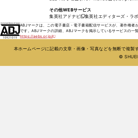
ィ
ウ
い
し
し
ン
その他WEBサービス
で
ウ
い
い
ド
集英社アドナビ
集英社エディターズ・ラ
開
新
ィ
ウ
ウ
ウ
く
し
ABJマークは、この電子書店・電子書籍配信サービスが、著作権者か
ン
ィ
ィ
で
い
です。ABJマークの詳細、ABJマークを掲示しているサービスの一
ド
ン
ン
開
https://aebs.or.jp/
ウ
新
ウ
ド
ド
く
し
ィ
で
ウ
ウ
い
本ホームページに記載の文章・画像・写真などを無断で複製す
ン
開
で
で
ウ
ド
© SHUEIS
ィ
く
開
開
ン
ウ
く
く
ド
で
ウ
開
で
開
く
く