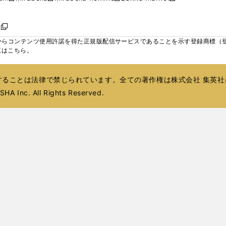
ィ
ウ
ウ
ウ
く
く
く
く
い
し
し
い
し
し
い
ン
で
で
で
ウ
い
い
ウ
い
い
ウ
ド
ボ
開
開
開
新
ィ
ウ
ウ
ィ
ウ
ウ
ィ
ウ
く
く
く
し
らコンテンツ使用許諾を得た正規版配信サービスであることを示す登録商標（登録番
ン
ィ
ィ
ン
ィ
ィ
ン
で
い
覧はこちら。
ド
ン
ン
ド
ン
ン
ド
開
ウ
ウ
ド
ド
ウ
ド
ド
ウ
く
ィ
で
ウ
ウ
で
ウ
ウ
で
ることは法律で禁じられています。全ての著作権は株式会社 集英社
ン
開
で
で
開
で
で
開
ド
HA Inc. All Rights Reserved.
く
開
開
く
開
開
く
ウ
く
く
く
く
で
開
く