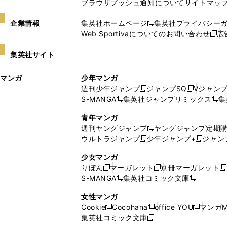
ブラウザプッシュ通知について
サイトマッ
企業情報
集英社ホームページ
集英社プライバシー
新
Web Sportivaについてのお問い合わせ
広
し
新
い
し
集英社サイト
ウ
い
ィ
ウ
マンガ
少年マンガ
ン
ィ
週刊少年ジャンプ
ジャンプSQ
Vジャン
ド
ン
新
新
S-MANGA
集英社ジャンプリミックス
集
ウ
ド
新
し
し
新
で
ウ
し
い
い
し
青年マンガ
開
で
い
ウ
ウ
い
週刊ヤングジャンプ
ヤングジャンプ定期
新
く
開
ウ
ィ
ィ
ウ
ウルトラジャンプ
少年ジャンプ+
ジャン
新
し
新
く
ィ
ン
ン
ィ
し
い
し
ン
ド
ド
ン
少女マンガ
い
ウ
い
ド
ウ
ウ
ド
りぼん
マーガレット
別冊マーガレット
新
新
新
ウ
ィ
ウ
ウ
で
で
ウ
S-MANGA
集英社コミック文庫
し
新
し
新
ィ
ン
ィ
で
開
開
で
い
し
い
し
ン
ド
ン
女性マンガ
開
く
く
開
ウ
い
ウ
い
ド
ウ
ド
Cookie
Cocohana
office YOU
マンガM
く
く
新
新
新
ィ
ウ
ィ
ウ
ウ
で
ウ
集英社コミック文庫
し
新
し
し
ン
ィ
ン
ィ
で
開
で