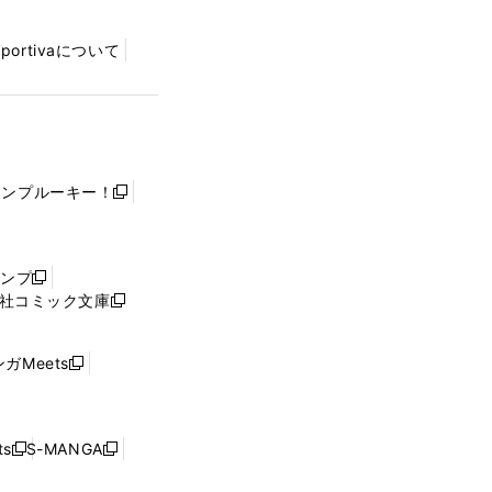
Sportivaについて
ャンプルーキー！
新
し
い
ウ
ャンプ
新
ィ
社コミック文庫
し
新
ン
い
し
ド
ウ
い
ウ
ガMeets
新
ィ
ウ
で
し
ン
ィ
開
い
ド
ン
く
ウ
ウ
ド
s
S-MANGA
新
新
ィ
で
ウ
し
し
ン
開
で