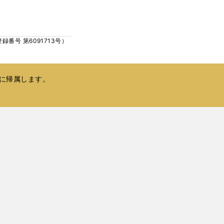
ウ
い
で
ウ
開
ィ
く
号 第6091713号）
ン
ド
ウ
で
に帰属します。
開
く