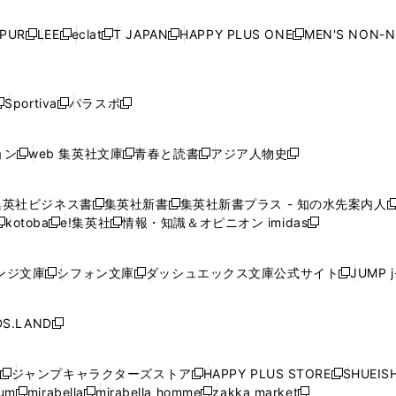
い
い
い
い
ド
ド
ド
ド
ド
開
く
開
く
開
く
開
ウ
ウ
ウ
ウ
ウ
ウ
ウ
ウ
ウ
PUR
LEE
eclat
T JAPAN
HAPPY PLUS ONE
MEN'S NON-
く
く
く
く
新
新
新
新
新
ィ
ィ
ィ
ィ
で
で
で
で
で
し
し
し
し
し
ン
ン
ン
ン
開
開
開
開
開
い
い
い
い
い
ド
ド
ド
ド
く
く
く
く
く
ウ
ウ
ウ
ウ
ウ
ウ
ウ
ウ
ウ
Sportiva
パラスポ
新
新
ィ
ィ
ィ
ィ
ィ
で
で
で
で
し
し
し
ン
ン
ン
ン
ン
開
開
開
開
い
い
い
ド
ド
ド
ド
ド
ョン
web 集英社文庫
青春と読書
アジア人物史
く
く
く
く
新
新
新
新
ウ
ウ
ウ
ウ
ウ
ウ
ウ
ウ
し
し
し
し
ィ
ィ
ィ
で
で
で
で
で
い
い
い
い
ン
ン
ン
集英社ビジネス書
集英社新書
集英社新書プラス - 知の水先案内人
開
開
開
開
開
新
新
新
ウ
ウ
ウ
ウ
ド
ド
ド
kotoba
e!集英社
情報・知識＆オピニオン imidas
く
く
く
く
く
新
し
新
し
新
ィ
ィ
ィ
ィ
ウ
ウ
ウ
し
し
い
し
い
し
ン
ン
ン
ン
で
で
で
い
い
ウ
い
ウ
い
ド
ド
ド
ド
ンジ文庫
シフォン文庫
ダッシュエックス文庫公式サイト
JUMP 
開
開
開
新
新
新
ウ
ウ
ィ
ウ
ィ
ウ
ウ
ウ
ウ
ウ
く
く
く
し
し
し
ィ
ィ
ン
ィ
ン
ィ
で
で
で
で
い
い
い
ン
ン
ド
ン
ド
ン
S.LAND
開
開
開
開
新
ウ
ウ
ウ
ド
ド
ウ
ド
ウ
ド
く
く
く
く
し
ィ
ィ
ィ
ウ
ウ
で
ウ
で
ウ
い
ン
ン
ン
ジャンプキャラクターズストア
HAPPY PLUS STORE
SHUEIS
で
で
開
で
開
で
新
新
新
ウ
ド
ド
ド
ium
mirabella
mirabella homme
zakka market
開
開
く
開
く
開
し
新
新
新
し
新
し