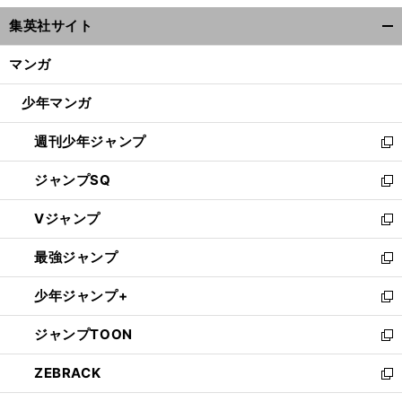
ウ
集英社サイト
ィ
開
ン
く/
マンガ
ド
閉
ウ
じ
少年マンガ
で
る
開
週刊少年ジャンプ
く
新
し
ジャンプSQ
い
新
ウ
し
Vジャンプ
ィ
い
新
ン
ウ
し
最強ジャンプ
ド
ィ
い
新
ウ
ン
ウ
し
少年ジャンプ+
で
ド
ィ
い
新
開
ウ
ン
ウ
し
ジャンプTOON
く
で
ド
ィ
い
新
開
ウ
ン
ウ
し
ZEBRACK
く
で
ド
ィ
い
新
開
ウ
ン
ウ
し