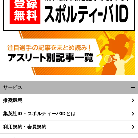
サービス
開
く/
推奨環境
閉
じ
集英社ID・スポルティーバIDとは
る
利用規約・会員規約