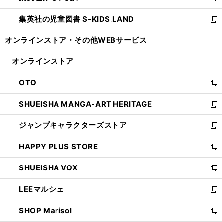
新
開
ウ
ン
し
集英社の児童図書 S-KIDS.LAND
く
で
ド
い
新
開
ウ
ウ
し
オンラインストア・
その他WEBサービス
く
で
ィ
い
開
ン
ウ
オンラインストア
く
ド
ィ
ウ
ン
OTO
で
ド
新
開
ウ
し
SHUEISHA MANGA-ART HERITAGE
く
で
い
新
開
ウ
し
ジャンプキャラクターズストア
く
ィ
い
新
ン
ウ
し
HAPPY PLUS STORE
ド
ィ
い
新
ウ
ン
ウ
し
SHUEISHA VOX
で
ド
ィ
い
新
開
ウ
ン
ウ
し
LEEマルシェ
く
で
ド
ィ
い
新
開
ウ
ン
ウ
し
SHOP Marisol
く
で
ド
ィ
い
新
開
ウ