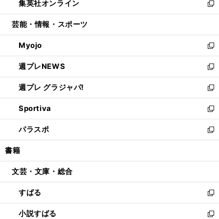
集英社オンライン
く
で
ド
ィ
い
新
開
ウ
ン
ウ
し
芸能・情報・スポーツ
く
で
ド
ィ
い
開
ウ
ン
ウ
Myojo
く
で
ド
ィ
新
開
ウ
ン
し
週プレNEWS
く
で
ド
い
新
開
ウ
ウ
し
週プレ グラジャパ!
く
で
ィ
い
新
開
ン
ウ
し
Sportiva
く
ド
ィ
い
新
ウ
ン
ウ
し
パラスポ
で
ド
ィ
い
新
開
ウ
ン
ウ
し
書籍
く
で
ド
ィ
い
開
ウ
ン
ウ
文芸・文庫・総合
く
で
ド
ィ
開
ウ
ン
すばる
く
で
ド
新
開
ウ
し
小説すばる
く
で
い
新