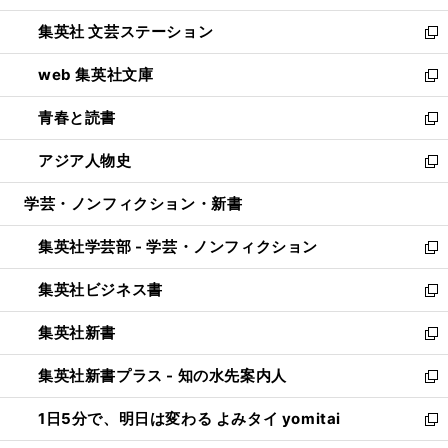
開
ウ
し
集英社 文芸ステーション
く
ィ
い
新
ン
ウ
し
web 集英社文庫
ド
ィ
い
新
ウ
ン
ウ
し
青春と読書
で
ド
ィ
い
新
開
ウ
ン
ウ
し
アジア人物史
く
で
ド
ィ
い
新
開
ウ
ン
ウ
し
学芸・ノンフィクション・新書
く
で
ド
ィ
い
開
ウ
ン
ウ
集英社学芸部 - 学芸・ノンフィクション
く
で
ド
ィ
新
開
ウ
ン
し
集英社ビジネス書
く
で
ド
い
新
開
ウ
ウ
し
集英社新書
く
で
ィ
い
新
開
ン
ウ
し
集英社新書プラス - 知の水先案内人
く
ド
ィ
い
新
ウ
ン
ウ
し
1日5分で、明日は変わる よみタイ yomitai
で
ド
ィ
い
新
開
ウ
ン
ウ
し