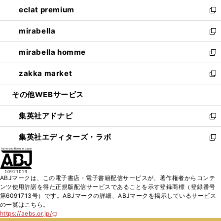
ン
ウ
し
eclat premium
く
で
ド
ィ
い
新
開
ウ
ン
ウ
し
mirabella
く
で
ド
ィ
い
新
開
ウ
ン
ウ
し
mirabella homme
く
で
ド
ィ
い
新
開
ウ
ン
ウ
し
zakka market
く
で
ド
ィ
い
新
開
ウ
ン
ウ
し
その他WEBサービス
く
で
ド
ィ
い
開
ウ
ン
ウ
集英社アドナビ
く
で
ド
ィ
新
開
ウ
ン
し
集英社エディターズ・ラボ
く
で
ド
い
新
開
ウ
ウ
し
く
で
ィ
い
開
ン
ウ
ABJマークは、この電子書店・電子書籍配信サービスが、著作権者からコンテ
く
ド
ィ
ンツ使用許諾を得た正規版配信サービスであることを示す登録商標（登録番号
ウ
ン
第6091713号）です。ABJマークの詳細、ABJマークを掲示しているサービス
で
ド
の一覧はこちら。
開
ウ
https://aebs.or.jp/
新