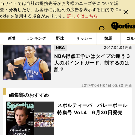
当サイトでは当社の提携先等がお客様のニーズ等について調
査・分析したり、お客様にお勧めの広告を表⽰する⽬的で Co
閉じ
okie を使⽤する場合があります。
詳しくはこちら
る
マイペ
web Sportiva (webスポルティーバ)
検索
メニュ
we
ー
「#デイミアン・リラードカイリー・アービング」の最新ニ
b
ジ
新着
ランキング
野球
サッカー
競馬
ゴル
ス
NBA
2017.04.01更新
ポ
ル
NBA得点王争いはタイプの違う３
テ
人のポイントガード。制するのは
ィ
誰？
ー
バ
2017年04月01日 08:30 更新
編集部のおすすめ
スポルティーバ バレーボール
特集号 Vol.4 6月30日発売