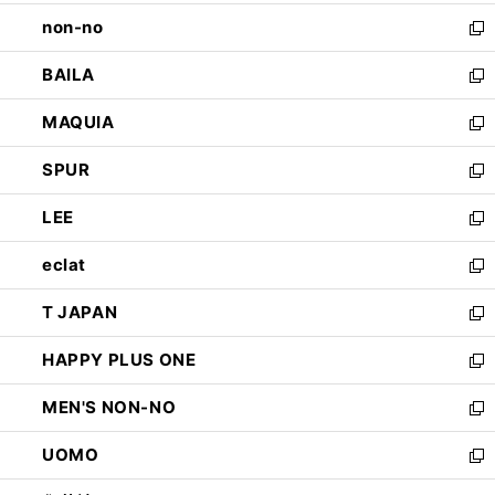
開
ウ
し
non-no
く
で
い
新
開
ウ
し
BAILA
く
ィ
い
新
ン
ウ
し
MAQUIA
ド
ィ
い
新
ウ
ン
ウ
し
SPUR
で
ド
ィ
い
新
開
ウ
ン
ウ
し
LEE
く
で
ド
ィ
い
新
開
ウ
ン
ウ
し
eclat
く
で
ド
ィ
い
新
開
ウ
ン
ウ
し
T JAPAN
く
で
ド
ィ
い
新
開
ウ
ン
ウ
し
HAPPY PLUS ONE
く
で
ド
ィ
い
新
開
ウ
ン
ウ
し
MEN'S NON-NO
く
で
ド
ィ
い
新
開
ウ
ン
ウ
し
UOMO
く
で
ド
ィ
い
新
開
ウ
ン
ウ
し