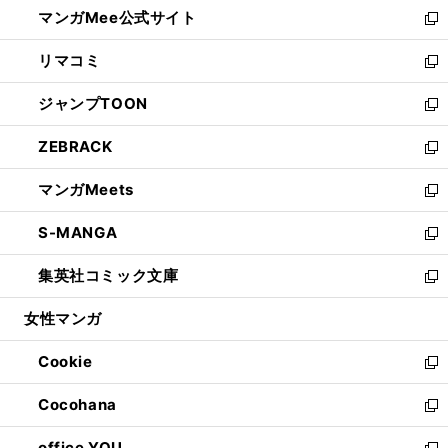
し
マンガMee公式サイト
く
ド
ィ
い
新
ウ
ン
ウ
し
リマコミ
で
ド
ィ
い
新
開
ウ
ン
ウ
し
ジャンプTOON
く
で
ド
ィ
い
新
開
ウ
ン
ウ
し
ZEBRACK
く
で
ド
ィ
い
新
開
ウ
ン
ウ
し
マンガMeets
く
で
ド
ィ
い
新
開
ウ
ン
ウ
し
S-MANGA
く
で
ド
ィ
い
新
開
ウ
ン
ウ
し
集英社コミック文庫
く
で
ド
ィ
い
新
開
ウ
ン
ウ
し
女性マンガ
く
で
ド
ィ
い
開
ウ
ン
ウ
Cookie
く
で
ド
ィ
新
開
ウ
ン
し
Cocohana
く
で
ド
い
新
開
ウ
ウ
し
office YOU
く