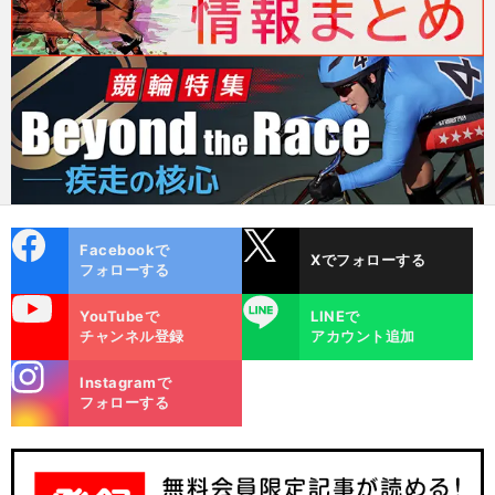
cebo
X
Facebookで
Xでフォローする
ok
フォローする
uTube
LINE
YouTubeで
LINEで
チャンネル登録
アカウント追加
stagra
Instagramで
m
フォローする