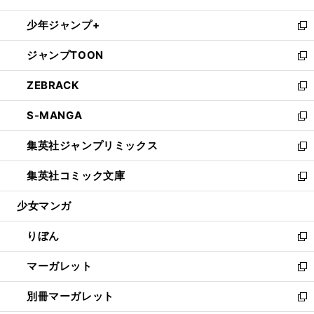
開
ウ
ン
ウ
し
少年ジャンプ+
く
で
ド
ィ
い
新
開
ウ
ン
ウ
し
ジャンプTOON
く
で
ド
ィ
い
新
開
ウ
ン
ウ
し
ZEBRACK
く
で
ド
ィ
い
新
開
ウ
ン
ウ
し
S-MANGA
く
で
ド
ィ
い
新
開
ウ
ン
ウ
し
集英社ジャンプリミックス
く
で
ド
ィ
い
新
開
ウ
ン
ウ
し
集英社コミック文庫
く
で
ド
ィ
い
新
開
ウ
ン
ウ
し
少女マンガ
く
で
ド
ィ
い
開
ウ
ン
ウ
りぼん
く
で
ド
ィ
新
開
ウ
ン
し
マーガレット
く
で
ド
い
新
開
ウ
ウ
し
別冊マーガレット
く
で
ィ
い
新
開
ン
ウ