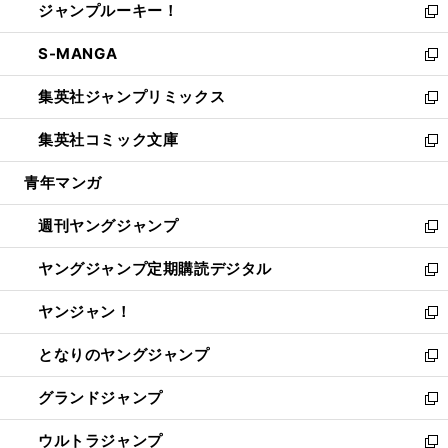
ジャンプルーキー！
く
で
ド
ィ
い
新
開
ウ
ン
ウ
し
S-MANGA
く
で
ド
ィ
い
新
開
ウ
ン
ウ
し
集英社ジャンプリミックス
く
で
ド
ィ
い
新
開
ウ
ン
ウ
し
集英社コミック文庫
く
で
ド
ィ
い
新
開
ウ
ン
ウ
し
青年マンガ
く
で
ド
ィ
い
開
ウ
ン
ウ
週刊ヤングジャンプ
く
で
ド
ィ
新
開
ウ
ン
し
ヤングジャンプ定期購読デジタル
く
で
ド
い
新
開
ウ
ウ
し
ヤンジャン！
く
で
ィ
い
新
開
ン
ウ
し
となりのヤングジャンプ
く
ド
ィ
い
新
ウ
ン
ウ
し
グランドジャンプ
で
ド
ィ
い
新
開
ウ
ン
ウ
し
ウルトラジャンプ
く
で
ド
ィ
い
新