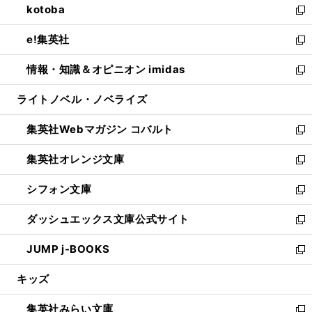
kotoba
く
で
ド
ィ
い
新
開
ウ
ン
ウ
し
e!集英社
く
で
ド
ィ
い
新
開
ウ
ン
ウ
し
情報・知識＆オピニオン imidas
く
で
ド
ィ
い
新
開
ウ
ン
ウ
し
ライトノベル・ノベライズ
く
で
ド
ィ
い
開
ウ
ン
ウ
集英社Webマガジン コバルト
く
で
ド
ィ
新
開
ウ
ン
し
集英社オレンジ文庫
く
で
ド
い
新
開
ウ
ウ
し
シフォン文庫
く
で
ィ
い
新
開
ン
ウ
し
ダッシュエックス文庫公式サイト
く
ド
ィ
い
新
ウ
ン
ウ
し
JUMP j-BOOKS
で
ド
ィ
い
新
開
ウ
ン
ウ
し
キッズ
く
で
ド
ィ
い
開
ウ
ン
ウ
集英社みらい文庫
く
で
ド
ィ