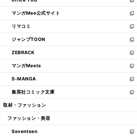
で
ィ
い
新
開
ン
ウ
し
マンガMee公式サイト
く
ド
ィ
い
新
ウ
ン
ウ
し
リマコミ
で
ド
ィ
い
新
開
ウ
ン
ウ
し
ジャンプTOON
く
で
ド
ィ
い
新
開
ウ
ン
ウ
し
ZEBRACK
く
で
ド
ィ
い
新
開
ウ
ン
ウ
し
マンガMeets
く
で
ド
ィ
い
新
開
ウ
ン
ウ
し
S-MANGA
く
で
ド
ィ
い
新
開
ウ
ン
ウ
し
集英社コミック文庫
く
で
ド
ィ
い
新
開
ウ
ン
ウ
し
取材・ファッション
く
で
ド
ィ
い
開
ウ
ン
ウ
ファッション・美容
く
で
ド
ィ
開
ウ
ン
Seventeen
く
で
ド
新