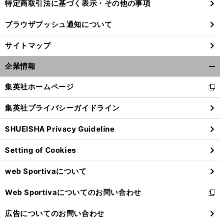
特定商取引法に基づく表示・その他の事項
ブラウザプッシュ通知について
サイトマップ
企業情報
開
く/
集英社ホームページ
新
閉
し
じ
集英社プライバシーガイドライン
い
る
ウ
SHUEISHA Privacy Guideline
ィ
ン
Setting of Cookies
ド
ウ
web Sportivaについて
で
開
Web Sportivaについてのお問い合わせ
く
新
し
広告についてのお問い合わせ
い