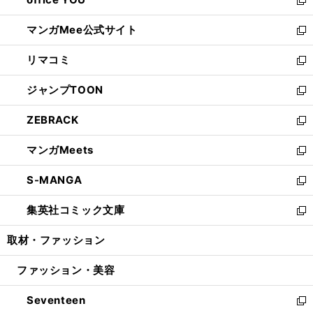
で
ィ
い
新
開
ン
ウ
し
マンガMee公式サイト
く
ド
ィ
い
新
ウ
ン
ウ
し
リマコミ
で
ド
ィ
い
新
開
ウ
ン
ウ
し
ジャンプTOON
く
で
ド
ィ
い
新
開
ウ
ン
ウ
し
ZEBRACK
く
で
ド
ィ
い
新
開
ウ
ン
ウ
し
マンガMeets
く
で
ド
ィ
い
新
開
ウ
ン
ウ
し
S-MANGA
く
で
ド
ィ
い
新
開
ウ
ン
ウ
し
集英社コミック文庫
く
で
ド
ィ
い
新
開
ウ
ン
ウ
し
取材・ファッション
く
で
ド
ィ
い
開
ウ
ン
ウ
ファッション・美容
く
で
ド
ィ
開
ウ
ン
Seventeen
く
で
ド
新