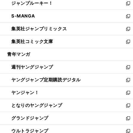
ジャンプルーキー！
く
で
ド
ィ
い
新
開
ウ
ン
ウ
し
S-MANGA
く
で
ド
ィ
い
新
開
ウ
ン
ウ
し
集英社ジャンプリミックス
く
で
ド
ィ
い
新
開
ウ
ン
ウ
し
集英社コミック文庫
く
で
ド
ィ
い
新
開
ウ
ン
ウ
し
青年マンガ
く
で
ド
ィ
い
開
ウ
ン
ウ
週刊ヤングジャンプ
く
で
ド
ィ
新
開
ウ
ン
し
ヤングジャンプ定期購読デジタル
く
で
ド
い
新
開
ウ
ウ
し
ヤンジャン！
く
で
ィ
い
新
開
ン
ウ
し
となりのヤングジャンプ
く
ド
ィ
い
新
ウ
ン
ウ
し
グランドジャンプ
で
ド
ィ
い
新
開
ウ
ン
ウ
し
ウルトラジャンプ
く
で
ド
ィ
い
新