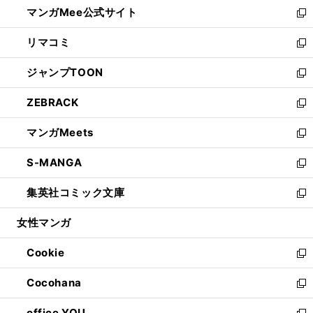
し
マンガMee公式サイト
く
ド
ィ
い
新
ウ
ン
ウ
し
リマコミ
で
ド
ィ
い
新
開
ウ
ン
ウ
し
ジャンプTOON
く
で
ド
ィ
い
新
開
ウ
ン
ウ
し
ZEBRACK
く
で
ド
ィ
い
新
開
ウ
ン
ウ
し
マンガMeets
く
で
ド
ィ
い
新
開
ウ
ン
ウ
し
S-MANGA
く
で
ド
ィ
い
新
開
ウ
ン
ウ
し
集英社コミック文庫
く
で
ド
ィ
い
新
開
ウ
ン
ウ
し
女性マンガ
く
で
ド
ィ
い
開
ウ
ン
ウ
Cookie
く
で
ド
ィ
新
開
ウ
ン
し
Cocohana
く
で
ド
い
新
開
ウ
ウ
し
office YOU
く