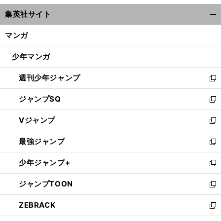
ウ
集英社サイト
ィ
開
ン
く/
マンガ
ド
閉
ウ
じ
少年マンガ
で
る
開
週刊少年ジャンプ
く
新
し
ジャンプSQ
い
新
ウ
し
Vジャンプ
ィ
い
新
ン
ウ
し
最強ジャンプ
ド
ィ
い
新
ウ
ン
ウ
し
少年ジャンプ+
で
ド
ィ
い
新
開
ウ
ン
ウ
し
ジャンプTOON
く
で
ド
ィ
い
新
開
ウ
ン
ウ
し
ZEBRACK
く
で
ド
ィ
い
新
開
ウ
ン
ウ
し