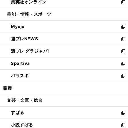
集英社オンライン
く
で
ド
ィ
い
新
開
ウ
ン
ウ
し
芸能・情報・スポーツ
く
で
ド
ィ
い
開
ウ
ン
ウ
Myojo
く
で
ド
ィ
新
開
ウ
ン
し
週プレNEWS
く
で
ド
い
新
開
ウ
ウ
し
週プレ グラジャパ!
く
で
ィ
い
新
開
ン
ウ
し
Sportiva
く
ド
ィ
い
新
ウ
ン
ウ
し
パラスポ
で
ド
ィ
い
新
開
ウ
ン
ウ
し
書籍
く
で
ド
ィ
い
開
ウ
ン
ウ
文芸・文庫・総合
く
で
ド
ィ
開
ウ
ン
すばる
く
で
ド
新
開
ウ
し
小説すばる
く
で
い
新