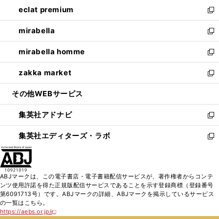
ン
ウ
し
eclat premium
く
で
ド
ィ
い
新
開
ウ
ン
ウ
し
mirabella
く
で
ド
ィ
い
新
開
ウ
ン
ウ
し
mirabella homme
く
で
ド
ィ
い
新
開
ウ
ン
ウ
し
zakka market
く
で
ド
ィ
い
新
開
ウ
ン
ウ
し
その他WEBサービス
く
で
ド
ィ
い
開
ウ
ン
ウ
集英社アドナビ
く
で
ド
ィ
新
開
ウ
ン
し
集英社エディターズ・ラボ
く
で
ド
い
新
開
ウ
ウ
し
く
で
ィ
い
開
ン
ウ
ABJマークは、この電子書店・電子書籍配信サービスが、著作権者からコンテ
く
ド
ィ
ンツ使用許諾を得た正規版配信サービスであることを示す登録商標（登録番号
ウ
ン
第6091713号）です。ABJマークの詳細、ABJマークを掲示しているサービス
で
ド
の一覧はこちら。
開
ウ
https://aebs.or.jp/
新