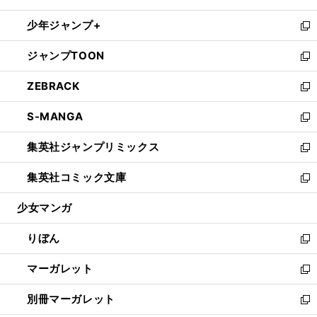
開
ウ
ン
ウ
し
少年ジャンプ+
く
で
ド
ィ
い
新
開
ウ
ン
ウ
し
ジャンプTOON
く
で
ド
ィ
い
新
開
ウ
ン
ウ
し
ZEBRACK
く
で
ド
ィ
い
新
開
ウ
ン
ウ
し
S-MANGA
く
で
ド
ィ
い
新
開
ウ
ン
ウ
し
集英社ジャンプリミックス
く
で
ド
ィ
い
新
開
ウ
ン
ウ
し
集英社コミック文庫
く
で
ド
ィ
い
新
開
ウ
ン
ウ
し
少女マンガ
く
で
ド
ィ
い
開
ウ
ン
ウ
りぼん
く
で
ド
ィ
新
開
ウ
ン
し
マーガレット
く
で
ド
い
新
開
ウ
ウ
し
別冊マーガレット
く
で
ィ
い
新
開
ン
ウ