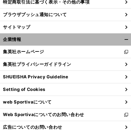
特定商取引法に基づく表示・その他の事項
ブラウザプッシュ通知について
サイトマップ
企業情報
開
く/
集英社ホームページ
新
閉
し
じ
集英社プライバシーガイドライン
い
る
ウ
SHUEISHA Privacy Guideline
ィ
ン
Setting of Cookies
ド
ウ
web Sportivaについて
で
開
Web Sportivaについてのお問い合わせ
く
新
し
広告についてのお問い合わせ
い