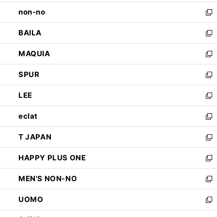
開
ウ
し
non-no
く
で
い
新
開
ウ
し
BAILA
く
ィ
い
新
ン
ウ
し
MAQUIA
ド
ィ
い
新
ウ
ン
ウ
し
SPUR
で
ド
ィ
い
新
開
ウ
ン
ウ
し
LEE
く
で
ド
ィ
い
新
開
ウ
ン
ウ
し
eclat
く
で
ド
ィ
い
新
開
ウ
ン
ウ
し
T JAPAN
く
で
ド
ィ
い
新
開
ウ
ン
ウ
し
HAPPY PLUS ONE
く
で
ド
ィ
い
新
開
ウ
ン
ウ
し
MEN'S NON-NO
く
で
ド
ィ
い
新
開
ウ
ン
ウ
し
UOMO
く
で
ド
ィ
い
新
開
ウ
ン
ウ
し