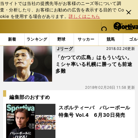
当サイトでは当社の提携先等がお客様のニーズ等について調
査・分析したり、お客様にお勧めの広告を表⽰する⽬的で Co
閉じ
okie を使⽤する場合があります。
詳しくはこちら
る
マイペ
web Sportiva (webスポルティーバ)
検索
メニュ
we
ー
「#ティーラシン」の最新ニュース・ 情報
b
ジ
新着
ランキング
野球
サッカー
競馬
ゴル
ス
Jリーグ
2018.02.26更新
ポ
ル
「かつての広島」はもういない。
テ
ミシャ率いる札幌に勝っても前途
ィ
多難
ー
バ
2018年02月26日 11:58 更新
編集部のおすすめ
スポルティーバ バレーボール
特集号 Vol.4 6月30日発売