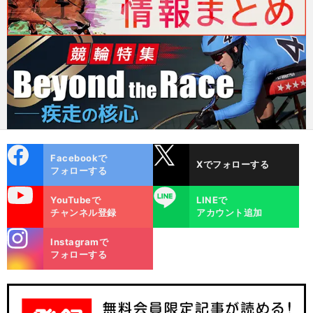
cebo
X
Facebookで
Xでフォローする
ok
フォローする
uTube
LINE
YouTubeで
LINEで
チャンネル登録
アカウント追加
stagra
Instagramで
m
フォローする