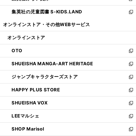
新
開
ウ
ン
し
集英社の児童図書 S-KIDS.LAND
く
で
ド
い
新
開
ウ
ウ
し
オンラインストア・
その他WEBサービス
く
で
ィ
い
開
ン
ウ
オンラインストア
く
ド
ィ
ウ
ン
OTO
で
ド
新
開
ウ
し
SHUEISHA MANGA-ART HERITAGE
く
で
い
新
開
ウ
し
ジャンプキャラクターズストア
く
ィ
い
新
ン
ウ
し
HAPPY PLUS STORE
ド
ィ
い
新
ウ
ン
ウ
し
SHUEISHA VOX
で
ド
ィ
い
新
開
ウ
ン
ウ
し
LEEマルシェ
く
で
ド
ィ
い
新
開
ウ
ン
ウ
し
SHOP Marisol
く
で
ド
ィ
い
新
開
ウ