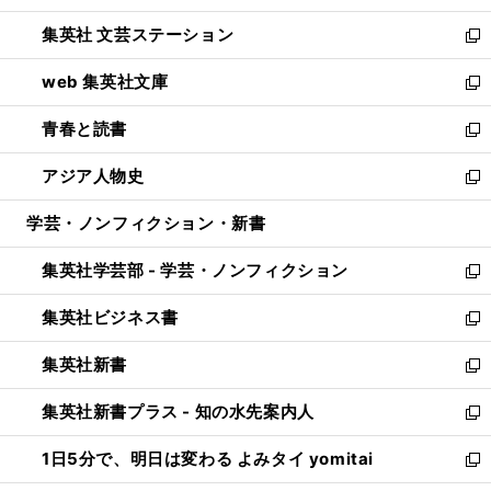
開
ウ
し
集英社 文芸ステーション
く
ィ
い
新
ン
ウ
し
web 集英社文庫
ド
ィ
い
新
ウ
ン
ウ
し
青春と読書
で
ド
ィ
い
新
開
ウ
ン
ウ
し
アジア人物史
く
で
ド
ィ
い
新
開
ウ
ン
ウ
し
学芸・ノンフィクション・新書
く
で
ド
ィ
い
開
ウ
ン
ウ
集英社学芸部 - 学芸・ノンフィクション
く
で
ド
ィ
新
開
ウ
ン
し
集英社ビジネス書
く
で
ド
い
新
開
ウ
ウ
し
集英社新書
く
で
ィ
い
新
開
ン
ウ
し
集英社新書プラス - 知の水先案内人
く
ド
ィ
い
新
ウ
ン
ウ
し
1日5分で、明日は変わる よみタイ yomitai
で
ド
ィ
い
新
開
ウ
ン
ウ
し