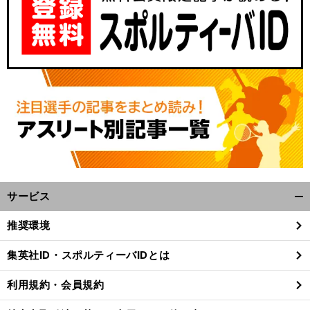
サービス
開
く/
推奨環境
閉
じ
集英社ID・スポルティーバIDとは
る
利用規約・会員規約