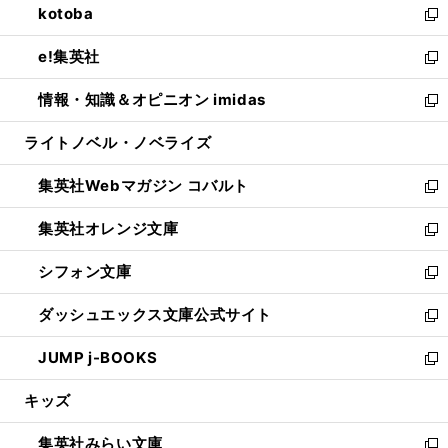
kotoba
く
で
ド
ィ
い
新
開
ウ
ン
ウ
し
e!集英社
く
で
ド
ィ
い
新
開
ウ
ン
ウ
し
情報・知識＆オピニオン imidas
く
で
ド
ィ
い
新
開
ウ
ン
ウ
し
ライトノベル・ノベライズ
く
で
ド
ィ
い
開
ウ
ン
ウ
集英社Webマガジン コバルト
く
で
ド
ィ
新
開
ウ
ン
し
集英社オレンジ文庫
く
で
ド
い
新
開
ウ
ウ
し
シフォン文庫
く
で
ィ
い
新
開
ン
ウ
し
ダッシュエックス文庫公式サイト
く
ド
ィ
い
新
ウ
ン
ウ
し
JUMP j-BOOKS
で
ド
ィ
い
新
開
ウ
ン
ウ
し
キッズ
く
で
ド
ィ
い
開
ウ
ン
ウ
集英社みらい文庫
く
で
ド
ィ