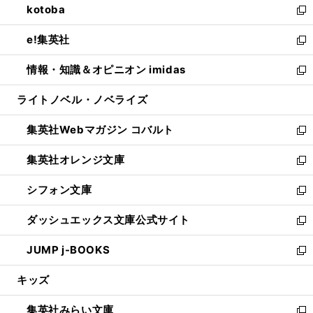
kotoba
く
で
ド
ィ
い
新
開
ウ
ン
ウ
し
e!集英社
く
で
ド
ィ
い
新
開
ウ
ン
ウ
し
情報・知識＆オピニオン imidas
く
で
ド
ィ
い
新
開
ウ
ン
ウ
し
ライトノベル・ノベライズ
く
で
ド
ィ
い
開
ウ
ン
ウ
集英社Webマガジン コバルト
く
で
ド
ィ
新
開
ウ
ン
し
集英社オレンジ文庫
く
で
ド
い
新
開
ウ
ウ
し
シフォン文庫
く
で
ィ
い
新
開
ン
ウ
し
ダッシュエックス文庫公式サイト
く
ド
ィ
い
新
ウ
ン
ウ
し
JUMP j-BOOKS
で
ド
ィ
い
新
開
ウ
ン
ウ
し
キッズ
く
で
ド
ィ
い
開
ウ
ン
ウ
集英社みらい文庫
く
で
ド
ィ