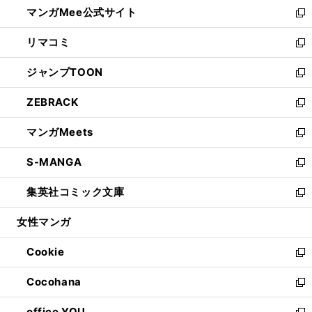
し
マンガMee公式サイト
く
ド
ィ
い
新
ウ
ン
ウ
し
リマコミ
で
ド
ィ
い
新
開
ウ
ン
ウ
し
ジャンプTOON
く
で
ド
ィ
い
新
開
ウ
ン
ウ
し
ZEBRACK
く
で
ド
ィ
い
新
開
ウ
ン
ウ
し
マンガMeets
く
で
ド
ィ
い
新
開
ウ
ン
ウ
し
S-MANGA
く
で
ド
ィ
い
新
開
ウ
ン
ウ
し
集英社コミック文庫
く
で
ド
ィ
い
新
開
ウ
ン
ウ
し
女性マンガ
く
で
ド
ィ
い
開
ウ
ン
ウ
Cookie
く
で
ド
ィ
新
開
ウ
ン
し
Cocohana
く
で
ド
い
新
開
ウ
ウ
し
office YOU
く