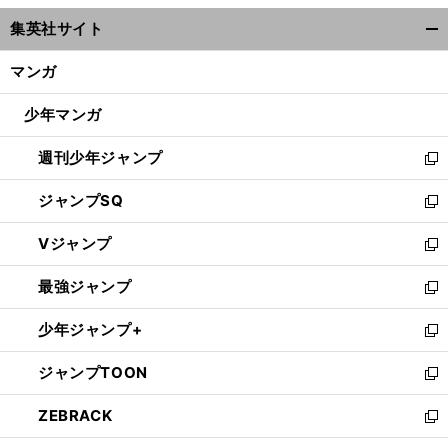
ウ
集英社サイト
ィ
開
ン
く/
マンガ
ド
閉
ウ
じ
少年マンガ
で
る
開
週刊少年ジャンプ
く
新
し
ジャンプSQ
い
新
ウ
し
Vジャンプ
ィ
い
新
ン
ウ
し
最強ジャンプ
ド
ィ
い
新
ウ
ン
ウ
し
少年ジャンプ+
で
ド
ィ
い
新
開
ウ
ン
ウ
し
ジャンプTOON
く
で
ド
ィ
い
新
開
ウ
ン
ウ
し
ZEBRACK
く
で
ド
ィ
い
新
開
ウ
ン
ウ
し