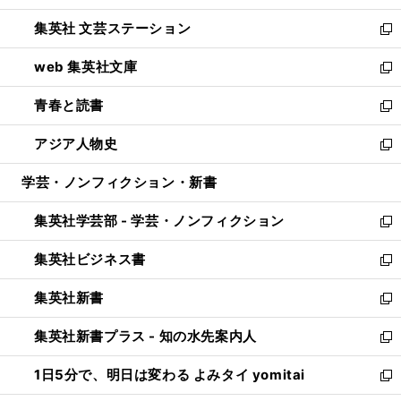
開
ウ
し
集英社 文芸ステーション
く
ィ
い
新
ン
ウ
し
web 集英社文庫
ド
ィ
い
新
ウ
ン
ウ
し
青春と読書
で
ド
ィ
い
新
開
ウ
ン
ウ
し
アジア人物史
く
で
ド
ィ
い
新
開
ウ
ン
ウ
し
学芸・ノンフィクション・新書
く
で
ド
ィ
い
開
ウ
ン
ウ
集英社学芸部 - 学芸・ノンフィクション
く
で
ド
ィ
新
開
ウ
ン
し
集英社ビジネス書
く
で
ド
い
新
開
ウ
ウ
し
集英社新書
く
で
ィ
い
新
開
ン
ウ
し
集英社新書プラス - 知の水先案内人
く
ド
ィ
い
新
ウ
ン
ウ
し
1日5分で、明日は変わる よみタイ yomitai
で
ド
ィ
い
新
開
ウ
ン
ウ
し