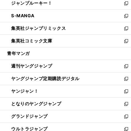
ジャンプルーキー！
く
で
ド
ィ
い
新
開
ウ
ン
ウ
し
S-MANGA
く
で
ド
ィ
い
新
開
ウ
ン
ウ
し
集英社ジャンプリミックス
く
で
ド
ィ
い
新
開
ウ
ン
ウ
し
集英社コミック文庫
く
で
ド
ィ
い
新
開
ウ
ン
ウ
し
青年マンガ
く
で
ド
ィ
い
開
ウ
ン
ウ
週刊ヤングジャンプ
く
で
ド
ィ
新
開
ウ
ン
し
ヤングジャンプ定期購読デジタル
く
で
ド
い
新
開
ウ
ウ
し
ヤンジャン！
く
で
ィ
い
新
開
ン
ウ
し
となりのヤングジャンプ
く
ド
ィ
い
新
ウ
ン
ウ
し
グランドジャンプ
で
ド
ィ
い
新
開
ウ
ン
ウ
し
ウルトラジャンプ
く
で
ド
ィ
い
新