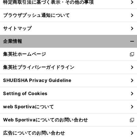
特定商取引法に基づく表示・その他の事項
ブラウザプッシュ通知について
サイトマップ
企業情報
開
く/
集英社ホームページ
新
閉
し
じ
集英社プライバシーガイドライン
い
る
ウ
SHUEISHA Privacy Guideline
ィ
ン
Setting of Cookies
ド
ウ
web Sportivaについて
で
開
Web Sportivaについてのお問い合わせ
く
新
し
広告についてのお問い合わせ
い