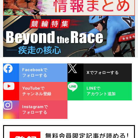
cebo
X
Facebookで
Xでフォローする
ok
フォローする
uTube
LINE
YouTubeで
LINEで
チャンネル登録
アカウント追加
stagra
Instagramで
m
フォローする