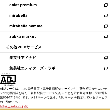
ン
ウ
し
eclat premium
く
で
ド
ィ
い
新
開
ウ
ン
ウ
し
mirabella
く
で
ド
ィ
い
新
開
ウ
ン
ウ
し
mirabella homme
く
で
ド
ィ
い
新
開
ウ
ン
ウ
し
zakka market
く
で
ド
ィ
い
新
開
ウ
ン
ウ
し
その他WEBサービス
く
で
ド
ィ
い
開
ウ
ン
ウ
集英社アドナビ
く
で
ド
ィ
新
開
ウ
ン
し
集英社エディターズ・ラボ
く
で
ド
い
新
開
ウ
ウ
し
く
で
ィ
い
開
ン
ウ
ABJマークは、この電子書店・電子書籍配信サービスが、著作権者からコンテ
く
ド
ィ
ンツ使用許諾を得た正規版配信サービスであることを示す登録商標（登録番号
ウ
ン
第6091713号）です。ABJマークの詳細、ABJマークを掲示しているサービス
で
ド
の一覧はこちら。
開
ウ
https://aebs.or.jp/
新