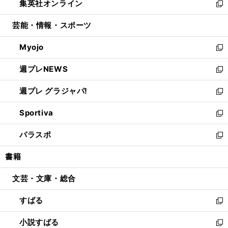
集英社オンライン
く
で
ド
ィ
い
新
開
ウ
ン
ウ
し
芸能・情報・スポーツ
く
で
ド
ィ
い
開
ウ
ン
ウ
Myojo
く
で
ド
ィ
新
開
ウ
ン
し
週プレNEWS
く
で
ド
い
新
開
ウ
ウ
し
週プレ グラジャパ!
く
で
ィ
い
新
開
ン
ウ
し
Sportiva
く
ド
ィ
い
新
ウ
ン
ウ
し
パラスポ
で
ド
ィ
い
新
開
ウ
ン
ウ
し
書籍
く
で
ド
ィ
い
開
ウ
ン
ウ
文芸・文庫・総合
く
で
ド
ィ
開
ウ
ン
すばる
く
で
ド
新
開
ウ
し
小説すばる
く
で
い
新