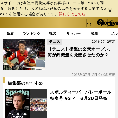
当サイトでは当社の提携先等がお客様のニーズ等について調
査・分析したり、お客様にお勧めの広告を表⽰する⽬的で Co
閉じ
okie を使⽤する場合があります。
詳しくはこちら
る
マイペ
web Sportiva (webスポルティーバ)
検索
メニュ
we
ー
「#ツアー２勝目」の最新ニュース・ 情報
b
ジ
新着
ランキング
野球
サッカー
競馬
ゴル
ス
テニス
2016.07.12更新
ポ
ル
【テニス】衝撃の楽天オープン。
テ
何が錦織圭を覚醒させたのか？
ィ
ー
バ
2016年07月12日 04:35 更新
編集部のおすすめ
スポルティーバ バレーボール
特集号 Vol.4 6月30日発売