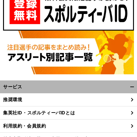
サービス
開
く/
推奨環境
閉
じ
集英社ID・スポルティーバIDとは
る
利用規約・会員規約