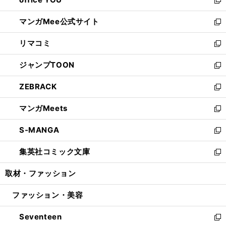
で
ィ
い
新
開
ン
ウ
し
マンガMee公式サイト
く
ド
ィ
い
新
ウ
ン
ウ
し
リマコミ
で
ド
ィ
い
新
開
ウ
ン
ウ
し
ジャンプTOON
く
で
ド
ィ
い
新
開
ウ
ン
ウ
し
ZEBRACK
く
で
ド
ィ
い
新
開
ウ
ン
ウ
し
マンガMeets
く
で
ド
ィ
い
新
開
ウ
ン
ウ
し
S-MANGA
く
で
ド
ィ
い
新
開
ウ
ン
ウ
し
集英社コミック文庫
く
で
ド
ィ
い
新
開
ウ
ン
ウ
し
取材・ファッション
く
で
ド
ィ
い
開
ウ
ン
ウ
ファッション・美容
く
で
ド
ィ
開
ウ
ン
Seventeen
く
で
ド
新