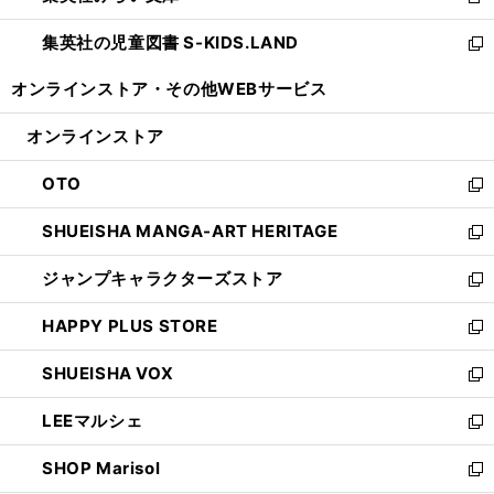
新
開
ウ
ン
し
集英社の児童図書 S-KIDS.LAND
く
で
ド
い
新
開
ウ
ウ
し
オンラインストア・
その他WEBサービス
く
で
ィ
い
開
ン
ウ
オンラインストア
く
ド
ィ
ウ
ン
OTO
で
ド
新
開
ウ
し
SHUEISHA MANGA-ART HERITAGE
く
で
い
新
開
ウ
し
ジャンプキャラクターズストア
く
ィ
い
新
ン
ウ
し
HAPPY PLUS STORE
ド
ィ
い
新
ウ
ン
ウ
し
SHUEISHA VOX
で
ド
ィ
い
新
開
ウ
ン
ウ
し
LEEマルシェ
く
で
ド
ィ
い
新
開
ウ
ン
ウ
し
SHOP Marisol
く
で
ド
ィ
い
新
開
ウ