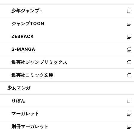
開
ウ
ン
ウ
し
少年ジャンプ+
く
で
ド
ィ
い
新
開
ウ
ン
ウ
し
ジャンプTOON
く
で
ド
ィ
い
新
開
ウ
ン
ウ
し
ZEBRACK
く
で
ド
ィ
い
新
開
ウ
ン
ウ
し
S-MANGA
く
で
ド
ィ
い
新
開
ウ
ン
ウ
し
集英社ジャンプリミックス
く
で
ド
ィ
い
新
開
ウ
ン
ウ
し
集英社コミック文庫
く
で
ド
ィ
い
新
開
ウ
ン
ウ
し
少女マンガ
く
で
ド
ィ
い
開
ウ
ン
ウ
りぼん
く
で
ド
ィ
新
開
ウ
ン
し
マーガレット
く
で
ド
い
新
開
ウ
ウ
し
別冊マーガレット
く
で
ィ
い
新
開
ン
ウ