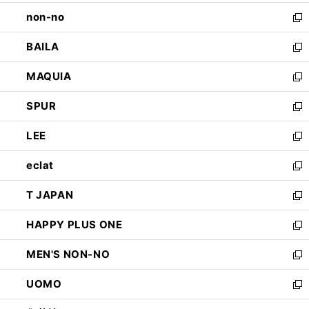
開
ウ
し
non-no
く
で
い
新
開
ウ
し
BAILA
く
ィ
い
新
ン
ウ
し
MAQUIA
ド
ィ
い
新
ウ
ン
ウ
し
SPUR
で
ド
ィ
い
新
開
ウ
ン
ウ
し
LEE
く
で
ド
ィ
い
新
開
ウ
ン
ウ
し
eclat
く
で
ド
ィ
い
新
開
ウ
ン
ウ
し
T JAPAN
く
で
ド
ィ
い
新
開
ウ
ン
ウ
し
HAPPY PLUS ONE
く
で
ド
ィ
い
新
開
ウ
ン
ウ
し
MEN'S NON-NO
く
で
ド
ィ
い
新
開
ウ
ン
ウ
し
UOMO
く
で
ド
ィ
い
新
開
ウ
ン
ウ
し