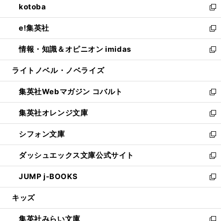
kotoba
く
で
ド
ィ
い
新
開
ウ
ン
ウ
し
e!集英社
く
で
ド
ィ
い
新
開
ウ
ン
ウ
し
情報・知識＆オピニオン imidas
く
で
ド
ィ
い
新
開
ウ
ン
ウ
し
ライトノベル・ノベライズ
く
で
ド
ィ
い
開
ウ
ン
ウ
集英社Webマガジン コバルト
く
で
ド
ィ
新
開
ウ
ン
し
集英社オレンジ文庫
く
で
ド
い
新
開
ウ
ウ
し
シフォン文庫
く
で
ィ
い
新
開
ン
ウ
し
ダッシュエックス文庫公式サイト
く
ド
ィ
い
新
ウ
ン
ウ
し
JUMP j-BOOKS
で
ド
ィ
い
新
開
ウ
ン
ウ
し
キッズ
く
で
ド
ィ
い
開
ウ
ン
ウ
集英社みらい文庫
く
で
ド
ィ