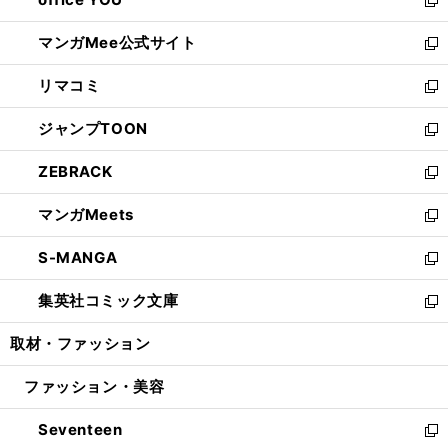
で
ィ
い
新
開
ン
ウ
し
マンガMee公式サイト
く
ド
ィ
い
新
ウ
ン
ウ
し
リマコミ
で
ド
ィ
い
新
開
ウ
ン
ウ
し
ジャンプTOON
く
で
ド
ィ
い
新
開
ウ
ン
ウ
し
ZEBRACK
く
で
ド
ィ
い
新
開
ウ
ン
ウ
し
マンガMeets
く
で
ド
ィ
い
新
開
ウ
ン
ウ
し
S-MANGA
く
で
ド
ィ
い
新
開
ウ
ン
ウ
し
集英社コミック文庫
く
で
ド
ィ
い
新
開
ウ
ン
ウ
し
取材・ファッション
く
で
ド
ィ
い
開
ウ
ン
ウ
ファッション・美容
く
で
ド
ィ
開
ウ
ン
Seventeen
く
で
ド
新