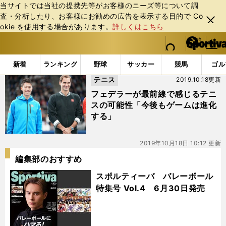
当サイトでは当社の提携先等がお客様のニーズ等について調
査・分析したり、お客様にお勧めの広告を表⽰する⽬的で Co
閉じ
okie を使⽤する場合があります。
詳しくはこちら
る
マイペ
web Sportiva (webスポルティーバ)
検索
メニュ
we
ー
「#チャリティーマッチ」の最新ニュース・ 情報
b
ジ
新着
ランキング
野球
サッカー
競馬
ゴル
ス
テニス
2019.10.18更新
ポ
ル
フェデラーが最前線で感じるテニ
テ
スの可能性「今後もゲームは進化
ィ
する」
ー
バ
2019年10月18日 10:12 更新
編集部のおすすめ
スポルティーバ バレーボール
特集号 Vol.4 6月30日発売