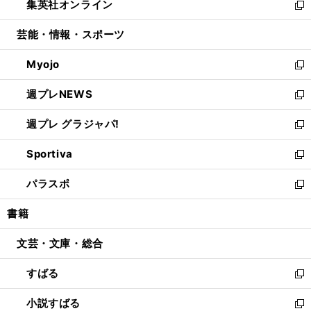
集英社オンライン
く
で
ド
ィ
い
新
開
ウ
ン
ウ
し
芸能・情報・スポーツ
く
で
ド
ィ
い
開
ウ
ン
ウ
Myojo
く
で
ド
ィ
新
開
ウ
ン
し
週プレNEWS
く
で
ド
い
新
開
ウ
ウ
し
週プレ グラジャパ!
く
で
ィ
い
新
開
ン
ウ
し
Sportiva
く
ド
ィ
い
新
ウ
ン
ウ
し
パラスポ
で
ド
ィ
い
新
開
ウ
ン
ウ
し
書籍
く
で
ド
ィ
い
開
ウ
ン
ウ
文芸・文庫・総合
く
で
ド
ィ
開
ウ
ン
すばる
く
で
ド
新
開
ウ
し
小説すばる
く
で
い
新