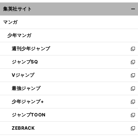
ウ
集英社サイト
ィ
開
ン
く/
マンガ
ド
閉
ウ
じ
少年マンガ
で
る
開
週刊少年ジャンプ
く
新
し
ジャンプSQ
い
新
ウ
し
Vジャンプ
ィ
い
新
ン
ウ
し
最強ジャンプ
ド
ィ
い
新
ウ
ン
ウ
し
少年ジャンプ+
で
ド
ィ
い
新
開
ウ
ン
ウ
し
ジャンプTOON
く
で
ド
ィ
い
新
開
ウ
ン
ウ
し
ZEBRACK
く
で
ド
ィ
い
新
開
ウ
ン
ウ
し