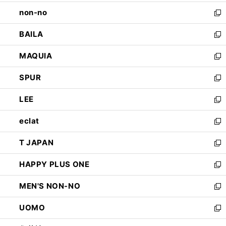
開
ウ
し
non-no
く
で
い
新
開
ウ
し
BAILA
く
ィ
い
新
ン
ウ
し
MAQUIA
ド
ィ
い
新
ウ
ン
ウ
し
SPUR
で
ド
ィ
い
新
開
ウ
ン
ウ
し
LEE
く
で
ド
ィ
い
新
開
ウ
ン
ウ
し
eclat
く
で
ド
ィ
い
新
開
ウ
ン
ウ
し
T JAPAN
く
で
ド
ィ
い
新
開
ウ
ン
ウ
し
HAPPY PLUS ONE
く
で
ド
ィ
い
新
開
ウ
ン
ウ
し
MEN'S NON-NO
く
で
ド
ィ
い
新
開
ウ
ン
ウ
し
UOMO
く
で
ド
ィ
い
新
開
ウ
ン
ウ
し