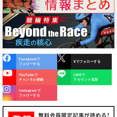
cebo
X
Facebookで
Xでフォローする
ok
フォローする
uTube
LINE
YouTubeで
LINEで
チャンネル登録
アカウント追加
stagra
Instagramで
m
フォローする