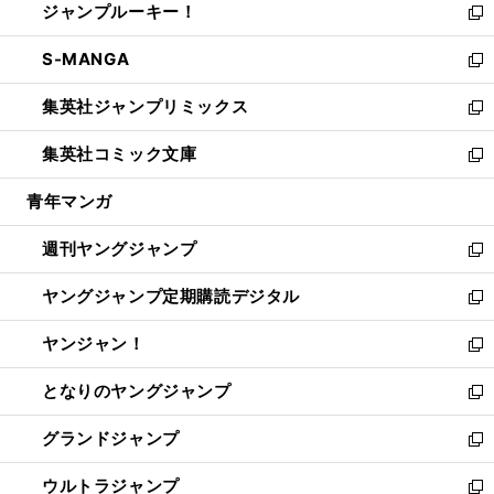
ジャンプルーキー！
く
で
ド
ィ
い
新
開
ウ
ン
ウ
し
S-MANGA
く
で
ド
ィ
い
新
開
ウ
ン
ウ
し
集英社ジャンプリミックス
く
で
ド
ィ
い
新
開
ウ
ン
ウ
し
集英社コミック文庫
く
で
ド
ィ
い
新
開
ウ
ン
ウ
し
青年マンガ
く
で
ド
ィ
い
開
ウ
ン
ウ
週刊ヤングジャンプ
く
で
ド
ィ
新
開
ウ
ン
し
ヤングジャンプ定期購読デジタル
く
で
ド
い
新
開
ウ
ウ
し
ヤンジャン！
く
で
ィ
い
新
開
ン
ウ
し
となりのヤングジャンプ
く
ド
ィ
い
新
ウ
ン
ウ
し
グランドジャンプ
で
ド
ィ
い
新
開
ウ
ン
ウ
し
ウルトラジャンプ
く
で
ド
ィ
い
新