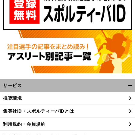
サービス
開
く/
推奨環境
閉
じ
集英社ID・スポルティーバIDとは
る
利用規約・会員規約