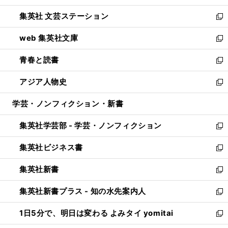
開
ウ
し
集英社 文芸ステーション
く
ィ
い
新
ン
ウ
し
web 集英社文庫
ド
ィ
い
新
ウ
ン
ウ
し
青春と読書
で
ド
ィ
い
新
開
ウ
ン
ウ
し
アジア人物史
く
で
ド
ィ
い
新
開
ウ
ン
ウ
し
学芸・ノンフィクション・新書
く
で
ド
ィ
い
開
ウ
ン
ウ
集英社学芸部 - 学芸・ノンフィクション
く
で
ド
ィ
新
開
ウ
ン
し
集英社ビジネス書
く
で
ド
い
新
開
ウ
ウ
し
集英社新書
く
で
ィ
い
新
開
ン
ウ
し
集英社新書プラス - 知の水先案内人
く
ド
ィ
い
新
ウ
ン
ウ
し
1日5分で、明日は変わる よみタイ yomitai
で
ド
ィ
い
新
開
ウ
ン
ウ
し