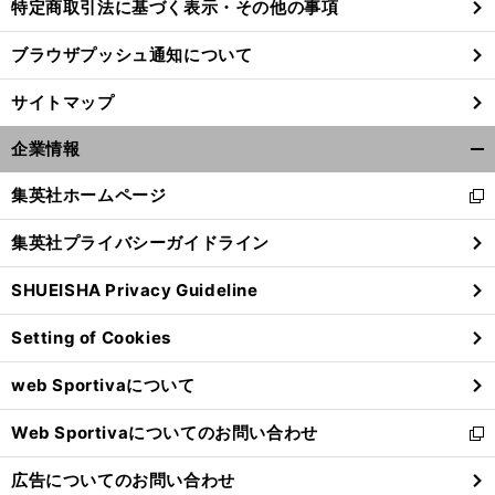
特定商取引法に基づく表示・その他の事項
ブラウザプッシュ通知について
サイトマップ
企業情報
開
く/
集英社ホームページ
新
閉
し
じ
集英社プライバシーガイドライン
い
る
ウ
SHUEISHA Privacy Guideline
ィ
ン
Setting of Cookies
ド
ウ
web Sportivaについて
で
開
Web Sportivaについてのお問い合わせ
く
新
し
広告についてのお問い合わせ
い