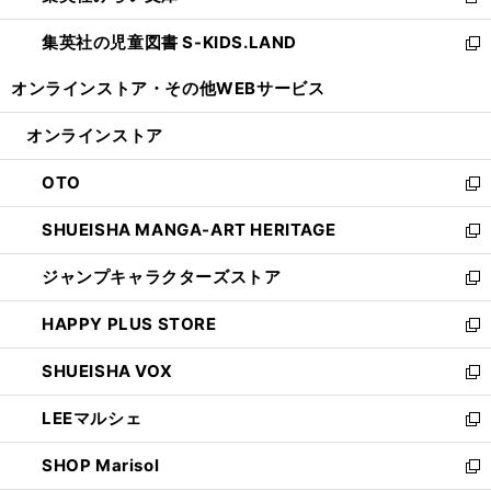
新
開
ウ
ン
し
集英社の児童図書 S-KIDS.LAND
く
で
ド
い
新
開
ウ
ウ
し
オンラインストア・
その他WEBサービス
く
で
ィ
い
開
ン
ウ
オンラインストア
く
ド
ィ
ウ
ン
OTO
で
ド
新
開
ウ
し
SHUEISHA MANGA-ART HERITAGE
く
で
い
新
開
ウ
し
ジャンプキャラクターズストア
く
ィ
い
新
ン
ウ
し
HAPPY PLUS STORE
ド
ィ
い
新
ウ
ン
ウ
し
SHUEISHA VOX
で
ド
ィ
い
新
開
ウ
ン
ウ
し
LEEマルシェ
く
で
ド
ィ
い
新
開
ウ
ン
ウ
し
SHOP Marisol
く
で
ド
ィ
い
新
開
ウ