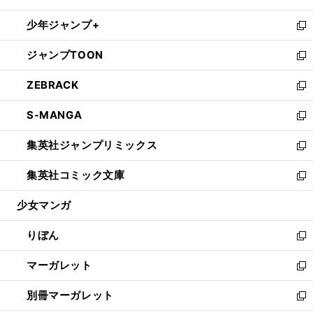
開
ウ
ン
ウ
し
少年ジャンプ+
く
で
ド
ィ
い
新
開
ウ
ン
ウ
し
ジャンプTOON
く
で
ド
ィ
い
新
開
ウ
ン
ウ
し
ZEBRACK
く
で
ド
ィ
い
新
開
ウ
ン
ウ
し
S-MANGA
く
で
ド
ィ
い
新
開
ウ
ン
ウ
し
集英社ジャンプリミックス
く
で
ド
ィ
い
新
開
ウ
ン
ウ
し
集英社コミック文庫
く
で
ド
ィ
い
新
開
ウ
ン
ウ
し
少女マンガ
く
で
ド
ィ
い
開
ウ
ン
ウ
りぼん
く
で
ド
ィ
新
開
ウ
ン
し
マーガレット
く
で
ド
い
新
開
ウ
ウ
し
別冊マーガレット
く
で
ィ
い
新
開
ン
ウ