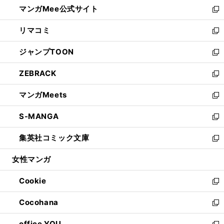
し
マンガMee公式サイト
く
ド
ィ
い
新
ウ
ン
ウ
し
リマコミ
で
ド
ィ
い
新
開
ウ
ン
ウ
し
ジャンプTOON
く
で
ド
ィ
い
新
開
ウ
ン
ウ
し
ZEBRACK
く
で
ド
ィ
い
新
開
ウ
ン
ウ
し
マンガMeets
く
で
ド
ィ
い
新
開
ウ
ン
ウ
し
S-MANGA
く
で
ド
ィ
い
新
開
ウ
ン
ウ
し
集英社コミック文庫
く
で
ド
ィ
い
新
開
ウ
ン
ウ
し
女性マンガ
く
で
ド
ィ
い
開
ウ
ン
ウ
Cookie
く
で
ド
ィ
新
開
ウ
ン
し
Cocohana
く
で
ド
い
新
開
ウ
ウ
し
office YOU
く