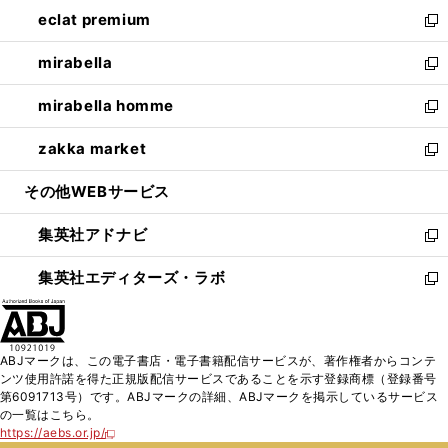
ン
ウ
し
eclat premium
く
で
ド
ィ
い
新
開
ウ
ン
ウ
し
mirabella
く
で
ド
ィ
い
新
開
ウ
ン
ウ
し
mirabella homme
く
で
ド
ィ
い
新
開
ウ
ン
ウ
し
zakka market
く
で
ド
ィ
い
新
開
ウ
ン
ウ
し
その他WEBサービス
く
で
ド
ィ
い
開
ウ
ン
ウ
集英社アドナビ
く
で
ド
ィ
新
開
ウ
ン
し
集英社エディターズ・ラボ
く
で
ド
い
新
開
ウ
ウ
し
く
で
ィ
い
開
ン
ウ
ABJマークは、この電子書店・電子書籍配信サービスが、著作権者からコンテ
く
ド
ィ
ンツ使用許諾を得た正規版配信サービスであることを示す登録商標（登録番号
ウ
ン
第6091713号）です。ABJマークの詳細、ABJマークを掲示しているサービス
で
ド
の一覧はこちら。
開
ウ
https://aebs.or.jp/
新