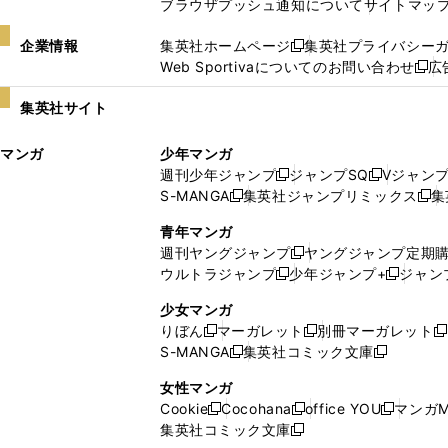
ブラウザプッシュ通知について
サイトマッ
企業情報
集英社ホームページ
集英社プライバシー
新
Web Sportivaについてのお問い合わせ
広
し
新
い
し
集英社サイト
ウ
い
ィ
ウ
マンガ
少年マンガ
ン
ィ
週刊少年ジャンプ
ジャンプSQ
Vジャン
ド
ン
新
新
S-MANGA
集英社ジャンプリミックス
集
ウ
ド
新
し
し
新
で
ウ
し
い
い
し
青年マンガ
開
で
い
ウ
ウ
い
週刊ヤングジャンプ
ヤングジャンプ定期
新
く
開
ウ
ィ
ィ
ウ
ウルトラジャンプ
少年ジャンプ+
ジャン
新
し
新
く
ィ
ン
ン
ィ
し
い
し
ン
ド
ド
ン
少女マンガ
い
ウ
い
ド
ウ
ウ
ド
りぼん
マーガレット
別冊マーガレット
新
新
新
ウ
ィ
ウ
ウ
で
で
ウ
S-MANGA
集英社コミック文庫
し
新
し
新
ィ
ン
ィ
で
開
開
で
い
し
い
し
ン
ド
ン
女性マンガ
開
く
く
開
ウ
い
ウ
い
ド
ウ
ド
Cookie
Cocohana
office YOU
マンガM
く
く
新
新
新
ィ
ウ
ィ
ウ
ウ
で
ウ
集英社コミック文庫
し
新
し
し
ン
ィ
ン
ィ
で
開
で