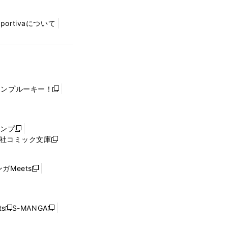
Sportivaについて
ャンプルーキー！
新
し
い
ウ
ャンプ
新
ィ
社コミック文庫
し
新
ン
い
し
ド
ウ
い
ウ
ガMeets
新
ィ
ウ
で
し
ン
ィ
開
い
ド
ン
く
ウ
ウ
ド
s
S-MANGA
新
新
ィ
で
ウ
し
し
ン
開
で