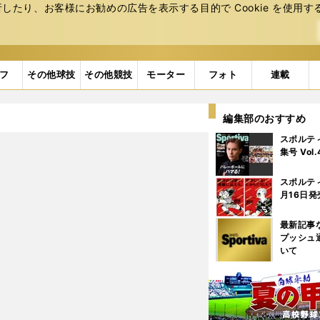
たり、お客様にお勧めの広告を表⽰する⽬的で Cookie を使⽤す
フ
その他球技
その他競技
モーター
フォト
連載
編集部のおすすめ
スポルテ
集号 Vol
スポルテ
月16日発
最新記事
プッシュ
いて