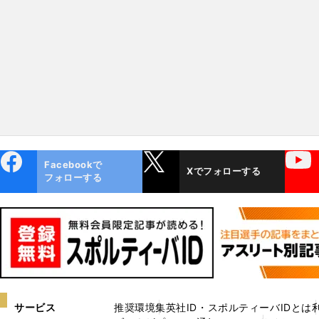
ebo
X
YouTube
Facebookで
Xでフォローする
ok
フォローする
サービス
推奨環境
集英社ID・スポルティーバIDとは