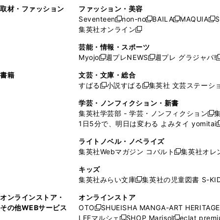
い
し
い
い
ド
ン
ド
ン
取材・ファッション
ファッション・美容
開
く
開
ウ
い
ウ
ウ
ウ
ド
ウ
ド
Seventeen
non-no
BAILA
MAQUIA
S
く
く
新
新
新
新
ィ
ウ
ィ
ィ
で
ウ
で
ウ
集英社オンライン
し
新
し
し
し
ン
ィ
ン
ン
開
で
開
で
い
し
い
い
い
ド
ン
ド
ド
芸能・情報・スポーツ
く
開
く
開
ウ
い
ウ
ウ
ウ
ウ
ド
ウ
ウ
Myojo
週プレNEWS
週プレ グラジャパ!
く
く
新
新
新
ィ
ウ
ィ
ィ
ィ
で
ウ
で
で
し
し
ン
ィ
ン
ン
ン
書籍
文芸・文庫・総合
開
で
開
開
い
い
ド
ン
ド
ド
ド
すばる
小説すばる
集英社 文芸ステーシ
く
開
く
く
新
新
ウ
ウ
ウ
ド
ウ
ウ
ウ
く
し
し
ィ
ィ
学芸・ノンフィクション・新書
で
ウ
で
で
で
い
い
ン
ン
集英社学芸部 - 学芸・ノンフィクション
開
で
開
開
開
新
ウ
ウ
ド
ド
1日5分で、明日は変わる よみタイ yomitai
く
開
く
く
く
し
新
ィ
ィ
ウ
ウ
く
い
ン
ン
ライトノベル・ノベライズ
で
で
ウ
ド
ド
集英社Webマガジン コバルト
集英社オレ
開
開
新
ィ
ウ
ウ
く
く
し
ン
キッズ
で
で
い
ド
集英社みらい文庫
集英社の児童図書 S-KID
開
開
新
ウ
ウ
く
く
し
ィ
オンラインストア・
オンラインストア
で
い
ン
その他WEBサービス
OTO
SHUEISHA MANGA-ART HERITAGE
開
新
ウ
ド
LEEマルシェ
SHOP Marisol
eclat prem
く
し
新
新