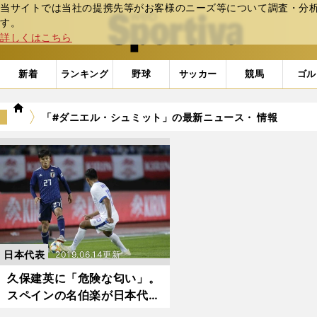
当サイトでは当社の提携先等がお客様のニーズ等について調査・分析し
web Sportiva (webスポルティーバ)
す。
詳しくはこちら
新着
ランキング
野球
サッカー
競馬
ゴル
we
「#ダニエル・シュミット」の最新ニュース・ 情報
b
ス
ポ
ル
テ
ィ
ー
バ
日本代表
2019.06.14更新
久保建英に「危険な匂い」。
スペインの名伯楽が日本代表
を個別評価