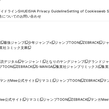
プ
ガイドライン
SHUEISHA Privacy Guideline
Setting of Cookies
web 
告についてのお問い合わせ
プ
最強ジャンプ
少年ジャンプ+
ジャンプTOON
ZEBRACK
ジ
新
新
新
新
新
英社コミック文庫
し
新
し
し
し
し
い
い
し
い
い
い
ウ
ウ
い
ウ
ウ
ウ
購読デジタル
ヤンジャン！
となりのヤングジャンプ
グランドジ
新
新
新
ィ
ィ
ウ
ィ
ィ
ィ
プTOON
ZEBRACK
S-MANGA
集英社ジャンプリミックス
集英
新
し
新
し
新
し
新
ン
ン
ィ
ン
ン
ン
し
い
し
い
し
い
し
ド
ド
ン
ド
ド
ド
い
ウ
い
ウ
い
ウ
い
ウ
ウ
ド
ウ
ウ
ウ
マンガMee公式サイト
リマコミ
ジャンプTOON
ZEBRACK
マン
新
新
新
新
ウ
ィ
ウ
ィ
ウ
ィ
ウ
で
で
ウ
で
で
で
し
し
し
し
し
ィ
ン
ィ
ン
ィ
ン
ィ
開
開
で
開
開
開
い
い
い
い
い
ン
ド
ン
ド
ン
ド
ン
く
く
開
く
く
く
ウ
ウ
ウ
ウ
ウ
ド
ウ
ド
ウ
ド
ウ
ド
ee公式サイト
リマコミ
ジャンプTOON
ZEBRACK
マンガMeet
く
新
新
新
新
ィ
ィ
ィ
ィ
ィ
ウ
で
ウ
で
ウ
で
ウ
し
し
し
し
ン
ン
ン
ン
ン
で
開
で
開
で
開
で