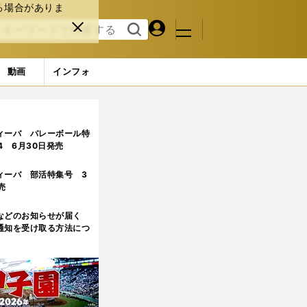
る場合がありま
マイペ
閉じ
検索
メニュ
ー
る
す
ジ
る
動画
インフォ
ィーバ バレーボール特
.4 6月30日発売
ィーバ 部活特集号 3
売
などのお知らせが届く
通知を受け取る方法につ