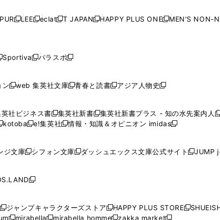
い
い
い
い
ド
ド
ド
ド
ド
開
く
開
く
開
く
開
ウ
ウ
ウ
ウ
ウ
ウ
ウ
ウ
ウ
PUR
LEE
eclat
T JAPAN
HAPPY PLUS ONE
MEN'S NON-
く
く
く
く
新
新
新
新
新
ィ
ィ
ィ
ィ
で
で
で
で
で
し
し
し
し
し
ン
ン
ン
ン
開
開
開
開
開
い
い
い
い
い
ド
ド
ド
ド
く
く
く
く
く
ウ
ウ
ウ
ウ
ウ
ウ
ウ
ウ
ウ
Sportiva
パラスポ
新
新
ィ
ィ
ィ
ィ
ィ
で
で
で
で
し
し
し
ン
ン
ン
ン
ン
開
開
開
開
い
い
い
ド
ド
ド
ド
ド
ョン
web 集英社文庫
青春と読書
アジア人物史
く
く
く
く
新
新
新
新
ウ
ウ
ウ
ウ
ウ
ウ
ウ
ウ
し
し
し
し
ィ
ィ
ィ
で
で
で
で
で
い
い
い
い
ン
ン
ン
集英社ビジネス書
集英社新書
集英社新書プラス - 知の水先案内人
開
開
開
開
開
新
新
新
ウ
ウ
ウ
ウ
ド
ド
ド
kotoba
e!集英社
情報・知識＆オピニオン imidas
く
く
く
く
く
新
し
新
し
新
ィ
ィ
ィ
ィ
ウ
ウ
ウ
し
し
い
し
い
し
ン
ン
ン
ン
で
で
で
い
い
ウ
い
ウ
い
ド
ド
ド
ド
ンジ文庫
シフォン文庫
ダッシュエックス文庫公式サイト
JUMP 
開
開
開
新
新
新
ウ
ウ
ィ
ウ
ィ
ウ
ウ
ウ
ウ
ウ
く
く
く
し
し
し
ィ
ィ
ン
ィ
ン
ィ
で
で
で
で
い
い
い
ン
ン
ド
ン
ド
ン
S.LAND
開
開
開
開
新
ウ
ウ
ウ
ド
ド
ウ
ド
ウ
ド
く
く
く
く
し
ィ
ィ
ィ
ウ
ウ
で
ウ
で
ウ
い
ン
ン
ン
ジャンプキャラクターズストア
HAPPY PLUS STORE
SHUEIS
で
で
開
で
開
で
新
新
新
ウ
ド
ド
ド
ium
mirabella
mirabella homme
zakka market
開
開
く
開
く
開
し
新
新
新
し
新
し