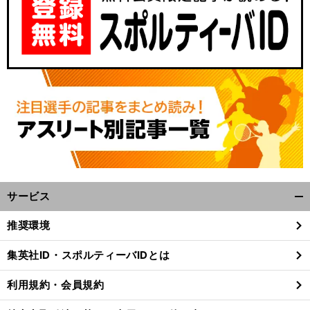
サービス
開
く/
推奨環境
閉
じ
集英社ID・スポルティーバIDとは
る
利用規約・会員規約