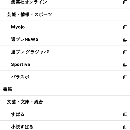
集英社オンライン
く
で
ド
ィ
い
新
開
ウ
ン
ウ
し
芸能・情報・スポーツ
く
で
ド
ィ
い
開
ウ
ン
ウ
Myojo
く
で
ド
ィ
新
開
ウ
ン
し
週プレNEWS
く
で
ド
い
新
開
ウ
ウ
し
週プレ グラジャパ!
く
で
ィ
い
新
開
ン
ウ
し
Sportiva
く
ド
ィ
い
新
ウ
ン
ウ
し
パラスポ
で
ド
ィ
い
新
開
ウ
ン
ウ
し
書籍
く
で
ド
ィ
い
開
ウ
ン
ウ
文芸・文庫・総合
く
で
ド
ィ
開
ウ
ン
すばる
く
で
ド
新
開
ウ
し
小説すばる
く
で
い
新