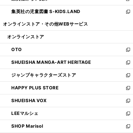
新
開
ウ
ン
し
集英社の児童図書 S-KIDS.LAND
く
で
ド
い
新
開
ウ
ウ
し
オンラインストア・
その他WEBサービス
く
で
ィ
い
開
ン
ウ
オンラインストア
く
ド
ィ
ウ
ン
OTO
で
ド
新
開
ウ
し
SHUEISHA MANGA-ART HERITAGE
く
で
い
新
開
ウ
し
ジャンプキャラクターズストア
く
ィ
い
新
ン
ウ
し
HAPPY PLUS STORE
ド
ィ
い
新
ウ
ン
ウ
し
SHUEISHA VOX
で
ド
ィ
い
新
開
ウ
ン
ウ
し
LEEマルシェ
く
で
ド
ィ
い
新
開
ウ
ン
ウ
し
SHOP Marisol
く
で
ド
ィ
い
新
開
ウ