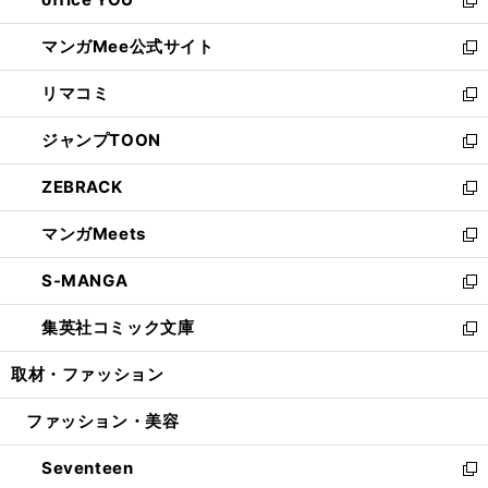
で
ィ
い
新
開
ン
ウ
し
マンガMee公式サイト
く
ド
ィ
い
新
ウ
ン
ウ
し
リマコミ
で
ド
ィ
い
新
開
ウ
ン
ウ
し
ジャンプTOON
く
で
ド
ィ
い
新
開
ウ
ン
ウ
し
ZEBRACK
く
で
ド
ィ
い
新
開
ウ
ン
ウ
し
マンガMeets
く
で
ド
ィ
い
新
開
ウ
ン
ウ
し
S-MANGA
く
で
ド
ィ
い
新
開
ウ
ン
ウ
し
集英社コミック文庫
く
で
ド
ィ
い
新
開
ウ
ン
ウ
し
取材・ファッション
く
で
ド
ィ
い
開
ウ
ン
ウ
ファッション・美容
く
で
ド
ィ
開
ウ
ン
Seventeen
く
で
ド
新