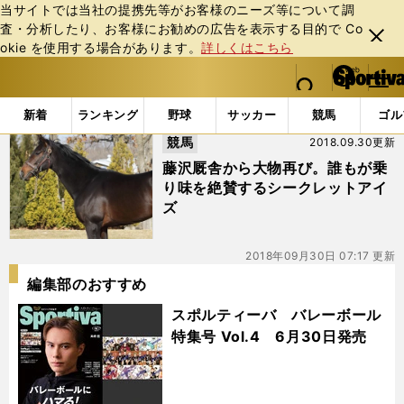
当サイトでは当社の提携先等がお客様のニーズ等について調
査・分析したり、お客様にお勧めの広告を表⽰する⽬的で Co
閉じ
okie を使⽤する場合があります。
詳しくはこちら
る
マイペ
web Sportiva (webスポルティーバ)
検索
メニュ
we
ー
「#シークレットアイズ」の最新ニュース・ 情報
b
ジ
新着
ランキング
野球
サッカー
競馬
ゴル
ス
競馬
2018.09.30更新
ポ
ル
藤沢厩舎から大物再び。誰もが乗
テ
り味を絶賛するシークレットアイ
ィ
ズ
ー
バ
2018年09月30日 07:17 更新
編集部のおすすめ
スポルティーバ バレーボール
特集号 Vol.4 6月30日発売