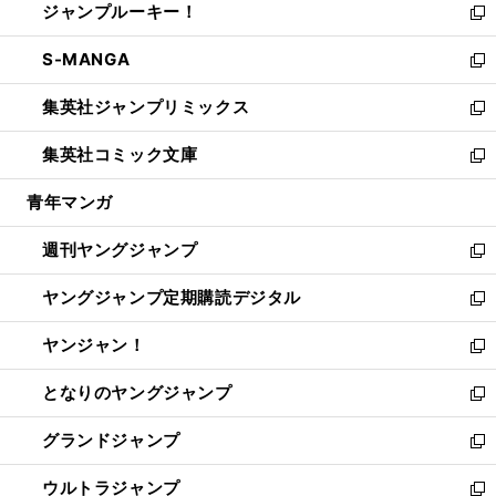
ジャンプルーキー！
く
で
ド
ィ
い
新
開
ウ
ン
ウ
し
S-MANGA
く
で
ド
ィ
い
新
開
ウ
ン
ウ
し
集英社ジャンプリミックス
く
で
ド
ィ
い
新
開
ウ
ン
ウ
し
集英社コミック文庫
く
で
ド
ィ
い
新
開
ウ
ン
ウ
し
青年マンガ
く
で
ド
ィ
い
開
ウ
ン
ウ
週刊ヤングジャンプ
く
で
ド
ィ
新
開
ウ
ン
し
ヤングジャンプ定期購読デジタル
く
で
ド
い
新
開
ウ
ウ
し
ヤンジャン！
く
で
ィ
い
新
開
ン
ウ
し
となりのヤングジャンプ
く
ド
ィ
い
新
ウ
ン
ウ
し
グランドジャンプ
で
ド
ィ
い
新
開
ウ
ン
ウ
し
ウルトラジャンプ
く
で
ド
ィ
い
新