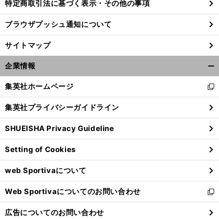
特定商取引法に基づく表示・その他の事項
ブラウザプッシュ通知について
サイトマップ
企業情報
開
く/
集英社ホームページ
新
閉
し
じ
集英社プライバシーガイドライン
い
る
ウ
SHUEISHA Privacy Guideline
ィ
ン
Setting of Cookies
ド
ウ
web Sportivaについて
で
開
Web Sportivaについてのお問い合わせ
く
新
し
広告についてのお問い合わせ
い