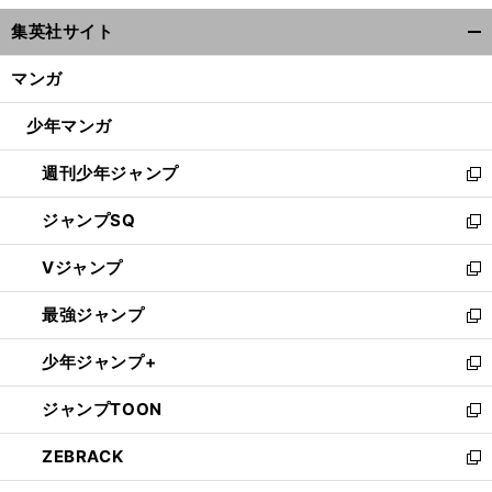
ウ
集英社サイト
ィ
開
ン
く/
マンガ
ド
閉
ウ
じ
少年マンガ
で
る
開
週刊少年ジャンプ
く
新
し
ジャンプSQ
い
新
ウ
し
Vジャンプ
ィ
い
新
ン
ウ
し
最強ジャンプ
ド
ィ
い
新
ウ
ン
ウ
し
少年ジャンプ+
で
ド
ィ
い
新
開
ウ
ン
ウ
し
ジャンプTOON
く
で
ド
ィ
い
新
開
ウ
ン
ウ
し
ZEBRACK
く
で
ド
ィ
い
新
開
ウ
ン
ウ
し