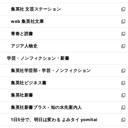
開
ウ
し
集英社 文芸ステーション
く
ィ
い
新
ン
ウ
し
web 集英社文庫
ド
ィ
い
新
ウ
ン
ウ
し
青春と読書
で
ド
ィ
い
新
開
ウ
ン
ウ
し
アジア人物史
く
で
ド
ィ
い
新
開
ウ
ン
ウ
し
学芸・ノンフィクション・新書
く
で
ド
ィ
い
開
ウ
ン
ウ
集英社学芸部 - 学芸・ノンフィクション
く
で
ド
ィ
新
開
ウ
ン
し
集英社ビジネス書
く
で
ド
い
新
開
ウ
ウ
し
集英社新書
く
で
ィ
い
新
開
ン
ウ
し
集英社新書プラス - 知の水先案内人
く
ド
ィ
い
新
ウ
ン
ウ
し
1日5分で、明日は変わる よみタイ yomitai
で
ド
ィ
い
新
開
ウ
ン
ウ
し