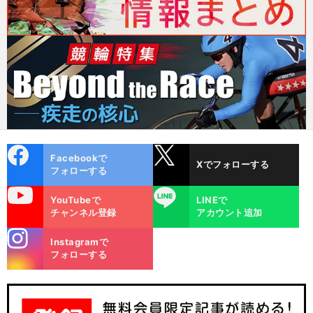
cebo
X
Facebookで
Xでフォローする
ok
フォローする
uTube
LINE
YouTubeで
LINEで
チャンネル登録
アカウント追加
stagra
Instagramで
m
フォローする