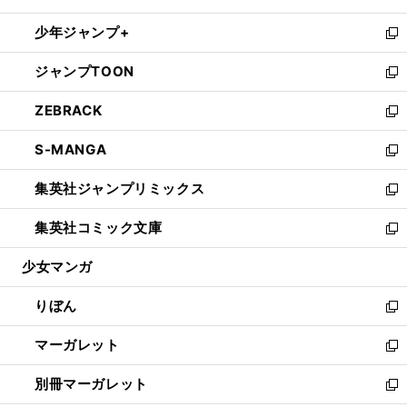
開
ウ
ン
ウ
し
少年ジャンプ+
く
で
ド
ィ
い
新
開
ウ
ン
ウ
し
ジャンプTOON
く
で
ド
ィ
い
新
開
ウ
ン
ウ
し
ZEBRACK
く
で
ド
ィ
い
新
開
ウ
ン
ウ
し
S-MANGA
く
で
ド
ィ
い
新
開
ウ
ン
ウ
し
集英社ジャンプリミックス
く
で
ド
ィ
い
新
開
ウ
ン
ウ
し
集英社コミック文庫
く
で
ド
ィ
い
新
開
ウ
ン
ウ
し
少女マンガ
く
で
ド
ィ
い
開
ウ
ン
ウ
りぼん
く
で
ド
ィ
新
開
ウ
ン
し
マーガレット
く
で
ド
い
新
開
ウ
ウ
し
別冊マーガレット
く
で
ィ
い
新
開
ン
ウ