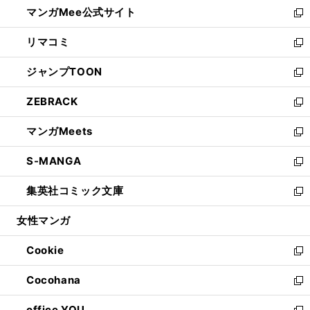
し
マンガMee公式サイト
く
ド
ィ
い
新
ウ
ン
ウ
し
リマコミ
で
ド
ィ
い
新
開
ウ
ン
ウ
し
ジャンプTOON
く
で
ド
ィ
い
新
開
ウ
ン
ウ
し
ZEBRACK
く
で
ド
ィ
い
新
開
ウ
ン
ウ
し
マンガMeets
く
で
ド
ィ
い
新
開
ウ
ン
ウ
し
S-MANGA
く
で
ド
ィ
い
新
開
ウ
ン
ウ
し
集英社コミック文庫
く
で
ド
ィ
い
新
開
ウ
ン
ウ
し
女性マンガ
く
で
ド
ィ
い
開
ウ
ン
ウ
Cookie
く
で
ド
ィ
新
開
ウ
ン
し
Cocohana
く
で
ド
い
新
開
ウ
ウ
し
office YOU
く