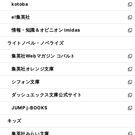
kotoba
く
で
ド
ィ
い
新
開
ウ
ン
ウ
し
e!集英社
く
で
ド
ィ
い
新
開
ウ
ン
ウ
し
情報・知識＆オピニオン imidas
く
で
ド
ィ
い
新
開
ウ
ン
ウ
し
ライトノベル・ノベライズ
く
で
ド
ィ
い
開
ウ
ン
ウ
集英社Webマガジン コバルト
く
で
ド
ィ
新
開
ウ
ン
し
集英社オレンジ文庫
く
で
ド
い
新
開
ウ
ウ
し
シフォン文庫
く
で
ィ
い
新
開
ン
ウ
し
ダッシュエックス文庫公式サイト
く
ド
ィ
い
新
ウ
ン
ウ
し
JUMP j-BOOKS
で
ド
ィ
い
新
開
ウ
ン
ウ
し
キッズ
く
で
ド
ィ
い
開
ウ
ン
ウ
集英社みらい文庫
く
で
ド
ィ