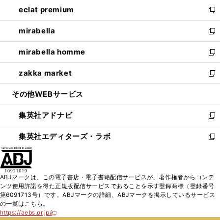
ン
ウ
し
eclat premium
く
で
ド
ィ
い
新
開
ウ
ン
ウ
し
mirabella
く
で
ド
ィ
い
新
開
ウ
ン
ウ
し
mirabella homme
く
で
ド
ィ
い
新
開
ウ
ン
ウ
し
zakka market
く
で
ド
ィ
い
新
開
ウ
ン
ウ
し
その他WEBサービス
く
で
ド
ィ
い
開
ウ
ン
ウ
集英社アドナビ
く
で
ド
ィ
新
開
ウ
ン
し
集英社エディターズ・ラボ
く
で
ド
い
新
開
ウ
ウ
し
く
で
ィ
い
開
ン
ウ
ABJマークは、この電子書店・電子書籍配信サービスが、著作権者からコンテ
く
ド
ィ
ンツ使用許諾を得た正規版配信サービスであることを示す登録商標（登録番号
ウ
ン
第6091713号）です。ABJマークの詳細、ABJマークを掲示しているサービス
で
ド
の一覧はこちら。
開
ウ
https://aebs.or.jp/
新