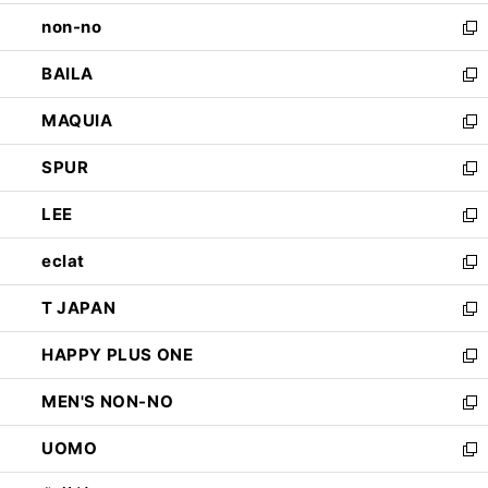
開
ウ
し
non-no
く
で
い
新
開
ウ
し
BAILA
く
ィ
い
新
ン
ウ
し
MAQUIA
ド
ィ
い
新
ウ
ン
ウ
し
SPUR
で
ド
ィ
い
新
開
ウ
ン
ウ
し
LEE
く
で
ド
ィ
い
新
開
ウ
ン
ウ
し
eclat
く
で
ド
ィ
い
新
開
ウ
ン
ウ
し
T JAPAN
く
で
ド
ィ
い
新
開
ウ
ン
ウ
し
HAPPY PLUS ONE
く
で
ド
ィ
い
新
開
ウ
ン
ウ
し
MEN'S NON-NO
く
で
ド
ィ
い
新
開
ウ
ン
ウ
し
UOMO
く
で
ド
ィ
い
新
開
ウ
ン
ウ
し