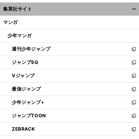
ウ
集英社サイト
ィ
開
ン
く/
マンガ
ド
閉
ウ
じ
少年マンガ
で
る
開
週刊少年ジャンプ
く
新
し
ジャンプSQ
い
新
ウ
し
Vジャンプ
ィ
い
新
ン
ウ
し
最強ジャンプ
ド
ィ
い
新
ウ
ン
ウ
し
少年ジャンプ+
で
ド
ィ
い
新
開
ウ
ン
ウ
し
ジャンプTOON
く
で
ド
ィ
い
新
開
ウ
ン
ウ
し
ZEBRACK
く
で
ド
ィ
い
新
開
ウ
ン
ウ
し