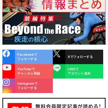
cebo
X
Facebookで
Xでフォローする
ok
フォローする
uTube
LINE
YouTubeで
LINEで
チャンネル登録
アカウント追加
stagra
Instagramで
m
フォローする