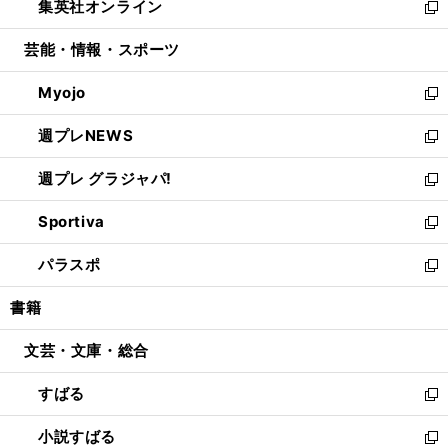
集英社オンライン
く
で
ド
ィ
い
新
開
ウ
ン
ウ
し
芸能・情報・スポーツ
く
で
ド
ィ
い
開
ウ
ン
ウ
Myojo
く
で
ド
ィ
新
開
ウ
ン
し
週プレNEWS
く
で
ド
い
新
開
ウ
ウ
し
週プレ グラジャパ!
く
で
ィ
い
新
開
ン
ウ
し
Sportiva
く
ド
ィ
い
新
ウ
ン
ウ
し
パラスポ
で
ド
ィ
い
新
開
ウ
ン
ウ
し
書籍
く
で
ド
ィ
い
開
ウ
ン
ウ
文芸・文庫・総合
く
で
ド
ィ
開
ウ
ン
すばる
く
で
ド
新
開
ウ
し
小説すばる
く
で
い
新