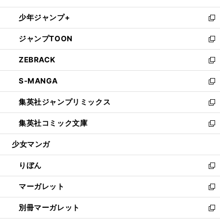
開
ウ
ン
ウ
し
少年ジャンプ+
く
で
ド
ィ
い
新
開
ウ
ン
ウ
し
ジャンプTOON
く
で
ド
ィ
い
新
開
ウ
ン
ウ
し
ZEBRACK
く
で
ド
ィ
い
新
開
ウ
ン
ウ
し
S-MANGA
く
で
ド
ィ
い
新
開
ウ
ン
ウ
し
集英社ジャンプリミックス
く
で
ド
ィ
い
新
開
ウ
ン
ウ
し
集英社コミック文庫
く
で
ド
ィ
い
新
開
ウ
ン
ウ
し
少女マンガ
く
で
ド
ィ
い
開
ウ
ン
ウ
りぼん
く
で
ド
ィ
新
開
ウ
ン
し
マーガレット
く
で
ド
い
新
開
ウ
ウ
し
別冊マーガレット
く
で
ィ
い
新
開
ン
ウ