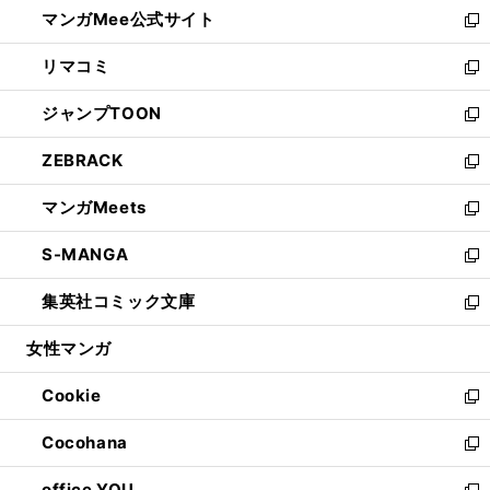
し
マンガMee公式サイト
く
ド
ィ
い
新
ウ
ン
ウ
し
リマコミ
で
ド
ィ
い
新
開
ウ
ン
ウ
し
ジャンプTOON
く
で
ド
ィ
い
新
開
ウ
ン
ウ
し
ZEBRACK
く
で
ド
ィ
い
新
開
ウ
ン
ウ
し
マンガMeets
く
で
ド
ィ
い
新
開
ウ
ン
ウ
し
S-MANGA
く
で
ド
ィ
い
新
開
ウ
ン
ウ
し
集英社コミック文庫
く
で
ド
ィ
い
新
開
ウ
ン
ウ
し
女性マンガ
く
で
ド
ィ
い
開
ウ
ン
ウ
Cookie
く
で
ド
ィ
新
開
ウ
ン
し
Cocohana
く
で
ド
い
新
開
ウ
ウ
し
office YOU
く