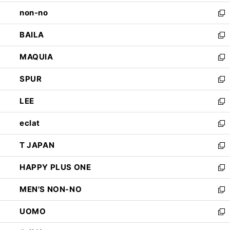
開
ウ
し
non-no
く
で
い
新
開
ウ
し
BAILA
く
ィ
い
新
ン
ウ
し
MAQUIA
ド
ィ
い
新
ウ
ン
ウ
し
SPUR
で
ド
ィ
い
新
開
ウ
ン
ウ
し
LEE
く
で
ド
ィ
い
新
開
ウ
ン
ウ
し
eclat
く
で
ド
ィ
い
新
開
ウ
ン
ウ
し
T JAPAN
く
で
ド
ィ
い
新
開
ウ
ン
ウ
し
HAPPY PLUS ONE
く
で
ド
ィ
い
新
開
ウ
ン
ウ
し
MEN'S NON-NO
く
で
ド
ィ
い
新
開
ウ
ン
ウ
し
UOMO
く
で
ド
ィ
い
新
開
ウ
ン
ウ
し