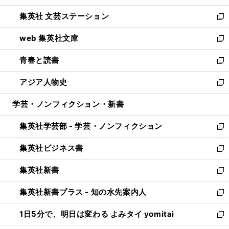
開
ウ
し
集英社 文芸ステーション
く
ィ
い
新
ン
ウ
し
web 集英社文庫
ド
ィ
い
新
ウ
ン
ウ
し
青春と読書
で
ド
ィ
い
新
開
ウ
ン
ウ
し
アジア人物史
く
で
ド
ィ
い
新
開
ウ
ン
ウ
し
学芸・ノンフィクション・新書
く
で
ド
ィ
い
開
ウ
ン
ウ
集英社学芸部 - 学芸・ノンフィクション
く
で
ド
ィ
新
開
ウ
ン
し
集英社ビジネス書
く
で
ド
い
新
開
ウ
ウ
し
集英社新書
く
で
ィ
い
新
開
ン
ウ
し
集英社新書プラス - 知の水先案内人
く
ド
ィ
い
新
ウ
ン
ウ
し
1日5分で、明日は変わる よみタイ yomitai
で
ド
ィ
い
新
開
ウ
ン
ウ
し