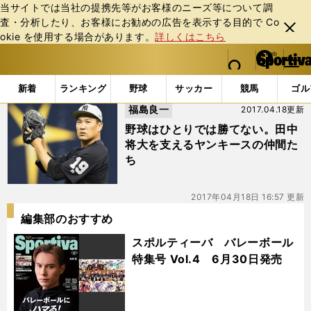
当サイトでは当社の提携先等がお客様のニーズ等について調
査・分析したり、お客様にお勧めの広告を表⽰する⽬的で Co
閉じ
okie を使⽤する場合があります。
詳しくはこちら
る
マイペ
web Sportiva (webスポルティーバ)
検索
メニュ
we
ー
「#クリッパード」の最新ニュース・ 情報
b
ジ
新着
ランキング
野球
サッカー
競馬
ゴル
ス
福島良一
2017.04.18更新
ポ
ル
野球はひとりでは勝てない。田中
テ
将大を支えるヤンキースの仲間た
ィ
ち
ー
バ
2017年04月18日 16:57 更新
編集部のおすすめ
スポルティーバ バレーボール
特集号 Vol.4 6月30日発売