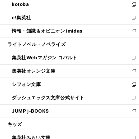
kotoba
く
で
ド
ィ
い
新
開
ウ
ン
ウ
し
e!集英社
く
で
ド
ィ
い
新
開
ウ
ン
ウ
し
情報・知識＆オピニオン imidas
く
で
ド
ィ
い
新
開
ウ
ン
ウ
し
ライトノベル・ノベライズ
く
で
ド
ィ
い
開
ウ
ン
ウ
集英社Webマガジン コバルト
く
で
ド
ィ
新
開
ウ
ン
し
集英社オレンジ文庫
く
で
ド
い
新
開
ウ
ウ
し
シフォン文庫
く
で
ィ
い
新
開
ン
ウ
し
ダッシュエックス文庫公式サイト
く
ド
ィ
い
新
ウ
ン
ウ
し
JUMP j-BOOKS
で
ド
ィ
い
新
開
ウ
ン
ウ
し
キッズ
く
で
ド
ィ
い
開
ウ
ン
ウ
集英社みらい文庫
く
で
ド
ィ