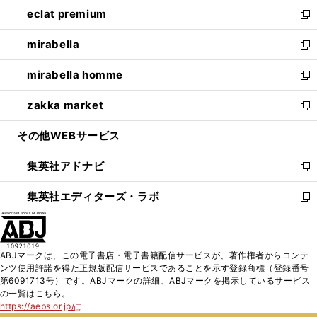
ン
ウ
し
eclat premium
く
で
ド
ィ
い
新
開
ウ
ン
ウ
し
mirabella
く
で
ド
ィ
い
新
開
ウ
ン
ウ
し
mirabella homme
く
で
ド
ィ
い
新
開
ウ
ン
ウ
し
zakka market
く
で
ド
ィ
い
新
開
ウ
ン
ウ
し
その他WEBサービス
く
で
ド
ィ
い
開
ウ
ン
ウ
集英社アドナビ
く
で
ド
ィ
新
開
ウ
ン
し
集英社エディターズ・ラボ
く
で
ド
い
新
開
ウ
ウ
し
く
で
ィ
い
開
ン
ウ
ABJマークは、この電子書店・電子書籍配信サービスが、著作権者からコンテ
く
ド
ィ
ンツ使用許諾を得た正規版配信サービスであることを示す登録商標（登録番号
ウ
ン
第6091713号）です。ABJマークの詳細、ABJマークを掲示しているサービス
で
ド
の一覧はこちら。
開
ウ
https://aebs.or.jp/
新