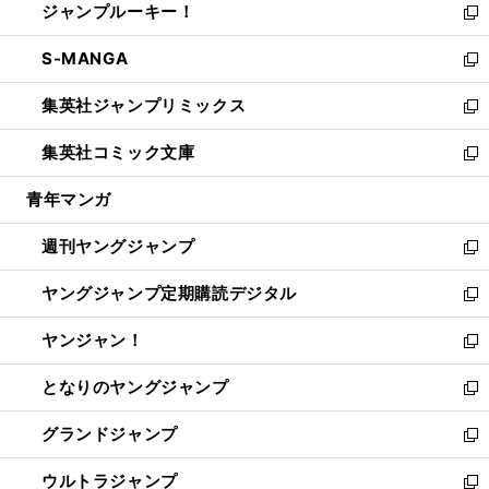
ジャンプルーキー！
く
で
ド
ィ
い
新
開
ウ
ン
ウ
し
S-MANGA
く
で
ド
ィ
い
新
開
ウ
ン
ウ
し
集英社ジャンプリミックス
く
で
ド
ィ
い
新
開
ウ
ン
ウ
し
集英社コミック文庫
く
で
ド
ィ
い
新
開
ウ
ン
ウ
し
青年マンガ
く
で
ド
ィ
い
開
ウ
ン
ウ
週刊ヤングジャンプ
く
で
ド
ィ
新
開
ウ
ン
し
ヤングジャンプ定期購読デジタル
く
で
ド
い
新
開
ウ
ウ
し
ヤンジャン！
く
で
ィ
い
新
開
ン
ウ
し
となりのヤングジャンプ
く
ド
ィ
い
新
ウ
ン
ウ
し
グランドジャンプ
で
ド
ィ
い
新
開
ウ
ン
ウ
し
ウルトラジャンプ
く
で
ド
ィ
い
新