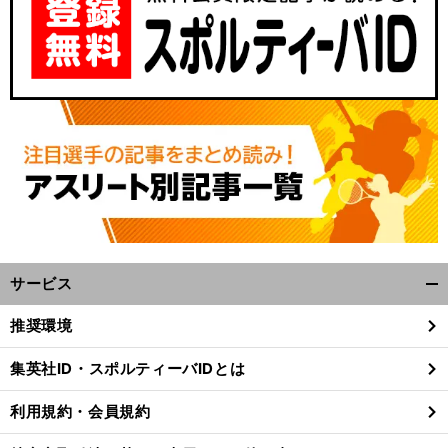
サービス
開
く/
推奨環境
閉
じ
集英社ID・スポルティーバIDとは
る
利用規約・会員規約