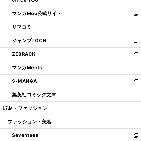
で
ィ
い
新
開
ン
ウ
し
マンガMee公式サイト
く
ド
ィ
い
新
ウ
ン
ウ
し
リマコミ
で
ド
ィ
い
新
開
ウ
ン
ウ
し
ジャンプTOON
く
で
ド
ィ
い
新
開
ウ
ン
ウ
し
ZEBRACK
く
で
ド
ィ
い
新
開
ウ
ン
ウ
し
マンガMeets
く
で
ド
ィ
い
新
開
ウ
ン
ウ
し
S-MANGA
く
で
ド
ィ
い
新
開
ウ
ン
ウ
し
集英社コミック文庫
く
で
ド
ィ
い
新
開
ウ
ン
ウ
し
取材・ファッション
く
で
ド
ィ
い
開
ウ
ン
ウ
ファッション・美容
く
で
ド
ィ
開
ウ
ン
Seventeen
く
で
ド
新