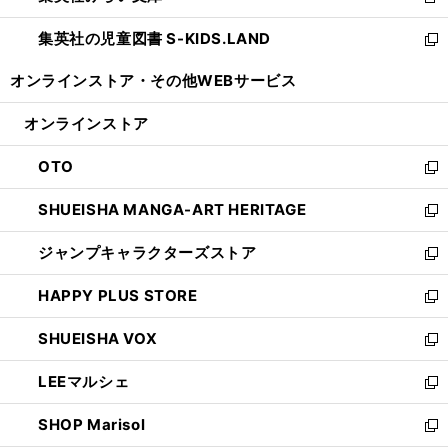
新
開
ウ
ン
し
集英社の児童図書 S-KIDS.LAND
く
で
ド
い
新
開
ウ
ウ
し
オンラインストア・
その他WEBサービス
く
で
ィ
い
開
ン
ウ
オンラインストア
く
ド
ィ
ウ
ン
OTO
で
ド
新
開
ウ
し
SHUEISHA MANGA-ART HERITAGE
く
で
い
新
開
ウ
し
ジャンプキャラクターズストア
く
ィ
い
新
ン
ウ
し
HAPPY PLUS STORE
ド
ィ
い
新
ウ
ン
ウ
し
SHUEISHA VOX
で
ド
ィ
い
新
開
ウ
ン
ウ
し
LEEマルシェ
く
で
ド
ィ
い
新
開
ウ
ン
ウ
し
SHOP Marisol
く
で
ド
ィ
い
新
開
ウ