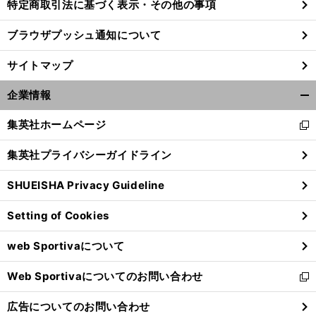
特定商取引法に基づく表示・その他の事項
ブラウザプッシュ通知について
サイトマップ
企業情報
開
く/
集英社ホームページ
新
閉
し
じ
集英社プライバシーガイドライン
い
る
ウ
SHUEISHA Privacy Guideline
ィ
ン
Setting of Cookies
ド
ウ
web Sportivaについて
で
開
Web Sportivaについてのお問い合わせ
く
新
し
広告についてのお問い合わせ
い