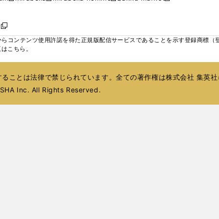
ィ
ウ
ウ
ウ
く
く
く
く
い
し
し
い
し
し
い
ン
で
で
で
ウ
い
い
ウ
い
い
ウ
ド
ボ
開
開
開
新
ィ
ウ
ウ
ィ
ウ
ウ
ィ
ウ
く
く
く
し
らコンテンツ使用許諾を得た正規版配信サービスであることを示す登録商標（登録番
ン
ィ
ィ
ン
ィ
ィ
ン
で
い
覧はこちら。
ド
ン
ン
ド
ン
ン
ド
開
ウ
ウ
ド
ド
ウ
ド
ド
ウ
く
ィ
で
ウ
ウ
で
ウ
ウ
で
ることは法律で禁じられています。全ての著作権は株式会社 集英社
ン
開
で
で
開
で
で
開
ド
HA Inc. All Rights Reserved.
く
開
開
く
開
開
く
ウ
く
く
く
く
で
開
く