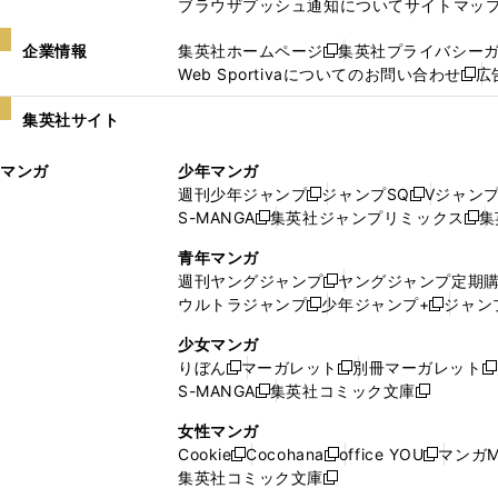
ブラウザプッシュ通知について
サイトマッ
企業情報
集英社ホームページ
集英社プライバシー
新
Web Sportivaについてのお問い合わせ
広
し
新
い
し
集英社サイト
ウ
い
ィ
ウ
マンガ
少年マンガ
ン
ィ
週刊少年ジャンプ
ジャンプSQ
Vジャン
ド
ン
新
新
S-MANGA
集英社ジャンプリミックス
集
ウ
ド
新
し
し
新
で
ウ
し
い
い
し
青年マンガ
開
で
い
ウ
ウ
い
週刊ヤングジャンプ
ヤングジャンプ定期
新
く
開
ウ
ィ
ィ
ウ
ウルトラジャンプ
少年ジャンプ+
ジャン
新
し
新
く
ィ
ン
ン
ィ
し
い
し
ン
ド
ド
ン
少女マンガ
い
ウ
い
ド
ウ
ウ
ド
りぼん
マーガレット
別冊マーガレット
新
新
新
ウ
ィ
ウ
ウ
で
で
ウ
S-MANGA
集英社コミック文庫
し
新
し
新
ィ
ン
ィ
で
開
開
で
い
し
い
し
ン
ド
ン
女性マンガ
開
く
く
開
ウ
い
ウ
い
ド
ウ
ド
Cookie
Cocohana
office YOU
マンガM
く
く
新
新
新
ィ
ウ
ィ
ウ
ウ
で
ウ
集英社コミック文庫
し
新
し
し
ン
ィ
ン
ィ
で
開
で