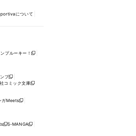
Sportivaについて
ャンプルーキー！
新
し
い
ウ
ャンプ
新
ィ
社コミック文庫
し
新
ン
い
し
ド
ウ
い
ウ
ガMeets
新
ィ
ウ
で
し
ン
ィ
開
い
ド
ン
く
ウ
ウ
ド
s
S-MANGA
新
新
ィ
で
ウ
し
し
ン
開
で