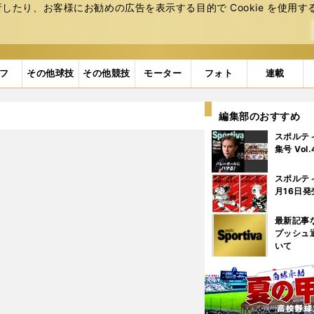
たり、お客様にお勧めの広告を表⽰する⽬的で Cookie を使⽤す
フ
その他球技
その他競技
モーター
フォト
連載
編集部のおすすめ
スポルテ
集号 Vol
スポルテ
月16日発
最新記事
プッシュ
いて