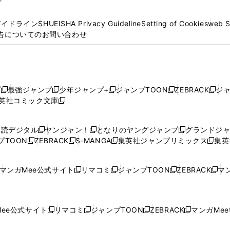
プ
ガイドライン
SHUEISHA Privacy Guideline
Setting of Cookies
web 
告についてのお問い合わせ
プ
最強ジャンプ
少年ジャンプ+
ジャンプTOON
ZEBRACK
ジ
新
新
新
新
新
英社コミック文庫
し
新
し
し
し
し
い
い
し
い
い
い
ウ
ウ
い
ウ
ウ
ウ
購読デジタル
ヤンジャン！
となりのヤングジャンプ
グランドジ
新
新
新
ィ
ィ
ウ
ィ
ィ
ィ
プTOON
ZEBRACK
S-MANGA
集英社ジャンプリミックス
集英
新
し
新
し
新
し
新
ン
ン
ィ
ン
ン
ン
し
い
し
い
し
い
し
ド
ド
ン
ド
ド
ド
い
ウ
い
ウ
い
ウ
い
ウ
ウ
ド
ウ
ウ
ウ
マンガMee公式サイト
リマコミ
ジャンプTOON
ZEBRACK
マン
新
新
新
新
ウ
ィ
ウ
ィ
ウ
ィ
ウ
で
で
ウ
で
で
で
し
し
し
し
し
ィ
ン
ィ
ン
ィ
ン
ィ
開
開
で
開
開
開
い
い
い
い
い
ン
ド
ン
ド
ン
ド
ン
く
く
開
く
く
く
ウ
ウ
ウ
ウ
ウ
ド
ウ
ド
ウ
ド
ウ
ド
ee公式サイト
リマコミ
ジャンプTOON
ZEBRACK
マンガMeet
く
新
新
新
新
ィ
ィ
ィ
ィ
ィ
ウ
で
ウ
で
ウ
で
ウ
し
し
し
し
ン
ン
ン
ン
ン
で
開
で
開
で
開
で