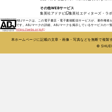
ィ
ウ
い
し
し
ン
その他WEBサービス
で
ウ
い
い
ド
集英社アドナビ
集英社エディターズ・ラ
開
新
ィ
ウ
ウ
ウ
く
し
ABJマークは、この電子書店・電子書籍配信サービスが、著作権者か
ン
ィ
ィ
で
い
です。ABJマークの詳細、ABJマークを掲示しているサービスの一
ド
ン
ン
開
https://aebs.or.jp/
ウ
新
ウ
ド
ド
く
し
ィ
で
ウ
ウ
い
本ホームページに記載の文章・画像・写真などを無断で複製す
ン
開
で
で
ウ
ド
© SHUEIS
ィ
く
開
開
ン
ウ
く
く
ド
で
ウ
開
で
開
く
く