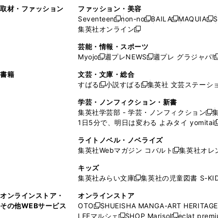
い
し
い
い
ド
ン
ド
ン
取材・ファッション
ファッション・美容
開
く
開
ウ
い
ウ
ウ
ウ
ド
ウ
ド
Seventeen
non-no
BAILA
MAQUIA
S
く
く
新
新
新
新
ィ
ウ
ィ
ィ
で
ウ
で
ウ
集英社オンライン
し
新
し
し
し
ン
ィ
ン
ン
開
で
開
で
い
し
い
い
い
ド
ン
ド
ド
芸能・情報・スポーツ
く
開
く
開
ウ
い
ウ
ウ
ウ
ウ
ド
ウ
ウ
Myojo
週プレNEWS
週プレ グラジャパ!
く
く
新
新
新
ィ
ウ
ィ
ィ
ィ
で
ウ
で
で
し
し
ン
ィ
ン
ン
ン
書籍
文芸・文庫・総合
開
で
開
開
い
い
ド
ン
ド
ド
ド
すばる
小説すばる
集英社 文芸ステーシ
く
開
く
く
新
新
ウ
ウ
ウ
ド
ウ
ウ
ウ
く
し
し
ィ
ィ
学芸・ノンフィクション・新書
で
ウ
で
で
で
い
い
ン
ン
集英社学芸部 - 学芸・ノンフィクション
開
で
開
開
開
新
ウ
ウ
ド
ド
1日5分で、明日は変わる よみタイ yomitai
く
開
く
く
く
し
新
ィ
ィ
ウ
ウ
く
い
ン
ン
ライトノベル・ノベライズ
で
で
ウ
ド
ド
集英社Webマガジン コバルト
集英社オレ
開
開
新
ィ
ウ
ウ
く
く
し
ン
キッズ
で
で
い
ド
集英社みらい文庫
集英社の児童図書 S-KID
開
開
新
ウ
ウ
く
く
し
ィ
オンラインストア・
オンラインストア
で
い
ン
その他WEBサービス
OTO
SHUEISHA MANGA-ART HERITAGE
開
新
ウ
ド
LEEマルシェ
SHOP Marisol
eclat prem
く
し
新
新