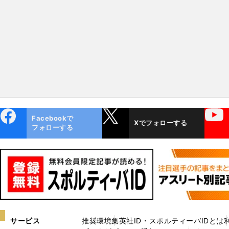
連続優勝を果たした少女の次
なる夢は？
ebo
X
YouTube
Facebookで
Xでフォローする
ok
フォローする
サービス
推奨環境
集英社ID・スポルティーバIDとは