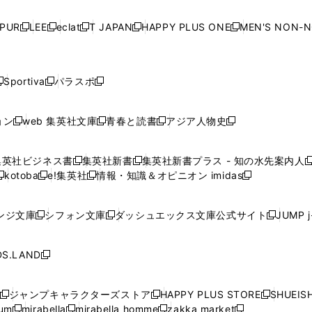
い
い
い
い
ド
ド
ド
ド
ド
開
く
開
く
開
く
開
ウ
ウ
ウ
ウ
ウ
ウ
ウ
ウ
ウ
PUR
LEE
eclat
T JAPAN
HAPPY PLUS ONE
MEN'S NON-
く
く
く
く
新
新
新
新
新
ィ
ィ
ィ
ィ
で
で
で
で
で
し
し
し
し
し
ン
ン
ン
ン
開
開
開
開
開
い
い
い
い
い
ド
ド
ド
ド
く
く
く
く
く
ウ
ウ
ウ
ウ
ウ
ウ
ウ
ウ
ウ
Sportiva
パラスポ
新
新
ィ
ィ
ィ
ィ
ィ
で
で
で
で
し
し
し
ン
ン
ン
ン
ン
開
開
開
開
い
い
い
ド
ド
ド
ド
ド
ョン
web 集英社文庫
青春と読書
アジア人物史
く
く
く
く
新
新
新
新
ウ
ウ
ウ
ウ
ウ
ウ
ウ
ウ
し
し
し
し
ィ
ィ
ィ
で
で
で
で
で
い
い
い
い
ン
ン
ン
集英社ビジネス書
集英社新書
集英社新書プラス - 知の水先案内人
開
開
開
開
開
新
新
新
ウ
ウ
ウ
ウ
ド
ド
ド
kotoba
e!集英社
情報・知識＆オピニオン imidas
く
く
く
く
く
新
し
新
し
新
ィ
ィ
ィ
ィ
ウ
ウ
ウ
し
し
い
し
い
し
ン
ン
ン
ン
で
で
で
い
い
ウ
い
ウ
い
ド
ド
ド
ド
ンジ文庫
シフォン文庫
ダッシュエックス文庫公式サイト
JUMP 
開
開
開
新
新
新
ウ
ウ
ィ
ウ
ィ
ウ
ウ
ウ
ウ
ウ
く
く
く
し
し
し
ィ
ィ
ン
ィ
ン
ィ
で
で
で
で
い
い
い
ン
ン
ド
ン
ド
ン
S.LAND
開
開
開
開
新
ウ
ウ
ウ
ド
ド
ウ
ド
ウ
ド
く
く
く
く
し
ィ
ィ
ィ
ウ
ウ
で
ウ
で
ウ
い
ン
ン
ン
ジャンプキャラクターズストア
HAPPY PLUS STORE
SHUEIS
で
で
開
で
開
で
新
新
新
ウ
ド
ド
ド
ium
mirabella
mirabella homme
zakka market
開
開
く
開
く
開
し
新
新
新
し
新
し