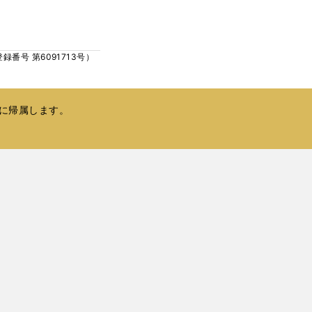
ウ
い
で
ウ
開
ィ
く
号 第6091713号）
ン
ド
ウ
で
に帰属します。
開
く