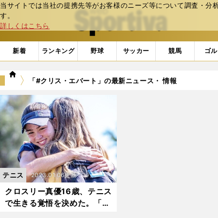
当サイトでは当社の提携先等がお客様のニーズ等について調査・分析し
web Sportiva (webスポルティーバ)
す。
詳しくはこちら
新着
ランキング
野球
サッカー
競馬
ゴル
we
「#クリス・エバート」の最新ニュース・ 情報
b
ス
ポ
ル
テ
ィ
ー
バ
テニス
2023.01.06更新
クロスリー真優16歳、テニス
で生きる覚悟を決めた。「プ
ロへの登竜門」で日本人初の