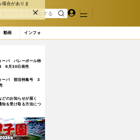
る場合がありま
マイペ
閉じ
検索
メニュ
ー
る
す
ジ
る
動画
インフォ
ィーバ バレーボール特
.4 6月30日発売
ィーバ 部活特集号 3
売
などのお知らせが届く
通知を受け取る方法につ