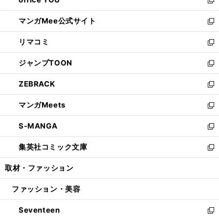
で
ィ
い
新
開
ン
ウ
し
マンガMee公式サイト
く
ド
ィ
い
新
ウ
ン
ウ
し
リマコミ
で
ド
ィ
い
新
開
ウ
ン
ウ
し
ジャンプTOON
く
で
ド
ィ
い
新
開
ウ
ン
ウ
し
ZEBRACK
く
で
ド
ィ
い
新
開
ウ
ン
ウ
し
マンガMeets
く
で
ド
ィ
い
新
開
ウ
ン
ウ
し
S-MANGA
く
で
ド
ィ
い
新
開
ウ
ン
ウ
し
集英社コミック文庫
く
で
ド
ィ
い
新
開
ウ
ン
ウ
し
取材・ファッション
く
で
ド
ィ
い
開
ウ
ン
ウ
ファッション・美容
く
で
ド
ィ
開
ウ
ン
Seventeen
く
で
ド
新