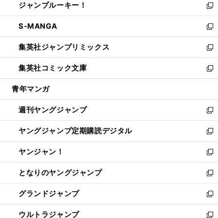
ジャンプルーキー！
く
で
ド
ィ
い
新
開
ウ
ン
ウ
し
S-MANGA
く
で
ド
ィ
い
新
開
ウ
ン
ウ
し
集英社ジャンプリミックス
く
で
ド
ィ
い
新
開
ウ
ン
ウ
し
集英社コミック文庫
く
で
ド
ィ
い
新
開
ウ
ン
ウ
し
青年マンガ
く
で
ド
ィ
い
開
ウ
ン
ウ
週刊ヤングジャンプ
く
で
ド
ィ
新
開
ウ
ン
し
ヤングジャンプ定期購読デジタル
く
で
ド
い
新
開
ウ
ウ
し
ヤンジャン！
く
で
ィ
い
新
開
ン
ウ
し
となりのヤングジャンプ
く
ド
ィ
い
新
ウ
ン
ウ
し
グランドジャンプ
で
ド
ィ
い
新
開
ウ
ン
ウ
し
ウルトラジャンプ
く
で
ド
ィ
い
新