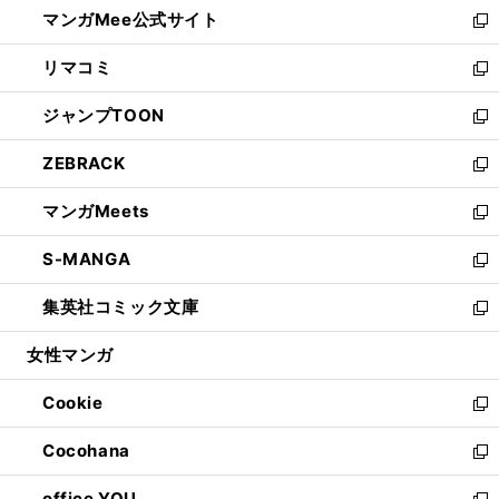
し
マンガMee公式サイト
く
ド
ィ
い
新
ウ
ン
ウ
し
リマコミ
で
ド
ィ
い
新
開
ウ
ン
ウ
し
ジャンプTOON
く
で
ド
ィ
い
新
開
ウ
ン
ウ
し
ZEBRACK
く
で
ド
ィ
い
新
開
ウ
ン
ウ
し
マンガMeets
く
で
ド
ィ
い
新
開
ウ
ン
ウ
し
S-MANGA
く
で
ド
ィ
い
新
開
ウ
ン
ウ
し
集英社コミック文庫
く
で
ド
ィ
い
新
開
ウ
ン
ウ
し
女性マンガ
く
で
ド
ィ
い
開
ウ
ン
ウ
Cookie
く
で
ド
ィ
新
開
ウ
ン
し
Cocohana
く
で
ド
い
新
開
ウ
ウ
し
office YOU
く