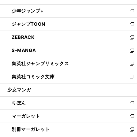
開
ウ
ン
ウ
し
少年ジャンプ+
く
で
ド
ィ
い
新
開
ウ
ン
ウ
し
ジャンプTOON
く
で
ド
ィ
い
新
開
ウ
ン
ウ
し
ZEBRACK
く
で
ド
ィ
い
新
開
ウ
ン
ウ
し
S-MANGA
く
で
ド
ィ
い
新
開
ウ
ン
ウ
し
集英社ジャンプリミックス
く
で
ド
ィ
い
新
開
ウ
ン
ウ
し
集英社コミック文庫
く
で
ド
ィ
い
新
開
ウ
ン
ウ
し
少女マンガ
く
で
ド
ィ
い
開
ウ
ン
ウ
りぼん
く
で
ド
ィ
新
開
ウ
ン
し
マーガレット
く
で
ド
い
新
開
ウ
ウ
し
別冊マーガレット
く
で
ィ
い
新
開
ン
ウ