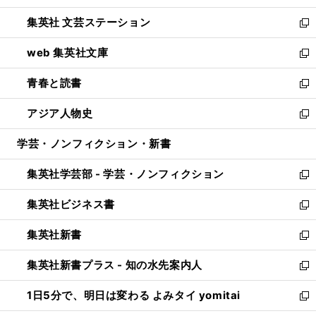
開
ウ
し
集英社 文芸ステーション
く
ィ
い
新
ン
ウ
し
web 集英社文庫
ド
ィ
い
新
ウ
ン
ウ
し
青春と読書
で
ド
ィ
い
新
開
ウ
ン
ウ
し
アジア人物史
く
で
ド
ィ
い
新
開
ウ
ン
ウ
し
学芸・ノンフィクション・新書
く
で
ド
ィ
い
開
ウ
ン
ウ
集英社学芸部 - 学芸・ノンフィクション
く
で
ド
ィ
新
開
ウ
ン
し
集英社ビジネス書
く
で
ド
い
新
開
ウ
ウ
し
集英社新書
く
で
ィ
い
新
開
ン
ウ
し
集英社新書プラス - 知の水先案内人
く
ド
ィ
い
新
ウ
ン
ウ
し
1日5分で、明日は変わる よみタイ yomitai
で
ド
ィ
い
新
開
ウ
ン
ウ
し