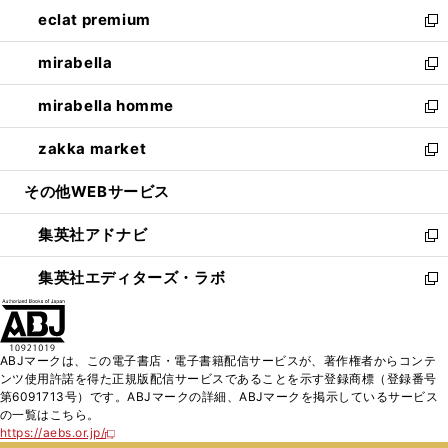
ン
ウ
し
eclat premium
く
で
ド
ィ
い
新
開
ウ
ン
ウ
し
mirabella
く
で
ド
ィ
い
新
開
ウ
ン
ウ
し
mirabella homme
く
で
ド
ィ
い
新
開
ウ
ン
ウ
し
zakka market
く
で
ド
ィ
い
新
開
ウ
ン
ウ
し
その他WEBサービス
く
で
ド
ィ
い
開
ウ
ン
ウ
集英社アドナビ
く
で
ド
ィ
新
開
ウ
ン
し
集英社エディターズ・ラボ
く
で
ド
い
新
開
ウ
ウ
し
く
で
ィ
い
開
ン
ウ
ABJマークは、この電子書店・電子書籍配信サービスが、著作権者からコンテ
く
ド
ィ
ンツ使用許諾を得た正規版配信サービスであることを示す登録商標（登録番号
ウ
ン
第6091713号）です。ABJマークの詳細、ABJマークを掲示しているサービス
で
ド
の一覧はこちら。
開
ウ
https://aebs.or.jp/
新