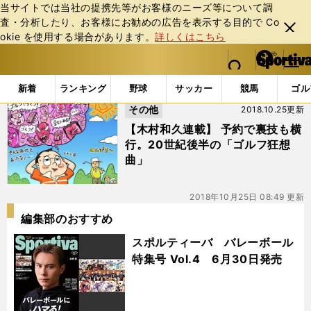
当サイトでは当社の提携先等がお客様のニーズ等について調
査・分析したり、お客様にお勧めの広告を表⽰する⽬的で Co
閉じ
okie を使⽤する場合があります。
詳しくはこちら
る
マイペ
web Sportiva (webスポルティーバ)
検索
メニュ
we
ー
「#キャディーマスター」の最新ニュース・ 情報
b
ジ
新着
ランキング
野球
サッカー
競馬
ゴル
ス
その他
2018.10.25更新
ポ
ル
【木村和久連載】 予約で裏技も横
テ
行。20世紀後半の「ゴルフ狂想
ィ
曲」
ー
バ
2018年10月25日 08:49 更新
編集部のおすすめ
スポルティーバ バレーボール
特集号 Vol.4 6月30日発売