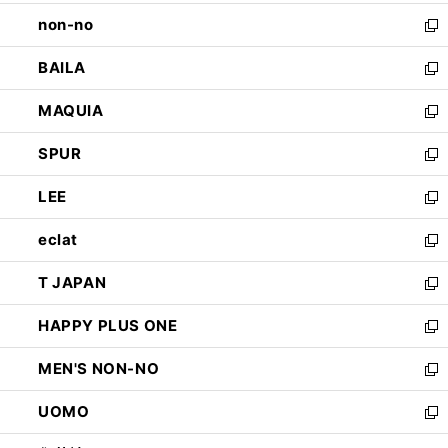
開
ウ
し
non-no
く
で
い
新
開
ウ
し
BAILA
く
ィ
い
新
ン
ウ
し
MAQUIA
ド
ィ
い
新
ウ
ン
ウ
し
SPUR
で
ド
ィ
い
新
開
ウ
ン
ウ
し
LEE
く
で
ド
ィ
い
新
開
ウ
ン
ウ
し
eclat
く
で
ド
ィ
い
新
開
ウ
ン
ウ
し
T JAPAN
く
で
ド
ィ
い
新
開
ウ
ン
ウ
し
HAPPY PLUS ONE
く
で
ド
ィ
い
新
開
ウ
ン
ウ
し
MEN'S NON-NO
く
で
ド
ィ
い
新
開
ウ
ン
ウ
し
UOMO
く
で
ド
ィ
い
新
開
ウ
ン
ウ
し