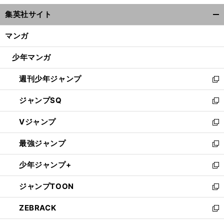
ウ
集英社サイト
ィ
開
ン
く/
マンガ
ド
閉
ウ
じ
少年マンガ
で
る
開
週刊少年ジャンプ
く
新
し
ジャンプSQ
い
新
ウ
し
Vジャンプ
ィ
い
新
ン
ウ
し
最強ジャンプ
ド
ィ
い
新
ウ
ン
ウ
し
少年ジャンプ+
で
ド
ィ
い
新
開
ウ
ン
ウ
し
ジャンプTOON
く
で
ド
ィ
い
新
開
ウ
ン
ウ
し
ZEBRACK
く
で
ド
ィ
い
新
開
ウ
ン
ウ
し