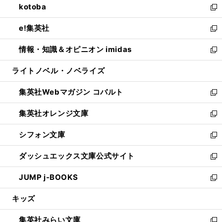
kotoba
く
で
ド
ィ
い
新
開
ウ
ン
ウ
し
e!集英社
く
で
ド
ィ
い
新
開
ウ
ン
ウ
し
情報・知識＆オピニオン imidas
く
で
ド
ィ
い
新
開
ウ
ン
ウ
し
ライトノベル・ノベライズ
く
で
ド
ィ
い
開
ウ
ン
ウ
集英社Webマガジン コバルト
く
で
ド
ィ
新
開
ウ
ン
し
集英社オレンジ文庫
く
で
ド
い
新
開
ウ
ウ
し
シフォン文庫
く
で
ィ
い
新
開
ン
ウ
し
ダッシュエックス文庫公式サイト
く
ド
ィ
い
新
ウ
ン
ウ
し
JUMP j-BOOKS
で
ド
ィ
い
新
開
ウ
ン
ウ
し
キッズ
く
で
ド
ィ
い
開
ウ
ン
ウ
集英社みらい文庫
く
で
ド
ィ