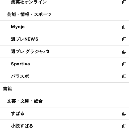
集英社オンライン
く
で
ド
ィ
い
新
開
ウ
ン
ウ
し
芸能・情報・スポーツ
く
で
ド
ィ
い
開
ウ
ン
ウ
Myojo
く
で
ド
ィ
新
開
ウ
ン
し
週プレNEWS
く
で
ド
い
新
開
ウ
ウ
し
週プレ グラジャパ!
く
で
ィ
い
新
開
ン
ウ
し
Sportiva
く
ド
ィ
い
新
ウ
ン
ウ
し
パラスポ
で
ド
ィ
い
新
開
ウ
ン
ウ
し
書籍
く
で
ド
ィ
い
開
ウ
ン
ウ
文芸・文庫・総合
く
で
ド
ィ
開
ウ
ン
すばる
く
で
ド
新
開
ウ
し
小説すばる
く
で
い
新