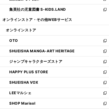
新
開
ウ
ン
し
集英社の児童図書 S-KIDS.LAND
く
で
ド
い
新
開
ウ
ウ
し
オンラインストア・
その他WEBサービス
く
で
ィ
い
開
ン
ウ
オンラインストア
く
ド
ィ
ウ
ン
OTO
で
ド
新
開
ウ
し
SHUEISHA MANGA-ART HERITAGE
く
で
い
新
開
ウ
し
ジャンプキャラクターズストア
く
ィ
い
新
ン
ウ
し
HAPPY PLUS STORE
ド
ィ
い
新
ウ
ン
ウ
し
SHUEISHA VOX
で
ド
ィ
い
新
開
ウ
ン
ウ
し
LEEマルシェ
く
で
ド
ィ
い
新
開
ウ
ン
ウ
し
SHOP Marisol
く
で
ド
ィ
い
新
開
ウ