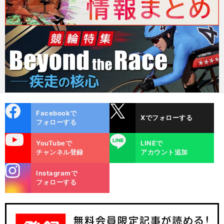
cebo
X
Facebookで
Xでフォローする
ok
フォローする
uTube
LINE
YouTubeで
LINEで
チャンネル登録
アカウント追加
stagra
Instagramで
m
フォローする