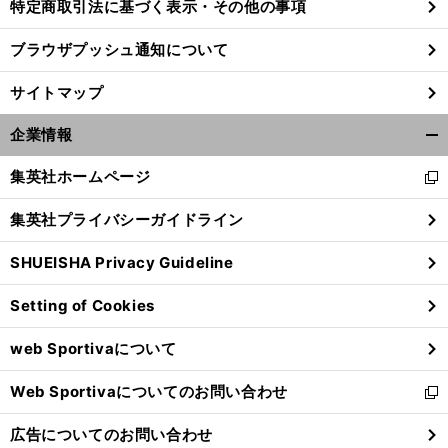
特定商取引法に基づく表示・その他の事項
ブラウザプッシュ通知について
サイトマップ
企業情報
開
く/
集英社ホームページ
新
閉
し
じ
集英社プライバシーガイドライン
い
る
ウ
SHUEISHA Privacy Guideline
ィ
ン
Setting of Cookies
ド
ウ
web Sportivaについて
で
開
Web Sportivaについてのお問い合わせ
く
新
し
広告についてのお問い合わせ
い