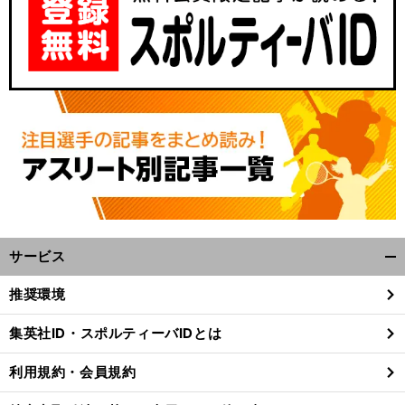
サービス
開
く/
推奨環境
閉
じ
集英社ID・スポルティーバIDとは
る
利用規約・会員規約