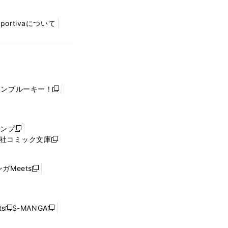
Sportivaについて
ャンプルーキー！
新
し
い
ウ
ャンプ
新
ィ
社コミック文庫
し
新
ン
い
し
ド
ウ
い
ウ
ガMeets
新
ィ
ウ
で
し
ン
ィ
開
い
ド
ン
く
ウ
ウ
ド
s
S-MANGA
新
新
ィ
で
ウ
し
し
ン
開
で