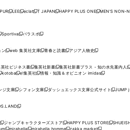
い
い
い
い
ド
ド
ド
ド
ド
開
く
開
く
開
く
開
ウ
ウ
ウ
ウ
ウ
ウ
ウ
ウ
ウ
PUR
LEE
eclat
T JAPAN
HAPPY PLUS ONE
MEN'S NON-
く
く
く
く
新
新
新
新
新
ィ
ィ
ィ
ィ
で
で
で
で
で
し
し
し
し
し
ン
ン
ン
ン
開
開
開
開
開
い
い
い
い
い
ド
ド
ド
ド
く
く
く
く
く
ウ
ウ
ウ
ウ
ウ
ウ
ウ
ウ
ウ
Sportiva
パラスポ
新
新
ィ
ィ
ィ
ィ
ィ
で
で
で
で
し
し
し
ン
ン
ン
ン
ン
開
開
開
開
い
い
い
ド
ド
ド
ド
ド
ョン
web 集英社文庫
青春と読書
アジア人物史
く
く
く
く
新
新
新
新
ウ
ウ
ウ
ウ
ウ
ウ
ウ
ウ
し
し
し
し
ィ
ィ
ィ
で
で
で
で
で
い
い
い
い
ン
ン
ン
集英社ビジネス書
集英社新書
集英社新書プラス - 知の水先案内人
開
開
開
開
開
新
新
新
ウ
ウ
ウ
ウ
ド
ド
ド
kotoba
e!集英社
情報・知識＆オピニオン imidas
く
く
く
く
く
新
し
新
し
新
ィ
ィ
ィ
ィ
ウ
ウ
ウ
し
し
い
し
い
し
ン
ン
ン
ン
で
で
で
い
い
ウ
い
ウ
い
ド
ド
ド
ド
ンジ文庫
シフォン文庫
ダッシュエックス文庫公式サイト
JUMP 
開
開
開
新
新
新
ウ
ウ
ィ
ウ
ィ
ウ
ウ
ウ
ウ
ウ
く
く
く
し
し
し
ィ
ィ
ン
ィ
ン
ィ
で
で
で
で
い
い
い
ン
ン
ド
ン
ド
ン
S.LAND
開
開
開
開
新
ウ
ウ
ウ
ド
ド
ウ
ド
ウ
ド
く
く
く
く
し
ィ
ィ
ィ
ウ
ウ
で
ウ
で
ウ
い
ン
ン
ン
ジャンプキャラクターズストア
HAPPY PLUS STORE
SHUEIS
で
で
開
で
開
で
新
新
新
ウ
ド
ド
ド
ium
mirabella
mirabella homme
zakka market
開
開
く
開
く
開
し
新
新
新
し
新
し