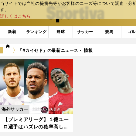
当サイトでは当社の提携先等がお客様のニーズ等について調査・分析し
web Sportiva (webスポルティーバ)
す。
詳しくはこちら
新着
ランキング
野球
サッカー
競馬
ゴル
we
「#カイセド」の最新ニュース・ 情報
b
ス
ポ
ル
テ
ィ
ー
バ
海外サッカー
2025.07.26更新
【プレミアリーグ】１億ユー
ロ選手はハズレの確率高し
リバプール移籍の天才MFに2