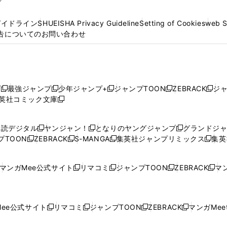
プ
ガイドライン
SHUEISHA Privacy Guideline
Setting of Cookies
web 
告についてのお問い合わせ
プ
最強ジャンプ
少年ジャンプ+
ジャンプTOON
ZEBRACK
ジ
新
新
新
新
新
英社コミック文庫
し
新
し
し
し
し
い
い
し
い
い
い
ウ
ウ
い
ウ
ウ
ウ
購読デジタル
ヤンジャン！
となりのヤングジャンプ
グランドジ
新
新
新
ィ
ィ
ウ
ィ
ィ
ィ
プTOON
ZEBRACK
S-MANGA
集英社ジャンプリミックス
集英
新
し
新
し
新
し
新
ン
ン
ィ
ン
ン
ン
し
い
し
い
し
い
し
ド
ド
ン
ド
ド
ド
い
ウ
い
ウ
い
ウ
い
ウ
ウ
ド
ウ
ウ
ウ
マンガMee公式サイト
リマコミ
ジャンプTOON
ZEBRACK
マン
新
新
新
新
ウ
ィ
ウ
ィ
ウ
ィ
ウ
で
で
ウ
で
で
で
し
し
し
し
し
ィ
ン
ィ
ン
ィ
ン
ィ
開
開
で
開
開
開
い
い
い
い
い
ン
ド
ン
ド
ン
ド
ン
く
く
開
く
く
く
ウ
ウ
ウ
ウ
ウ
ド
ウ
ド
ウ
ド
ウ
ド
ee公式サイト
リマコミ
ジャンプTOON
ZEBRACK
マンガMeet
く
新
新
新
新
ィ
ィ
ィ
ィ
ィ
ウ
で
ウ
で
ウ
で
ウ
し
し
し
し
ン
ン
ン
ン
ン
で
開
で
開
で
開
で