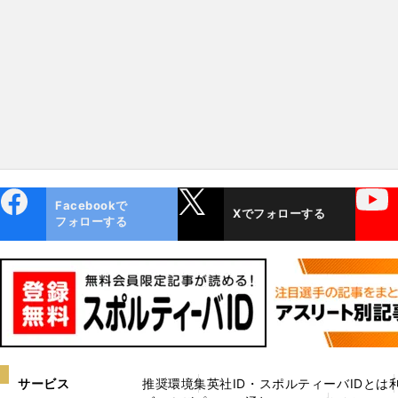
54億円の価値はあるか
ebo
X
YouTube
Facebookで
Xでフォローする
ok
フォローする
サービス
推奨環境
集英社ID・スポルティーバIDとは