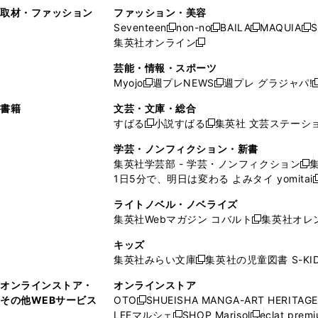
い
し
い
い
ド
ン
ド
ン
取材・ファッション
ファッション・美容
開
く
開
ウ
い
ウ
ウ
ウ
ド
ウ
ド
Seventeen
non-no
BAILA
MAQUIA
S
く
く
新
新
新
新
ィ
ウ
ィ
ィ
で
ウ
で
ウ
集英社オンライン
し
新
し
し
し
ン
ィ
ン
ン
開
で
開
で
い
し
い
い
い
ド
ン
ド
ド
芸能・情報・スポーツ
く
開
く
開
ウ
い
ウ
ウ
ウ
ウ
ド
ウ
ウ
Myojo
週プレNEWS
週プレ グラジャパ!
く
く
新
新
新
ィ
ウ
ィ
ィ
ィ
で
ウ
で
で
し
し
ン
ィ
ン
ン
ン
書籍
文芸・文庫・総合
開
で
開
開
い
い
ド
ン
ド
ド
ド
すばる
小説すばる
集英社 文芸ステーシ
く
開
く
く
新
新
ウ
ウ
ウ
ド
ウ
ウ
ウ
く
し
し
ィ
ィ
学芸・ノンフィクション・新書
で
ウ
で
で
で
い
い
ン
ン
集英社学芸部 - 学芸・ノンフィクション
開
で
開
開
開
新
ウ
ウ
ド
ド
1日5分で、明日は変わる よみタイ yomitai
く
開
く
く
く
し
新
ィ
ィ
ウ
ウ
く
い
ン
ン
ライトノベル・ノベライズ
で
で
ウ
ド
ド
集英社Webマガジン コバルト
集英社オレ
開
開
新
ィ
ウ
ウ
く
く
し
ン
キッズ
で
で
い
ド
集英社みらい文庫
集英社の児童図書 S-KID
開
開
新
ウ
ウ
く
く
し
ィ
オンラインストア・
オンラインストア
で
い
ン
その他WEBサービス
OTO
SHUEISHA MANGA-ART HERITAGE
開
新
ウ
ド
LEEマルシェ
SHOP Marisol
eclat prem
く
し
新
新