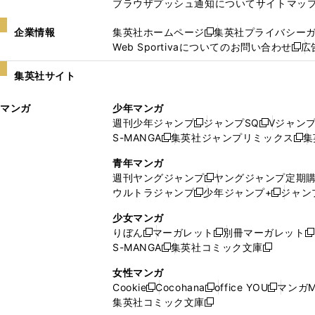
ブラウザプッシュ通知について
サイトマッ
企業情報
集英社ホームページ
集英社プライバシー
新
Web Sportivaについてのお問い合わせ
広
し
新
い
し
集英社サイト
ウ
い
ィ
ウ
マンガ
少年マンガ
ン
ィ
週刊少年ジャンプ
ジャンプSQ
Vジャン
ド
ン
新
新
S-MANGA
集英社ジャンプリミックス
集
ウ
ド
新
し
し
新
で
ウ
し
い
い
し
青年マンガ
開
で
い
ウ
ウ
い
週刊ヤングジャンプ
ヤングジャンプ定期
新
く
開
ウ
ィ
ィ
ウ
ウルトラジャンプ
少年ジャンプ+
ジャン
新
し
新
く
ィ
ン
ン
ィ
し
い
し
ン
ド
ド
ン
少女マンガ
い
ウ
い
ド
ウ
ウ
ド
りぼん
マーガレット
別冊マーガレット
新
新
新
ウ
ィ
ウ
ウ
で
で
ウ
S-MANGA
集英社コミック文庫
し
新
し
新
ィ
ン
ィ
で
開
開
で
い
し
い
し
ン
ド
ン
女性マンガ
開
く
く
開
ウ
い
ウ
い
ド
ウ
ド
Cookie
Cocohana
office YOU
マンガM
く
く
新
新
新
ィ
ウ
ィ
ウ
ウ
で
ウ
集英社コミック文庫
し
新
し
し
ン
ィ
ン
ィ
で
開
で