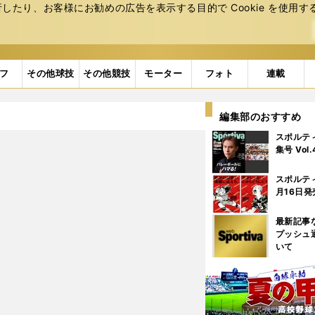
たり、お客様にお勧めの広告を表⽰する⽬的で Cookie を使⽤す
フ
その他球技
その他競技
モーター
フォト
連載
編集部のおすすめ
スポルテ
集号 Vol
スポルテ
月16日発
最新記事
プッシュ
いて