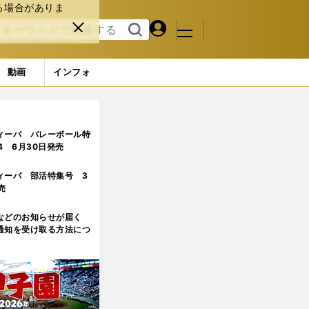
る場合がありま
マイペ
閉じ
検索
メニュ
ー
る
す
ジ
る
動画
インフォ
ィーバ バレーボール特
.4 6月30日発売
ィーバ 部活特集号 3
売
などのお知らせが届く
通知を受け取る方法につ