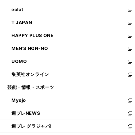
開
ウ
ン
ウ
し
eclat
く
で
ド
ィ
い
新
開
ウ
ン
ウ
し
T JAPAN
く
で
ド
ィ
い
新
開
ウ
ン
ウ
し
HAPPY PLUS ONE
く
で
ド
ィ
い
新
開
ウ
ン
ウ
し
MEN'S NON-NO
く
で
ド
ィ
い
新
開
ウ
ン
ウ
し
UOMO
く
で
ド
ィ
い
新
開
ウ
ン
ウ
し
集英社オンライン
く
で
ド
ィ
い
新
開
ウ
ン
ウ
し
芸能・情報・スポーツ
く
で
ド
ィ
い
開
ウ
ン
ウ
Myojo
く
で
ド
ィ
新
開
ウ
ン
し
週プレNEWS
く
で
ド
い
新
開
ウ
ウ
し
週プレ グラジャパ!
く
で
ィ
い
新
開
ン
ウ
し