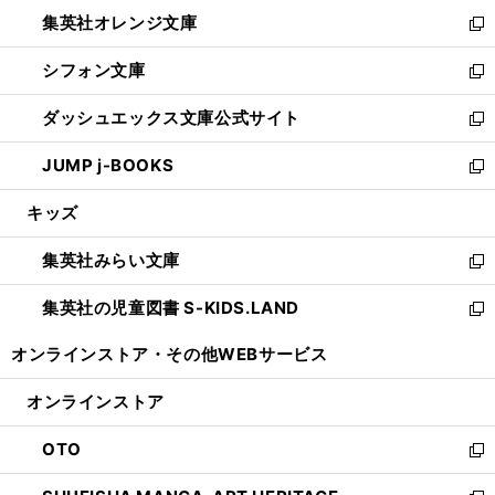
ウ
ン
し
集英社オレンジ文庫
く
で
ド
い
新
開
ウ
ウ
し
シフォン文庫
く
で
ィ
い
新
開
ン
ウ
し
ダッシュエックス文庫公式サイト
く
ド
ィ
い
新
ウ
ン
ウ
し
JUMP j-BOOKS
で
ド
ィ
い
新
開
ウ
ン
ウ
し
キッズ
く
で
ド
ィ
い
開
ウ
ン
ウ
集英社みらい文庫
く
で
ド
ィ
新
開
ウ
ン
し
集英社の児童図書 S-KIDS.LAND
く
で
ド
い
新
開
ウ
ウ
し
オンラインストア・
その他WEBサービス
く
で
ィ
い
開
ン
ウ
オンラインストア
く
ド
ィ
ウ
ン
OTO
で
ド
新
開
ウ
し