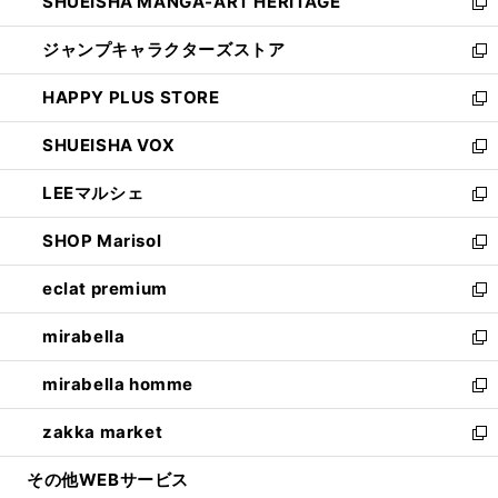
SHUEISHA MANGA-ART HERITAGE
く
で
い
新
開
ウ
し
ジャンプキャラクターズストア
く
ィ
い
新
ン
ウ
し
HAPPY PLUS STORE
ド
ィ
い
新
ウ
ン
ウ
し
SHUEISHA VOX
で
ド
ィ
い
新
開
ウ
ン
ウ
し
LEEマルシェ
く
で
ド
ィ
い
新
開
ウ
ン
ウ
し
SHOP Marisol
く
で
ド
ィ
い
新
開
ウ
ン
ウ
し
eclat premium
く
で
ド
ィ
い
新
開
ウ
ン
ウ
し
mirabella
く
で
ド
ィ
い
新
開
ウ
ン
ウ
し
mirabella homme
く
で
ド
ィ
い
新
開
ウ
ン
ウ
し
zakka market
く
で
ド
ィ
い
新
開
ウ
ン
ウ
し
その他WEBサービス
く
で
ド
ィ
い