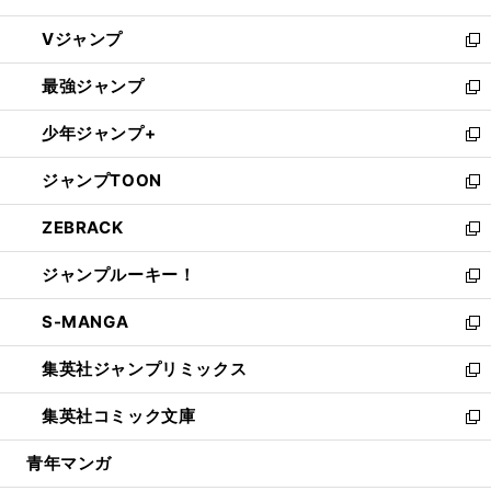
ウ
し
Vジャンプ
ィ
い
新
ン
ウ
し
最強ジャンプ
ド
ィ
い
新
ウ
ン
ウ
し
少年ジャンプ+
で
ド
ィ
い
新
開
ウ
ン
ウ
し
ジャンプTOON
く
で
ド
ィ
い
新
開
ウ
ン
ウ
し
ZEBRACK
く
で
ド
ィ
い
新
開
ウ
ン
ウ
し
ジャンプルーキー！
く
で
ド
ィ
い
新
開
ウ
ン
ウ
し
S-MANGA
く
で
ド
ィ
い
新
開
ウ
ン
ウ
し
集英社ジャンプリミックス
く
で
ド
ィ
い
新
開
ウ
ン
ウ
し
集英社コミック文庫
く
で
ド
ィ
い
新
開
ウ
ン
ウ
し
青年マンガ
く
で
ド
ィ
い
開
ウ
ン
ウ