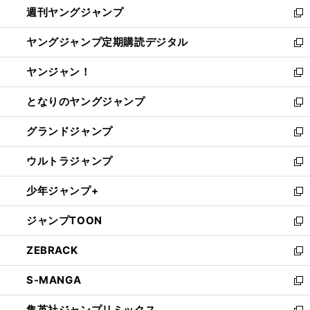
週刊ヤングジャンプ
く
で
ド
ィ
新
開
ウ
ン
し
ヤングジャンプ定期購読デジタル
く
で
ド
い
新
開
ウ
ウ
し
ヤンジャン！
く
で
ィ
い
新
開
ン
ウ
し
となりのヤングジャンプ
く
ド
ィ
い
新
ウ
ン
ウ
し
グランドジャンプ
で
ド
ィ
い
新
開
ウ
ン
ウ
し
ウルトラジャンプ
く
で
ド
ィ
い
新
開
ウ
ン
ウ
し
少年ジャンプ+
く
で
ド
ィ
い
新
開
ウ
ン
ウ
し
ジャンプTOON
く
で
ド
ィ
い
新
開
ウ
ン
ウ
し
ZEBRACK
く
で
ド
ィ
い
新
開
ウ
ン
ウ
し
S-MANGA
く
で
ド
ィ
い
新
開
ウ
ン
ウ
し
集英社ジャンプリミックス
く