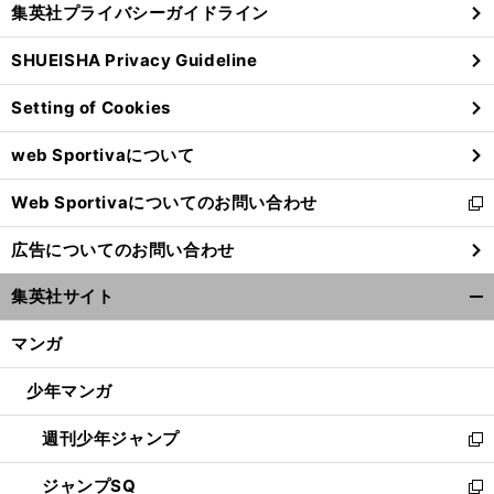
集英社プライバシーガイドライン
い
る
ウ
SHUEISHA Privacy Guideline
ィ
ン
Setting of Cookies
ド
ウ
web Sportivaについて
で
開
Web Sportivaについてのお問い合わせ
く
新
し
広告についてのお問い合わせ
い
ウ
集英社サイト
ィ
開
ン
く/
マンガ
ド
閉
ウ
じ
少年マンガ
で
る
開
週刊少年ジャンプ
く
新
し
ジャンプSQ
い
新