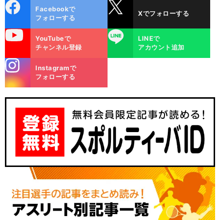
cebo
X
Facebookで
Xでフォローする
ok
フォローする
uTube
LINE
YouTubeで
LINEで
チャンネル登録
アカウント追加
stagra
Instagramで
m
フォローする