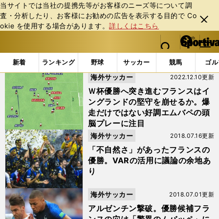
当サイトでは当社の提携先等がお客様のニーズ等について調
査・分析したり、お客様にお勧めの広告を表⽰する⽬的で Co
閉じ
okie を使⽤する場合があります。
詳しくはこちら
る
マイペ
web Sportiva (webスポルティーバ)
検索
メニュ
we
ー
「#オリビエ・ジルー」の最新ニュース・ 情報
b
ジ
新着
ランキング
野球
サッカー
競馬
ゴル
ス
海外サッカー
2022.12.10更新
ポ
ル
Ｗ杯優勝へ突き進むフランスはイ
テ
ングランドの堅守を崩せるか。爆
ィ
走だけではない好調エムバペの頭
ー
脳プレーに注目
バ
海外サッカー
2018.07.16更新
「不自然さ」があったフランスの
優勝。VARの活用に議論の余地あ
り
海外サッカー
2018.07.01更新
アルゼンチン撃破。優勝候補フラ