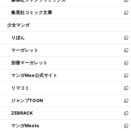
で
ド
ィ
い
新
開
ウ
ン
ウ
し
集英社コミック文庫
く
で
ド
ィ
い
新
開
ウ
ン
ウ
し
少女マンガ
く
で
ド
ィ
い
開
ウ
ン
ウ
りぼん
く
で
ド
ィ
新
開
ウ
ン
し
マーガレット
く
で
ド
い
新
開
ウ
ウ
し
別冊マーガレット
く
で
ィ
い
新
開
ン
ウ
し
マンガMee公式サイト
く
ド
ィ
い
新
ウ
ン
ウ
し
リマコミ
で
ド
ィ
い
新
開
ウ
ン
ウ
し
ジャンプTOON
く
で
ド
ィ
い
新
開
ウ
ン
ウ
し
ZEBRACK
く
で
ド
ィ
い
新
開
ウ
ン
ウ
し
マンガMeets
く
で
ド
ィ
い
新