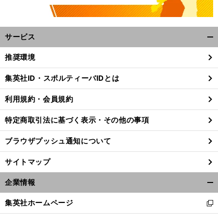
サービス
開
く/
推奨環境
閉
じ
集英社ID・スポルティーバIDとは
る
利用規約・会員規約
特定商取引法に基づく表示・その他の事項
ブラウザプッシュ通知について
サイトマップ
企業情報
開
く/
集英社ホームページ
新
閉
し
じ