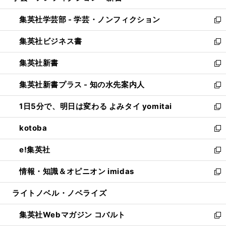
開
ウ
ン
ウ
集英社学芸部 - 学芸・ノンフィクション
く
で
ド
ィ
新
開
ウ
ン
し
集英社ビジネス書
く
で
ド
い
新
開
ウ
ウ
し
集英社新書
く
で
ィ
い
新
開
ン
ウ
し
集英社新書プラス - 知の水先案内人
く
ド
ィ
い
新
ウ
ン
ウ
し
1日5分で、明日は変わる よみタイ yomitai
で
ド
ィ
い
新
開
ウ
ン
ウ
し
kotoba
く
で
ド
ィ
い
新
開
ウ
ン
ウ
し
e!集英社
く
で
ド
ィ
い
新
開
ウ
ン
ウ
し
情報・知識＆オピニオン imidas
く
で
ド
ィ
い
新
開
ウ
ン
ウ
し
ライトノベル・ノベライズ
く
で
ド
ィ
い
開
ウ
ン
ウ
集英社Webマガジン コバルト
く
で
ド
ィ
新
開