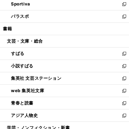
Sportiva
く
ド
ィ
い
新
ウ
ン
ウ
し
パラスポ
で
ド
ィ
い
新
開
ウ
ン
ウ
し
書籍
く
で
ド
ィ
い
開
ウ
ン
ウ
文芸・文庫・総合
く
で
ド
ィ
開
ウ
ン
すばる
く
で
ド
新
開
ウ
し
小説すばる
く
で
い
新
開
ウ
し
集英社 文芸ステーション
く
ィ
い
新
ン
ウ
し
web 集英社文庫
ド
ィ
い
新
ウ
ン
ウ
し
青春と読書
で
ド
ィ
い
新
開
ウ
ン
ウ
し
アジア人物史
く
で
ド
ィ
い
新
開
ウ
ン
ウ
し
学芸・ノンフィクション・新書
く
で
ド
ィ
い