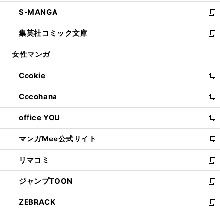
開
ウ
ン
ウ
し
S-MANGA
く
で
ド
ィ
い
新
開
ウ
ン
ウ
し
集英社コミック文庫
く
で
ド
ィ
い
新
開
ウ
ン
ウ
し
女性マンガ
く
で
ド
ィ
い
開
ウ
ン
ウ
Cookie
く
で
ド
ィ
新
開
ウ
ン
し
Cocohana
く
で
ド
い
新
開
ウ
ウ
し
office YOU
く
で
ィ
い
新
開
ン
ウ
し
マンガMee公式サイト
く
ド
ィ
い
新
ウ
ン
ウ
し
リマコミ
で
ド
ィ
い
新
開
ウ
ン
ウ
し
ジャンプTOON
く
で
ド
ィ
い
新
開
ウ
ン
ウ
し
ZEBRACK
く
で
ド
ィ
い
新
開
ウ
ン
ウ
し