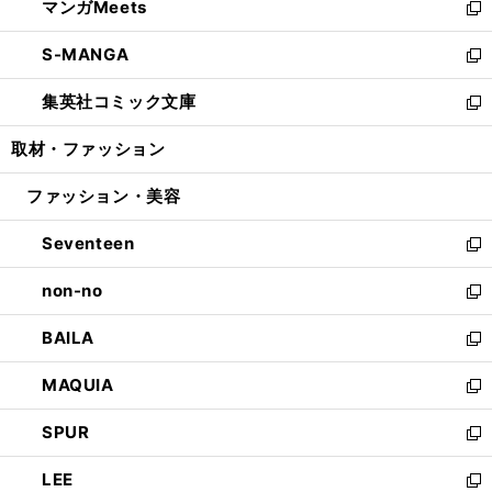
マンガMeets
く
で
ド
ィ
い
新
開
ウ
ン
ウ
し
S-MANGA
く
で
ド
ィ
い
新
開
ウ
ン
ウ
し
集英社コミック文庫
く
で
ド
ィ
い
新
開
ウ
ン
ウ
し
取材・ファッション
く
で
ド
ィ
い
開
ウ
ン
ウ
ファッション・美容
く
で
ド
ィ
開
ウ
ン
Seventeen
く
で
ド
新
開
ウ
し
non-no
く
で
い
新
開
ウ
し
BAILA
く
ィ
い
新
ン
ウ
し
MAQUIA
ド
ィ
い
新
ウ
ン
ウ
し
SPUR
で
ド
ィ
い
新
開
ウ
ン
ウ
し
LEE
く
で
ド
ィ
い
新