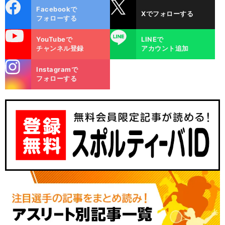
cebo
X
Facebookで
Xでフォローする
ok
フォローする
uTube
LINE
YouTubeで
LINEで
チャンネル登録
アカウント追加
stagra
Instagramで
m
フォローする