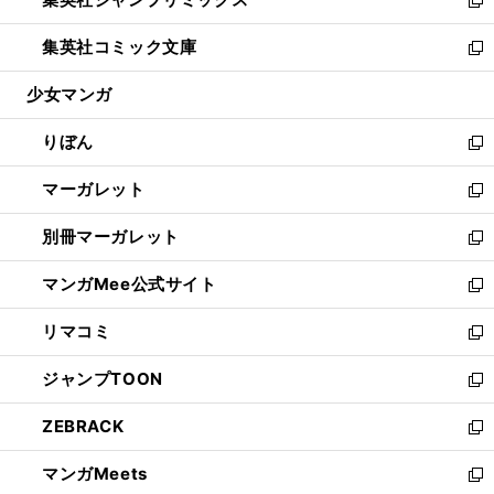
で
ド
ィ
い
新
開
ウ
ン
ウ
し
集英社コミック文庫
く
で
ド
ィ
い
新
開
ウ
ン
ウ
し
少女マンガ
く
で
ド
ィ
い
開
ウ
ン
ウ
りぼん
く
で
ド
ィ
新
開
ウ
ン
し
マーガレット
く
で
ド
い
新
開
ウ
ウ
し
別冊マーガレット
く
で
ィ
い
新
開
ン
ウ
し
マンガMee公式サイト
く
ド
ィ
い
新
ウ
ン
ウ
し
リマコミ
で
ド
ィ
い
新
開
ウ
ン
ウ
し
ジャンプTOON
く
で
ド
ィ
い
新
開
ウ
ン
ウ
し
ZEBRACK
く
で
ド
ィ
い
新
開
ウ
ン
ウ
し
マンガMeets
く
で
ド
ィ
い
新