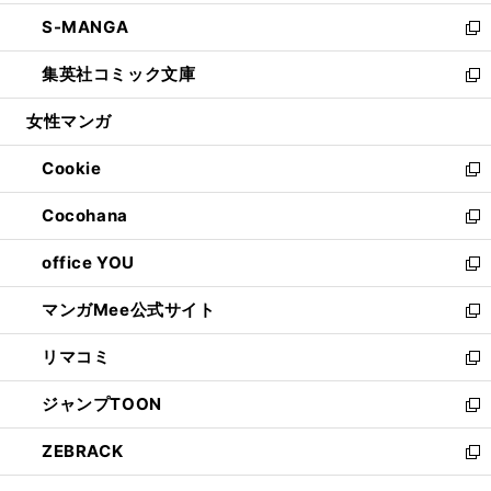
開
ウ
ン
ウ
し
S-MANGA
く
で
ド
ィ
い
新
開
ウ
ン
ウ
し
集英社コミック文庫
く
で
ド
ィ
い
新
開
ウ
ン
ウ
し
女性マンガ
く
で
ド
ィ
い
開
ウ
ン
ウ
Cookie
く
で
ド
ィ
新
開
ウ
ン
し
Cocohana
く
で
ド
い
新
開
ウ
ウ
し
office YOU
く
で
ィ
い
新
開
ン
ウ
し
マンガMee公式サイト
く
ド
ィ
い
新
ウ
ン
ウ
し
リマコミ
で
ド
ィ
い
新
開
ウ
ン
ウ
し
ジャンプTOON
く
で
ド
ィ
い
新
開
ウ
ン
ウ
し
ZEBRACK
く
で
ド
ィ
い
新
開
ウ
ン
ウ
し