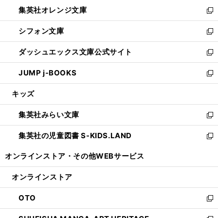
ウ
ン
し
集英社オレンジ文庫
く
で
ド
い
新
開
ウ
ウ
し
シフォン文庫
く
で
ィ
い
新
開
ン
ウ
し
ダッシュエックス文庫公式サイト
く
ド
ィ
い
新
ウ
ン
ウ
し
JUMP j-BOOKS
で
ド
ィ
い
新
開
ウ
ン
ウ
し
キッズ
く
で
ド
ィ
い
開
ウ
ン
ウ
集英社みらい文庫
く
で
ド
ィ
新
開
ウ
ン
し
集英社の児童図書 S-KIDS.LAND
く
で
ド
い
新
開
ウ
ウ
し
オンラインストア・
その他WEBサービス
く
で
ィ
い
開
ン
ウ
オンラインストア
く
ド
ィ
ウ
ン
OTO
で
ド
新
開
ウ
し