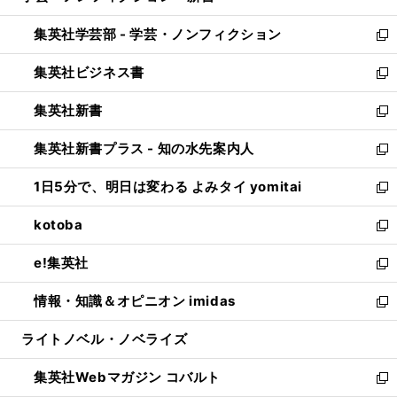
開
ウ
ン
ウ
集英社学芸部 - 学芸・ノンフィクション
く
で
ド
ィ
新
開
ウ
ン
し
集英社ビジネス書
く
で
ド
い
新
開
ウ
ウ
し
集英社新書
く
で
ィ
い
新
開
ン
ウ
し
集英社新書プラス - 知の水先案内人
く
ド
ィ
い
新
ウ
ン
ウ
し
1日5分で、明日は変わる よみタイ yomitai
で
ド
ィ
い
新
開
ウ
ン
ウ
し
kotoba
く
で
ド
ィ
い
新
開
ウ
ン
ウ
し
e!集英社
く
で
ド
ィ
い
新
開
ウ
ン
ウ
し
情報・知識＆オピニオン imidas
く
で
ド
ィ
い
新
開
ウ
ン
ウ
し
ライトノベル・ノベライズ
く
で
ド
ィ
い
開
ウ
ン
ウ
集英社Webマガジン コバルト
く
で
ド
ィ
新
開