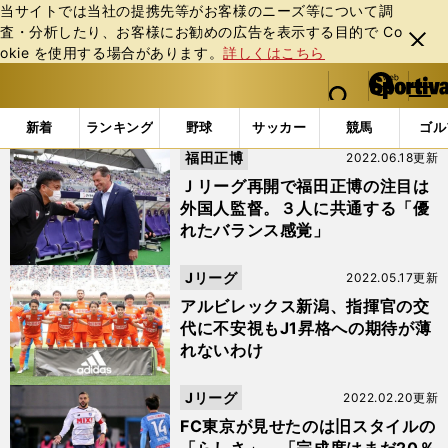
当サイトでは当社の提携先等がお客様のニーズ等について調
査・分析したり、お客様にお勧めの広告を表⽰する⽬的で Co
閉じ
okie を使⽤する場合があります。
詳しくはこちら
る
マイペ
web Sportiva (webスポルティーバ)
検索
メニュ
we
ー
「#アルベル・プッチ・オルトネダ」の最新ニュース・ 情
b
ジ
新着
ランキング
野球
サッカー
競馬
ゴル
ス
福田正博
2022.06.18更新
ポ
ル
Ｊリーグ再開で福田正博の注目は
テ
外国人監督。３人に共通する「優
ィ
れたバランス感覚」
ー
バ
Jリーグ
2022.05.17更新
アルビレックス新潟、指揮官の交
代に不安視もJ1昇格への期待が薄
れないわけ
Jリーグ
2022.02.20更新
FC東京が見せたのは旧スタイルの