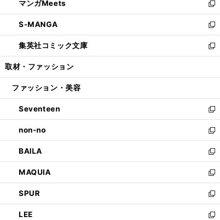
マンガMeets
く
で
ド
ィ
い
新
開
ウ
ン
ウ
し
S-MANGA
く
で
ド
ィ
い
新
開
ウ
ン
ウ
し
集英社コミック文庫
く
で
ド
ィ
い
新
開
ウ
ン
ウ
し
取材・ファッション
く
で
ド
ィ
い
開
ウ
ン
ウ
ファッション・美容
く
で
ド
ィ
開
ウ
ン
Seventeen
く
で
ド
新
開
ウ
し
non-no
く
で
い
新
開
ウ
し
BAILA
く
ィ
い
新
ン
ウ
し
MAQUIA
ド
ィ
い
新
ウ
ン
ウ
し
SPUR
で
ド
ィ
い
新
開
ウ
ン
ウ
し
LEE
く
で
ド
ィ
い
新