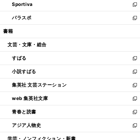
Sportiva
く
ド
ィ
い
新
ウ
ン
ウ
し
パラスポ
で
ド
ィ
い
新
開
ウ
ン
ウ
し
書籍
く
で
ド
ィ
い
開
ウ
ン
ウ
文芸・文庫・総合
く
で
ド
ィ
開
ウ
ン
すばる
く
で
ド
新
開
ウ
し
小説すばる
く
で
い
新
開
ウ
し
集英社 文芸ステーション
く
ィ
い
新
ン
ウ
し
web 集英社文庫
ド
ィ
い
新
ウ
ン
ウ
し
青春と読書
で
ド
ィ
い
新
開
ウ
ン
ウ
し
アジア人物史
く
で
ド
ィ
い
新
開
ウ
ン
ウ
し
学芸・ノンフィクション・新書
く
で
ド
ィ
い