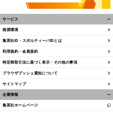
サービス
開
く/
推奨環境
閉
じ
集英社ID・スポルティーバIDとは
る
利用規約・会員規約
特定商取引法に基づく表示・その他の事項
ブラウザプッシュ通知について
サイトマップ
企業情報
開
く/
集英社ホームページ
新
閉
し
じ