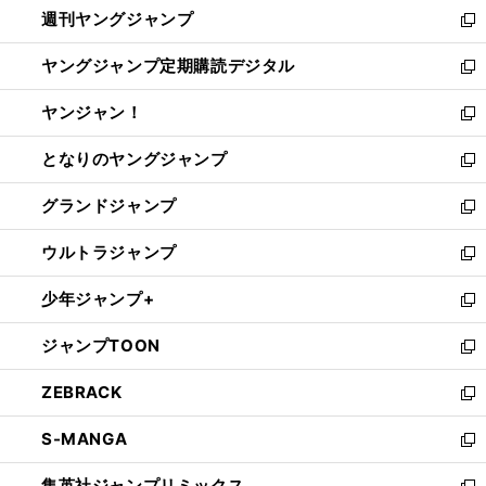
週刊ヤングジャンプ
く
で
ド
ィ
新
開
ウ
ン
し
ヤングジャンプ定期購読デジタル
く
で
ド
い
新
開
ウ
ウ
し
ヤンジャン！
く
で
ィ
い
新
開
ン
ウ
し
となりのヤングジャンプ
く
ド
ィ
い
新
ウ
ン
ウ
し
グランドジャンプ
で
ド
ィ
い
新
開
ウ
ン
ウ
し
ウルトラジャンプ
く
で
ド
ィ
い
新
開
ウ
ン
ウ
し
少年ジャンプ+
く
で
ド
ィ
い
新
開
ウ
ン
ウ
し
ジャンプTOON
く
で
ド
ィ
い
新
開
ウ
ン
ウ
し
ZEBRACK
く
で
ド
ィ
い
新
開
ウ
ン
ウ
し
S-MANGA
く
で
ド
ィ
い
新
開
ウ
ン
ウ
し
集英社ジャンプリミックス
く