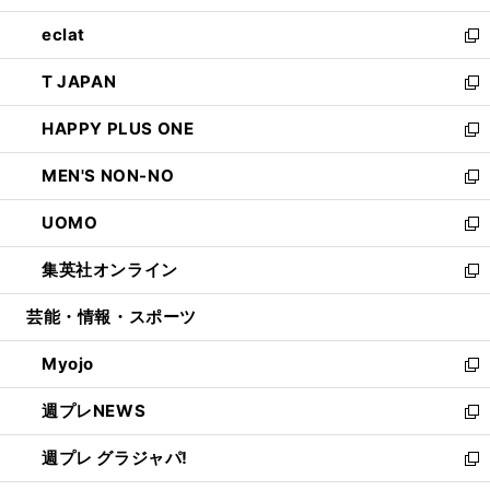
開
ウ
ン
ウ
し
eclat
く
で
ド
ィ
い
新
開
ウ
ン
ウ
し
T JAPAN
く
で
ド
ィ
い
新
開
ウ
ン
ウ
し
HAPPY PLUS ONE
く
で
ド
ィ
い
新
開
ウ
ン
ウ
し
MEN'S NON-NO
く
で
ド
ィ
い
新
開
ウ
ン
ウ
し
UOMO
く
で
ド
ィ
い
新
開
ウ
ン
ウ
し
集英社オンライン
く
で
ド
ィ
い
新
開
ウ
ン
ウ
し
芸能・情報・スポーツ
く
で
ド
ィ
い
開
ウ
ン
ウ
Myojo
く
で
ド
ィ
新
開
ウ
ン
し
週プレNEWS
く
で
ド
い
新
開
ウ
ウ
し
週プレ グラジャパ!
く
で
ィ
い
新
開
ン
ウ
し