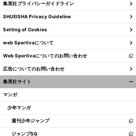
集英社プライバシーガイドライン
い
る
ウ
SHUEISHA Privacy Guideline
ィ
ン
Setting of Cookies
ド
ウ
web Sportivaについて
で
開
Web Sportivaについてのお問い合わせ
く
新
し
広告についてのお問い合わせ
い
ウ
集英社サイト
ィ
開
ン
く/
マンガ
ド
閉
ウ
じ
少年マンガ
で
る
開
週刊少年ジャンプ
く
新
し
ジャンプSQ
い
新