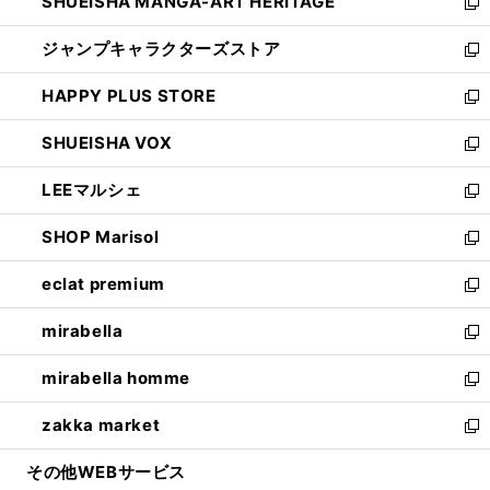
SHUEISHA MANGA-ART HERITAGE
く
で
い
新
開
ウ
し
ジャンプキャラクターズストア
く
ィ
い
新
ン
ウ
し
HAPPY PLUS STORE
ド
ィ
い
新
ウ
ン
ウ
し
SHUEISHA VOX
で
ド
ィ
い
新
開
ウ
ン
ウ
し
LEEマルシェ
く
で
ド
ィ
い
新
開
ウ
ン
ウ
し
SHOP Marisol
く
で
ド
ィ
い
新
開
ウ
ン
ウ
し
eclat premium
く
で
ド
ィ
い
新
開
ウ
ン
ウ
し
mirabella
く
で
ド
ィ
い
新
開
ウ
ン
ウ
し
mirabella homme
く
で
ド
ィ
い
新
開
ウ
ン
ウ
し
zakka market
く
で
ド
ィ
い
新
開
ウ
ン
ウ
し
その他WEBサービス
く
で
ド
ィ
い