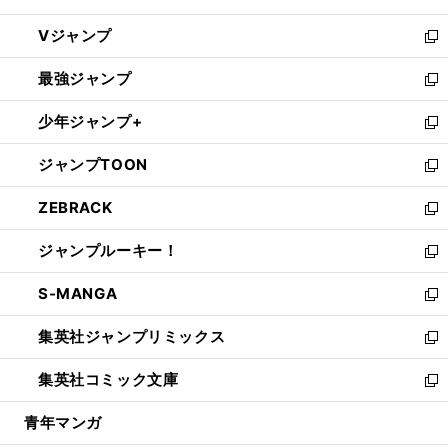
ウ
し
Vジャンプ
ィ
い
新
ン
ウ
し
最強ジャンプ
ド
ィ
い
新
ウ
ン
ウ
し
少年ジャンプ+
で
ド
ィ
い
新
開
ウ
ン
ウ
し
ジャンプTOON
く
で
ド
ィ
い
新
開
ウ
ン
ウ
し
ZEBRACK
く
で
ド
ィ
い
新
開
ウ
ン
ウ
し
ジャンプルーキー！
く
で
ド
ィ
い
新
開
ウ
ン
ウ
し
S-MANGA
く
で
ド
ィ
い
新
開
ウ
ン
ウ
し
集英社ジャンプリミックス
く
で
ド
ィ
い
新
開
ウ
ン
ウ
し
集英社コミック文庫
く
で
ド
ィ
い
新
開
ウ
ン
ウ
し
青年マンガ
く
で
ド
ィ
い
開
ウ
ン
ウ