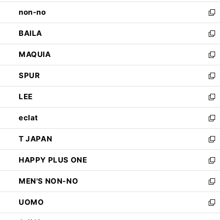
開
ウ
し
non-no
く
で
い
新
開
ウ
し
BAILA
く
ィ
い
新
ン
ウ
し
MAQUIA
ド
ィ
い
新
ウ
ン
ウ
し
SPUR
で
ド
ィ
い
新
開
ウ
ン
ウ
し
LEE
く
で
ド
ィ
い
新
開
ウ
ン
ウ
し
eclat
く
で
ド
ィ
い
新
開
ウ
ン
ウ
し
T JAPAN
く
で
ド
ィ
い
新
開
ウ
ン
ウ
し
HAPPY PLUS ONE
く
で
ド
ィ
い
新
開
ウ
ン
ウ
し
MEN'S NON-NO
く
で
ド
ィ
い
新
開
ウ
ン
ウ
し
UOMO
く
で
ド
ィ
い
新
開
ウ
ン
ウ
し