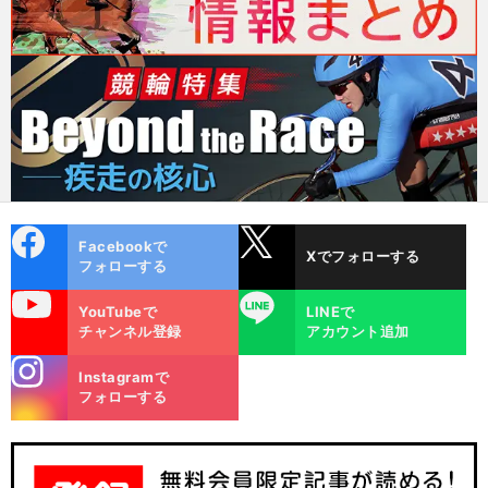
cebo
X
Facebookで
Xでフォローする
ok
フォローする
uTube
LINE
YouTubeで
LINEで
チャンネル登録
アカウント追加
stagra
Instagramで
m
フォローする