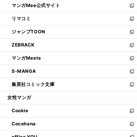
し
マンガMee公式サイト
く
ド
ィ
い
新
ウ
ン
ウ
し
リマコミ
で
ド
ィ
い
新
開
ウ
ン
ウ
し
ジャンプTOON
く
で
ド
ィ
い
新
開
ウ
ン
ウ
し
ZEBRACK
く
で
ド
ィ
い
新
開
ウ
ン
ウ
し
マンガMeets
く
で
ド
ィ
い
新
開
ウ
ン
ウ
し
S-MANGA
く
で
ド
ィ
い
新
開
ウ
ン
ウ
し
集英社コミック文庫
く
で
ド
ィ
い
新
開
ウ
ン
ウ
し
女性マンガ
く
で
ド
ィ
い
開
ウ
ン
ウ
Cookie
く
で
ド
ィ
新
開
ウ
ン
し
Cocohana
く
で
ド
い
新
開
ウ
ウ
し
office YOU
く