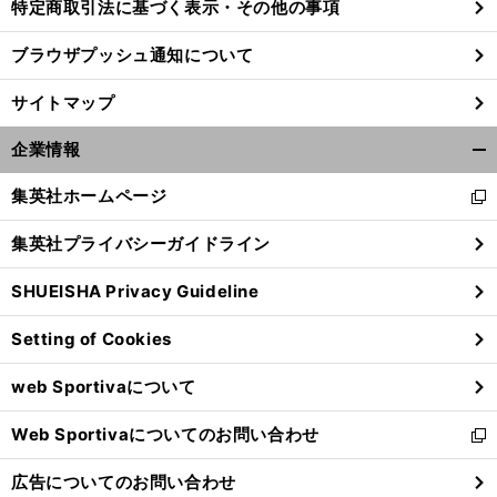
特定商取引法に基づく表示・その他の事項
ブラウザプッシュ通知について
サイトマップ
企業情報
開
く/
集英社ホームページ
新
閉
し
じ
集英社プライバシーガイドライン
い
る
ウ
SHUEISHA Privacy Guideline
ィ
ン
Setting of Cookies
ド
ウ
web Sportivaについて
で
開
Web Sportivaについてのお問い合わせ
く
新
し
広告についてのお問い合わせ
い