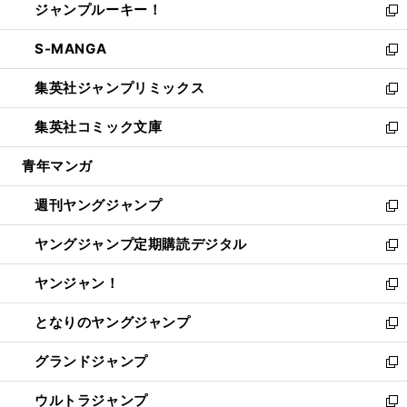
ジャンプルーキー！
く
で
ド
ィ
い
新
開
ウ
ン
ウ
し
S-MANGA
く
で
ド
ィ
い
新
開
ウ
ン
ウ
し
集英社ジャンプリミックス
く
で
ド
ィ
い
新
開
ウ
ン
ウ
し
集英社コミック文庫
く
で
ド
ィ
い
新
開
ウ
ン
ウ
し
青年マンガ
く
で
ド
ィ
い
開
ウ
ン
ウ
週刊ヤングジャンプ
く
で
ド
ィ
新
開
ウ
ン
し
ヤングジャンプ定期購読デジタル
く
で
ド
い
新
開
ウ
ウ
し
ヤンジャン！
く
で
ィ
い
新
開
ン
ウ
し
となりのヤングジャンプ
く
ド
ィ
い
新
ウ
ン
ウ
し
グランドジャンプ
で
ド
ィ
い
新
開
ウ
ン
ウ
し
ウルトラジャンプ
く
で
ド
ィ
い
新