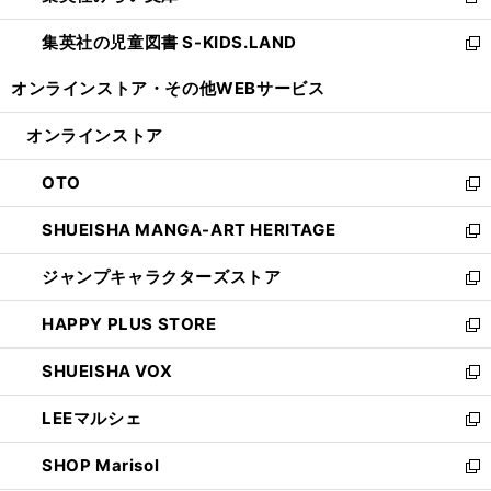
新
開
ウ
ン
し
集英社の児童図書 S-KIDS.LAND
く
で
ド
い
新
開
ウ
ウ
し
オンラインストア・
その他WEBサービス
く
で
ィ
い
開
ン
ウ
オンラインストア
く
ド
ィ
ウ
ン
OTO
で
ド
新
開
ウ
し
SHUEISHA MANGA-ART HERITAGE
く
で
い
新
開
ウ
し
ジャンプキャラクターズストア
く
ィ
い
新
ン
ウ
し
HAPPY PLUS STORE
ド
ィ
い
新
ウ
ン
ウ
し
SHUEISHA VOX
で
ド
ィ
い
新
開
ウ
ン
ウ
し
LEEマルシェ
く
で
ド
ィ
い
新
開
ウ
ン
ウ
し
SHOP Marisol
く
で
ド
ィ
い
新
開
ウ