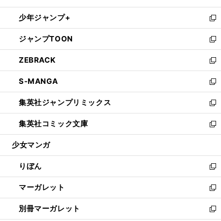
開
ウ
ン
ウ
し
少年ジャンプ+
く
で
ド
ィ
い
新
開
ウ
ン
ウ
し
ジャンプTOON
く
で
ド
ィ
い
新
開
ウ
ン
ウ
し
ZEBRACK
く
で
ド
ィ
い
新
開
ウ
ン
ウ
し
S-MANGA
く
で
ド
ィ
い
新
開
ウ
ン
ウ
し
集英社ジャンプリミックス
く
で
ド
ィ
い
新
開
ウ
ン
ウ
し
集英社コミック文庫
く
で
ド
ィ
い
新
開
ウ
ン
ウ
し
少女マンガ
く
で
ド
ィ
い
開
ウ
ン
ウ
りぼん
く
で
ド
ィ
新
開
ウ
ン
し
マーガレット
く
で
ド
い
新
開
ウ
ウ
し
別冊マーガレット
く
で
ィ
い
新
開
ン
ウ