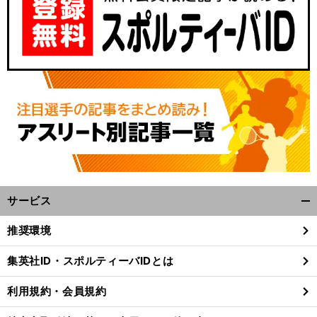
サービス
開
く/
推奨環境
閉
じ
集英社ID・スポルティーバIDとは
る
利用規約・会員規約