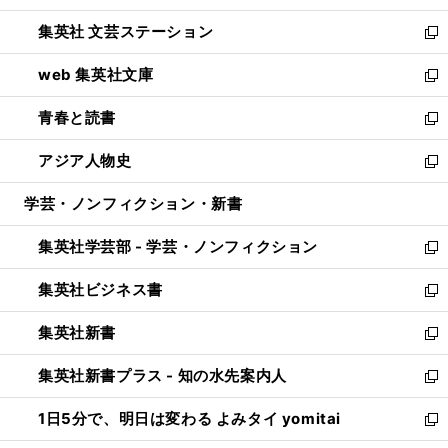
開
ウ
し
集英社 文芸ステーション
く
ィ
い
新
ン
ウ
し
web 集英社文庫
ド
ィ
い
新
ウ
ン
ウ
し
青春と読書
で
ド
ィ
い
新
開
ウ
ン
ウ
し
アジア人物史
く
で
ド
ィ
い
新
開
ウ
ン
ウ
し
学芸・ノンフィクション・新書
く
で
ド
ィ
い
開
ウ
ン
ウ
集英社学芸部 - 学芸・ノンフィクション
く
で
ド
ィ
新
開
ウ
ン
し
集英社ビジネス書
く
で
ド
い
新
開
ウ
ウ
し
集英社新書
く
で
ィ
い
新
開
ン
ウ
し
集英社新書プラス - 知の水先案内人
く
ド
ィ
い
新
ウ
ン
ウ
し
1日5分で、明日は変わる よみタイ yomitai
で
ド
ィ
い
新
開
ウ
ン
ウ
し