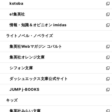
kotoba
く
で
ド
ィ
い
新
開
ウ
ン
ウ
し
e!集英社
く
で
ド
ィ
い
新
開
ウ
ン
ウ
し
情報・知識＆オピニオン imidas
く
で
ド
ィ
い
新
開
ウ
ン
ウ
し
ライトノベル・ノベライズ
く
で
ド
ィ
い
開
ウ
ン
ウ
集英社Webマガジン コバルト
く
で
ド
ィ
新
開
ウ
ン
し
集英社オレンジ文庫
く
で
ド
い
新
開
ウ
ウ
し
シフォン文庫
く
で
ィ
い
新
開
ン
ウ
し
ダッシュエックス文庫公式サイト
く
ド
ィ
い
新
ウ
ン
ウ
し
JUMP j-BOOKS
で
ド
ィ
い
新
開
ウ
ン
ウ
し
キッズ
く
で
ド
ィ
い
開
ウ
ン
ウ
集英社みらい文庫
く
で
ド
ィ