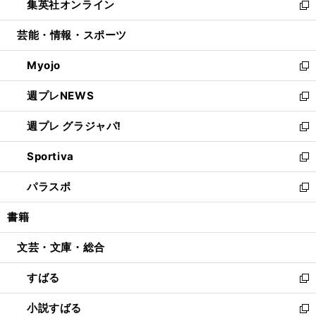
集英社オンライン
く
で
ド
ィ
い
新
開
ウ
ン
ウ
し
芸能・情報・スポーツ
く
で
ド
ィ
い
開
ウ
ン
ウ
Myojo
く
で
ド
ィ
新
開
ウ
ン
し
週プレNEWS
く
で
ド
い
新
開
ウ
ウ
し
週プレ グラジャパ!
く
で
ィ
い
新
開
ン
ウ
し
Sportiva
く
ド
ィ
い
新
ウ
ン
ウ
し
パラスポ
で
ド
ィ
い
新
開
ウ
ン
ウ
し
書籍
く
で
ド
ィ
い
開
ウ
ン
ウ
文芸・文庫・総合
く
で
ド
ィ
開
ウ
ン
すばる
く
で
ド
新
開
ウ
し
小説すばる
く
で
い
新