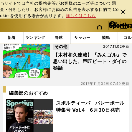
当サイトでは当社の提携先等がお客様のニーズ等について調
査・分析したり、お客様にお勧めの広告を表⽰する⽬的で Co
閉じ
okie を使⽤する場合があります。
詳しくはこちら
る
マイペ
web Sportiva (webスポルティーバ)
検索
メニュ
we
ー
「#みんなのGOLF」の最新ニュース・ 情報
b
ジ
新着
ランキング
野球
サッカー
競馬
ゴル
ス
その他
2017.11.02更新
ポ
ル
【木村和久連載】『みんゴル』で
テ
思い出した、巨匠ピート・ダイの
ィ
秘話
ー
バ
2017年11月02日 07:49 更新
編集部のおすすめ
スポルティーバ バレーボール
特集号 Vol.4 6月30日発売