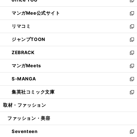
で
ィ
い
新
開
ン
ウ
し
マンガMee公式サイト
く
ド
ィ
い
新
ウ
ン
ウ
し
リマコミ
で
ド
ィ
い
新
開
ウ
ン
ウ
し
ジャンプTOON
く
で
ド
ィ
い
新
開
ウ
ン
ウ
し
ZEBRACK
く
で
ド
ィ
い
新
開
ウ
ン
ウ
し
マンガMeets
く
で
ド
ィ
い
新
開
ウ
ン
ウ
し
S-MANGA
く
で
ド
ィ
い
新
開
ウ
ン
ウ
し
集英社コミック文庫
く
で
ド
ィ
い
新
開
ウ
ン
ウ
し
取材・ファッション
く
で
ド
ィ
い
開
ウ
ン
ウ
ファッション・美容
く
で
ド
ィ
開
ウ
ン
Seventeen
く
で
ド
新