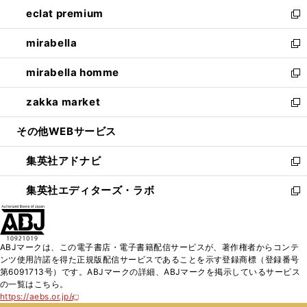
ン
ウ
し
eclat premium
く
で
ド
ィ
い
新
開
ウ
ン
ウ
し
mirabella
く
で
ド
ィ
い
新
開
ウ
ン
ウ
し
mirabella homme
く
で
ド
ィ
い
新
開
ウ
ン
ウ
し
zakka market
く
で
ド
ィ
い
新
開
ウ
ン
ウ
し
その他WEBサービス
く
で
ド
ィ
い
開
ウ
ン
ウ
集英社アドナビ
く
で
ド
ィ
新
開
ウ
ン
し
集英社エディターズ・ラボ
く
で
ド
い
新
開
ウ
ウ
し
く
で
ィ
い
開
ン
ウ
ABJマークは、この電子書店・電子書籍配信サービスが、著作権者からコンテ
く
ド
ィ
ンツ使用許諾を得た正規版配信サービスであることを示す登録商標（登録番号
ウ
ン
第6091713号）です。ABJマークの詳細、ABJマークを掲示しているサービス
で
ド
の一覧はこちら。
開
ウ
https://aebs.or.jp/
新