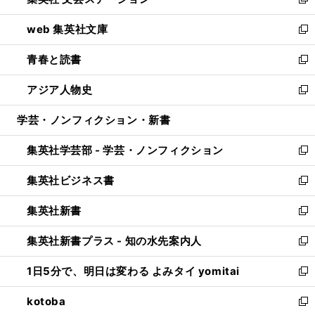
ィ
い
新
ン
ウ
し
web 集英社文庫
ド
ィ
い
新
ウ
ン
ウ
し
青春と読書
で
ド
ィ
い
新
開
ウ
ン
ウ
し
アジア人物史
く
で
ド
ィ
い
新
開
ウ
ン
ウ
し
学芸・ノンフィクション・新書
く
で
ド
ィ
い
開
ウ
ン
ウ
集英社学芸部 - 学芸・ノンフィクション
く
で
ド
ィ
新
開
ウ
ン
し
集英社ビジネス書
く
で
ド
い
新
開
ウ
ウ
し
集英社新書
く
で
ィ
い
新
開
ン
ウ
し
集英社新書プラス - 知の水先案内人
く
ド
ィ
い
新
ウ
ン
ウ
し
1日5分で、明日は変わる よみタイ yomitai
で
ド
ィ
い
新
開
ウ
ン
ウ
し
kotoba
く
で
ド
ィ
い
新