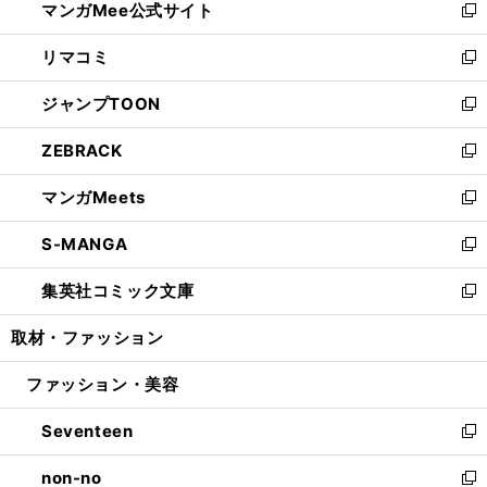
マンガMee公式サイト
く
ド
ィ
い
新
ウ
ン
ウ
し
リマコミ
で
ド
ィ
い
新
開
ウ
ン
ウ
し
ジャンプTOON
く
で
ド
ィ
い
新
開
ウ
ン
ウ
し
ZEBRACK
く
で
ド
ィ
い
新
開
ウ
ン
ウ
し
マンガMeets
く
で
ド
ィ
い
新
開
ウ
ン
ウ
し
S-MANGA
く
で
ド
ィ
い
新
開
ウ
ン
ウ
し
集英社コミック文庫
く
で
ド
ィ
い
新
開
ウ
ン
ウ
し
取材・ファッション
く
で
ド
ィ
い
開
ウ
ン
ウ
ファッション・美容
く
で
ド
ィ
開
ウ
ン
Seventeen
く
で
ド
新
開
ウ
し
non-no
く
で
い
新