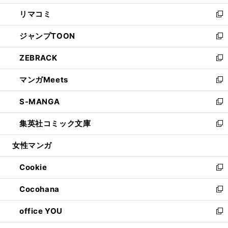
ウ
ン
ウ
し
リマコミ
で
ド
ィ
い
新
開
ウ
ン
ウ
し
ジャンプTOON
く
で
ド
ィ
い
新
開
ウ
ン
ウ
し
ZEBRACK
く
で
ド
ィ
い
新
開
ウ
ン
ウ
し
マンガMeets
く
で
ド
ィ
い
新
開
ウ
ン
ウ
し
S-MANGA
く
で
ド
ィ
い
新
開
ウ
ン
ウ
し
集英社コミック文庫
く
で
ド
ィ
い
新
開
ウ
ン
ウ
し
女性マンガ
く
で
ド
ィ
い
開
ウ
ン
ウ
Cookie
く
で
ド
ィ
新
開
ウ
ン
し
Cocohana
く
で
ド
い
新
開
ウ
ウ
し
office YOU
く
で
ィ
い
新
開
ン
ウ
し