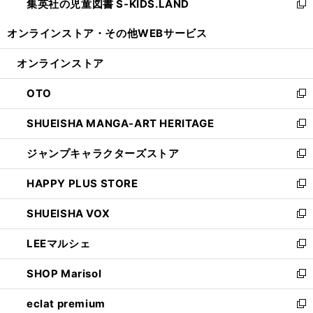
集英社の児童図書 S-KIDS.LAND
く
で
ド
い
新
開
ウ
ウ
し
オンラインストア・
その他WEBサービス
く
で
ィ
い
開
ン
ウ
オンラインストア
く
ド
ィ
ウ
ン
OTO
で
ド
新
開
ウ
し
SHUEISHA MANGA-ART HERITAGE
く
で
い
新
開
ウ
し
ジャンプキャラクターズストア
く
ィ
い
新
ン
ウ
し
HAPPY PLUS STORE
ド
ィ
い
新
ウ
ン
ウ
し
SHUEISHA VOX
で
ド
ィ
い
新
開
ウ
ン
ウ
し
LEEマルシェ
く
で
ド
ィ
い
新
開
ウ
ン
ウ
し
SHOP Marisol
く
で
ド
ィ
い
新
開
ウ
ン
ウ
し
eclat premium
く
で
ド
ィ
い
新