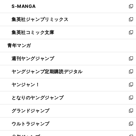
ン
ウ
し
S-MANGA
く
で
ド
ィ
い
新
開
ウ
ン
ウ
し
集英社ジャンプリミックス
く
で
ド
ィ
い
新
開
ウ
ン
ウ
し
集英社コミック文庫
く
で
ド
ィ
い
新
開
ウ
ン
ウ
し
青年マンガ
く
で
ド
ィ
い
開
ウ
ン
ウ
週刊ヤングジャンプ
く
で
ド
ィ
新
開
ウ
ン
し
ヤングジャンプ定期購読デジタル
く
で
ド
い
新
開
ウ
ウ
し
ヤンジャン！
く
で
ィ
い
新
開
ン
ウ
し
となりのヤングジャンプ
く
ド
ィ
い
新
ウ
ン
ウ
し
グランドジャンプ
で
ド
ィ
い
新
開
ウ
ン
ウ
し
ウルトラジャンプ
く
で
ド
ィ
い
新
開
ウ
ン
ウ
し