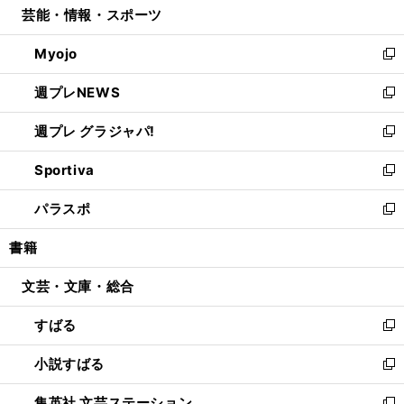
芸能・情報・スポーツ
く
で
ド
ィ
い
開
ウ
ン
ウ
Myojo
く
で
ド
ィ
新
開
ウ
ン
し
週プレNEWS
く
で
ド
い
新
開
ウ
ウ
し
週プレ グラジャパ!
く
で
ィ
い
新
開
ン
ウ
し
Sportiva
く
ド
ィ
い
新
ウ
ン
ウ
し
パラスポ
で
ド
ィ
い
新
開
ウ
ン
ウ
し
書籍
く
で
ド
ィ
い
開
ウ
ン
ウ
文芸・文庫・総合
く
で
ド
ィ
開
ウ
ン
すばる
く
で
ド
新
開
ウ
し
小説すばる
く
で
い
新
開
ウ
し
集英社 文芸ステーション
く