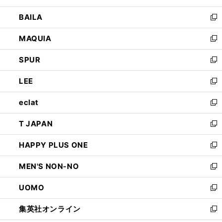
開
ウ
し
BAILA
く
ィ
い
新
ン
ウ
し
MAQUIA
ド
ィ
い
新
ウ
ン
ウ
し
SPUR
で
ド
ィ
い
新
開
ウ
ン
ウ
し
LEE
く
で
ド
ィ
い
新
開
ウ
ン
ウ
し
eclat
く
で
ド
ィ
い
新
開
ウ
ン
ウ
し
T JAPAN
く
で
ド
ィ
い
新
開
ウ
ン
ウ
し
HAPPY PLUS ONE
く
で
ド
ィ
い
新
開
ウ
ン
ウ
し
MEN'S NON-NO
く
で
ド
ィ
い
新
開
ウ
ン
ウ
し
UOMO
く
で
ド
ィ
い
新
開
ウ
ン
ウ
し
集英社オンライン
く
で
ド
ィ
い
新
開
ウ
ン
ウ
し