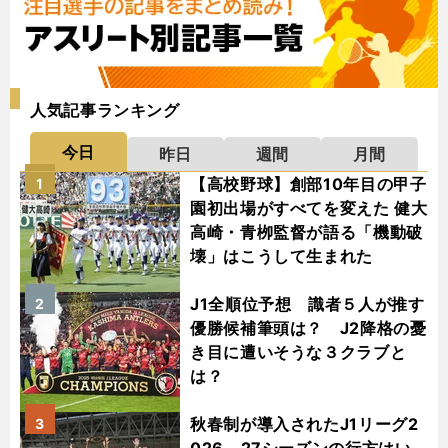
人気記事ランキング
今日
昨日
週間
月間
【高校野球】創部10年目の甲子
1
園初出場がすべてを変えた 健大
高崎・青栁監督が語る「機動破
壊」はこうして生まれた
J1全順位予想 識者５人が推す
2
優勝候補筆頭は？ J2降格の憂
き目に遭いそうな３クラブと
は？
秋春制が導入されたJ1リーグ2
3
026－27シーズンの行方はい