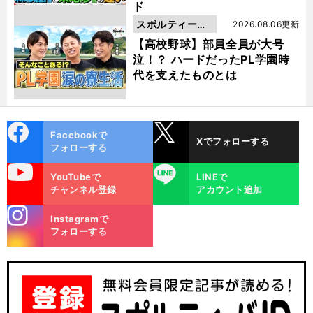
ド
スポルティーバ
2026.08.06更新
動画
【高校野球】部員全員が大号
泣！？ ハードだったPL学園時
代を支えたものとは
cebo
X
Facebookで
Xでフォローする
ok
フォローする
uTube
LINE
YouTubeで
LINEで
チャンネル登録
アカウント追加
stagra
Instagramで
m
フォローする