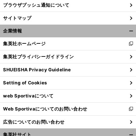
ブラウザプッシュ通知について
サイトマップ
企業情報
開
く/
集英社ホームページ
新
閉
し
じ
集英社プライバシーガイドライン
い
る
ウ
SHUEISHA Privacy Guideline
ィ
ン
Setting of Cookies
ド
ウ
web Sportivaについて
で
開
Web Sportivaについてのお問い合わせ
く
新
し
広告についてのお問い合わせ
い
ウ
集英社サイト
ィ