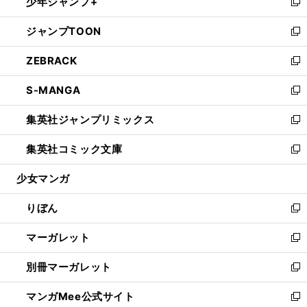
少年ジャンプ+
く
で
ド
ィ
い
新
開
ウ
ン
ウ
し
ジャンプTOON
く
で
ド
ィ
い
新
開
ウ
ン
ウ
し
ZEBRACK
く
で
ド
ィ
い
新
開
ウ
ン
ウ
し
S-MANGA
く
で
ド
ィ
い
新
開
ウ
ン
ウ
し
集英社ジャンプリミックス
く
で
ド
ィ
い
新
開
ウ
ン
ウ
し
集英社コミック文庫
く
で
ド
ィ
い
新
開
ウ
ン
ウ
し
少女マンガ
く
で
ド
ィ
い
開
ウ
ン
ウ
りぼん
く
で
ド
ィ
新
開
ウ
ン
し
マーガレット
く
で
ド
い
新
開
ウ
ウ
し
別冊マーガレット
く
で
ィ
い
新
開
ン
ウ
し
マンガMee公式サイト
く
ド
ィ
い
新