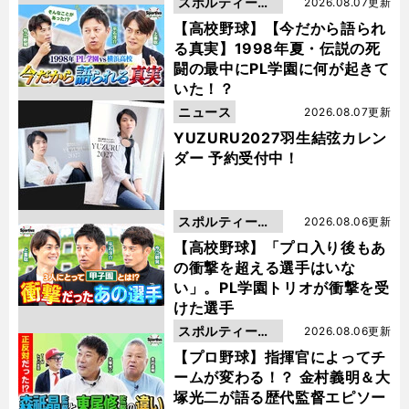
スポルティーバ
2026.08.07更新
動画
【高校野球】【今だから語られ
る真実】1998年夏・伝説の死
闘の最中にPL学園に何が起きて
いた！？
ニュース
2026.08.07更新
YUZURU2027羽生結弦カレン
ダー 予約受付中！
スポルティーバ
2026.08.06更新
動画
【高校野球】「プロ入り後もあ
の衝撃を超える選手はいな
い」。PL学園トリオが衝撃を受
けた選手
スポルティーバ
2026.08.06更新
動画
【プロ野球】指揮官によってチ
ームが変わる！？ 金村義明＆大
塚光二が語る歴代監督エピソー