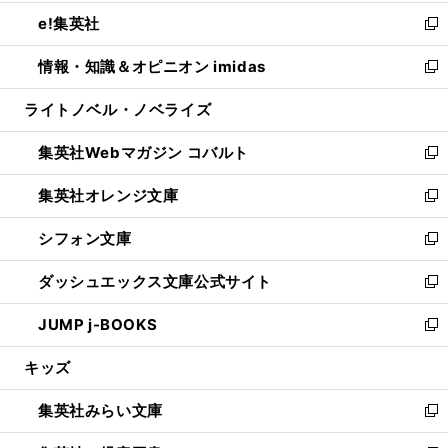
開
ウ
ン
ウ
し
e!集英社
く
で
ド
ィ
い
新
開
ウ
ン
ウ
し
情報・知識＆オピニオン imidas
く
で
ド
ィ
い
新
開
ウ
ン
ウ
し
ライトノベル・ノベライズ
く
で
ド
ィ
い
開
ウ
ン
ウ
集英社Webマガジン コバルト
く
で
ド
ィ
新
開
ウ
ン
し
集英社オレンジ文庫
く
で
ド
い
新
開
ウ
ウ
し
シフォン文庫
く
で
ィ
い
新
開
ン
ウ
し
ダッシュエックス文庫公式サイト
く
ド
ィ
い
新
ウ
ン
ウ
し
JUMP j-BOOKS
で
ド
ィ
い
新
開
ウ
ン
ウ
し
キッズ
く
で
ド
ィ
い
開
ウ
ン
ウ
集英社みらい文庫
く
で
ド
ィ
新
開
ウ
ン
し