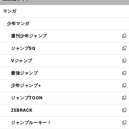
開
ン
く/
マンガ
ド
閉
ウ
じ
少年マンガ
で
る
開
週刊少年ジャンプ
く
新
し
ジャンプSQ
い
新
ウ
し
Vジャンプ
ィ
い
新
ン
ウ
し
最強ジャンプ
ド
ィ
い
新
ウ
ン
ウ
し
少年ジャンプ+
で
ド
ィ
い
新
開
ウ
ン
ウ
し
ジャンプTOON
く
で
ド
ィ
い
新
開
ウ
ン
ウ
し
ZEBRACK
く
で
ド
ィ
い
新
開
ウ
ン
ウ
し
ジャンプルーキー！
く
で
ド
ィ
い
新
開
ウ