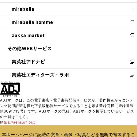
開
ウ
ン
ウ
し
mirabella
く
で
ド
ィ
い
新
開
ウ
ン
ウ
し
mirabella homme
く
で
ド
ィ
い
新
開
ウ
ン
ウ
し
zakka market
く
で
ド
ィ
い
新
開
ウ
ン
ウ
し
その他WEBサービス
く
で
ド
ィ
い
開
ウ
ン
ウ
集英社アドナビ
く
で
ド
ィ
新
開
ウ
ン
し
集英社エディターズ・ラボ
く
で
ド
い
新
開
ウ
ウ
し
く
で
ィ
い
開
ン
ウ
ABJマークは、この電子書店・電子書籍配信サービスが、著作権者からコンテ
く
ド
ィ
ンツ使用許諾を得た正規版配信サービスであることを示す登録商標（登録番号
ウ
ン
第6091713号）です。ABJマークの詳細、ABJマークを掲示しているサービス
で
ド
の一覧はこちら。
開
ウ
https://aebs.or.jp/
新
く
で
し
い
開
本ホームページに記載の文章・画像・写真などを無断で複製するこ