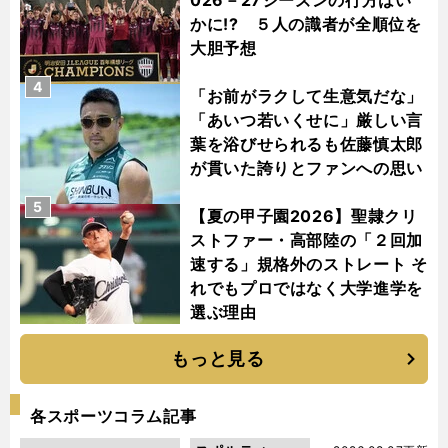
かに!? ５人の識者が全順位を
大胆予想
4
「お前がラクして生意気だな」
「あいつ若いくせに」厳しい言
葉を浴びせられるも佐藤慎太郎
が貫いた誇りとファンへの思い
5
【夏の甲子園2026】聖隷クリ
ストファー・高部陸の「２回加
速する」規格外のストレート そ
れでもプロではなく大学進学を
選ぶ理由
もっと見る
各スポーツコラム記事