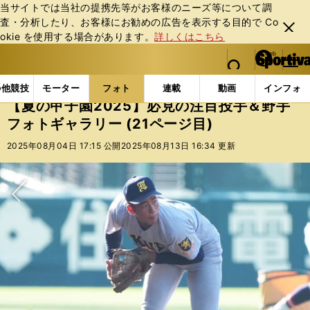
当サイトでは当社の提携先等がお客様のニーズ等について調
査・分析したり、お客様にお勧めの広告を表⽰する⽬的で Co
閉じ
okie を使⽤する場合があります。
詳しくはこちら
る
マイペ
web Sportiva (webスポルティーバ)
検索
メニュ
we
ー
フォトギャラリー
コラムフォト
【夏の甲子園202
b
ジ
の他競技
モーター
フォト
連載
動画
インフォ
ス
【夏の甲子園2025】必見の注目投手＆野手
ポ
フォトギャラリー (21ページ目)
ル
テ
2025年08月04日 17:15 公開
2025年08月13日 16:34 更新
ィ
ー
バ
次へ