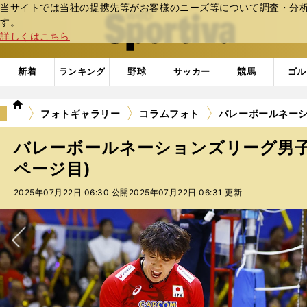
当サイトでは当社の提携先等がお客様のニーズ等について調査・分析し
web Sportiva (webスポルティーバ)
す。
詳しくはこちら
新着
ランキング
野球
サッカー
競馬
ゴル
we
フォトギャラリー
コラムフォト
バレーボールネーシ
b
ス
バレーボールネーションズリーグ男子
ポ
ル
ページ目)
テ
2025年07月22日 06:30 公開
2025年07月22日 06:31 更新
ィ
ー
バ
次へ