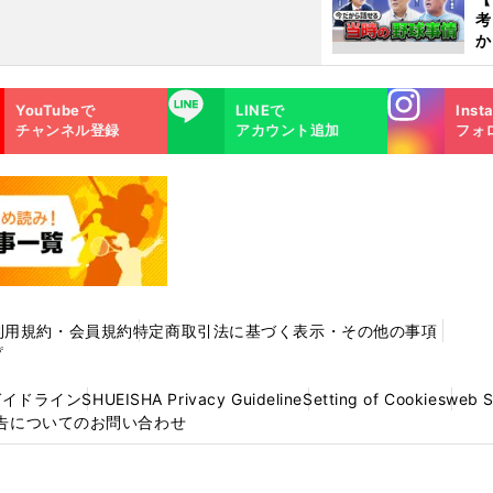
考
か
事
Instagra
LINE
YouTubeで
LINEで
Inst
m
チャンネル登録
アカウント追加
フォ
利用規約・会員規約
特定商取引法に基づく表示・その他の事項
プ
ガイドライン
SHUEISHA Privacy Guideline
Setting of Cookies
web 
告についてのお問い合わせ