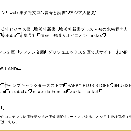
で
で
で
で
し
し
し
ン
ン
ン
ン
ン
開
開
開
開
い
い
い
ド
ド
ド
ド
ド
ョン
web 集英社文庫
青春と読書
アジア人物史
く
く
く
く
新
新
新
新
ウ
ウ
ウ
ウ
ウ
ウ
ウ
ウ
し
し
し
し
ィ
ィ
ィ
で
で
で
で
で
い
い
い
い
ン
ン
ン
集英社ビジネス書
集英社新書
集英社新書プラス - 知の水先案内人
開
開
開
開
開
新
新
新
ウ
ウ
ウ
ウ
ド
ド
ド
kotoba
e!集英社
情報・知識＆オピニオン imidas
く
く
く
く
く
新
し
新
し
新
ィ
ィ
ィ
ィ
ウ
ウ
ウ
し
し
い
し
い
し
ン
ン
ン
ン
で
で
で
い
い
ウ
い
ウ
い
ド
ド
ド
ド
ンジ文庫
シフォン文庫
ダッシュエックス文庫公式サイト
JUMP 
開
開
開
新
新
新
ウ
ウ
ィ
ウ
ィ
ウ
ウ
ウ
ウ
ウ
く
く
く
し
し
し
ィ
ィ
ン
ィ
ン
ィ
で
で
で
で
い
い
い
ン
ン
ド
ン
ド
ン
S.LAND
開
開
開
開
新
ウ
ウ
ウ
ド
ド
ウ
ド
ウ
ド
く
く
く
く
し
ィ
ィ
ィ
ウ
ウ
で
ウ
で
ウ
い
ン
ン
ン
ジャンプキャラクターズストア
HAPPY PLUS STORE
SHUEIS
で
で
開
で
開
で
新
新
新
ウ
ド
ド
ド
ium
mirabella
mirabella homme
zakka market
開
開
く
開
く
開
し
新
新
新
し
新
し
ィ
ウ
ウ
ウ
く
く
く
く
い
し
し
い
し
し
い
ン
で
で
で
ウ
い
い
ウ
い
い
ウ
ド
ボ
開
開
開
新
ィ
ウ
ウ
ィ
ウ
ウ
ィ
ウ
く
く
く
し
らコンテンツ使用許諾を得た正規版配信サービスであることを示す登録商標（登録番
ン
ィ
ィ
ン
ィ
ィ
ン
で
い
覧はこちら。
ド
ン
ン
ド
ン
ン
ド
開
ウ
ウ
ド
ド
ウ
ド
ド
ウ