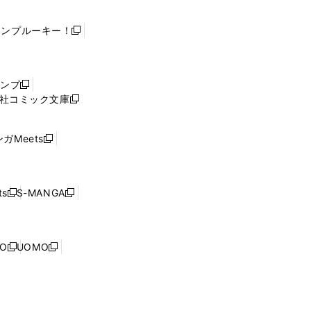
ャンプルーキー！
新
し
い
ウ
ャンプ
新
ィ
社コミック文庫
し
新
ン
い
し
ド
ウ
い
ウ
ガMeets
新
ィ
ウ
で
し
ン
ィ
開
い
ド
ン
く
ウ
ウ
ド
s
S-MANGA
新
新
ィ
で
ウ
し
し
ン
開
で
い
い
ド
く
開
ウ
ウ
ウ
NO
UOMO
く
新
新
ィ
ィ
で
し
し
ン
ン
開
い
い
ド
ド
く
ウ
ウ
ウ
ウ
ィ
ィ