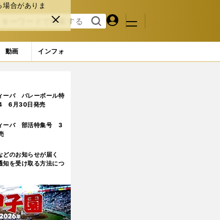
る場合がありま
マイペ
閉じ
検索
メニュ
ー
る
す
ジ
る
動画
インフォ
ィーバ バレーボール特
.4 6月30日発売
ィーバ 部活特集号 3
売
などのお知らせが届く
通知を受け取る方法につ