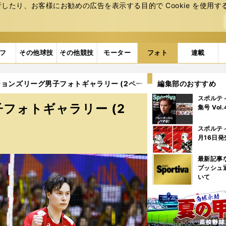
たり、お客様にお勧めの広告を表⽰する⽬的で Cookie を使⽤す
フ
その他球技
その他競技
モーター
フォト
連載
ョンズリーグ男子フォトギャラリー (2ページ目)
編集部のおすすめ
スポルテ
フォトギャラリー (2
集号 Vol
スポルテ
月16日発
最新記事
プッシュ
いて