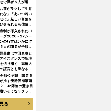
せで識者５人が選ん
優勝校はここだ！
お前がラクして生意
だな」「あいつ若い
せに」厳しい言葉を
びせられるも佐藤慎
郎が貫いた誇りとフ
春制が導入されたJ1
ンへの思い
ーグ2026－27シー
ンの行方はいかに!?
５人の識者が全順位
大胆予想
野昌磨は本田真凜と
アイスダンスで新境
を切り開く 高橋大
の証言とも重なる課
と楽しさ
1全順位予想 識者５
が推す優勝候補筆頭
？ J2降格の憂き目
遭いそうな３クラブ
は？
見る