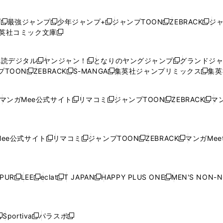
プ
最強ジャンプ
少年ジャンプ+
ジャンプTOON
ZEBRACK
ジ
新
新
新
新
新
英社コミック文庫
し
新
し
し
し
し
い
い
し
い
い
い
ウ
ウ
い
ウ
ウ
ウ
購読デジタル
ヤンジャン！
となりのヤングジャンプ
グランドジ
新
新
新
ィ
ィ
ウ
ィ
ィ
ィ
プTOON
ZEBRACK
S-MANGA
集英社ジャンプリミックス
集英
新
し
新
し
新
し
新
ン
ン
ィ
ン
ン
ン
し
い
し
い
し
い
し
ド
ド
ン
ド
ド
ド
い
ウ
い
ウ
い
ウ
い
ウ
ウ
ド
ウ
ウ
ウ
マンガMee公式サイト
リマコミ
ジャンプTOON
ZEBRACK
マン
新
新
新
新
ウ
ィ
ウ
ィ
ウ
ィ
ウ
で
で
ウ
で
で
で
し
し
し
し
し
ィ
ン
ィ
ン
ィ
ン
ィ
開
開
で
開
開
開
い
い
い
い
い
ン
ド
ン
ド
ン
ド
ン
く
く
開
く
く
く
ウ
ウ
ウ
ウ
ウ
ド
ウ
ド
ウ
ド
ウ
ド
ee公式サイト
リマコミ
ジャンプTOON
ZEBRACK
マンガMeet
く
新
新
新
新
ィ
ィ
ィ
ィ
ィ
ウ
で
ウ
で
ウ
で
ウ
し
し
し
し
ン
ン
ン
ン
ン
で
開
で
開
で
開
で
い
い
い
い
ド
ド
ド
ド
ド
開
く
開
く
開
く
開
ウ
ウ
ウ
ウ
ウ
ウ
ウ
ウ
ウ
PUR
LEE
eclat
T JAPAN
HAPPY PLUS ONE
MEN'S NON-
く
く
く
く
新
新
新
新
新
ィ
ィ
ィ
ィ
で
で
で
で
で
し
し
し
し
し
ン
ン
ン
ン
開
開
開
開
開
い
い
い
い
い
ド
ド
ド
ド
く
く
く
く
く
ウ
ウ
ウ
ウ
ウ
ウ
ウ
ウ
ウ
Sportiva
パラスポ
新
新
ィ
ィ
ィ
ィ
ィ