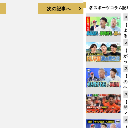
各スポーツコラム記
次の記事へ
ス
【
よ
る
光
ス
ピ
【
が
っ
た
ス
【
の
へ
大
ス
エ
【
マ
島
ス
歳
【