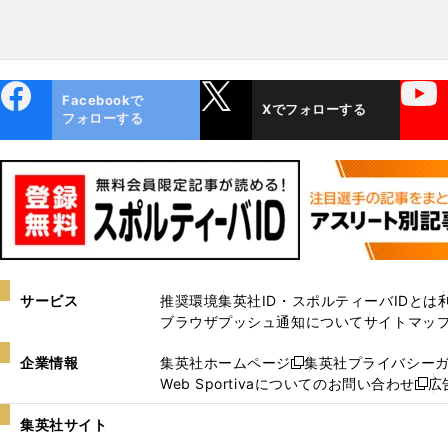
ebo
X
YouTube
Facebookで
Xでフォローする
ok
フォローする
サービス
推奨環境
集英社ID・スポルティーバIDとは
ブラウザプッシュ通知について
サイトマッ
企業情報
集英社ホームページ
集英社プライバシー
新
Web Sportivaについてのお問い合わせ
広
し
新
い
し
集英社サイト
ウ
い