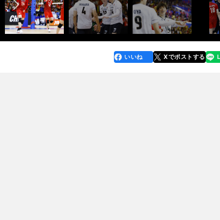
いいね
Xでポストする
line
faceboo
x
k