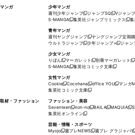
ィ
ウ
マンガ
少年マンガ
ン
ィ
週刊少年ジャンプ
ジャンプSQ
Vジャン
ド
ン
新
新
S-MANGA
集英社ジャンプリミックス
集
ウ
ド
新
し
し
新
で
ウ
し
い
い
し
青年マンガ
開
で
い
ウ
ウ
い
週刊ヤングジャンプ
ヤングジャンプ定期
新
く
開
ウ
ィ
ィ
ウ
ウルトラジャンプ
少年ジャンプ+
ジャン
新
し
新
く
ィ
ン
ン
ィ
し
い
し
ン
ド
ド
ン
少女マンガ
い
ウ
い
ド
ウ
ウ
ド
りぼん
マーガレット
別冊マーガレット
新
新
新
ウ
ィ
ウ
ウ
で
で
ウ
S-MANGA
集英社コミック文庫
し
新
し
新
ィ
ン
ィ
で
開
開
で
い
し
い
し
ン
ド
ン
女性マンガ
開
く
く
開
ウ
い
ウ
い
ド
ウ
ド
Cookie
Cocohana
office YOU
マンガM
く
く
新
新
新
ィ
ウ
ィ
ウ
ウ
で
ウ
集英社コミック文庫
し
新
し
し
ン
ィ
ン
ィ
で
開
で
い
し
い
い
ド
ン
ド
ン
取材・ファッション
ファッション・美容
開
く
開
ウ
い
ウ
ウ
ウ
ド
ウ
ド
Seventeen
non-no
BAILA
MAQUIA
S
く
く
新
新
新
新
ィ
ウ
ィ
ィ
で
ウ
で
ウ
集英社オンライン
し
新
し
し
し
ン
ィ
ン
ン
開
で
開
で
い
し
い
い
い
ド
ン
ド
ド
芸能・情報・スポーツ
く
開
く
開
ウ
い
ウ
ウ
ウ
ウ
ド
ウ
ウ
Myojo
週プレNEWS
週プレ グラジャパ!
く
く
新
新
新
ィ
ウ
ィ
ィ
ィ