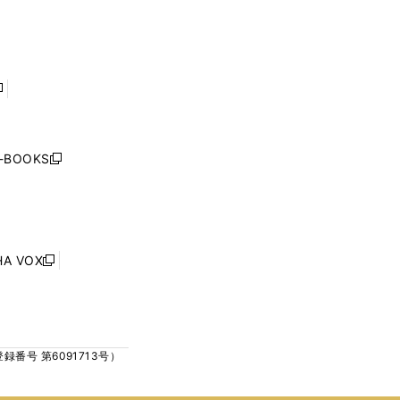
で
で
ン
ン
開
開
ド
ド
く
く
ウ
ウ
で
で
開
開
く
く
し
い
ウ
j-BOOKS
新
ィ
し
ン
い
ド
ウ
ウ
ィ
で
ン
HA VOX
開
新
ド
く
し
ウ
い
で
ウ
開
ィ
く
号 第6091713号）
ン
ド
ウ