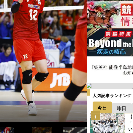
人気記事ランキング
今日
昨日
【
1
「
い