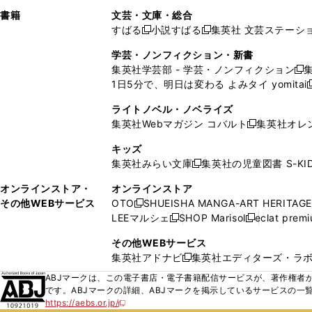
で
ウ
で
で
し
し
ン
ィ
ン
ン
ン
書籍
文芸・文庫・総合
開
で
開
開
い
い
ド
ン
ド
ド
ド
すばる
小説すばる
集英社 文芸ステーシ
く
開
く
く
新
新
ウ
ウ
ウ
ド
ウ
ウ
ウ
く
し
し
ィ
ィ
学芸・ノンフィクション・新書
で
ウ
で
で
で
い
い
ン
ン
集英社学芸部 - 学芸・ノンフィクション
開
で
開
開
開
新
ウ
ウ
ド
ド
1日5分で、明日は変わる よみタイ yomitai
く
開
く
く
く
し
新
ィ
ィ
ウ
ウ
く
い
ン
ン
ライトノベル・ノベライズ
で
で
ウ
ド
ド
集英社Webマガジン コバルト
集英社オレ
開
開
新
ィ
ウ
ウ
く
く
し
ン
キッズ
で
で
い
ド
集英社みらい文庫
集英社の児童図書 S-KID
開
開
新
ウ
ウ
く
く
し
ィ
オンラインストア・
オンラインストア
で
い
ン
その他WEBサービス
OTO
SHUEISHA MANGA-ART HERITAGE
開
新
ウ
ド
LEEマルシェ
SHOP Marisol
eclat prem
く
し
新
新
ィ
ウ
い
し
し
ン
その他WEBサービス
で
ウ
い
い
ド
集英社アドナビ
集英社エディターズ・ラ
開
新
ィ
ウ
ウ
ウ
く
し
ABJマークは、この電子書店・電子書籍配信サービスが、著作権者か
ン
ィ
ィ
で
い
です。ABJマークの詳細、ABJマークを掲示しているサービスの一
ド
ン
ン
開
https://aebs.or.jp/
ウ
新
ウ
ド
ド