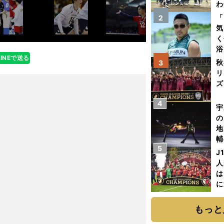
わ
だ
「
2
気
く
浴
LINEで送る
太
秋
3
ァ
リ
ズ
4
を
宇
の
地
輔
5
題
J
人
は
に
と
もっと