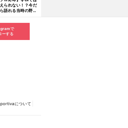
えられない！？今だ
8.0
ら語れる当時の野球
4更
情とは...
新
agramで
ローする
Sportivaについて