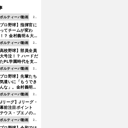
事
ポルティーバ動画
202
プロ野球】指揮官に
6.0
ってチームが変わ
8.0
！？ 金村義明＆大塚
6更
二が語る歴代監督エ
ポルティーバ動画
202
新
ソード
高校野球】部員全員
6.0
大号泣！？ ハードだ
8.0
たPL学園時代を支え
6更
ものとは
ポルティーバ動画
202
新
プロ野球】先輩たち
6.0
気遣いに「もうでき
8.0
んな」。金村義明＆
6更
塚光二が明かす引退
ポルティーバ動画
202
新
ピソード！
Jリーグ】Jリーグ・
6.0
開幕前注目ポイント
8.0
テウス・ブエノの鹿
5更
移籍！ 恐るべし15
ポルティーバ動画
202
新
磯部怜夢！
プロ野球】令和では
6.0