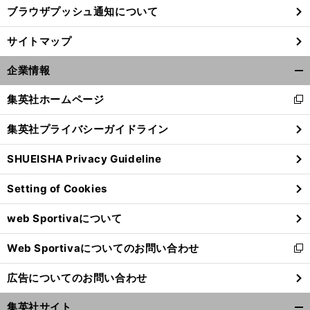
ブラウザプッシュ通知について
サイトマップ
企業情報
開
く/
集英社ホームページ
新
閉
し
じ
集英社プライバシーガイドライン
い
る
ウ
SHUEISHA Privacy Guideline
ィ
ン
Setting of Cookies
ド
ウ
web Sportivaについて
で
開
Web Sportivaについてのお問い合わせ
く
新
し
広告についてのお問い合わせ
い
ウ
集英社サイト
ィ