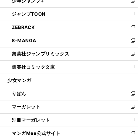
少年ジャンプ+
く
で
ド
ィ
い
新
開
ウ
ン
ウ
し
ジャンプTOON
く
で
ド
ィ
い
新
開
ウ
ン
ウ
し
ZEBRACK
く
で
ド
ィ
い
新
開
ウ
ン
ウ
し
S-MANGA
く
で
ド
ィ
い
新
開
ウ
ン
ウ
し
集英社ジャンプリミックス
く
で
ド
ィ
い
新
開
ウ
ン
ウ
し
集英社コミック文庫
く
で
ド
ィ
い
新
開
ウ
ン
ウ
し
少女マンガ
く
で
ド
ィ
い
開
ウ
ン
ウ
りぼん
く
で
ド
ィ
新
開
ウ
ン
し
マーガレット
く
で
ド
い
新
開
ウ
ウ
し
別冊マーガレット
く
で
ィ
い
新
開
ン
ウ
し
マンガMee公式サイト
く
ド
ィ
い
新