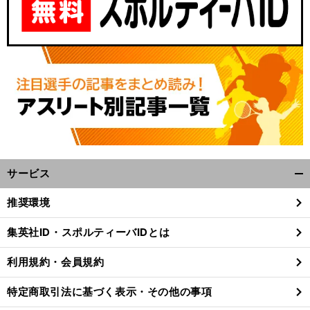
サービス
開
く/
推奨環境
閉
じ
集英社ID・スポルティーバIDとは
る
利用規約・会員規約
特定商取引法に基づく表示・その他の事項