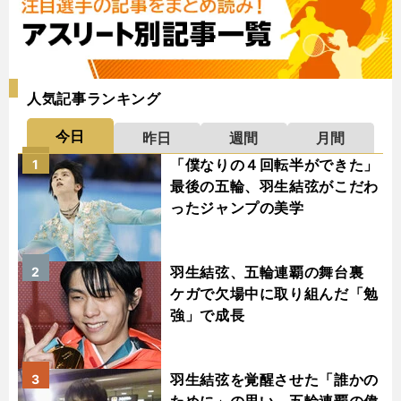
人気記事ランキング
今日
昨日
週間
月間
「僕なりの４回転半ができた」
1
最後の五輪、羽生結弦がこだわ
ったジャンプの美学
羽生結弦、五輪連覇の舞台裏
2
ケガで欠場中に取り組んだ「勉
強」で成長
羽生結弦を覚醒させた「誰かの
3
ために」の思い 五輪連覇の偉