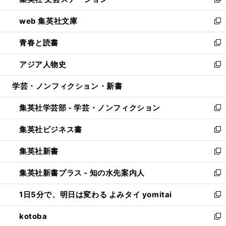
ィ
い
新
ン
ウ
し
web 集英社文庫
ド
ィ
い
新
ウ
ン
ウ
し
青春と読書
で
ド
ィ
い
新
開
ウ
ン
ウ
し
アジア人物史
く
で
ド
ィ
い
新
開
ウ
ン
ウ
し
学芸・ノンフィクション・新書
く
で
ド
ィ
い
開
ウ
ン
ウ
集英社学芸部 - 学芸・ノンフィクション
く
で
ド
ィ
新
開
ウ
ン
し
集英社ビジネス書
く
で
ド
い
新
開
ウ
ウ
し
集英社新書
く
で
ィ
い
新
開
ン
ウ
し
集英社新書プラス - 知の水先案内人
く
ド
ィ
い
新
ウ
ン
ウ
し
1日5分で、明日は変わる よみタイ yomitai
で
ド
ィ
い
新
開
ウ
ン
ウ
し
kotoba
く
で
ド
ィ
い
新