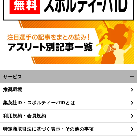
サービス
開
く/
推奨環境
閉
じ
集英社ID・スポルティーバIDとは
る
利用規約・会員規約
特定商取引法に基づく表示・その他の事項