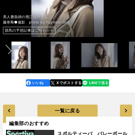
美人勝負師の熊江琉衣さん
藤巻剛●撮影 photo by Fujimaki Goh
前へ
競馬の予想記事はこちら＞＞
競馬の予想記事はこちら＞＞
競馬の予想記事はこちら＞＞
競馬の予想記事はこちら＞＞
競馬の予想記事はこちら＞＞
競馬の予想記事はこちら＞＞
競馬の予想記事はこちら＞＞
競馬の予想記事はこちら＞＞
競馬の予想記事はこちら＞＞
競馬の予想記事はこちら＞＞
競馬の予想記事はこちら＞＞
競馬の予想記事はこちら＞＞
競馬の予想記事はこちら＞＞
競馬の予想記事はこちら＞＞
競馬の予想記事はこちら＞＞
競馬の予想記事はこちら＞＞
競馬の予想記事はこちら＞＞
競馬の予想記事はこちら＞＞
競馬の予想記事はこちら＞＞
競馬の予想記事はこちら＞＞
競馬の予想記事はこちら＞＞
競馬の予想記事はこちら＞＞
競馬の予想記事はこちら＞＞
競馬の予想記事はこちら＞＞
競馬の予想記事はこちら＞＞
競馬の予想記事はこちら＞＞
競馬の予想記事はこちら＞＞
競馬の予想記事はこちら＞＞
競馬の予想記事はこちら＞＞
競馬の予想記事はこちら＞＞
競馬の予想記事はこちら＞＞
競馬の予想記事はこちら＞＞
競馬の予想記事はこちら＞＞
競馬の予想記事はこちら＞＞
競馬の予想記事はこちら＞＞
競馬の予想記事はこちら＞＞
競馬の予想記事はこちら＞＞
競馬の予想記事はこちら＞＞
競馬の予想記事はこちら＞＞
いいね
Xでポストする
LINEで送る
line
faceboo
x
k
一覧に戻る
編集部のおすすめ
スポルティーバ バレーボール