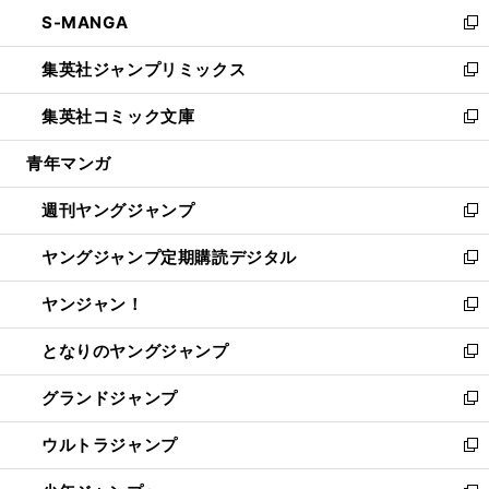
ン
ウ
し
S-MANGA
く
で
ド
ィ
い
新
開
ウ
ン
ウ
し
集英社ジャンプリミックス
く
で
ド
ィ
い
新
開
ウ
ン
ウ
し
集英社コミック文庫
く
で
ド
ィ
い
新
開
ウ
ン
ウ
し
青年マンガ
く
で
ド
ィ
い
開
ウ
ン
ウ
週刊ヤングジャンプ
く
で
ド
ィ
新
開
ウ
ン
し
ヤングジャンプ定期購読デジタル
く
で
ド
い
新
開
ウ
ウ
し
ヤンジャン！
く
で
ィ
い
新
開
ン
ウ
し
となりのヤングジャンプ
く
ド
ィ
い
新
ウ
ン
ウ
し
グランドジャンプ
で
ド
ィ
い
新
開
ウ
ン
ウ
し
ウルトラジャンプ
く
で
ド
ィ
い
新
開
ウ
ン
ウ
し