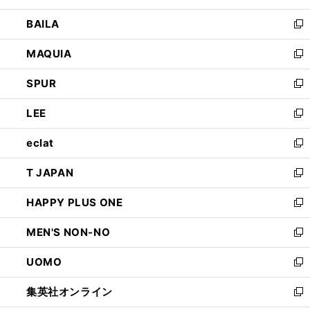
開
ウ
し
BAILA
く
ィ
い
新
ン
ウ
し
MAQUIA
ド
ィ
い
新
ウ
ン
ウ
し
SPUR
で
ド
ィ
い
新
開
ウ
ン
ウ
し
LEE
く
で
ド
ィ
い
新
開
ウ
ン
ウ
し
eclat
く
で
ド
ィ
い
新
開
ウ
ン
ウ
し
T JAPAN
く
で
ド
ィ
い
新
開
ウ
ン
ウ
し
HAPPY PLUS ONE
く
で
ド
ィ
い
新
開
ウ
ン
ウ
し
MEN'S NON-NO
く
で
ド
ィ
い
新
開
ウ
ン
ウ
し
UOMO
く
で
ド
ィ
い
新
開
ウ
ン
ウ
し
集英社オンライン
く
で
ド
ィ
い
新
開
ウ
ン
ウ
し