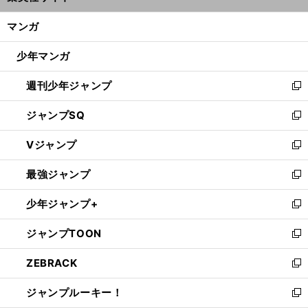
開
ン
く/
マンガ
ド
閉
ウ
じ
少年マンガ
で
る
開
週刊少年ジャンプ
く
新
し
ジャンプSQ
い
新
ウ
し
Vジャンプ
ィ
い
新
ン
ウ
し
最強ジャンプ
ド
ィ
い
新
ウ
ン
ウ
し
少年ジャンプ+
で
ド
ィ
い
新
開
ウ
ン
ウ
し
ジャンプTOON
く
で
ド
ィ
い
新
開
ウ
ン
ウ
し
ZEBRACK
く
で
ド
ィ
い
新
開
ウ
ン
ウ
し
ジャンプルーキー！
く
で
ド
ィ
い
新
開
ウ