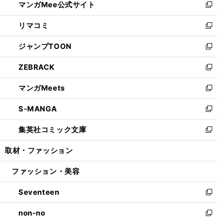
マンガMee公式サイト
く
ド
ィ
い
新
ウ
ン
ウ
し
リマコミ
で
ド
ィ
い
新
開
ウ
ン
ウ
し
ジャンプTOON
く
で
ド
ィ
い
新
開
ウ
ン
ウ
し
ZEBRACK
く
で
ド
ィ
い
新
開
ウ
ン
ウ
し
マンガMeets
く
で
ド
ィ
い
新
開
ウ
ン
ウ
し
S-MANGA
く
で
ド
ィ
い
新
開
ウ
ン
ウ
し
集英社コミック文庫
く
で
ド
ィ
い
新
開
ウ
ン
ウ
し
取材・ファッション
く
で
ド
ィ
い
開
ウ
ン
ウ
ファッション・美容
く
で
ド
ィ
開
ウ
ン
Seventeen
く
で
ド
新
開
ウ
し
non-no
く
で
い
新