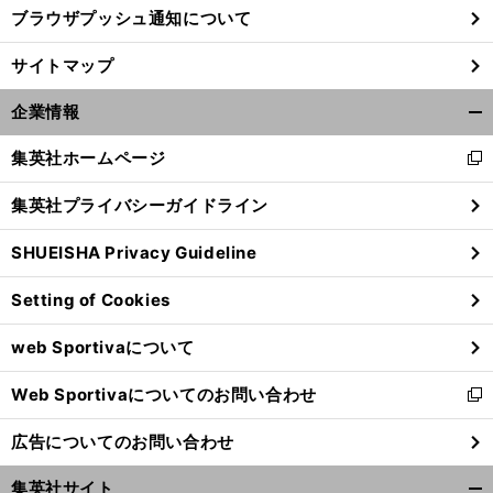
ブラウザプッシュ通知について
サイトマップ
企業情報
開
く/
集英社ホームページ
新
閉
し
じ
集英社プライバシーガイドライン
い
る
ウ
SHUEISHA Privacy Guideline
ィ
ン
Setting of Cookies
ド
ウ
web Sportivaについて
で
開
Web Sportivaについてのお問い合わせ
く
新
し
広告についてのお問い合わせ
い
ウ
集英社サイト
ィ