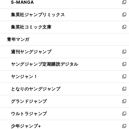
S-MANGA
く
で
ド
ィ
い
新
開
ウ
ン
ウ
し
集英社ジャンプリミックス
く
で
ド
ィ
い
新
開
ウ
ン
ウ
し
集英社コミック文庫
く
で
ド
ィ
い
新
開
ウ
ン
ウ
し
青年マンガ
く
で
ド
ィ
い
開
ウ
ン
ウ
週刊ヤングジャンプ
く
で
ド
ィ
新
開
ウ
ン
し
ヤングジャンプ定期購読デジタル
く
で
ド
い
新
開
ウ
ウ
し
ヤンジャン！
く
で
ィ
い
新
開
ン
ウ
し
となりのヤングジャンプ
く
ド
ィ
い
新
ウ
ン
ウ
し
グランドジャンプ
で
ド
ィ
い
新
開
ウ
ン
ウ
し
ウルトラジャンプ
く
で
ド
ィ
い
新
開
ウ
ン
ウ
し
少年ジャンプ+
く
で
ド
ィ
い
新