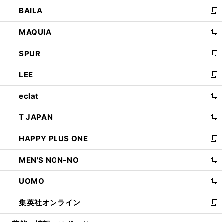
ウ
し
BAILA
く
ィ
い
新
ン
ウ
し
MAQUIA
ド
ィ
い
新
ウ
ン
ウ
し
SPUR
で
ド
ィ
い
新
開
ウ
ン
ウ
し
LEE
く
で
ド
ィ
い
新
開
ウ
ン
ウ
し
eclat
く
で
ド
ィ
い
新
開
ウ
ン
ウ
し
T JAPAN
く
で
ド
ィ
い
新
開
ウ
ン
ウ
し
HAPPY PLUS ONE
く
で
ド
ィ
い
新
開
ウ
ン
ウ
し
MEN'S NON-NO
く
で
ド
ィ
い
新
開
ウ
ン
ウ
し
UOMO
く
で
ド
ィ
い
新
開
ウ
ン
ウ
し
集英社オンライン
く
で
ド
ィ
い
新
開
ウ
ン
ウ
し