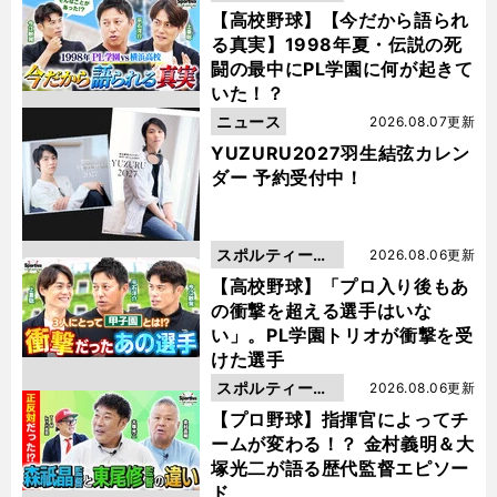
動画
【高校野球】【今だから語られ
る真実】1998年夏・伝説の死
闘の最中にPL学園に何が起きて
いた！？
ニュース
2026.08.07更新
YUZURU2027羽生結弦カレン
ダー 予約受付中！
スポルティーバ
2026.08.06更新
動画
【高校野球】「プロ入り後もあ
の衝撃を超える選手はいな
い」。PL学園トリオが衝撃を受
けた選手
スポルティーバ
2026.08.06更新
動画
【プロ野球】指揮官によってチ
ームが変わる！？ 金村義明＆大
塚光二が語る歴代監督エピソー
ド