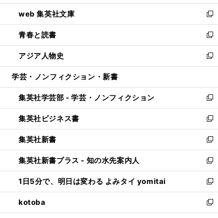
ン
ウ
し
web 集英社文庫
ド
ィ
い
新
ウ
ン
ウ
し
青春と読書
で
ド
ィ
い
新
開
ウ
ン
ウ
し
アジア人物史
く
で
ド
ィ
い
新
開
ウ
ン
ウ
し
学芸・ノンフィクション・新書
く
で
ド
ィ
い
開
ウ
ン
ウ
集英社学芸部 - 学芸・ノンフィクション
く
で
ド
ィ
新
開
ウ
ン
し
集英社ビジネス書
く
で
ド
い
新
開
ウ
ウ
し
集英社新書
く
で
ィ
い
新
開
ン
ウ
し
集英社新書プラス - 知の水先案内人
く
ド
ィ
い
新
ウ
ン
ウ
し
1日5分で、明日は変わる よみタイ yomitai
で
ド
ィ
い
新
開
ウ
ン
ウ
し
kotoba
く
で
ド
ィ
い
新
開
ウ
ン
ウ
し