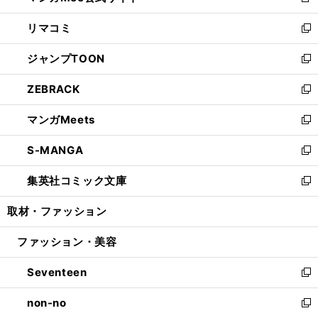
新
ウ
ン
ウ
し
リマコミ
で
ド
ィ
い
新
開
ウ
ン
ウ
し
ジャンプTOON
く
で
ド
ィ
い
新
開
ウ
ン
ウ
し
ZEBRACK
く
で
ド
ィ
い
新
開
ウ
ン
ウ
し
マンガMeets
く
で
ド
ィ
い
新
開
ウ
ン
ウ
し
S-MANGA
く
で
ド
ィ
い
新
開
ウ
ン
ウ
し
集英社コミック文庫
く
で
ド
ィ
い
新
開
ウ
ン
ウ
し
取材・ファッション
く
で
ド
ィ
い
開
ウ
ン
ウ
ファッション・美容
く
で
ド
ィ
開
ウ
ン
Seventeen
く
で
ド
新
開
ウ
し
non-no
く
で
い
新
開