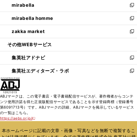
mirabella
く
で
ド
ィ
い
新
開
ウ
ン
ウ
し
mirabella homme
く
で
ド
ィ
い
新
開
ウ
ン
ウ
し
zakka market
く
で
ド
ィ
い
新
開
ウ
ン
ウ
し
その他WEBサービス
く
で
ド
ィ
い
開
ウ
ン
ウ
集英社アドナビ
く
で
ド
ィ
新
開
ウ
ン
し
集英社エディターズ・ラボ
く
で
ド
い
新
開
ウ
ウ
し
く
で
ィ
い
開
ン
ウ
ABJマークは、この電子書店・電子書籍配信サービスが、著作権者からコンテ
く
ド
ィ
ンツ使用許諾を得た正規版配信サービスであることを示す登録商標（登録番号
ウ
ン
第6091713号）です。ABJマークの詳細、ABJマークを掲示しているサービス
で
ド
の一覧はこちら。
開
ウ
https://aebs.or.jp/
新
く
で
し
い
開
本ホームページに記載の文章・画像・写真などを無断で複製するこ
ウ
く
とは法律で禁じられています。全ての著作権は株式会社 集英社に帰