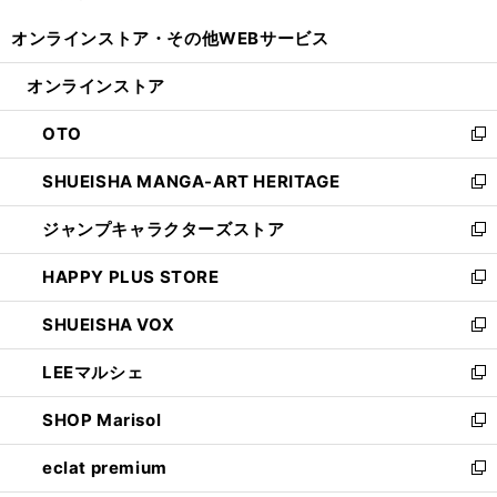
開
ウ
ウ
し
オンラインストア・
その他WEBサービス
く
で
ィ
い
開
ン
ウ
オンラインストア
く
ド
ィ
ウ
ン
OTO
で
ド
新
開
ウ
し
SHUEISHA MANGA-ART HERITAGE
く
で
い
新
開
ウ
し
ジャンプキャラクターズストア
く
ィ
い
新
ン
ウ
し
HAPPY PLUS STORE
ド
ィ
い
新
ウ
ン
ウ
し
SHUEISHA VOX
で
ド
ィ
い
新
開
ウ
ン
ウ
し
LEEマルシェ
く
で
ド
ィ
い
新
開
ウ
ン
ウ
し
SHOP Marisol
く
で
ド
ィ
い
新
開
ウ
ン
ウ
し
eclat premium
く
で
ド
ィ
い
新
開
ウ
ン
ウ
し