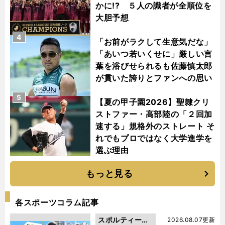
かに!? ５人の識者が全順位を
大胆予想
4
「お前がラクして生意気だな」
「あいつ若いくせに」厳しい言
葉を浴びせられるも佐藤慎太郎
が貫いた誇りとファンへの思い
5
【夏の甲子園2026】聖隷クリ
ストファー・高部陸の「２回加
速する」規格外のストレート そ
れでもプロではなく大学進学を
選ぶ理由
もっと見る
各スポーツコラム記事
スポルティーバ
2026.08.07更新