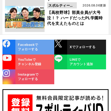
スポルティーバ
2026.08.06更新
動画
【高校野球】部員全員が大号
泣！？ ハードだったPL学園時
代を支えたものとは
cebo
X
Facebookで
Xでフォローする
ok
フォローする
uTube
LINE
YouTubeで
LINEで
チャンネル登録
アカウント追加
stagra
Instagramで
m
フォローする