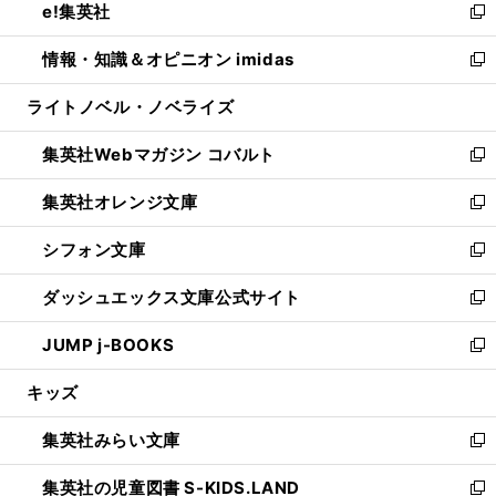
e!集英社
く
で
ド
ィ
い
新
開
ウ
ン
ウ
し
情報・知識＆オピニオン imidas
く
で
ド
ィ
い
新
開
ウ
ン
ウ
し
ライトノベル・ノベライズ
く
で
ド
ィ
い
開
ウ
ン
ウ
集英社Webマガジン コバルト
く
で
ド
ィ
新
開
ウ
ン
し
集英社オレンジ文庫
く
で
ド
い
新
開
ウ
ウ
し
シフォン文庫
く
で
ィ
い
新
開
ン
ウ
し
ダッシュエックス文庫公式サイト
く
ド
ィ
い
新
ウ
ン
ウ
し
JUMP j-BOOKS
で
ド
ィ
い
新
開
ウ
ン
ウ
し
キッズ
く
で
ド
ィ
い
開
ウ
ン
ウ
集英社みらい文庫
く
で
ド
ィ
新
開
ウ
ン
し
集英社の児童図書 S-KIDS.LAND
く
で
ド
い
新