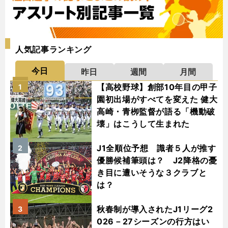
人気記事ランキング
今日
昨日
週間
月間
【高校野球】創部10年目の甲子
1
園初出場がすべてを変えた 健大
高崎・青栁監督が語る「機動破
壊」はこうして生まれた
J1全順位予想 識者５人が推す
2
優勝候補筆頭は？ J2降格の憂
き目に遭いそうな３クラブと
は？
秋春制が導入されたJ1リーグ2
3
026－27シーズンの行方はい