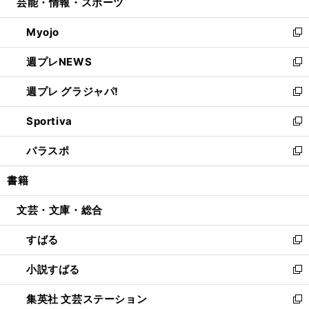
芸能・情報・スポーツ
く
で
ド
ィ
い
開
ウ
ン
ウ
Myojo
く
で
ド
ィ
新
開
ウ
ン
し
週プレNEWS
く
で
ド
い
新
開
ウ
ウ
し
週プレ グラジャパ!
く
で
ィ
い
新
開
ン
ウ
し
Sportiva
く
ド
ィ
い
新
ウ
ン
ウ
し
パラスポ
で
ド
ィ
い
新
開
ウ
ン
ウ
し
書籍
く
で
ド
ィ
い
開
ウ
ン
ウ
文芸・文庫・総合
く
で
ド
ィ
開
ウ
ン
すばる
く
で
ド
新
開
ウ
し
小説すばる
く
で
い
新
開
ウ
し
集英社 文芸ステーション
く
ィ
い
新