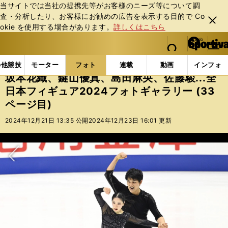
当サイトでは当社の提携先等がお客様のニーズ等について調
査・分析したり、お客様にお勧めの広告を表⽰する⽬的で Co
閉じ
okie を使⽤する場合があります。
詳しくはこちら
る
マイペ
web Sportiva (webスポルティーバ)
検索
メニュ
we
ー
フォトギャラリー
坂本花織、鍵山優真、島田麻央、佐藤駿.
b
ジ
の他競技
モーター
フォト
連載
動画
インフォ
ス
坂本花織、鍵山優真、島田麻央、佐藤駿...全
ポ
日本フィギュア2024フォトギャラリー (33
ル
ページ目)
テ
ィ
2024年12月21日 13:35 公開
2024年12月23日 16:01 更新
ー
バ
次へ