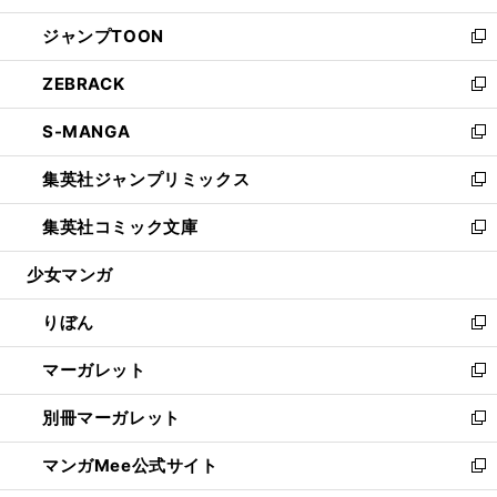
開
ウ
ン
ウ
し
ジャンプTOON
く
で
ド
ィ
い
新
開
ウ
ン
ウ
し
ZEBRACK
く
で
ド
ィ
い
新
開
ウ
ン
ウ
し
S-MANGA
く
で
ド
ィ
い
新
開
ウ
ン
ウ
し
集英社ジャンプリミックス
く
で
ド
ィ
い
新
開
ウ
ン
ウ
し
集英社コミック文庫
く
で
ド
ィ
い
新
開
ウ
ン
ウ
し
少女マンガ
く
で
ド
ィ
い
開
ウ
ン
ウ
りぼん
く
で
ド
ィ
新
開
ウ
ン
し
マーガレット
く
で
ド
い
新
開
ウ
ウ
し
別冊マーガレット
く
で
ィ
い
新
開
ン
ウ
し
マンガMee公式サイト
く
ド
ィ
い
新
ウ
ン
ウ
し