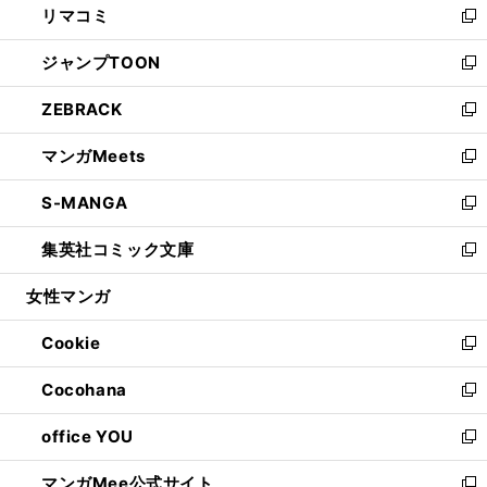
リマコミ
で
ド
ィ
い
新
開
ウ
ン
ウ
し
ジャンプTOON
く
で
ド
ィ
い
新
開
ウ
ン
ウ
し
ZEBRACK
く
で
ド
ィ
い
新
開
ウ
ン
ウ
し
マンガMeets
く
で
ド
ィ
い
新
開
ウ
ン
ウ
し
S-MANGA
く
で
ド
ィ
い
新
開
ウ
ン
ウ
し
集英社コミック文庫
く
で
ド
ィ
い
新
開
ウ
ン
ウ
し
女性マンガ
く
で
ド
ィ
い
開
ウ
ン
ウ
Cookie
く
で
ド
ィ
新
開
ウ
ン
し
Cocohana
く
で
ド
い
新
開
ウ
ウ
し
office YOU
く
で
ィ
い
新
開
ン
ウ
し
マンガMee公式サイト
く
ド
ィ
い