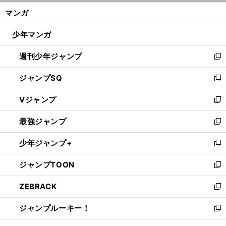
ン
く/
マンガ
ド
閉
ウ
じ
少年マンガ
で
る
開
週刊少年ジャンプ
く
新
し
ジャンプSQ
い
新
ウ
し
Vジャンプ
ィ
い
新
ン
ウ
し
最強ジャンプ
ド
ィ
い
新
ウ
ン
ウ
し
少年ジャンプ+
で
ド
ィ
い
新
開
ウ
ン
ウ
し
ジャンプTOON
く
で
ド
ィ
い
新
開
ウ
ン
ウ
し
ZEBRACK
く
で
ド
ィ
い
新
開
ウ
ン
ウ
し
ジャンプルーキー！
く
で
ド
ィ
い
新
開
ウ
ン
ウ
し