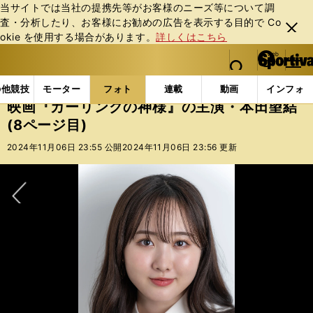
当サイトでは当社の提携先等がお客様のニーズ等について調
査・分析したり、お客様にお勧めの広告を表⽰する⽬的で Co
閉じ
okie を使⽤する場合があります。
詳しくはこちら
る
マイペ
web Sportiva (webスポルティーバ)
検索
メニュ
we
ー
フォトギャラリー
スポーツビーナスギャラリー
映画
b
ジ
の他競技
モーター
フォト
連載
動画
インフォ
ス
映画『カーリングの神様』の主演・本田望結
ポ
(8ページ目)
ル
テ
2024年11月06日 23:55 公開
2024年11月06日 23:56 更新
ィ
ー
バ
次へ