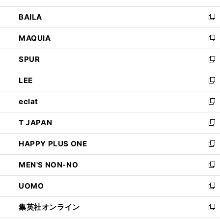
開
ウ
し
BAILA
く
ィ
い
新
ン
ウ
し
MAQUIA
ド
ィ
い
新
ウ
ン
ウ
し
SPUR
で
ド
ィ
い
新
開
ウ
ン
ウ
し
LEE
く
で
ド
ィ
い
新
開
ウ
ン
ウ
し
eclat
く
で
ド
ィ
い
新
開
ウ
ン
ウ
し
T JAPAN
く
で
ド
ィ
い
新
開
ウ
ン
ウ
し
HAPPY PLUS ONE
く
で
ド
ィ
い
新
開
ウ
ン
ウ
し
MEN'S NON-NO
く
で
ド
ィ
い
新
開
ウ
ン
ウ
し
UOMO
く
で
ド
ィ
い
新
開
ウ
ン
ウ
し
集英社オンライン
く
で
ド
ィ
い
新
開
ウ
ン
ウ
し