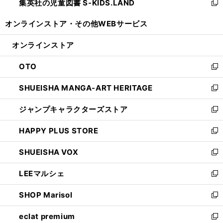
集英社の児童図書 S-KIDS.LAND
く
で
ド
い
新
開
ウ
ウ
し
オンラインストア・
その他WEBサービス
く
で
ィ
い
開
ン
ウ
オンラインストア
く
ド
ィ
ウ
ン
OTO
で
ド
新
開
ウ
し
SHUEISHA MANGA-ART HERITAGE
く
で
い
新
開
ウ
し
ジャンプキャラクターズストア
く
ィ
い
新
ン
ウ
し
HAPPY PLUS STORE
ド
ィ
い
新
ウ
ン
ウ
し
SHUEISHA VOX
で
ド
ィ
い
新
開
ウ
ン
ウ
し
LEEマルシェ
く
で
ド
ィ
い
新
開
ウ
ン
ウ
し
SHOP Marisol
く
で
ド
ィ
い
新
開
ウ
ン
ウ
し
eclat premium
く
で
ド
ィ
い
新