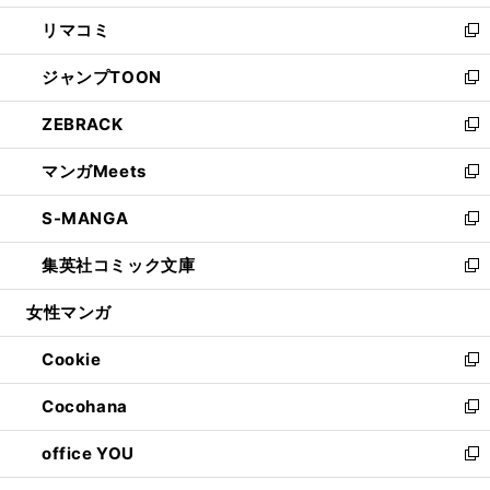
ウ
ン
ウ
し
リマコミ
で
ド
ィ
い
新
開
ウ
ン
ウ
し
ジャンプTOON
く
で
ド
ィ
い
新
開
ウ
ン
ウ
し
ZEBRACK
く
で
ド
ィ
い
新
開
ウ
ン
ウ
し
マンガMeets
く
で
ド
ィ
い
新
開
ウ
ン
ウ
し
S-MANGA
く
で
ド
ィ
い
新
開
ウ
ン
ウ
し
集英社コミック文庫
く
で
ド
ィ
い
新
開
ウ
ン
ウ
し
女性マンガ
く
で
ド
ィ
い
開
ウ
ン
ウ
Cookie
く
で
ド
ィ
新
開
ウ
ン
し
Cocohana
く
で
ド
い
新
開
ウ
ウ
し
office YOU
く
で
ィ
い
新
開
ン
ウ
し