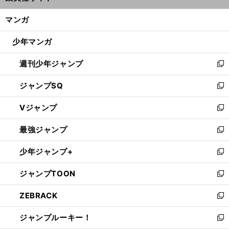
開
ン
く/
マンガ
ド
閉
ウ
じ
少年マンガ
で
る
開
週刊少年ジャンプ
く
新
し
ジャンプSQ
い
新
ウ
し
Vジャンプ
ィ
い
新
ン
ウ
し
最強ジャンプ
ド
ィ
い
新
ウ
ン
ウ
し
少年ジャンプ+
で
ド
ィ
い
新
開
ウ
ン
ウ
し
ジャンプTOON
く
で
ド
ィ
い
新
開
ウ
ン
ウ
し
ZEBRACK
く
で
ド
ィ
い
新
開
ウ
ン
ウ
し
ジャンプルーキー！
く
で
ド
ィ
い
新
開
ウ