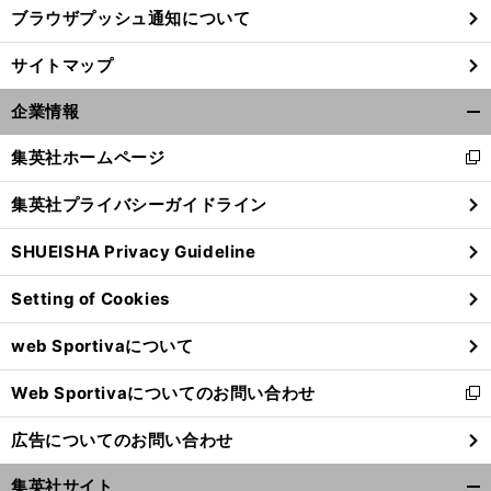
ブラウザプッシュ通知について
サイトマップ
企業情報
開
く/
集英社ホームページ
新
閉
し
じ
集英社プライバシーガイドライン
い
る
ウ
SHUEISHA Privacy Guideline
ィ
ン
Setting of Cookies
ド
ウ
web Sportivaについて
で
開
Web Sportivaについてのお問い合わせ
く
新
し
広告についてのお問い合わせ
い
ウ
集英社サイト
ィ