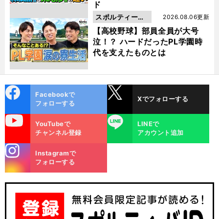
ド
スポルティーバ
2026.08.06更新
動画
【高校野球】部員全員が大号
泣！？ ハードだったPL学園時
代を支えたものとは
cebo
X
Facebookで
Xでフォローする
ok
フォローする
uTube
LINE
YouTubeで
LINEで
チャンネル登録
アカウント追加
stagra
Instagramで
m
フォローする