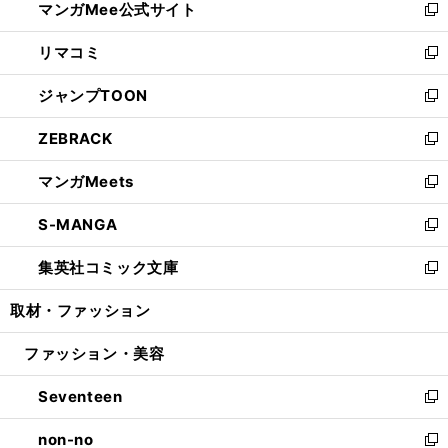
マンガMee公式サイト
く
ド
ィ
い
新
ウ
ン
ウ
し
リマコミ
で
ド
ィ
い
新
開
ウ
ン
ウ
し
ジャンプTOON
く
で
ド
ィ
い
新
開
ウ
ン
ウ
し
ZEBRACK
く
で
ド
ィ
い
新
開
ウ
ン
ウ
し
マンガMeets
く
で
ド
ィ
い
新
開
ウ
ン
ウ
し
S-MANGA
く
で
ド
ィ
い
新
開
ウ
ン
ウ
し
集英社コミック文庫
く
で
ド
ィ
い
新
開
ウ
ン
ウ
し
取材・ファッション
く
で
ド
ィ
い
開
ウ
ン
ウ
ファッション・美容
く
で
ド
ィ
開
ウ
ン
Seventeen
く
で
ド
新
開
ウ
し
non-no
く
で
い
新