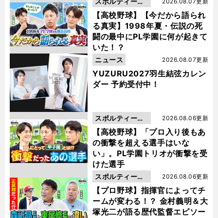
スポルティーバ
2026.08.07更新
動画
【高校野球】【今だから語られ
る真実】1998年夏・伝説の死
闘の最中にPL学園に何が起きて
いた！？
ニュース
2026.08.07更新
YUZURU2027羽生結弦カレン
ダー 予約受付中！
スポルティーバ
2026.08.06更新
動画
【高校野球】「プロ入り後もあ
の衝撃を超える選手はいな
い」。PL学園トリオが衝撃を受
けた選手
スポルティーバ
2026.08.06更新
動画
【プロ野球】指揮官によってチ
ームが変わる！？ 金村義明＆大
塚光二が語る歴代監督エピソー