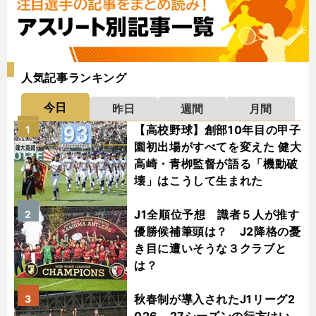
人気記事ランキング
今日
昨日
週間
月間
【高校野球】創部10年目の甲子
1
園初出場がすべてを変えた 健大
高崎・青栁監督が語る「機動破
壊」はこうして生まれた
J1全順位予想 識者５人が推す
2
優勝候補筆頭は？ J2降格の憂
き目に遭いそうな３クラブと
は？
秋春制が導入されたJ1リーグ2
3
026－27シーズンの行方はい