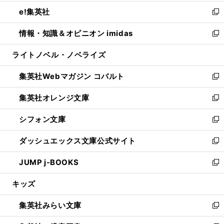
開
ウ
ン
ウ
し
e!集英社
く
で
ド
ィ
い
新
開
ウ
ン
ウ
し
情報・知識＆オピニオン imidas
く
で
ド
ィ
い
新
開
ウ
ン
ウ
し
ライトノベル・ノベライズ
く
で
ド
ィ
い
開
ウ
ン
ウ
集英社Webマガジン コバルト
く
で
ド
ィ
新
開
ウ
ン
し
集英社オレンジ文庫
く
で
ド
い
新
開
ウ
ウ
し
シフォン文庫
く
で
ィ
い
新
開
ン
ウ
し
ダッシュエックス文庫公式サイト
く
ド
ィ
い
新
ウ
ン
ウ
し
JUMP j-BOOKS
で
ド
ィ
い
新
開
ウ
ン
ウ
し
キッズ
く
で
ド
ィ
い
開
ウ
ン
ウ
集英社みらい文庫
く
で
ド
ィ
新
開
ウ
ン
し