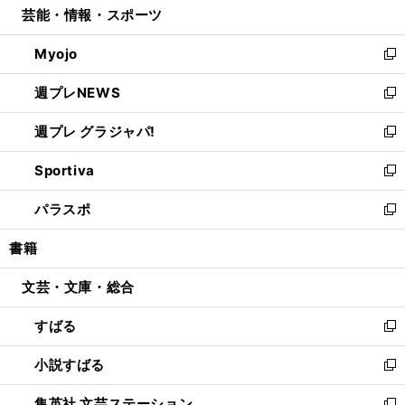
芸能・情報・スポーツ
く
で
ド
ィ
い
開
ウ
ン
ウ
Myojo
く
で
ド
ィ
新
開
ウ
ン
し
週プレNEWS
く
で
ド
い
新
開
ウ
ウ
し
週プレ グラジャパ!
く
で
ィ
い
新
開
ン
ウ
し
Sportiva
く
ド
ィ
い
新
ウ
ン
ウ
し
パラスポ
で
ド
ィ
い
新
開
ウ
ン
ウ
し
書籍
く
で
ド
ィ
い
開
ウ
ン
ウ
文芸・文庫・総合
く
で
ド
ィ
開
ウ
ン
すばる
く
で
ド
新
開
ウ
し
小説すばる
く
で
い
新
開
ウ
し
集英社 文芸ステーション
く