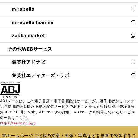
開
ウ
ン
ウ
し
mirabella
く
で
ド
ィ
い
新
開
ウ
ン
ウ
し
mirabella homme
く
で
ド
ィ
い
新
開
ウ
ン
ウ
し
zakka market
く
で
ド
ィ
い
新
開
ウ
ン
ウ
し
その他WEBサービス
く
で
ド
ィ
い
開
ウ
ン
ウ
集英社アドナビ
く
で
ド
ィ
新
開
ウ
ン
し
集英社エディターズ・ラボ
く
で
ド
い
新
開
ウ
ウ
し
く
で
ィ
い
開
ン
ウ
ABJマークは、この電子書店・電子書籍配信サービスが、著作権者からコンテ
く
ド
ィ
ンツ使用許諾を得た正規版配信サービスであることを示す登録商標（登録番号
ウ
ン
第6091713号）です。ABJマークの詳細、ABJマークを掲示しているサービス
で
ド
の一覧はこちら。
開
ウ
https://aebs.or.jp/
新
く
で
し
い
開
本ホームページに記載の文章・画像・写真などを無断で複製するこ