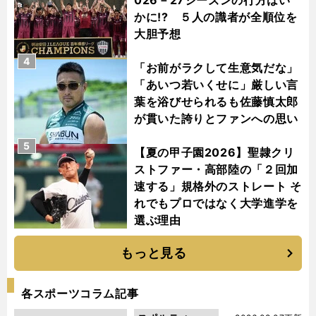
かに!? ５人の識者が全順位を
大胆予想
4
「お前がラクして生意気だな」
「あいつ若いくせに」厳しい言
葉を浴びせられるも佐藤慎太郎
が貫いた誇りとファンへの思い
5
【夏の甲子園2026】聖隷クリ
ストファー・高部陸の「２回加
速する」規格外のストレート そ
れでもプロではなく大学進学を
選ぶ理由
もっと見る
各スポーツコラム記事