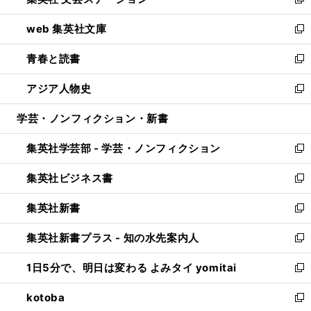
ィ
い
新
ン
ウ
し
web 集英社文庫
ド
ィ
い
新
ウ
ン
ウ
し
青春と読書
で
ド
ィ
い
新
開
ウ
ン
ウ
し
アジア人物史
く
で
ド
ィ
い
新
開
ウ
ン
ウ
し
学芸・ノンフィクション・新書
く
で
ド
ィ
い
開
ウ
ン
ウ
集英社学芸部 - 学芸・ノンフィクション
く
で
ド
ィ
新
開
ウ
ン
し
集英社ビジネス書
く
で
ド
い
新
開
ウ
ウ
し
集英社新書
く
で
ィ
い
新
開
ン
ウ
し
集英社新書プラス - 知の水先案内人
く
ド
ィ
い
新
ウ
ン
ウ
し
1日5分で、明日は変わる よみタイ yomitai
で
ド
ィ
い
新
開
ウ
ン
ウ
し
kotoba
く
で
ド
ィ
い
新