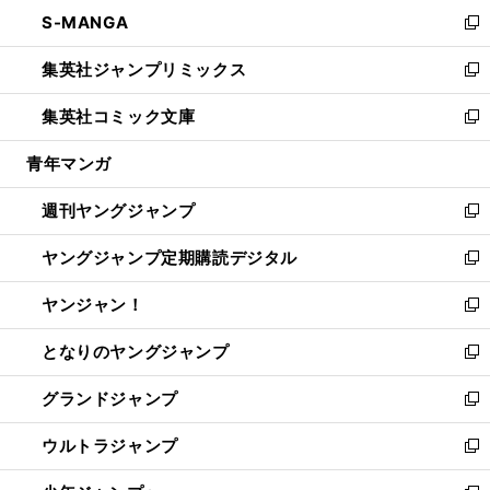
ン
ウ
し
S-MANGA
く
で
ド
ィ
い
新
開
ウ
ン
ウ
し
集英社ジャンプリミックス
く
で
ド
ィ
い
新
開
ウ
ン
ウ
し
集英社コミック文庫
く
で
ド
ィ
い
新
開
ウ
ン
ウ
し
青年マンガ
く
で
ド
ィ
い
開
ウ
ン
ウ
週刊ヤングジャンプ
く
で
ド
ィ
新
開
ウ
ン
し
ヤングジャンプ定期購読デジタル
く
で
ド
い
新
開
ウ
ウ
し
ヤンジャン！
く
で
ィ
い
新
開
ン
ウ
し
となりのヤングジャンプ
く
ド
ィ
い
新
ウ
ン
ウ
し
グランドジャンプ
で
ド
ィ
い
新
開
ウ
ン
ウ
し
ウルトラジャンプ
く
で
ド
ィ
い
新
開
ウ
ン
ウ
し