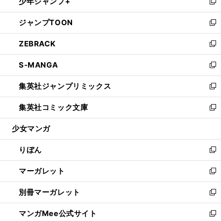
少年ジャンプ+
く
で
ド
ィ
い
新
開
ウ
ン
ウ
し
ジャンプTOON
く
で
ド
ィ
い
新
開
ウ
ン
ウ
し
ZEBRACK
く
で
ド
ィ
い
新
開
ウ
ン
ウ
し
S-MANGA
く
で
ド
ィ
い
新
開
ウ
ン
ウ
し
集英社ジャンプリミックス
く
で
ド
ィ
い
新
開
ウ
ン
ウ
し
集英社コミック文庫
く
で
ド
ィ
い
新
開
ウ
ン
ウ
し
少女マンガ
く
で
ド
ィ
い
開
ウ
ン
ウ
りぼん
く
で
ド
ィ
新
開
ウ
ン
し
マーガレット
く
で
ド
い
新
開
ウ
ウ
し
別冊マーガレット
く
で
ィ
い
新
開
ン
ウ
し
マンガMee公式サイト
く
ド
ィ
い
新