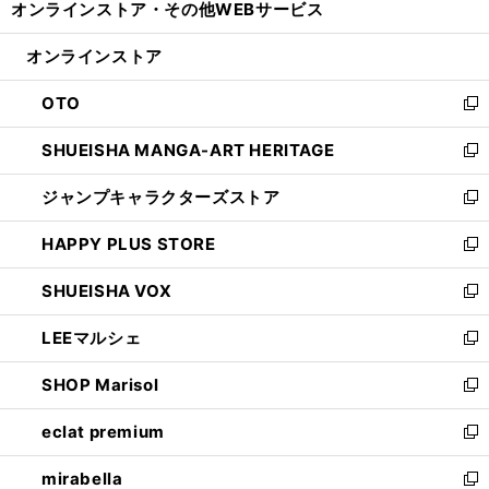
オンラインストア・
その他WEBサービス
く
で
ィ
い
開
ン
ウ
オンラインストア
く
ド
ィ
ウ
ン
OTO
で
ド
新
開
ウ
し
SHUEISHA MANGA-ART HERITAGE
く
で
い
新
開
ウ
し
ジャンプキャラクターズストア
く
ィ
い
新
ン
ウ
し
HAPPY PLUS STORE
ド
ィ
い
新
ウ
ン
ウ
し
SHUEISHA VOX
で
ド
ィ
い
新
開
ウ
ン
ウ
し
LEEマルシェ
く
で
ド
ィ
い
新
開
ウ
ン
ウ
し
SHOP Marisol
く
で
ド
ィ
い
新
開
ウ
ン
ウ
し
eclat premium
く
で
ド
ィ
い
新
開
ウ
ン
ウ
し
mirabella
く
で
ド
ィ
い
新