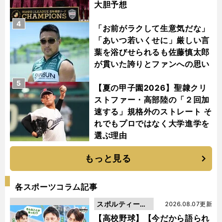
大胆予想
4
「お前がラクして生意気だな」
「あいつ若いくせに」厳しい言
葉を浴びせられるも佐藤慎太郎
が貫いた誇りとファンへの思い
5
【夏の甲子園2026】聖隷クリ
ストファー・高部陸の「２回加
速する」規格外のストレート そ
れでもプロではなく大学進学を
選ぶ理由
もっと見る
各スポーツコラム記事
スポルティーバ
2026.08.07更新
動画
【高校野球】【今だから語られ