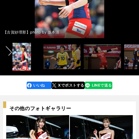
記事：Ｖリーグで輝いた女子バレーボーラー10人 日本代表の主力、いき
前へ
なり活躍のルーキー、ニューヒロイン候補のセッターも＞＞
【古賀紗理那】photo by 坂本清
いいね
Xでポストする
LINEで送る
line
faceboo
x
k
その他のフォトギャラリー