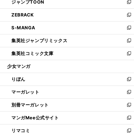
ジャンプTOON
く
で
ド
ィ
い
新
開
ウ
ン
ウ
し
ZEBRACK
く
で
ド
ィ
い
新
開
ウ
ン
ウ
し
S-MANGA
く
で
ド
ィ
い
新
開
ウ
ン
ウ
し
集英社ジャンプリミックス
く
で
ド
ィ
い
新
開
ウ
ン
ウ
し
集英社コミック文庫
く
で
ド
ィ
い
新
開
ウ
ン
ウ
し
少女マンガ
く
で
ド
ィ
い
開
ウ
ン
ウ
りぼん
く
で
ド
ィ
新
開
ウ
ン
し
マーガレット
く
で
ド
い
新
開
ウ
ウ
し
別冊マーガレット
く
で
ィ
い
新
開
ン
ウ
し
マンガMee公式サイト
く
ド
ィ
い
新
ウ
ン
ウ
し
リマコミ
で
ド
ィ
い
新