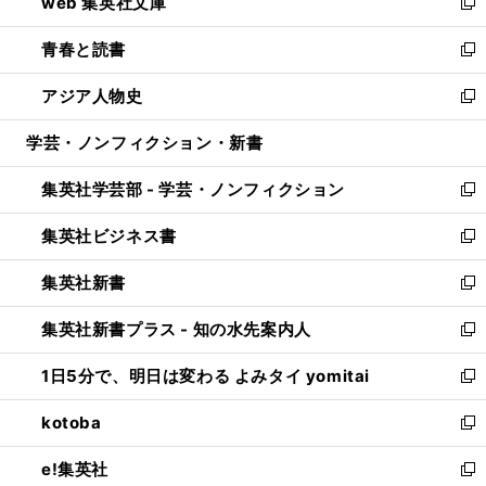
web 集英社文庫
ド
ィ
い
新
ウ
ン
ウ
し
青春と読書
で
ド
ィ
い
新
開
ウ
ン
ウ
し
アジア人物史
く
で
ド
ィ
い
新
開
ウ
ン
ウ
し
学芸・ノンフィクション・新書
く
で
ド
ィ
い
開
ウ
ン
ウ
集英社学芸部 - 学芸・ノンフィクション
く
で
ド
ィ
新
開
ウ
ン
し
集英社ビジネス書
く
で
ド
い
新
開
ウ
ウ
し
集英社新書
く
で
ィ
い
新
開
ン
ウ
し
集英社新書プラス - 知の水先案内人
く
ド
ィ
い
新
ウ
ン
ウ
し
1日5分で、明日は変わる よみタイ yomitai
で
ド
ィ
い
新
開
ウ
ン
ウ
し
kotoba
く
で
ド
ィ
い
新
開
ウ
ン
ウ
し
e!集英社
く
で
ド
ィ
い
新