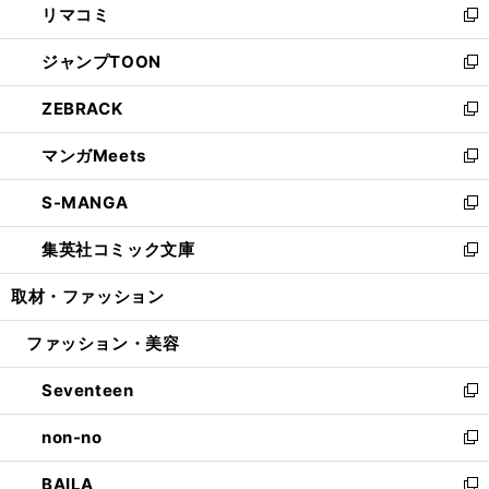
リマコミ
で
ド
ィ
い
新
開
ウ
ン
ウ
し
ジャンプTOON
く
で
ド
ィ
い
新
開
ウ
ン
ウ
し
ZEBRACK
く
で
ド
ィ
い
新
開
ウ
ン
ウ
し
マンガMeets
く
で
ド
ィ
い
新
開
ウ
ン
ウ
し
S-MANGA
く
で
ド
ィ
い
新
開
ウ
ン
ウ
し
集英社コミック文庫
く
で
ド
ィ
い
新
開
ウ
ン
ウ
し
取材・ファッション
く
で
ド
ィ
い
開
ウ
ン
ウ
ファッション・美容
く
で
ド
ィ
開
ウ
ン
Seventeen
く
で
ド
新
開
ウ
し
non-no
く
で
い
新
開
ウ
し
BAILA
く
ィ
い
新