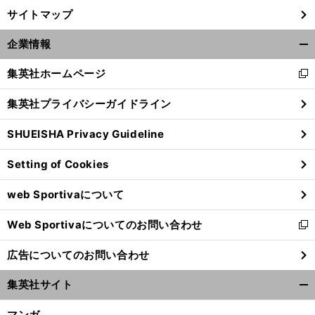
サイトマップ
企業情報
開
く/
集英社ホームページ
新
閉
し
じ
集英社プライバシーガイドライン
い
る
ウ
SHUEISHA Privacy Guideline
ィ
ン
Setting of Cookies
ド
ウ
web Sportivaについて
で
開
Web Sportivaについてのお問い合わせ
く
新
し
広告についてのお問い合わせ
い
ウ
集英社サイト
ィ
開
ン
く/
マンガ