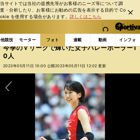
当サイトでは当社の提携先等がお客様のニーズ等について調
査・分析したり、お客様にお勧めの広告を表⽰する⽬的で Co
閉じ
okie を使⽤する場合があります。
詳しくはこちら
る
マイペ
web Sportiva (webスポルティーバ)
検索
メニュ
we
ー
フォトギャラリー
コラムフォト
今季のＶリーグで輝
b
ジ
の他競技
モーター
フォト
連載
動画
インフォ
ス
今季のＶリーグで輝いた女子バレーボーラー1
ポ
0人
ル
テ
2023年05月11日 10:00 公開
2023年05月11日 12:02 更新
ィ
ー
バ
次へ