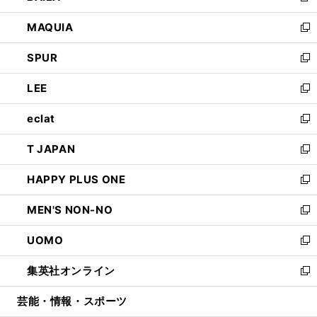
ン
ウ
し
MAQUIA
ド
ィ
い
新
ウ
ン
ウ
し
SPUR
で
ド
ィ
い
新
開
ウ
ン
ウ
し
LEE
く
で
ド
ィ
い
新
開
ウ
ン
ウ
し
eclat
く
で
ド
ィ
い
新
開
ウ
ン
ウ
し
T JAPAN
く
で
ド
ィ
い
新
開
ウ
ン
ウ
し
HAPPY PLUS ONE
く
で
ド
ィ
い
新
開
ウ
ン
ウ
し
MEN'S NON-NO
く
で
ド
ィ
い
新
開
ウ
ン
ウ
し
UOMO
く
で
ド
ィ
い
新
開
ウ
ン
ウ
し
集英社オンライン
く
で
ド
ィ
い
新
開
ウ
ン
ウ
し
芸能・情報・スポーツ
く
で
ド
ィ
い
開
ウ