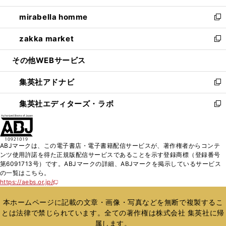
開
ウ
ン
ウ
し
mirabella homme
く
で
ド
ィ
い
新
開
ウ
ン
ウ
し
zakka market
く
で
ド
ィ
い
新
開
ウ
ン
ウ
し
その他WEBサービス
く
で
ド
ィ
い
開
ウ
ン
ウ
集英社アドナビ
く
で
ド
ィ
新
開
ウ
ン
し
集英社エディターズ・ラボ
く
で
ド
い
新
開
ウ
ウ
し
く
で
ィ
い
開
ン
ウ
ABJマークは、この電子書店・電子書籍配信サービスが、著作権者からコンテ
く
ド
ィ
ンツ使用許諾を得た正規版配信サービスであることを示す登録商標（登録番号
ウ
ン
第6091713号）です。ABJマークの詳細、ABJマークを掲示しているサービス
で
ド
の一覧はこちら。
開
ウ
https://aebs.or.jp/
新
く
で
し
い
開
本ホームページに記載の文章・画像・写真などを無断で複製するこ
ウ
く
とは法律で禁じられています。全ての著作権は株式会社 集英社に帰
ィ
属します。
ン