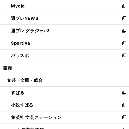
ン
ウ
Myojo
く
で
ド
ィ
新
開
ウ
ン
し
週プレNEWS
く
で
ド
い
新
開
ウ
ウ
し
週プレ グラジャパ!
く
で
ィ
い
新
開
ン
ウ
し
Sportiva
く
ド
ィ
い
新
ウ
ン
ウ
し
パラスポ
で
ド
ィ
い
新
開
ウ
ン
ウ
し
書籍
く
で
ド
ィ
い
開
ウ
ン
ウ
文芸・文庫・総合
く
で
ド
ィ
開
ウ
ン
すばる
く
で
ド
新
開
ウ
し
小説すばる
く
で
い
新
開
ウ
し
集英社 文芸ステーション
く
ィ
い
新
ン
ウ
し