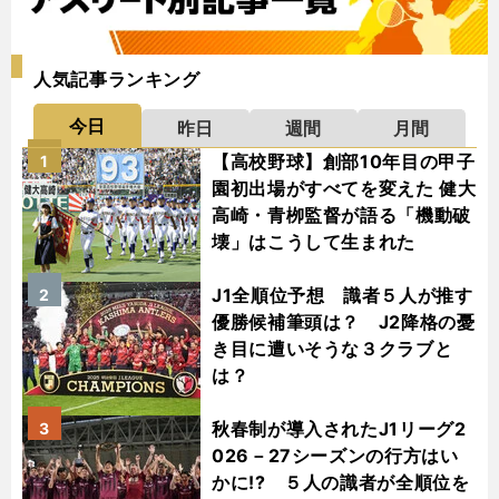
人気記事ランキング
今日
昨日
週間
月間
【高校野球】創部10年目の甲子
1
園初出場がすべてを変えた 健大
高崎・青栁監督が語る「機動破
壊」はこうして生まれた
J1全順位予想 識者５人が推す
2
優勝候補筆頭は？ J2降格の憂
き目に遭いそうな３クラブと
は？
秋春制が導入されたJ1リーグ2
3
026－27シーズンの行方はい
かに!? ５人の識者が全順位を