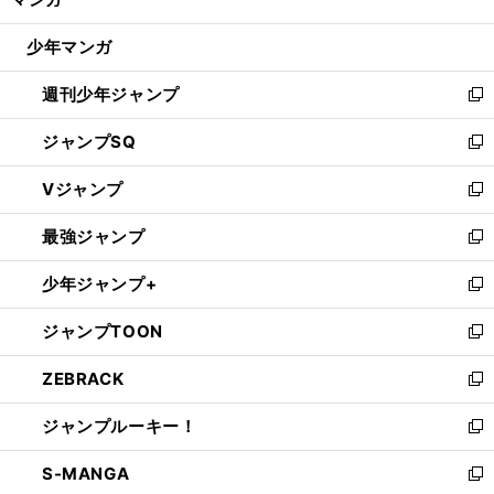
ド
閉
ウ
じ
少年マンガ
で
る
開
週刊少年ジャンプ
く
新
し
ジャンプSQ
い
新
ウ
し
Vジャンプ
ィ
い
新
ン
ウ
し
最強ジャンプ
ド
ィ
い
新
ウ
ン
ウ
し
少年ジャンプ+
で
ド
ィ
い
新
開
ウ
ン
ウ
し
ジャンプTOON
く
で
ド
ィ
い
新
開
ウ
ン
ウ
し
ZEBRACK
く
で
ド
ィ
い
新
開
ウ
ン
ウ
し
ジャンプルーキー！
く
で
ド
ィ
い
新
開
ウ
ン
ウ
し
S-MANGA
く
で
ド
ィ
い
新