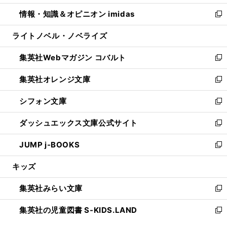
開
ウ
ン
ウ
し
情報・知識＆オピニオン imidas
く
で
ド
ィ
い
新
開
ウ
ン
ウ
し
ライトノベル・ノベライズ
く
で
ド
ィ
い
開
ウ
ン
ウ
集英社Webマガジン コバルト
く
で
ド
ィ
新
開
ウ
ン
し
集英社オレンジ文庫
く
で
ド
い
新
開
ウ
ウ
し
シフォン文庫
く
で
ィ
い
新
開
ン
ウ
し
ダッシュエックス文庫公式サイト
く
ド
ィ
い
新
ウ
ン
ウ
し
JUMP j-BOOKS
で
ド
ィ
い
新
開
ウ
ン
ウ
し
キッズ
く
で
ド
ィ
い
開
ウ
ン
ウ
集英社みらい文庫
く
で
ド
ィ
新
開
ウ
ン
し
集英社の児童図書 S-KIDS.LAND
く
で
ド
い
新
開
ウ
ウ
し