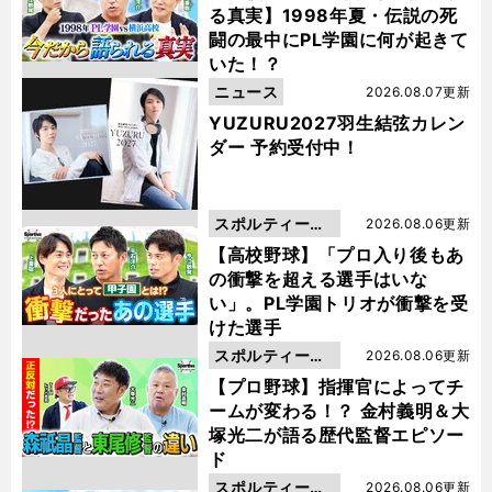
る真実】1998年夏・伝説の死
闘の最中にPL学園に何が起きて
いた！？
ニュース
2026.08.07更新
YUZURU2027羽生結弦カレン
ダー 予約受付中！
スポルティーバ
2026.08.06更新
動画
【高校野球】「プロ入り後もあ
の衝撃を超える選手はいな
い」。PL学園トリオが衝撃を受
けた選手
スポルティーバ
2026.08.06更新
動画
【プロ野球】指揮官によってチ
ームが変わる！？ 金村義明＆大
塚光二が語る歴代監督エピソー
ド
スポルティーバ
2026.08.06更新