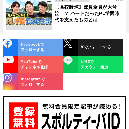
動画
【高校野球】部員全員が大号
泣！？ ハードだったPL学園時
代を支えたものとは
cebo
X
Facebookで
Xでフォローする
ok
フォローする
uTube
LINE
YouTubeで
LINEで
チャンネル登録
アカウント追加
stagra
Instagramで
m
フォローする