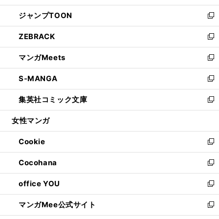
開
ウ
ン
ウ
し
ジャンプTOON
く
で
ド
ィ
い
新
開
ウ
ン
ウ
し
ZEBRACK
く
で
ド
ィ
い
新
開
ウ
ン
ウ
し
マンガMeets
く
で
ド
ィ
い
新
開
ウ
ン
ウ
し
S-MANGA
く
で
ド
ィ
い
新
開
ウ
ン
ウ
し
集英社コミック文庫
く
で
ド
ィ
い
新
開
ウ
ン
ウ
し
女性マンガ
く
で
ド
ィ
い
開
ウ
ン
ウ
Cookie
く
で
ド
ィ
新
開
ウ
ン
し
Cocohana
く
で
ド
い
新
開
ウ
ウ
し
office YOU
く
で
ィ
い
新
開
ン
ウ
し
マンガMee公式サイト
く
ド
ィ
い
新
ウ
ン
ウ
し