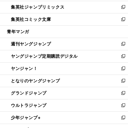
開
ウ
ン
ウ
し
集英社ジャンプリミックス
く
で
ド
ィ
い
新
開
ウ
ン
ウ
し
集英社コミック文庫
く
で
ド
ィ
い
新
開
ウ
ン
ウ
し
青年マンガ
く
で
ド
ィ
い
開
ウ
ン
ウ
週刊ヤングジャンプ
く
で
ド
ィ
新
開
ウ
ン
し
ヤングジャンプ定期購読デジタル
く
で
ド
い
新
開
ウ
ウ
し
ヤンジャン！
く
で
ィ
い
新
開
ン
ウ
し
となりのヤングジャンプ
く
ド
ィ
い
新
ウ
ン
ウ
し
グランドジャンプ
で
ド
ィ
い
新
開
ウ
ン
ウ
し
ウルトラジャンプ
く
で
ド
ィ
い
新
開
ウ
ン
ウ
し
少年ジャンプ+
く
で
ド
ィ
い
新
開
ウ
ン
ウ
し