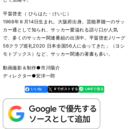
平畠啓史（ ひらはた・けいじ）
1968年８月14日生まれ。大阪府出身。芸能界随一のサッ
カー通として知られ、サッカー愛溢れる語り口が人気
で、多くのサッカー関連番組の出演中。平畠啓史Jリーグ
56クラブ巡礼2020 日本全国56人に会ってきた」（ヨシ
モトブックス）など、サッカー関連の著書も多い。
動画撮影＆制作●市川陽介
ディレクター●安洋一郎
いいね
Xでポストする
LINEで送る
line
faceboo
x
k