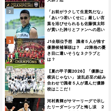
「お前がラクして生意気だな」
2
「あいつ若いくせに」厳しい言
葉を浴びせられるも佐藤慎太郎
が貫いた誇りとファンへの思い
J1全順位予想 識者５人が推す
3
優勝候補筆頭は？ J2降格の憂
き目に遭いそうな３クラブと
は？
4
【夏の甲子園2026】「優勝は
横浜じゃない」 波乱必至の組み
合わせで識者５人が選んだ優勝
校はここだ！
5
河村勇輝がサマーリーグで示し
たリーダーシップと悔し涙 ２