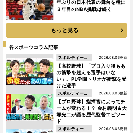
年ぶりの日本代表の舞台を糧に
３年目のNBA挑戦は続く
もっと見る
各スポーツコラム記事
スポルティーバ
2026.08.06更新
動画
【高校野球】「プロ入り後もあ
の衝撃を超える選手はいな
い」。PL学園トリオが衝撃を受
けた選手
スポルティーバ
2026.08.06更新
動画
【プロ野球】指揮官によってチ
ームが変わる！？ 金村義明＆大
塚光二が語る歴代監督エピソー
ド
スポルティーバ
2026.08.06更新