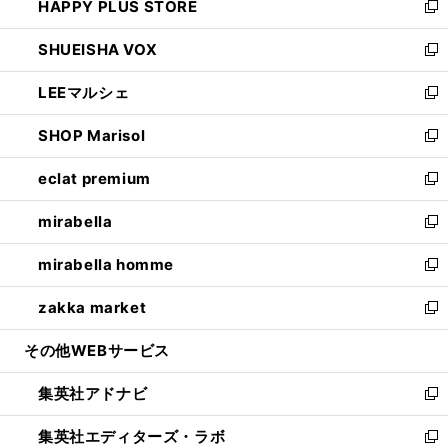
HAPPY PLUS STORE
ド
ィ
い
新
ウ
ン
ウ
し
SHUEISHA VOX
で
ド
ィ
い
新
開
ウ
ン
ウ
し
LEEマルシェ
く
で
ド
ィ
い
新
開
ウ
ン
ウ
し
SHOP Marisol
く
で
ド
ィ
い
新
開
ウ
ン
ウ
し
eclat premium
く
で
ド
ィ
い
新
開
ウ
ン
ウ
し
mirabella
く
で
ド
ィ
い
新
開
ウ
ン
ウ
し
mirabella homme
く
で
ド
ィ
い
新
開
ウ
ン
ウ
し
zakka market
く
で
ド
ィ
い
新
開
ウ
ン
ウ
し
その他WEBサービス
く
で
ド
ィ
い
開
ウ
ン
ウ
集英社アドナビ
く
で
ド
ィ
新
開
ウ
ン
し
集英社エディターズ・ラボ
く
で
ド
い
新