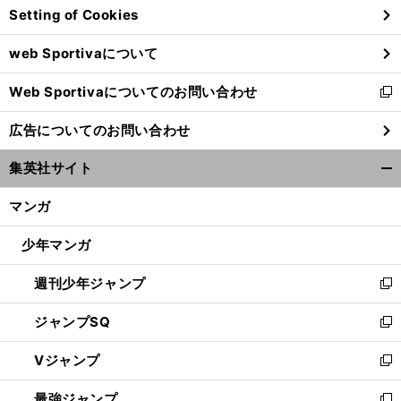
Setting of Cookies
ド
ウ
web Sportivaについて
で
開
Web Sportivaについてのお問い合わせ
く
新
し
広告についてのお問い合わせ
い
ウ
集英社サイト
ィ
開
ン
く/
マンガ
ド
閉
ウ
じ
少年マンガ
で
る
開
週刊少年ジャンプ
く
新
し
ジャンプSQ
い
新
ウ
し
Vジャンプ
ィ
い
新
ン
ウ
し
最強ジャンプ
ド
ィ