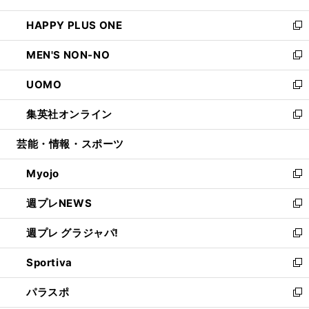
開
ウ
ン
ウ
し
HAPPY PLUS ONE
く
で
ド
ィ
い
新
開
ウ
ン
ウ
し
MEN'S NON-NO
く
で
ド
ィ
い
新
開
ウ
ン
ウ
し
UOMO
く
で
ド
ィ
い
新
開
ウ
ン
ウ
し
集英社オンライン
く
で
ド
ィ
い
新
開
ウ
ン
ウ
し
芸能・情報・スポーツ
く
で
ド
ィ
い
開
ウ
ン
ウ
Myojo
く
で
ド
ィ
新
開
ウ
ン
し
週プレNEWS
く
で
ド
い
新
開
ウ
ウ
し
週プレ グラジャパ!
く
で
ィ
い
新
開
ン
ウ
し
Sportiva
く
ド
ィ
い
新
ウ
ン
ウ
し
パラスポ
で
ド
ィ
い
新
開
ウ
ン
ウ