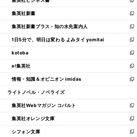
集英社ビジネス書
で
ド
い
新
開
ウ
ウ
し
集英社新書
く
で
ィ
い
新
開
ン
ウ
し
集英社新書プラス - 知の水先案内人
く
ド
ィ
い
新
ウ
ン
ウ
し
1日5分で、明日は変わる よみタイ yomitai
で
ド
ィ
い
新
開
ウ
ン
ウ
し
kotoba
く
で
ド
ィ
い
新
開
ウ
ン
ウ
し
e!集英社
く
で
ド
ィ
い
新
開
ウ
ン
ウ
し
情報・知識＆オピニオン imidas
く
で
ド
ィ
い
新
開
ウ
ン
ウ
し
ライトノベル・ノベライズ
く
で
ド
ィ
い
開
ウ
ン
ウ
集英社Webマガジン コバルト
く
で
ド
ィ
新
開
ウ
ン
し
集英社オレンジ文庫
く
で
ド
い
新
開
ウ
ウ
し
シフォン文庫
く
で
ィ
い
新