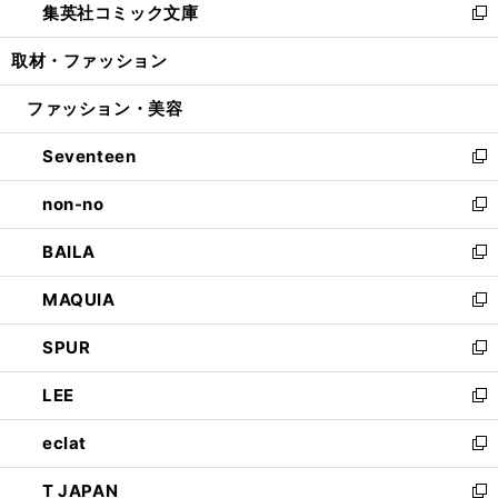
集英社コミック文庫
く
で
ド
ィ
い
新
開
ウ
ン
ウ
し
取材・ファッション
く
で
ド
ィ
い
開
ウ
ン
ウ
ファッション・美容
く
で
ド
ィ
開
ウ
ン
Seventeen
く
で
ド
新
開
ウ
し
non-no
く
で
い
新
開
ウ
し
BAILA
く
ィ
い
新
ン
ウ
し
MAQUIA
ド
ィ
い
新
ウ
ン
ウ
し
SPUR
で
ド
ィ
い
新
開
ウ
ン
ウ
し
LEE
く
で
ド
ィ
い
新
開
ウ
ン
ウ
し
eclat
く
で
ド
ィ
い
新
開
ウ
ン
ウ
し
T JAPAN
く
で
ド
ィ
い
新