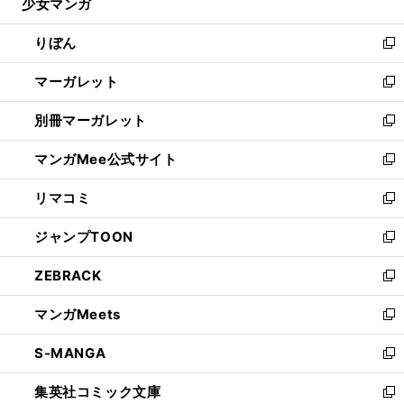
少女マンガ
く
で
ド
ィ
い
開
ウ
ン
ウ
りぼん
く
で
ド
ィ
新
開
ウ
ン
し
マーガレット
く
で
ド
い
新
開
ウ
ウ
し
別冊マーガレット
く
で
ィ
い
新
開
ン
ウ
し
マンガMee公式サイト
く
ド
ィ
い
新
ウ
ン
ウ
し
リマコミ
で
ド
ィ
い
新
開
ウ
ン
ウ
し
ジャンプTOON
く
で
ド
ィ
い
新
開
ウ
ン
ウ
し
ZEBRACK
く
で
ド
ィ
い
新
開
ウ
ン
ウ
し
マンガMeets
く
で
ド
ィ
い
新
開
ウ
ン
ウ
し
S-MANGA
く
で
ド
ィ
い
新
開
ウ
ン
ウ
し
集英社コミック文庫
く
で
ド
ィ
い
新