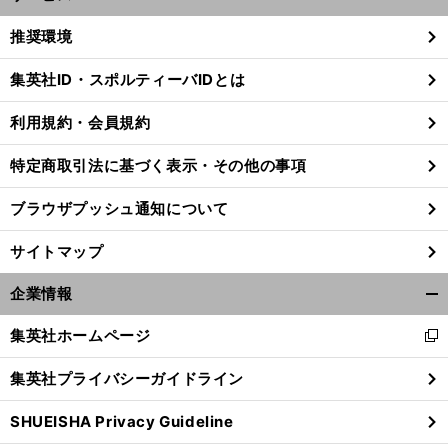
開
く/
推奨環境
閉
じ
集英社ID・スポルティーバIDとは
る
利用規約・会員規約
特定商取引法に基づく表示・その他の事項
ブラウザプッシュ通知について
サイトマップ
企業情報
開
く/
集英社ホームページ
新
閉
し
】
。
自
じ
【
プ
】
ベ
】
！
？
！
集英社プライバシーガイドライン
ロ野球
【
ストナイン
前編
松坂大輔をおさえ先発投手に選ばれたのは
渡辺久信が選ぶ歴代西武ベストナイン
い
る
ウ
SHUEISHA Privacy Guideline
ィ
ン