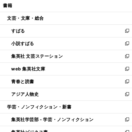
し
書籍
く
で
ド
ィ
い
開
ウ
ン
ウ
文芸・文庫・総合
く
で
ド
ィ
開
ウ
ン
すばる
く
で
ド
新
開
ウ
し
小説すばる
く
で
い
新
開
ウ
し
集英社 文芸ステーション
く
ィ
い
新
ン
ウ
し
web 集英社文庫
ド
ィ
い
新
ウ
ン
ウ
し
青春と読書
で
ド
ィ
い
新
開
ウ
ン
ウ
し
アジア人物史
く
で
ド
ィ
い
新
開
ウ
ン
ウ
し
学芸・ノンフィクション・新書
く
で
ド
ィ
い
開
ウ
ン
ウ
集英社学芸部 - 学芸・ノンフィクション
く
で
ド
ィ
新
開
ウ
ン
し
く