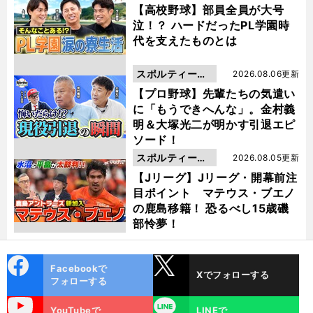
動画
【高校野球】部員全員が大号
泣！？ ハードだったPL学園時
代を支えたものとは
スポルティーバ
2026.08.06更新
動画
【プロ野球】先輩たちの気遣い
に「もうできへんな」。金村義
明＆大塚光二が明かす引退エピ
ソード！
スポルティーバ
2026.08.05更新
動画
【Jリーグ】Jリーグ・開幕前注
目ポイント マテウス・ブエノ
の鹿島移籍！ 恐るべし15歳磯
部怜夢！
cebo
X
Facebookで
Xでフォローする
ok
フォローする
uTube
LINE
YouTubeで
LINEで