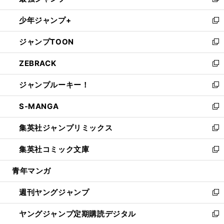
い
新
ウ
ン
ウ
し
少年ジャンプ+
で
ド
ィ
い
新
開
ウ
ン
ウ
し
ジャンプTOON
く
で
ド
ィ
い
新
開
ウ
ン
ウ
し
ZEBRACK
く
で
ド
ィ
い
新
開
ウ
ン
ウ
し
ジャンプルーキー！
く
で
ド
ィ
い
新
開
ウ
ン
ウ
し
S-MANGA
く
で
ド
ィ
い
新
開
ウ
ン
ウ
し
集英社ジャンプリミックス
く
で
ド
ィ
い
新
開
ウ
ン
ウ
し
集英社コミック文庫
く
で
ド
ィ
い
新
開
ウ
ン
ウ
し
青年マンガ
く
で
ド
ィ
い
開
ウ
ン
ウ
週刊ヤングジャンプ
く
で
ド
ィ
新
開
ウ
ン
し
ヤングジャンプ定期購読デジタル
く
で
ド
い
新