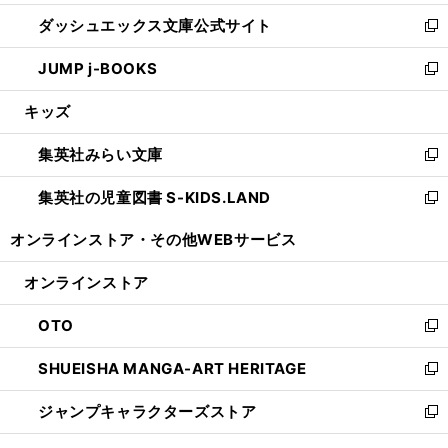
開
ン
ウ
し
ダッシュエックス文庫公式サイト
く
ド
ィ
い
新
ウ
ン
ウ
し
JUMP j-BOOKS
で
ド
ィ
い
新
開
ウ
ン
ウ
し
キッズ
く
で
ド
ィ
い
開
ウ
ン
ウ
集英社みらい文庫
く
で
ド
ィ
新
開
ウ
ン
し
集英社の児童図書 S-KIDS.LAND
く
で
ド
い
新
開
ウ
ウ
し
オンラインストア・
その他WEBサービス
く
で
ィ
い
開
ン
ウ
オンラインストア
く
ド
ィ
ウ
ン
OTO
で
ド
新
開
ウ
し
SHUEISHA MANGA-ART HERITAGE
く
で
い
新
開
ウ
し
ジャンプキャラクターズストア
く
ィ
い
新
ン
ウ
し