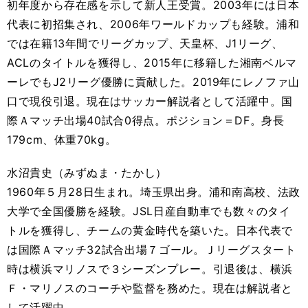
初年度から存在感を示して新人王受賞。2003年には日本
代表に初招集され、2006年ワールドカップも経験。浦和
では在籍13年間でリーグカップ、天皇杯、J1リーグ、
ACLのタイトルを獲得し、2015年に移籍した湘南ベルマ
ーレでもJ2リーグ優勝に貢献した。2019年にレノファ山
口で現役引退。現在はサッカー解説者として活躍中。国
際Ａマッチ出場40試合0得点。ポジション＝DF。身長
179cm、体重70kg。
水沼貴史（みずぬま・たかし）
1960年５月28日生まれ。埼玉県出身。浦和南高校、法政
大学で全国優勝を経験。JSL日産自動車でも数々のタイ
トルを獲得し、チームの黄金時代を築いた。日本代表で
は国際Ａマッチ32試合出場７ゴール。Ｊリーグスタート
時は横浜マリノスで３シーズンプレー。引退後は、横浜
Ｆ・マリノスのコーチや監督を務めた。現在は解説者と
して活躍中。