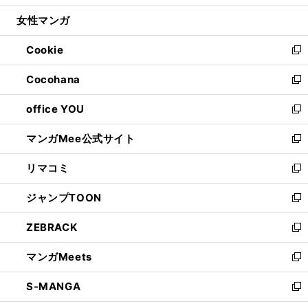
開
ウ
ン
ウ
し
女性マンガ
く
で
ド
ィ
い
開
ウ
ン
ウ
Cookie
く
で
ド
ィ
新
開
ウ
ン
し
Cocohana
く
で
ド
い
新
開
ウ
ウ
し
office YOU
く
で
ィ
い
新
開
ン
ウ
し
マンガMee公式サイト
く
ド
ィ
い
新
ウ
ン
ウ
し
リマコミ
で
ド
ィ
い
新
開
ウ
ン
ウ
し
ジャンプTOON
く
で
ド
ィ
い
新
開
ウ
ン
ウ
し
ZEBRACK
く
で
ド
ィ
い
新
開
ウ
ン
ウ
し
マンガMeets
く
で
ド
ィ
い
新
開
ウ
ン
ウ
し
S-MANGA
く
で
ド
ィ
い
新
開
ウ
ン
ウ
し