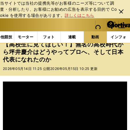
当サイトでは当社の提携先等がお客様のニーズ等について調
査・分析したり、お客様にお勧めの広告を表⽰する⽬的で Co
閉じ
okie を使⽤する場合があります。
詳しくはこちら
る
マイペ
web Sportiva (webスポルティーバ)
検索
メニュ
we
ー
動画
【高校生に見てほしい！】無名の高校時代から坪
b
ジ
の他競技
モーター
フォト
連載
動画
インフォ
ス
【高校生に見てほしい！】無名の高校時代か
ポ
ら坪井慶介はどうやってプロへ、そして日本
ル
代表になれたのか
テ
ィ
2026年05月14日 11:25 公開
2026年05月15日 10:25 更新
ー
バ