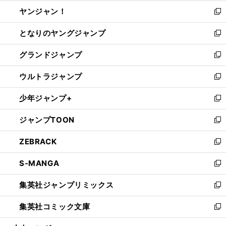
開
ウ
ウ
し
ヤンジャン！
く
で
ィ
い
新
開
ン
ウ
し
となりのヤングジャンプ
く
ド
ィ
い
新
ウ
ン
ウ
し
グランドジャンプ
で
ド
ィ
い
新
開
ウ
ン
ウ
し
ウルトラジャンプ
く
で
ド
ィ
い
新
開
ウ
ン
ウ
し
少年ジャンプ+
く
で
ド
ィ
い
新
開
ウ
ン
ウ
し
ジャンプTOON
く
で
ド
ィ
い
新
開
ウ
ン
ウ
し
ZEBRACK
く
で
ド
ィ
い
新
開
ウ
ン
ウ
し
S-MANGA
く
で
ド
ィ
い
新
開
ウ
ン
ウ
し
集英社ジャンプリミックス
く
で
ド
ィ
い
新
開
ウ
ン
ウ
し
集英社コミック文庫
く
で
ド
ィ
い
新
開
ウ
ン
ウ
し