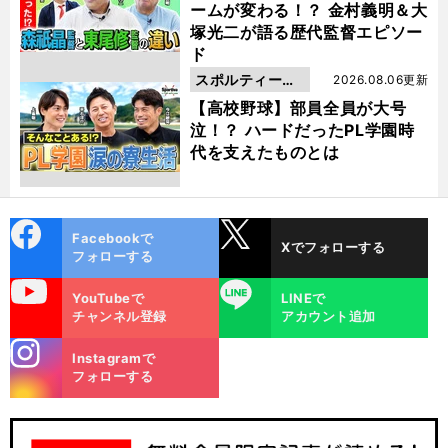
ームが変わる！？ 金村義明＆大
塚光二が語る歴代監督エピソー
ド
スポルティーバ
2026.08.06更新
動画
【高校野球】部員全員が大号
泣！？ ハードだったPL学園時
代を支えたものとは
cebo
X
Facebookで
Xでフォローする
ok
フォローする
uTube
LINE
YouTubeで
LINEで
チャンネル登録
アカウント追加
stagra
Instagramで
m
フォローする