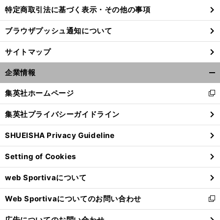
特定商取引法に基づく表示・その他の事項
ブラウザプッシュ通知について
サイトマップ
企業情報
開
く/
集英社ホームページ
新
閉
し
じ
集英社プライバシーガイドライン
い
る
ウ
SHUEISHA Privacy Guideline
ィ
・
・
・
】
【
サ
】
・
・
！
ン
ッカー日本代表
鈴木彩艶
早川友基
大迫敬介のここがスゴい
GK裏話もあるよ
Setting of Cookies
ド
ウ
web Sportivaについて
で
開
Web Sportivaについてのお問い合わせ
く
新
し
広告についてのお問い合わせ