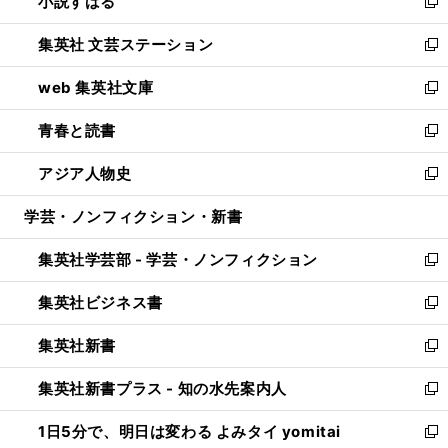
小説すばる
く
で
い
新
開
ウ
し
集英社 文芸ステーション
く
ィ
い
新
ン
ウ
し
web 集英社文庫
ド
ィ
い
新
ウ
ン
ウ
し
青春と読書
で
ド
ィ
い
新
開
ウ
ン
ウ
し
アジア人物史
く
で
ド
ィ
い
新
開
ウ
ン
ウ
し
学芸・ノンフィクション・新書
く
で
ド
ィ
い
開
ウ
ン
ウ
集英社学芸部 - 学芸・ノンフィクション
く
で
ド
ィ
新
開
ウ
ン
し
集英社ビジネス書
く
で
ド
い
新
開
ウ
ウ
し
集英社新書
く
で
ィ
い
新
開
ン
ウ
し
集英社新書プラス - 知の水先案内人
く
ド
ィ
い
新
ウ
ン
ウ
し
1日5分で、明日は変わる よみタイ yomitai
で
ド
ィ
い
新