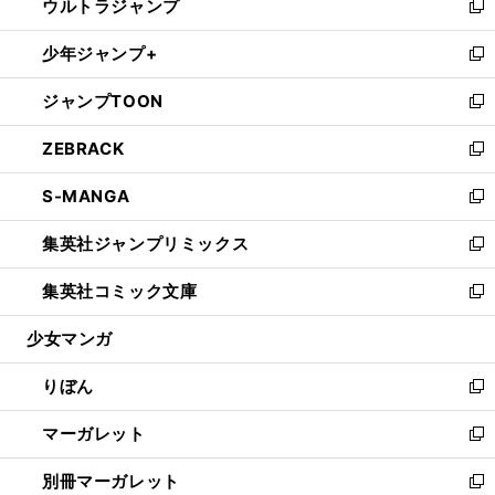
ウルトラジャンプ
く
で
ド
ィ
い
新
開
ウ
ン
ウ
し
少年ジャンプ+
く
で
ド
ィ
い
新
開
ウ
ン
ウ
し
ジャンプTOON
く
で
ド
ィ
い
新
開
ウ
ン
ウ
し
ZEBRACK
く
で
ド
ィ
い
新
開
ウ
ン
ウ
し
S-MANGA
く
で
ド
ィ
い
新
開
ウ
ン
ウ
し
集英社ジャンプリミックス
く
で
ド
ィ
い
新
開
ウ
ン
ウ
し
集英社コミック文庫
く
で
ド
ィ
い
新
開
ウ
ン
ウ
し
少女マンガ
く
で
ド
ィ
い
開
ウ
ン
ウ
りぼん
く
で
ド
ィ
新
開
ウ
ン
し
マーガレット
く
で
ド
い
新
開
ウ
ウ
し
別冊マーガレット
く
で
ィ
い
新