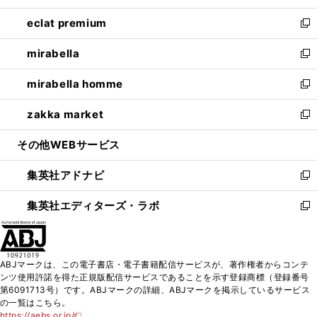
開
ウ
ン
ウ
し
eclat premium
く
で
ド
ィ
い
新
開
ウ
ン
ウ
し
mirabella
く
で
ド
ィ
い
新
開
ウ
ン
ウ
し
mirabella homme
く
で
ド
ィ
い
新
開
ウ
ン
ウ
し
zakka market
く
で
ド
ィ
い
新
開
ウ
ン
ウ
し
その他WEBサービス
く
で
ド
ィ
い
開
ウ
ン
ウ
集英社アドナビ
く
で
ド
ィ
新
開
ウ
ン
し
集英社エディターズ・ラボ
く
で
ド
い
新
開
ウ
ウ
し
く
で
ィ
い
開
ン
ウ
ABJマークは、この電子書店・電子書籍配信サービスが、著作権者からコンテ
く
ド
ィ
ンツ使用許諾を得た正規版配信サービスであることを示す登録商標（登録番号
ウ
ン
第6091713号）です。ABJマークの詳細、ABJマークを掲示しているサービス
で
ド
の一覧はこちら。
開
ウ
https://aebs.or.jp/