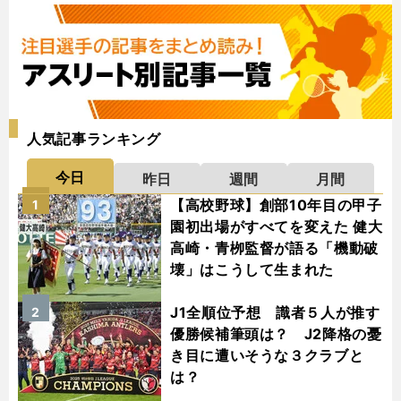
人気記事ランキング
今日
昨日
週間
月間
【高校野球】創部10年目の甲子
1
園初出場がすべてを変えた 健大
高崎・青栁監督が語る「機動破
壊」はこうして生まれた
J1全順位予想 識者５人が推す
2
優勝候補筆頭は？ J2降格の憂
き目に遭いそうな３クラブと
は？