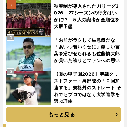
秋春制が導入されたJ1リーグ2
3
026－27シーズンの行方はい
かに!? ５人の識者が全順位を
大胆予想
4
「お前がラクして生意気だな」
「あいつ若いくせに」厳しい言
葉を浴びせられるも佐藤慎太郎
が貫いた誇りとファンへの思い
5
【夏の甲子園2026】聖隷クリ
ストファー・高部陸の「２回加
速する」規格外のストレート そ
れでもプロではなく大学進学を
選ぶ理由
もっと見る