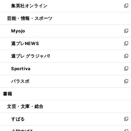
ウ
し
集英社オンライン
く
で
ド
ィ
い
新
開
ウ
ン
ウ
し
芸能・情報・スポーツ
く
で
ド
ィ
い
開
ウ
ン
ウ
Myojo
く
で
ド
ィ
新
開
ウ
ン
し
週プレNEWS
く
で
ド
い
新
開
ウ
ウ
し
週プレ グラジャパ!
く
で
ィ
い
新
開
ン
ウ
し
Sportiva
く
ド
ィ
い
新
ウ
ン
ウ
し
パラスポ
で
ド
ィ
い
新
開
ウ
ン
ウ
し
書籍
く
で
ド
ィ
い
開
ウ
ン
ウ
文芸・文庫・総合
く
で
ド
ィ
開
ウ
ン
すばる
く
で
ド
新
開
ウ
し