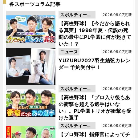
各スポーツコラム記事
スポルティーバ
2026.08.07更新
動画
【高校野球】【今だから語られ
る真実】1998年夏・伝説の死
闘の最中にPL学園に何が起きて
いた！？
ニュース
2026.08.07更新
YUZURU2027羽生結弦カレン
ダー 予約受付中！
スポルティーバ
2026.08.06更新
動画
【高校野球】「プロ入り後もあ
の衝撃を超える選手はいな
い」。PL学園トリオが衝撃を受
けた選手
スポルティーバ
2026.08.06更新
動画
【プロ野球】指揮官によってチ