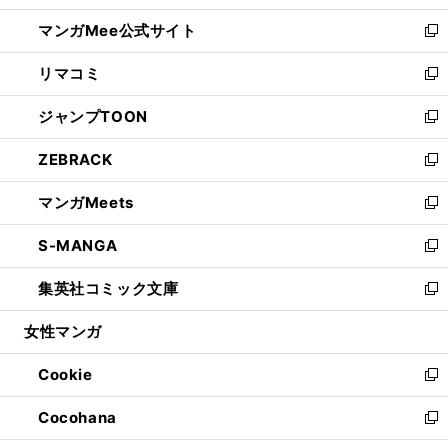
開
ン
ウ
し
マンガMee公式サイト
く
ド
ィ
い
新
ウ
ン
ウ
し
リマコミ
で
ド
ィ
い
新
開
ウ
ン
ウ
し
ジャンプTOON
く
で
ド
ィ
い
新
開
ウ
ン
ウ
し
ZEBRACK
く
で
ド
ィ
い
新
開
ウ
ン
ウ
し
マンガMeets
く
で
ド
ィ
い
新
開
ウ
ン
ウ
し
S-MANGA
く
で
ド
ィ
い
新
開
ウ
ン
ウ
し
集英社コミック文庫
く
で
ド
ィ
い
新
開
ウ
ン
ウ
し
女性マンガ
く
で
ド
ィ
い
開
ウ
ン
ウ
Cookie
く
で
ド
ィ
新
開
ウ
ン
し
Cocohana
く
で
ド
い
新
開
ウ
ウ
し