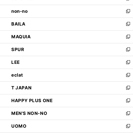
開
ウ
し
non-no
く
で
い
新
開
ウ
し
BAILA
く
ィ
い
新
ン
ウ
し
MAQUIA
ド
ィ
い
新
ウ
ン
ウ
し
SPUR
で
ド
ィ
い
新
開
ウ
ン
ウ
し
LEE
く
で
ド
ィ
い
新
開
ウ
ン
ウ
し
eclat
く
で
ド
ィ
い
新
開
ウ
ン
ウ
し
T JAPAN
く
で
ド
ィ
い
新
開
ウ
ン
ウ
し
HAPPY PLUS ONE
く
で
ド
ィ
い
新
開
ウ
ン
ウ
し
MEN'S NON-NO
く
で
ド
ィ
い
新
開
ウ
ン
ウ
し
UOMO
く
で
ド
ィ
い
新
開
ウ
ン