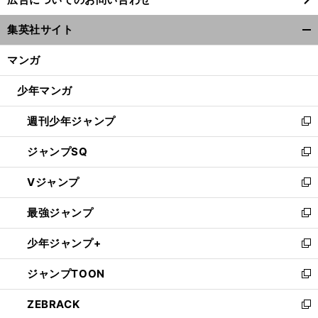
い
ウ
集英社サイト
ィ
開
ン
く/
マンガ
ド
閉
ウ
じ
少年マンガ
で
る
開
週刊少年ジャンプ
く
新
し
ジャンプSQ
い
新
ウ
し
Vジャンプ
ィ
い
新
ン
ウ
し
最強ジャンプ
ド
ィ
い
新
ウ
ン
ウ
し
少年ジャンプ+
で
ド
ィ
い
新
開
ウ
ン
ウ
し
ジャンプTOON
く
で
ド
ィ
い
新
開
ウ
ン
ウ
し
ZEBRACK
く
で
ド
ィ
い
新