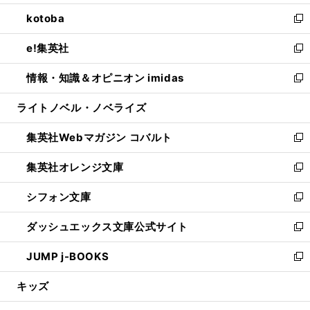
開
ウ
ン
ウ
し
kotoba
く
で
ド
ィ
い
新
開
ウ
ン
ウ
し
e!集英社
く
で
ド
ィ
い
新
開
ウ
ン
ウ
し
情報・知識＆オピニオン imidas
く
で
ド
ィ
い
新
開
ウ
ン
ウ
し
ライトノベル・ノベライズ
く
で
ド
ィ
い
開
ウ
ン
ウ
集英社Webマガジン コバルト
く
で
ド
ィ
新
開
ウ
ン
し
集英社オレンジ文庫
く
で
ド
い
新
開
ウ
ウ
し
シフォン文庫
く
で
ィ
い
新
開
ン
ウ
し
ダッシュエックス文庫公式サイト
く
ド
ィ
い
新
ウ
ン
ウ
し
JUMP j-BOOKS
で
ド
ィ
い
新
開
ウ
ン
ウ
し
キッズ
く
で
ド
ィ
い
開
ウ
ン
ウ