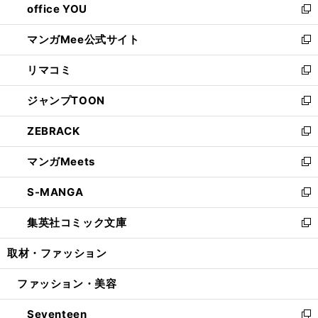
office YOU
く
で
ィ
い
新
開
ン
ウ
し
マンガMee公式サイト
く
ド
ィ
い
新
ウ
ン
ウ
し
リマコミ
で
ド
ィ
い
新
開
ウ
ン
ウ
し
ジャンプTOON
く
で
ド
ィ
い
新
開
ウ
ン
ウ
し
ZEBRACK
く
で
ド
ィ
い
新
開
ウ
ン
ウ
し
マンガMeets
く
で
ド
ィ
い
新
開
ウ
ン
ウ
し
S-MANGA
く
で
ド
ィ
い
新
開
ウ
ン
ウ
し
集英社コミック文庫
く
で
ド
ィ
い
新
開
ウ
ン
ウ
し
取材・ファッション
く
で
ド
ィ
い
開
ウ
ン
ウ
ファッション・美容
く
で
ド
ィ
開
ウ
ン
Seventeen
く
で
ド
新