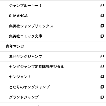
開
ウ
ン
ウ
し
ジャンプルーキー！
く
で
ド
ィ
い
新
開
ウ
ン
ウ
し
S-MANGA
く
で
ド
ィ
い
新
開
ウ
ン
ウ
し
集英社ジャンプリミックス
く
で
ド
ィ
い
新
開
ウ
ン
ウ
し
集英社コミック文庫
く
で
ド
ィ
い
新
開
ウ
ン
ウ
し
青年マンガ
く
で
ド
ィ
い
開
ウ
ン
ウ
週刊ヤングジャンプ
く
で
ド
ィ
新
開
ウ
ン
し
ヤングジャンプ定期購読デジタル
く
で
ド
い
新
開
ウ
ウ
し
ヤンジャン！
く
で
ィ
い
新
開
ン
ウ
し
となりのヤングジャンプ
く
ド
ィ
い
新
ウ
ン
ウ
し
グランドジャンプ
で
ド
ィ
い
新
開
ウ
ン
ウ
し