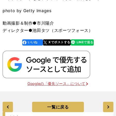
photo by Getty Images
動画撮影＆制作●市川陽介
ディレクター●池田タツ（スポーツフォース）
いいね
Xでポストする
LINEで送る
line
faceboo
x
k
Googleの「優先ソース」について
一覧に戻る