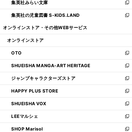
集英社みらい文庫
く
で
ド
ィ
新
開
ウ
ン
し
集英社の児童図書 S-KIDS.LAND
く
で
ド
い
新
開
ウ
ウ
し
オンラインストア・
その他WEBサービス
く
で
ィ
い
開
ン
ウ
オンラインストア
く
ド
ィ
ウ
ン
OTO
で
ド
新
開
ウ
し
SHUEISHA MANGA-ART HERITAGE
く
で
い
新
開
ウ
し
ジャンプキャラクターズストア
く
ィ
い
新
ン
ウ
し
HAPPY PLUS STORE
ド
ィ
い
新
ウ
ン
ウ
し
SHUEISHA VOX
で
ド
ィ
い
新
開
ウ
ン
ウ
し
LEEマルシェ
く
で
ド
ィ
い
新
開
ウ
ン
ウ
し
SHOP Marisol
く
で
ド
ィ
い
新