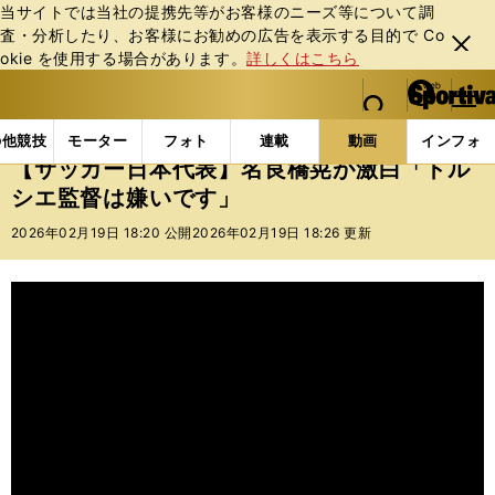
当サイトでは当社の提携先等がお客様のニーズ等について調
査・分析したり、お客様にお勧めの広告を表⽰する⽬的で Co
閉じ
okie を使⽤する場合があります。
詳しくはこちら
る
マイペ
web Sportiva (webスポルティーバ)
検索
メニュ
we
ー
動画
【サッカー日本代表】名良橋晃が激白「トルシエ
b
ジ
の他競技
モーター
フォト
連載
動画
インフォ
ス
【サッカー日本代表】名良橋晃が激白「トル
ポ
シエ監督は嫌いです」
ル
テ
2026年02月19日 18:20 公開
2026年02月19日 18:26 更新
ィ
ー
バ