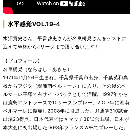
水平感覚VOL.19-4
水沼貴史さん、平畠啓史さんが名良橋晃さんをゲストに
迎えてW杯からJリーグまで語り合います！
【プロフィール】
名良橋晃（ならはし・あきら）
1971年11月26日生まれ。千葉県千葉市出身。千葉英和高
校からフジタ（現湘南ベルマーレ）に入り、その後のベ
ルマーレ平塚で右サイドバックとして活躍。1997年から
は鹿島アントラーズで10シーズンプレー。2007年に湘南
ベルマーレに復帰し2008年に引退した。J1通算310試合
出場23得点。日本代表ではＡマッチ38試合出場。日本が
本大会に初出場した1998年フランスＷ杯でプレーした。