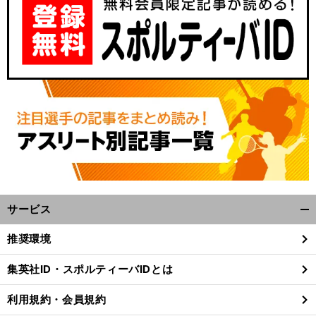
サービス
開
く/
推奨環境
閉
じ
集英社ID・スポルティーバIDとは
る
利用規約・会員規約