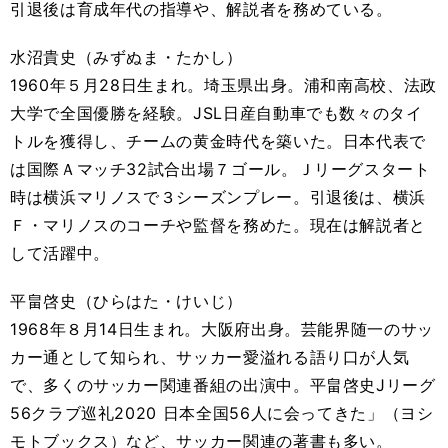
引退後は育成年代の指導や、解説者を務めている。
水沼貴史（みずぬま・たかし）
1960年５月28日生まれ。埼玉県出身。浦和南高校、法政
大学で全国優勝を経験。JSL日産自動車でも数々のタイ
トルを獲得し、チームの黄金時代を築いた。日本代表で
は国際Ａマッチ32試合出場７ゴール。Ｊリーグスタート
時は横浜マリノスで３シーズンプレー。引退後は、横浜
Ｆ・マリノスのコーチや監督を務めた。現在は解説者と
して活躍中。
平畠啓史（ひらはた・けいじ）
1968年８月14日生まれ。大阪府出身。芸能界随一のサッ
カー通として知られ、サッカー愛溢れる語り口が人気
で、多くのサッカー関連番組の出演中。平畠啓史Jリーグ
56クラブ巡礼2020 日本全国56人に会ってきた」（ヨシ
モトブックス）など、サッカー関連の著書も多い。