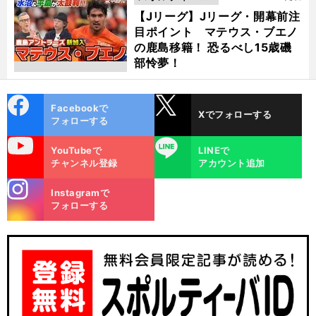
動画
【Jリーグ】Jリーグ・開幕前注
目ポイント マテウス・ブエノ
の鹿島移籍！ 恐るべし15歳磯
部怜夢！
cebo
X
Facebookで
Xでフォローする
ok
フォローする
uTube
LINE
YouTubeで
LINEで
チャンネル登録
アカウント追加
stagra
Instagramで
m
フォローする