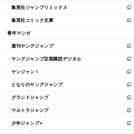
開
ウ
ン
ウ
し
集英社ジャンプリミックス
く
で
ド
ィ
い
新
開
ウ
ン
ウ
し
集英社コミック文庫
く
で
ド
ィ
い
新
開
ウ
ン
ウ
し
青年マンガ
く
で
ド
ィ
い
開
ウ
ン
ウ
週刊ヤングジャンプ
く
で
ド
ィ
新
開
ウ
ン
し
ヤングジャンプ定期購読デジタル
く
で
ド
い
新
開
ウ
ウ
し
ヤンジャン！
く
で
ィ
い
新
開
ン
ウ
し
となりのヤングジャンプ
く
ド
ィ
い
新
ウ
ン
ウ
し
グランドジャンプ
で
ド
ィ
い
新
開
ウ
ン
ウ
し
ウルトラジャンプ
く
で
ド
ィ
い
新
開
ウ
ン
ウ
し
少年ジャンプ+
く
で
ド
ィ
い
新
開
ウ
ン
ウ
し