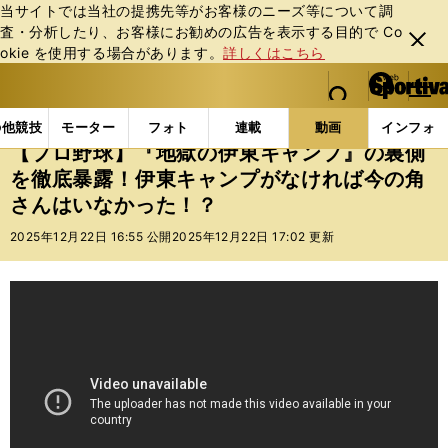
当サイトでは当社の提携先等がお客様のニーズ等について調
査・分析したり、お客様にお勧めの広告を表⽰する⽬的で Co
閉じ
okie を使⽤する場合があります。
詳しくはこちら
る
マイペ
web Sportiva (webスポルティーバ)
検索
メニュ
we
ー
動画
【プロ野球】『地獄の伊東キャンプ』の裏側を徹
b
ジ
の他競技
モーター
フォト
連載
動画
インフォ
ス
【プロ野球】『地獄の伊東キャンプ』の裏側
ポ
を徹底暴露！伊東キャンプがなければ今の角
ル
さんはいなかった！？
テ
ィ
2025年12月22日 16:55 公開
2025年12月22日 17:02 更新
ー
バ