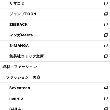
リマコミ
で
ド
ィ
い
新
開
ウ
ン
ウ
し
ジャンプTOON
く
で
ド
ィ
い
新
開
ウ
ン
ウ
し
ZEBRACK
く
で
ド
ィ
い
新
開
ウ
ン
ウ
し
マンガMeets
く
で
ド
ィ
い
新
開
ウ
ン
ウ
し
S-MANGA
く
で
ド
ィ
い
新
開
ウ
ン
ウ
し
集英社コミック文庫
く
で
ド
ィ
い
新
開
ウ
ン
ウ
し
取材・ファッション
く
で
ド
ィ
い
開
ウ
ン
ウ
ファッション・美容
く
で
ド
ィ
開
ウ
ン
Seventeen
く
で
ド
新
開
ウ
し
non-no
く
で
い
新
開
ウ
し
BAILA
く
ィ
い
新