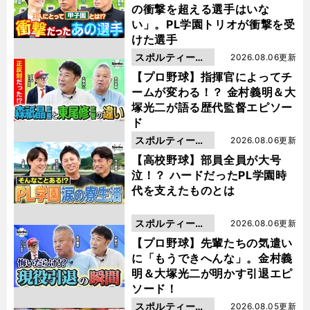
の衝撃を超える選手はいな
い」。PL学園トリオが衝撃を受
けた選手
スポルティーバ
2026.08.06更新
動画
【プロ野球】指揮官によってチ
ームが変わる！？ 金村義明＆大
塚光二が語る歴代監督エピソー
ド
スポルティーバ
2026.08.06更新
動画
【高校野球】部員全員が大号
泣！？ ハードだったPL学園時
代を支えたものとは
スポルティーバ
2026.08.06更新
動画
【プロ野球】先輩たちの気遣い
に「もうできへんな」。金村義
明＆大塚光二が明かす引退エピ
ソード！
スポルティーバ
2026.08.05更新