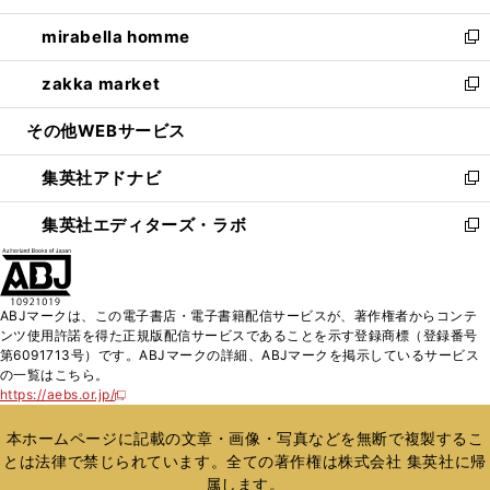
開
ウ
ン
ウ
し
mirabella homme
く
で
ド
ィ
い
新
開
ウ
ン
ウ
し
zakka market
く
で
ド
ィ
い
新
開
ウ
ン
ウ
し
その他WEBサービス
く
で
ド
ィ
い
開
ウ
ン
ウ
集英社アドナビ
く
で
ド
ィ
新
開
ウ
ン
し
集英社エディターズ・ラボ
く
で
ド
い
新
開
ウ
ウ
し
く
で
ィ
い
開
ン
ウ
ABJマークは、この電子書店・電子書籍配信サービスが、著作権者からコンテ
く
ド
ィ
ンツ使用許諾を得た正規版配信サービスであることを示す登録商標（登録番号
ウ
ン
第6091713号）です。ABJマークの詳細、ABJマークを掲示しているサービス
で
ド
の一覧はこちら。
開
ウ
https://aebs.or.jp/
新
く
で
し
い
開
本ホームページに記載の文章・画像・写真などを無断で複製するこ
ウ
く
とは法律で禁じられています。全ての著作権は株式会社 集英社に帰
ィ
属します。
ン