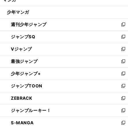
ド
閉
？
ウ
】
！
.
【
プ
】
・
々
！
？
じ
ロ野球
歴代
巨人ベストナインで豪華なメンバーが続
登場
悩んだ末に選ばれたセンターとは
少年マンガ
で
る
開
週刊少年ジャンプ
く
新
し
ジャンプSQ
い
新
ウ
し
Vジャンプ
ィ
い
新
ン
ウ
し
最強ジャンプ
ド
ィ
い
新
ウ
ン
ウ
し
少年ジャンプ+
で
ド
ィ
い
新
開
ウ
ン
ウ
し
ジャンプTOON
く
で
ド
ィ
い
新
開
ウ
ン
ウ
し
ZEBRACK
く
で
ド
ィ
い
新
開
ウ
ン
ウ
し
ジャンプルーキー！
く
で
ド
ィ
い
新
開
ウ
ン
ウ
し
S-MANGA
く
で
ド
ィ
い
新