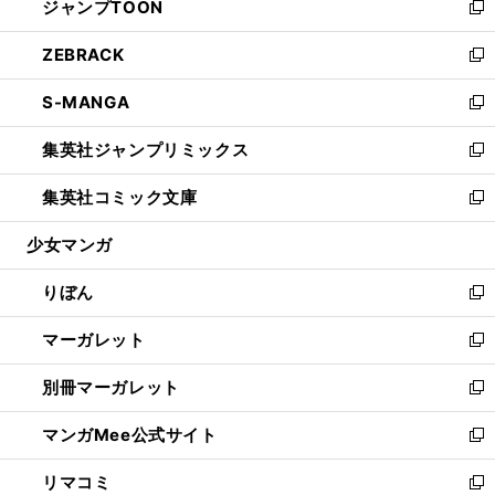
ジャンプTOON
く
で
ド
ィ
い
新
開
ウ
ン
ウ
し
ZEBRACK
く
で
ド
ィ
い
新
開
ウ
ン
ウ
し
S-MANGA
く
で
ド
ィ
い
新
開
ウ
ン
ウ
し
集英社ジャンプリミックス
く
で
ド
ィ
い
新
開
ウ
ン
ウ
し
集英社コミック文庫
く
で
ド
ィ
い
新
開
ウ
ン
ウ
し
少女マンガ
く
で
ド
ィ
い
開
ウ
ン
ウ
りぼん
く
で
ド
ィ
新
開
ウ
ン
し
マーガレット
く
で
ド
い
新
開
ウ
ウ
し
別冊マーガレット
く
で
ィ
い
新
開
ン
ウ
し
マンガMee公式サイト
く
ド
ィ
い
新
ウ
ン
ウ
し
リマコミ
で
ド
ィ
い
新