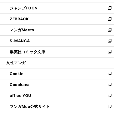
開
ウ
ン
ウ
し
ジャンプTOON
く
で
ド
ィ
い
新
開
ウ
ン
ウ
し
ZEBRACK
く
で
ド
ィ
い
新
開
ウ
ン
ウ
し
マンガMeets
く
で
ド
ィ
い
新
開
ウ
ン
ウ
し
S-MANGA
く
で
ド
ィ
い
新
開
ウ
ン
ウ
し
集英社コミック文庫
く
で
ド
ィ
い
新
開
ウ
ン
ウ
し
女性マンガ
く
で
ド
ィ
い
開
ウ
ン
ウ
Cookie
く
で
ド
ィ
新
開
ウ
ン
し
Cocohana
く
で
ド
い
新
開
ウ
ウ
し
office YOU
く
で
ィ
い
新
開
ン
ウ
し
マンガMee公式サイト
く
ド
ィ
い
新
ウ
ン
ウ
し