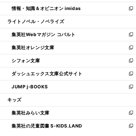
開
ウ
ン
ウ
し
情報・知識＆オピニオン imidas
く
で
ド
ィ
い
新
開
ウ
ン
ウ
し
ライトノベル・ノベライズ
く
で
ド
ィ
い
開
ウ
ン
ウ
集英社Webマガジン コバルト
く
で
ド
ィ
新
開
ウ
ン
し
集英社オレンジ文庫
く
で
ド
い
新
開
ウ
ウ
し
シフォン文庫
く
で
ィ
い
新
開
ン
ウ
し
ダッシュエックス文庫公式サイト
く
ド
ィ
い
新
ウ
ン
ウ
し
JUMP j-BOOKS
で
ド
ィ
い
新
開
ウ
ン
ウ
し
キッズ
く
で
ド
ィ
い
開
ウ
ン
ウ
集英社みらい文庫
く
で
ド
ィ
新
開
ウ
ン
し
集英社の児童図書 S-KIDS.LAND
く
で
ド
い
新
開
ウ
ウ
し