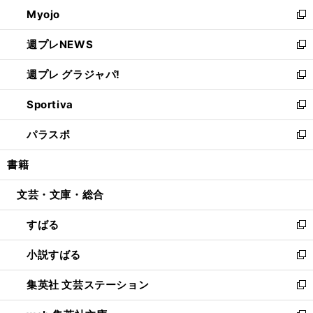
ン
ウ
Myojo
く
で
ド
ィ
新
開
ウ
ン
し
週プレNEWS
く
で
ド
い
新
開
ウ
ウ
し
週プレ グラジャパ!
く
で
ィ
い
新
開
ン
ウ
し
Sportiva
く
ド
ィ
い
新
ウ
ン
ウ
し
パラスポ
で
ド
ィ
い
新
開
ウ
ン
ウ
し
書籍
く
で
ド
ィ
い
開
ウ
ン
ウ
文芸・文庫・総合
く
で
ド
ィ
開
ウ
ン
すばる
く
で
ド
新
開
ウ
し
小説すばる
く
で
い
新
開
ウ
し
集英社 文芸ステーション
く
ィ
い
新
ン
ウ
し