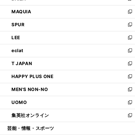
ン
ウ
し
MAQUIA
ド
ィ
い
新
ウ
ン
ウ
し
SPUR
で
ド
ィ
い
新
開
ウ
ン
ウ
し
LEE
く
で
ド
ィ
い
新
開
ウ
ン
ウ
し
eclat
く
で
ド
ィ
い
新
開
ウ
ン
ウ
し
T JAPAN
く
で
ド
ィ
い
新
開
ウ
ン
ウ
し
HAPPY PLUS ONE
く
で
ド
ィ
い
新
開
ウ
ン
ウ
し
MEN'S NON-NO
く
で
ド
ィ
い
新
開
ウ
ン
ウ
し
UOMO
く
で
ド
ィ
い
新
開
ウ
ン
ウ
し
集英社オンライン
く
で
ド
ィ
い
新
開
ウ
ン
ウ
し
芸能・情報・スポーツ
く
で
ド
ィ
い
開
ウ