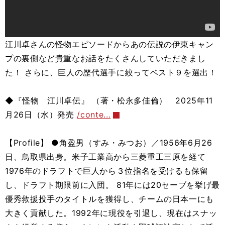
江川卓さんの怪物エピソードからあの伝説の伊東キャン
プの裏側など貴重なお話をたくさんしていただきまし
た！ さらに、巨人の歴代選手に絞ってベスト９を選出！
◆『怪物 江川卓伝』 （著・松永多佳倫） 2025年11
月26日（水）発売
/conte...
【Profile】 ●角盈男（すみ・みつお）／1956年6月26
日、鳥取県出身。米子工業高から三菱重工三原を経て
1976年のドラフトで巨人から３位指名を受けるも保留
し、ドラフト期限前に入団。 81年には20セーブを挙げ最
優秀救援投手のタイトルを獲得し、チームの日本一にも
大きく貢献した。1992年に現役を引退し、現在はスナッ