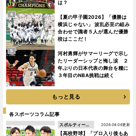
は？
4
【夏の甲子園2026】「優勝は
横浜じゃない」 波乱必至の組み
合わせで識者５人が選んだ優勝
校はここだ！
5
河村勇輝がサマーリーグで示し
たリーダーシップと悔し涙 ２
年ぶりの日本代表の舞台を糧に
３年目のNBA挑戦は続く
もっと見る
各スポーツコラム記事
スポルティーバ
2026.08.06更新
動画
【高校野球】「プロ入り後もあ