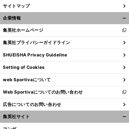
サイトマップ
企業情報
開
く/
集英社ホームページ
新
閉
し
じ
集英社プライバシーガイドライン
い
る
ウ
SHUEISHA Privacy Guideline
ィ
ン
Setting of Cookies
ド
ウ
web Sportivaについて
で
開
Web Sportivaについてのお問い合わせ
く
新
し
広告についてのお問い合わせ
い
ウ
集英社サイト
ィ
開
ン
く/
マンガ