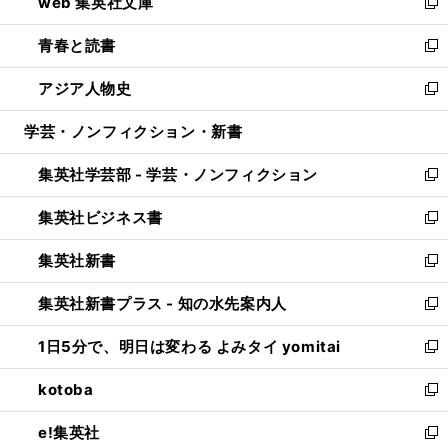
web 集英社文庫
ド
ィ
い
新
ウ
ン
ウ
し
青春と読書
で
ド
ィ
い
新
開
ウ
ン
ウ
し
アジア人物史
く
で
ド
ィ
い
新
開
ウ
ン
ウ
し
学芸・ノンフィクション・新書
く
で
ド
ィ
い
開
ウ
ン
ウ
集英社学芸部 - 学芸・ノンフィクション
く
で
ド
ィ
新
開
ウ
ン
し
集英社ビジネス書
く
で
ド
い
新
開
ウ
ウ
し
集英社新書
く
で
ィ
い
新
開
ン
ウ
し
集英社新書プラス - 知の水先案内人
く
ド
ィ
い
新
ウ
ン
ウ
し
1日5分で、明日は変わる よみタイ yomitai
で
ド
ィ
い
新
開
ウ
ン
ウ
し
kotoba
く
で
ド
ィ
い
新
開
ウ
ン
ウ
し
e!集英社
く
で
ド
ィ
い
新