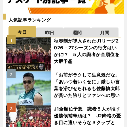
人気記事ランキング
今日
昨日
週間
月間
秋春制が導入されたJ1リーグ2
1
026－27シーズンの行方はい
かに!? ５人の識者が全順位を
大胆予想
「お前がラクして生意気だな」
2
「あいつ若いくせに」厳しい言
葉を浴びせられるも佐藤慎太郎
が貫いた誇りとファンへの思い
J1全順位予想 識者５人が推す
3
優勝候補筆頭は？ J2降格の憂
き目に遭いそうな３クラブと