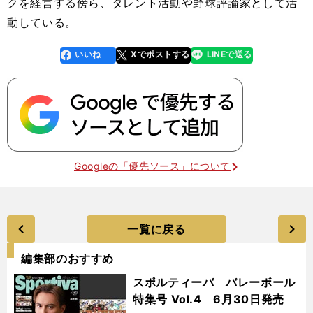
クを経営する傍ら、タレント活動や野球評論家として活
動している。
いいね
Xでポストする
LINEで送る
line
faceboo
x
k
Googleの「優先ソース」について
一覧に戻る
編集部のおすすめ
スポルティーバ バレーボール
特集号 Vol.4 6月30日発売