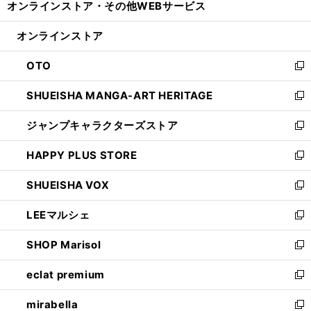
オンラインストア・
その他WEBサービス
く
で
ィ
い
開
ン
ウ
オンラインストア
く
ド
ィ
ウ
ン
OTO
で
ド
新
開
ウ
し
SHUEISHA MANGA-ART HERITAGE
く
で
い
新
開
ウ
し
ジャンプキャラクターズストア
く
ィ
い
新
ン
ウ
し
HAPPY PLUS STORE
ド
ィ
い
新
ウ
ン
ウ
し
SHUEISHA VOX
で
ド
ィ
い
新
開
ウ
ン
ウ
し
LEEマルシェ
く
で
ド
ィ
い
新
開
ウ
ン
ウ
し
SHOP Marisol
く
で
ド
ィ
い
新
開
ウ
ン
ウ
し
eclat premium
く
で
ド
ィ
い
新
開
ウ
ン
ウ
し
mirabella
く
で
ド
ィ
い
新