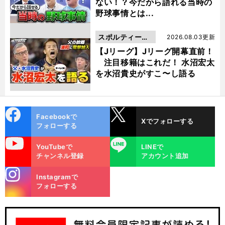
ない！？今だから語れる当時の
野球事情とは...
スポルティーバ
2026.08.03更新
動画
【Jリーグ】Jリーグ開幕直前！
注目移籍はこれだ！ 水沼宏太
を水沼貴史がすこ〜し語る
cebo
X
Facebookで
Xでフォローする
ok
フォローする
uTube
LINE
YouTubeで
LINEで
チャンネル登録
アカウント追加
stagra
Instagramで
m
フォローする