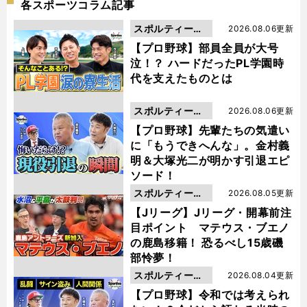
各スポーツコラム記事
スポルティーバ
2026.08.06更新
動画
【プロ野球】部員全員が大号
泣！？ ハードだったPL学園時
代を支えたものとは
スポルティーバ
2026.08.06更新
動画
【プロ野球】先輩たちの気遣い
に「もうできへんな」。金村義
明＆大塚光二が明かす引退エピ
ソード！
スポルティーバ
2026.08.05更新
動画
【Jリーグ】Jリーグ・開幕前注
目ポイント マテウス・ブエノ
の鹿島移籍！ 恐るべし15歳磯
部怜夢！
スポルティーバ
2026.08.04更新
動画
【プロ野球】令和では考えられ