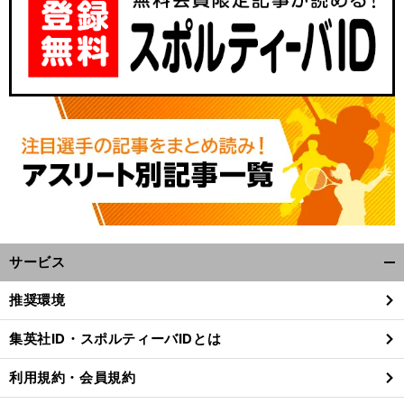
サービス
開
く/
推奨環境
閉
じ
集英社ID・スポルティーバIDとは
る
利用規約・会員規約