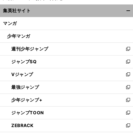
ウ
集英社サイト
ィ
開
ン
く/
マンガ
ド
閉
ウ
じ
少年マンガ
で
る
開
週刊少年ジャンプ
く
新
し
ジャンプSQ
い
新
ウ
し
Vジャンプ
ィ
い
新
ン
ウ
し
最強ジャンプ
レ
ド
ィ
い
新
スターのシェークスピア暫定監督が今季終了まで指揮か
ウ
ン
ウ
し
少年ジャンプ+
で
ド
ィ
い
新
開
ウ
ン
ウ
し
ジャンプTOON
く
で
ド
ィ
い
新
開
ウ
ン
ウ
し
ZEBRACK
く
で
ド
ィ
い
新
開
ウ
ン
ウ
し