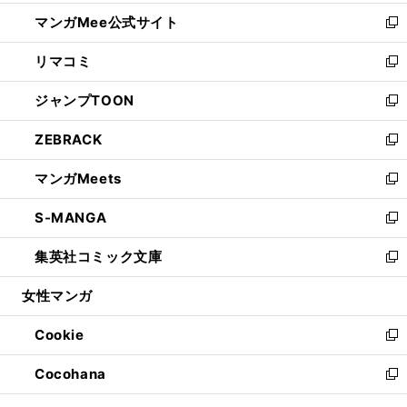
開
ン
ウ
し
マンガMee公式サイト
く
ド
ィ
い
新
ウ
ン
ウ
し
リマコミ
で
ド
ィ
い
新
開
ウ
ン
ウ
し
ジャンプTOON
く
で
ド
ィ
い
新
開
ウ
ン
ウ
し
ZEBRACK
く
で
ド
ィ
い
新
開
ウ
ン
ウ
し
マンガMeets
く
で
ド
ィ
い
新
開
ウ
ン
ウ
し
S-MANGA
く
で
ド
ィ
い
新
開
ウ
ン
ウ
し
集英社コミック文庫
く
で
ド
ィ
い
新
開
ウ
ン
ウ
し
女性マンガ
く
で
ド
ィ
い
開
ウ
ン
ウ
Cookie
く
で
ド
ィ
新
開
ウ
ン
し
Cocohana
く
で
ド
い
新
開
ウ
ウ
し