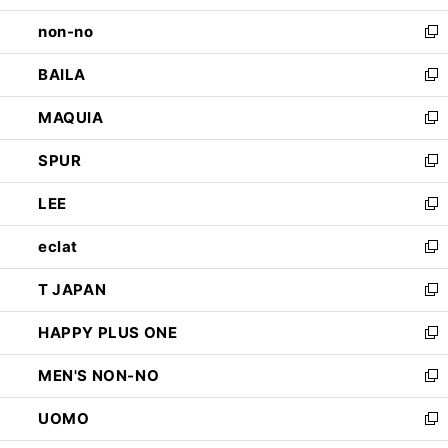
開
ウ
し
non-no
く
で
い
新
開
ウ
し
BAILA
く
ィ
い
新
ン
ウ
し
MAQUIA
ド
ィ
い
新
ウ
ン
ウ
し
SPUR
で
ド
ィ
い
新
開
ウ
ン
ウ
し
LEE
く
で
ド
ィ
い
新
開
ウ
ン
ウ
し
eclat
く
で
ド
ィ
い
新
開
ウ
ン
ウ
し
T JAPAN
く
で
ド
ィ
い
新
開
ウ
ン
ウ
し
HAPPY PLUS ONE
く
で
ド
ィ
い
新
開
ウ
ン
ウ
し
MEN'S NON-NO
く
で
ド
ィ
い
新
開
ウ
ン
ウ
し
UOMO
く
で
ド
ィ
い
新
開
ウ
ン
ウ
し