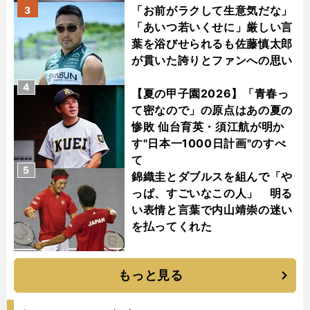
「お前がラクして生意気だな」
3
「あいつ若いくせに」厳しい言
葉を浴びせられるも佐藤慎太郎
が貫いた誇りとファンへの思い
4
【夏の甲子園2026】「青春っ
て密なので」の原点はあの夏の
惨敗 仙台育英・須江航が明か
す"日本一1000日計画"のすべ
て
5
錦織圭とダブルスを組んで「や
っぱ、すごいなこの人」 明る
い表情と言葉で内山靖崇の迷い
を払ってくれた
もっと見る