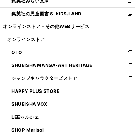
集英社みらい文庫
く
で
ド
ィ
新
開
ウ
ン
し
集英社の児童図書 S-KIDS.LAND
く
で
ド
い
新
開
ウ
ウ
し
オンラインストア・
その他WEBサービス
く
で
ィ
い
開
ン
ウ
オンラインストア
く
ド
ィ
ウ
ン
OTO
で
ド
新
開
ウ
し
SHUEISHA MANGA-ART HERITAGE
く
で
い
新
開
ウ
し
ジャンプキャラクターズストア
く
ィ
い
新
ン
ウ
し
HAPPY PLUS STORE
ド
ィ
い
新
ウ
ン
ウ
し
SHUEISHA VOX
で
ド
ィ
い
新
開
ウ
ン
ウ
し
LEEマルシェ
く
で
ド
ィ
い
新
開
ウ
ン
ウ
し
SHOP Marisol
く
で
ド
ィ
い
新