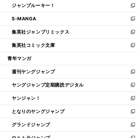
ジャンプルーキー！
く
で
ド
ィ
い
新
開
ウ
ン
ウ
し
S-MANGA
く
で
ド
ィ
い
新
開
ウ
ン
ウ
し
集英社ジャンプリミックス
く
で
ド
ィ
い
新
開
ウ
ン
ウ
し
集英社コミック文庫
く
で
ド
ィ
い
新
開
ウ
ン
ウ
し
青年マンガ
く
で
ド
ィ
い
開
ウ
ン
ウ
週刊ヤングジャンプ
く
で
ド
ィ
新
開
ウ
ン
し
ヤングジャンプ定期購読デジタル
く
で
ド
い
新
開
ウ
ウ
し
ヤンジャン！
く
で
ィ
い
新
開
ン
ウ
し
となりのヤングジャンプ
く
ド
ィ
い
新
ウ
ン
ウ
し
グランドジャンプ
で
ド
ィ
い
新
開
ウ
ン
ウ
し
ウルトラジャンプ
く
で