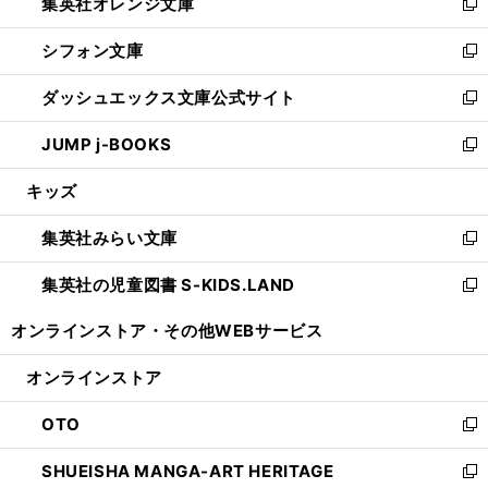
集英社オレンジ文庫
く
で
ド
い
新
開
ウ
ウ
し
シフォン文庫
く
で
ィ
い
新
開
ン
ウ
し
ダッシュエックス文庫公式サイト
く
ド
ィ
い
新
ウ
ン
ウ
し
JUMP j-BOOKS
で
ド
ィ
い
新
開
ウ
ン
ウ
し
キッズ
く
で
ド
ィ
い
開
ウ
ン
ウ
集英社みらい文庫
く
で
ド
ィ
新
開
ウ
ン
し
集英社の児童図書 S-KIDS.LAND
く
で
ド
い
新
開
ウ
ウ
し
オンラインストア・
その他WEBサービス
く
で
ィ
い
開
ン
ウ
オンラインストア
く
ド
ィ
ウ
ン
OTO
で
ド
新
開
ウ
し
SHUEISHA MANGA-ART HERITAGE
く
で
い
新