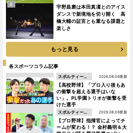
5
宇野昌磨は本田真凜とのアイス
ダンスで新境地を切り開く 高
橋大輔の証言とも重なる課題と
楽しさ
もっと見る
各スポーツコラム記事
スポルティーバ
2026.08.06更新
動画
【高校野球】「プロ入り後もあ
の衝撃を超える選手はいな
い」。PL学園トリオが衝撃を受
けた選手
スポルティーバ
2026.08.06更新
動画
【プロ野球】指揮官によってチ
ームが変わる！？ 金村義明＆大