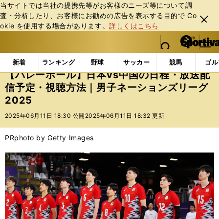
当サイトでは当社の提携先等がお客様のニーズ等について調
査・分析したり、お客様にお勧めの広告を表⽰する⽬的で Co
閉じ
okie を使⽤する場合があります。
詳しくはこちら
る
マイペ
web Sportiva (webスポルティーバ)
検索
メニュ
we
ー
インフォメーション
ニュース
【バレーボール】日本
b
ジ
新着
ランキング
野球
サッカー
競馬
ゴル
ス
【バレーボール】日本vs中国の日程・放送配
ポ
信予定・視聴方法｜男子ネーションズリーグ
ル
2025
テ
ィ
2025年06月11日 18:30 公開
2025年06月11日 18:32 更新
ー
バ
PR
photo by Getty Images