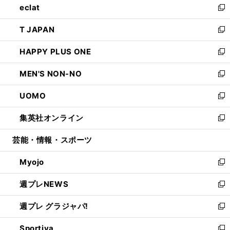
eclat
く
で
ド
ィ
い
新
開
ウ
ン
ウ
し
T JAPAN
く
で
ド
ィ
い
新
開
ウ
ン
ウ
し
HAPPY PLUS ONE
く
で
ド
ィ
い
新
開
ウ
ン
ウ
し
MEN'S NON-NO
く
で
ド
ィ
い
新
開
ウ
ン
ウ
し
UOMO
く
で
ド
ィ
い
新
開
ウ
ン
ウ
し
集英社オンライン
く
で
ド
ィ
い
新
開
ウ
ン
ウ
し
芸能・情報・スポーツ
く
で
ド
ィ
い
開
ウ
ン
ウ
Myojo
く
で
ド
ィ
新
開
ウ
ン
し
週プレNEWS
く
で
ド
い
新
開
ウ
ウ
し
週プレ グラジャパ!
く
で
ィ
い
新
開
ン
ウ
し
Sportiva
く
ド
ィ
い