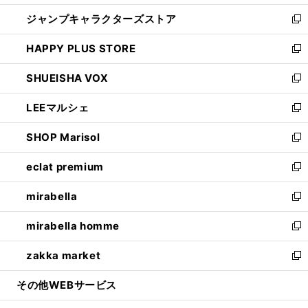
開
ウ
し
ジャンプキャラクターズストア
く
ィ
い
新
ン
ウ
し
HAPPY PLUS STORE
ド
ィ
い
新
ウ
ン
ウ
し
SHUEISHA VOX
で
ド
ィ
い
新
開
ウ
ン
ウ
し
LEEマルシェ
く
で
ド
ィ
い
新
開
ウ
ン
ウ
し
SHOP Marisol
く
で
ド
ィ
い
新
開
ウ
ン
ウ
し
eclat premium
く
で
ド
ィ
い
新
開
ウ
ン
ウ
し
mirabella
く
で
ド
ィ
い
新
開
ウ
ン
ウ
し
mirabella homme
く
で
ド
ィ
い
新
開
ウ
ン
ウ
し
zakka market
く
で
ド
ィ
い
新
開
ウ
ン
ウ
し
その他WEBサービス
く
で
ド
ィ
い
開
ウ
ン
ウ