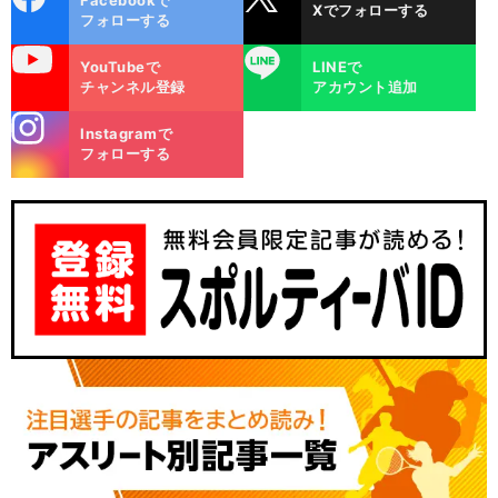
Facebookで
Xでフォローする
ok
フォローする
uTube
LINE
YouTubeで
LINEで
チャンネル登録
アカウント追加
stagra
Instagramで
m
フォローする