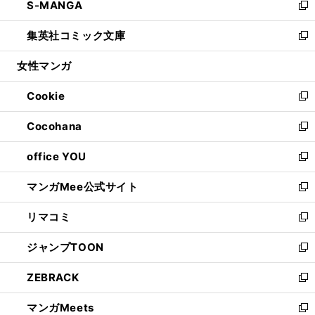
S-MANGA
く
で
ド
ィ
い
新
開
ウ
ン
ウ
し
集英社コミック文庫
く
で
ド
ィ
い
新
開
ウ
ン
ウ
し
女性マンガ
く
で
ド
ィ
い
開
ウ
ン
ウ
Cookie
く
で
ド
ィ
新
開
ウ
ン
し
Cocohana
く
で
ド
い
新
開
ウ
ウ
し
office YOU
く
で
ィ
い
新
開
ン
ウ
し
マンガMee公式サイト
く
ド
ィ
い
新
ウ
ン
ウ
し
リマコミ
で
ド
ィ
い
新
開
ウ
ン
ウ
し
ジャンプTOON
く
で
ド
ィ
い
新
開
ウ
ン
ウ
し
ZEBRACK
く
で
ド
ィ
い
新
開
ウ
ン
ウ
し
マンガMeets
く
で
ド
ィ
い
新