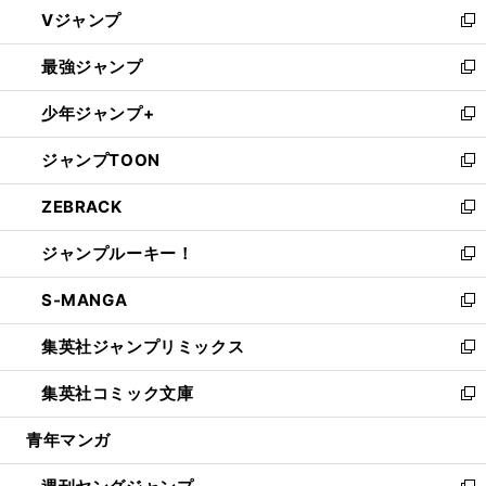
し
Vジャンプ
ィ
い
新
ン
ウ
し
最強ジャンプ
ド
ィ
い
新
ウ
ン
ウ
し
少年ジャンプ+
で
ド
ィ
い
新
開
ウ
ン
ウ
し
ジャンプTOON
く
で
ド
ィ
い
新
開
ウ
ン
ウ
し
ZEBRACK
く
で
ド
ィ
い
新
開
ウ
ン
ウ
し
ジャンプルーキー！
く
で
ド
ィ
い
新
開
ウ
ン
ウ
し
S-MANGA
く
で
ド
ィ
い
新
開
ウ
ン
ウ
し
集英社ジャンプリミックス
く
で
ド
ィ
い
新
開
ウ
ン
ウ
し
集英社コミック文庫
く
で
ド
ィ
い
新
開
ウ
ン
ウ
し
青年マンガ
く
で
ド
ィ
い
開
ウ
ン
ウ
く