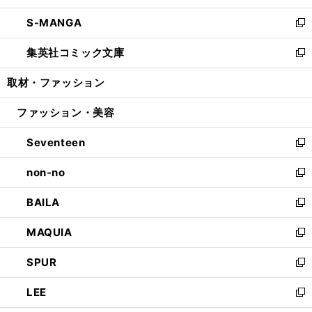
開
ウ
ン
ウ
し
S-MANGA
く
で
ド
ィ
い
新
開
ウ
ン
ウ
し
集英社コミック文庫
く
で
ド
ィ
い
新
開
ウ
ン
ウ
し
取材・ファッション
く
で
ド
ィ
い
開
ウ
ン
ウ
ファッション・美容
く
で
ド
ィ
開
ウ
ン
Seventeen
く
で
ド
新
開
ウ
し
non-no
く
で
い
新
開
ウ
し
BAILA
く
ィ
い
新
ン
ウ
し
MAQUIA
ド
ィ
い
新
ウ
ン
ウ
し
SPUR
で
ド
ィ
い
新
開
ウ
ン
ウ
し
LEE
く
で
ド
ィ
い
新
開
ウ
ン
ウ
し