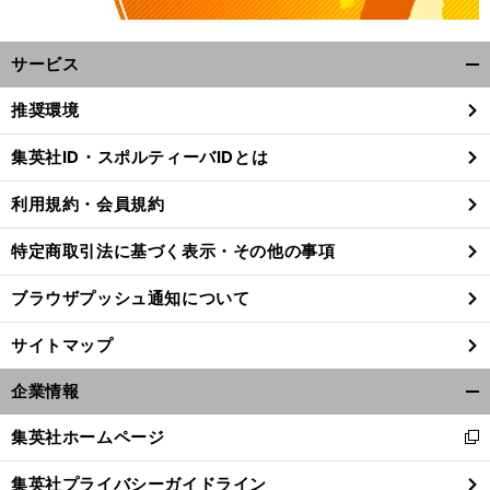
サービス
開
く/
推奨環境
閉
じ
集英社ID・スポルティーバIDとは
る
利用規約・会員規約
特定商取引法に基づく表示・その他の事項
ブラウザプッシュ通知について
サイトマップ
企業情報
開
・
・
く/
【
天
】
・
・
集英社ホームページ
皇杯
2回戦の日程
対戦カード
放送予定｜天皇杯
JFA
第105回全日本サッカー選手権大会
新
2025
閉
し
じ
集英社プライバシーガイドライン
い