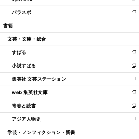
新
ウ
ン
ウ
し
パラスポ
で
ド
ィ
い
新
開
ウ
ン
ウ
し
書籍
く
で
ド
ィ
い
開
ウ
ン
ウ
文芸・文庫・総合
く
で
ド
ィ
開
ウ
ン
すばる
く
で
ド
新
開
ウ
し
小説すばる
く
で
い
新
開
ウ
し
集英社 文芸ステーション
く
ィ
い
新
ン
ウ
し
web 集英社文庫
ド
ィ
い
新
ウ
ン
ウ
し
青春と読書
で
ド
ィ
い
新
開
ウ
ン
ウ
し
アジア人物史
く
で
ド
ィ
い
新
開
ウ
ン
ウ
し
学芸・ノンフィクション・新書
く
で
ド
ィ
い
開