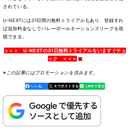
されている。
U-NEXTには31日間の無料トライアルもあり、登録すれ
ば追加料金なしでバレーボールネーションズリーグを視
聴できる。
＞＞＞ U-NEXTの31日無料トライアルをいますぐチェ
ック ＜＜＜
※この記事
にはプロモーションを含みます。
いいね
Xでポストする
LINEで送る
line
faceboo
x
k