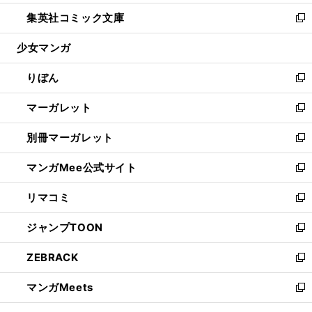
開
ウ
ン
ウ
し
集英社コミック文庫
く
で
ド
ィ
い
新
開
ウ
ン
ウ
し
少女マンガ
く
で
ド
ィ
い
開
ウ
ン
ウ
りぼん
く
で
ド
ィ
新
開
ウ
ン
し
マーガレット
く
で
ド
い
新
開
ウ
ウ
し
別冊マーガレット
く
で
ィ
い
新
開
ン
ウ
し
マンガMee公式サイト
く
ド
ィ
い
新
ウ
ン
ウ
し
リマコミ
で
ド
ィ
い
新
開
ウ
ン
ウ
し
ジャンプTOON
く
で
ド
ィ
い
新
開
ウ
ン
ウ
し
ZEBRACK
く
で
ド
ィ
い
新
開
ウ
ン
ウ
し
マンガMeets
く
で
ド
ィ
い
新
開
ウ
ン
ウ
し