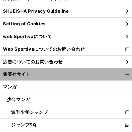
る
ウ
SHUEISHA Privacy Guideline
ィ
ン
Setting of Cookies
ド
ウ
web Sportivaについて
で
開
Web Sportivaについてのお問い合わせ
く
新
し
広告についてのお問い合わせ
い
ウ
集英社サイト
ィ
開
ン
く/
マンガ
ド
閉
ウ
じ
少年マンガ
で
る
開
週刊少年ジャンプ
く
新
し
ジャンプSQ
い
新
ウ