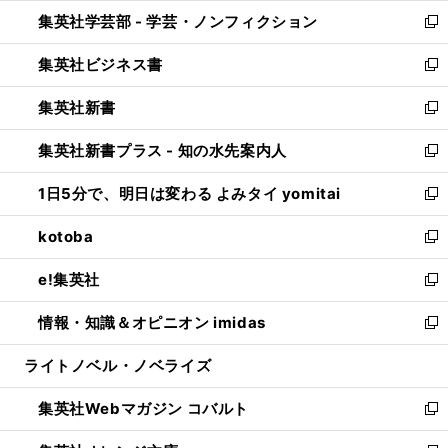
ウ
ン
ウ
集英社学芸部 - 学芸・ノンフィクション
く
で
ド
ィ
新
開
ウ
ン
し
集英社ビジネス書
く
で
ド
い
新
開
ウ
ウ
し
集英社新書
く
で
ィ
い
新
開
ン
ウ
し
集英社新書プラス - 知の水先案内人
く
ド
ィ
い
新
ウ
ン
ウ
し
1日5分で、明日は変わる よみタイ yomitai
で
ド
ィ
い
新
開
ウ
ン
ウ
し
kotoba
く
で
ド
ィ
い
新
開
ウ
ン
ウ
し
e!集英社
く
で
ド
ィ
い
新
開
ウ
ン
ウ
し
情報・知識＆オピニオン imidas
く
で
ド
ィ
い
新
開
ウ
ン
ウ
し
ライトノベル・ノベライズ
く
で
ド
ィ
い
開
ウ
ン
ウ
集英社Webマガジン コバルト
く
で
ド
ィ
新
開
ウ
ン
し