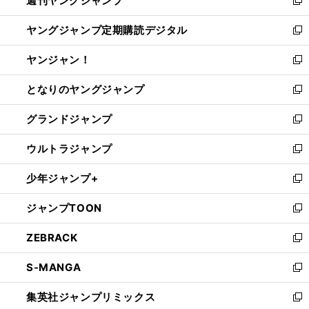
週刊ヤングジャンプ
で
ド
ィ
新
開
ウ
ン
し
ヤングジャンプ定期購読デジタル
く
で
ド
い
新
開
ウ
ウ
し
ヤンジャン！
く
で
ィ
い
新
開
ン
ウ
し
となりのヤングジャンプ
く
ド
ィ
い
新
ウ
ン
ウ
し
グランドジャンプ
で
ド
ィ
い
新
開
ウ
ン
ウ
し
ウルトラジャンプ
く
で
ド
ィ
い
新
開
ウ
ン
ウ
し
少年ジャンプ+
く
で
ド
ィ
い
新
開
ウ
ン
ウ
し
ジャンプTOON
く
で
ド
ィ
い
新
開
ウ
ン
ウ
し
ZEBRACK
く
で
ド
ィ
い
新
開
ウ
ン
ウ
し
S-MANGA
く
で
ド
ィ
い
新
開
ウ
ン
ウ
し
集英社ジャンプリミックス
く
で
ド
ィ
い
新