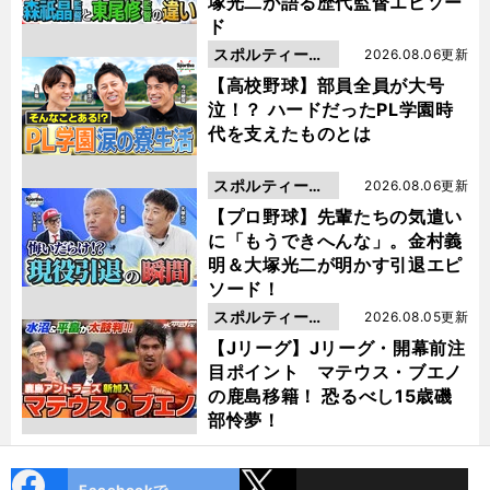
塚光二が語る歴代監督エピソー
ド
スポルティーバ
2026.08.06更新
動画
【高校野球】部員全員が大号
泣！？ ハードだったPL学園時
代を支えたものとは
スポルティーバ
2026.08.06更新
動画
【プロ野球】先輩たちの気遣い
に「もうできへんな」。金村義
明＆大塚光二が明かす引退エピ
ソード！
スポルティーバ
2026.08.05更新
動画
【Jリーグ】Jリーグ・開幕前注
目ポイント マテウス・ブエノ
の鹿島移籍！ 恐るべし15歳磯
部怜夢！
cebo
X