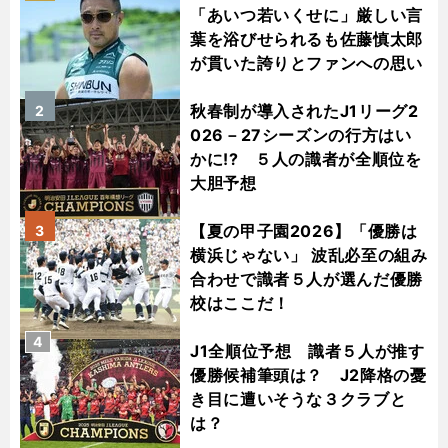
「あいつ若いくせに」厳しい言
葉を浴びせられるも佐藤慎太郎
が貫いた誇りとファンへの思い
秋春制が導入されたJ1リーグ2
2
026－27シーズンの行方はい
かに!? ５人の識者が全順位を
大胆予想
【夏の甲子園2026】「優勝は
3
横浜じゃない」 波乱必至の組み
合わせで識者５人が選んだ優勝
校はここだ！
4
J1全順位予想 識者５人が推す
優勝候補筆頭は？ J2降格の憂
き目に遭いそうな３クラブと
は？