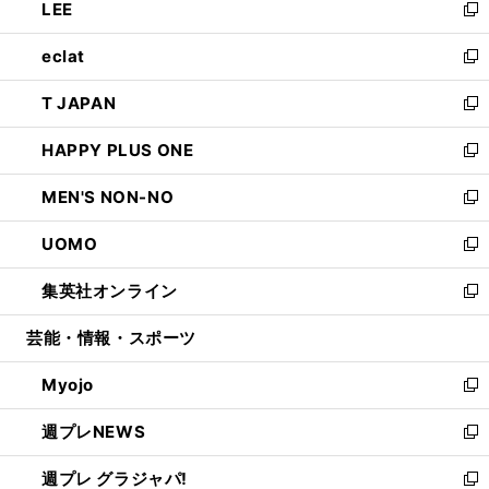
LEE
く
で
ド
ィ
い
新
開
ウ
ン
ウ
し
eclat
く
で
ド
ィ
い
新
開
ウ
ン
ウ
し
T JAPAN
く
で
ド
ィ
い
新
開
ウ
ン
ウ
し
HAPPY PLUS ONE
く
で
ド
ィ
い
新
開
ウ
ン
ウ
し
MEN'S NON-NO
く
で
ド
ィ
い
新
開
ウ
ン
ウ
し
UOMO
く
で
ド
ィ
い
新
開
ウ
ン
ウ
し
集英社オンライン
く
で
ド
ィ
い
新
開
ウ
ン
ウ
し
芸能・情報・スポーツ
く
で
ド
ィ
い
開
ウ
ン
ウ
Myojo
く
で
ド
ィ
新
開
ウ
ン
し
週プレNEWS
く
で
ド
い
新
開
ウ
ウ
し
週プレ グラジャパ!
く
で
ィ
い
新