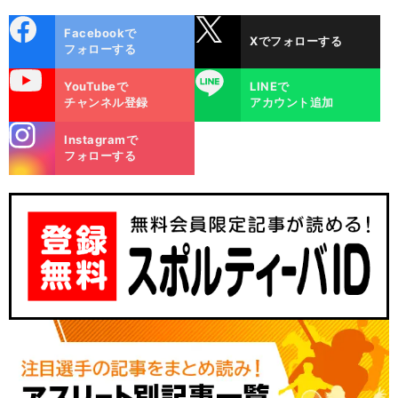
cebo
X
Facebookで
Xでフォローする
ok
フォローする
uTube
LINE
YouTubeで
LINEで
チャンネル登録
アカウント追加
stagra
Instagramで
m
フォローする