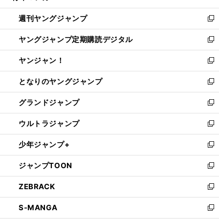
開
ウ
ン
ウ
週刊ヤングジャンプ
く
で
ド
ィ
新
開
ウ
ン
し
ヤングジャンプ定期購読デジタル
く
で
ド
い
新
開
ウ
ウ
し
ヤンジャン！
く
で
ィ
い
新
開
ン
ウ
し
となりのヤングジャンプ
く
ド
ィ
い
新
ウ
ン
ウ
し
グランドジャンプ
で
ド
ィ
い
新
開
ウ
ン
ウ
し
ウルトラジャンプ
く
で
ド
ィ
い
新
開
ウ
ン
ウ
し
少年ジャンプ+
く
で
ド
ィ
い
新
開
ウ
ン
ウ
し
ジャンプTOON
く
で
ド
ィ
い
新
開
ウ
ン
ウ
し
ZEBRACK
く
で
ド
ィ
い
新
開
ウ
ン
ウ
し
S-MANGA
く
で
ド
ィ
い
新
開
ウ
ン