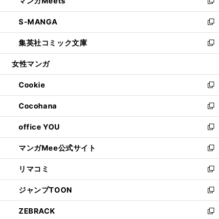
マンガMeets
く
で
ド
ィ
い
新
開
ウ
ン
ウ
し
S-MANGA
く
で
ド
ィ
い
新
開
ウ
ン
ウ
し
集英社コミック文庫
く
で
ド
ィ
い
新
開
ウ
ン
ウ
し
女性マンガ
く
で
ド
ィ
い
開
ウ
ン
ウ
Cookie
く
で
ド
ィ
新
開
ウ
ン
し
Cocohana
く
で
ド
い
新
開
ウ
ウ
し
office YOU
く
で
ィ
い
新
開
ン
ウ
し
マンガMee公式サイト
く
ド
ィ
い
新
ウ
ン
ウ
し
リマコミ
で
ド
ィ
い
新
開
ウ
ン
ウ
し
ジャンプTOON
く
で
ド
ィ
い
新
開
ウ
ン
ウ
し
ZEBRACK
く
で
ド
ィ
い
新