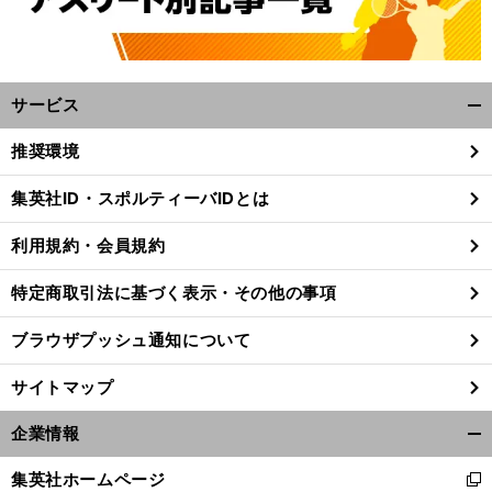
サービス
開
く/
推奨環境
閉
じ
集英社ID・スポルティーバIDとは
る
利用規約・会員規約
特定商取引法に基づく表示・その他の事項
ブラウザプッシュ通知について
サイトマップ
企業情報
開
】
・
・
J
1
・
・
・
昇格プレーオフ決勝
岡山vs仙台の試合日程
テレビ放送
ネット配信予定
く/
vs
13
2024
-25
集英社ホームページ
新
閉