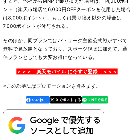
すると、他社からMNPで乗り換えた場合は、14,000ポイ
ント（楽天市場店で6,000円OFFクーポンを使用した場合
は8,000ポイント）、もしくは乗り換え以外の場合は
7,000ポイントが付与される。
そのほか、同プランではパ・リーグ主催公式戦がすべて
無料で見放題となっており、スポーツ視聴に加えて、通
信プランとしても大変お得になっている。
＞＞＞ 楽天モバイル に今すぐ登録 ＜＜＜
※この記事
にはプロモーションを含みます。
いいね
Xでポストする
LINEで送る
line
faceboo
x
k