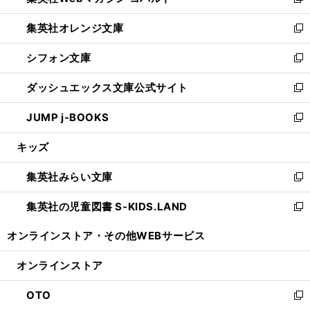
新
開
ウ
ン
し
集英社オレンジ文庫
く
で
ド
い
新
開
ウ
ウ
し
シフォン文庫
く
で
ィ
い
新
開
ン
ウ
し
ダッシュエックス文庫公式サイト
く
ド
ィ
い
新
ウ
ン
ウ
し
JUMP j-BOOKS
で
ド
ィ
い
新
開
ウ
ン
ウ
し
キッズ
く
で
ド
ィ
い
開
ウ
ン
ウ
集英社みらい文庫
く
で
ド
ィ
新
開
ウ
ン
し
集英社の児童図書 S-KIDS.LAND
く
で
ド
い
新
開
ウ
ウ
し
オンラインストア・
その他WEBサービス
く
で
ィ
い
開
ン
ウ
オンラインストア
く
ド
ィ
ウ
ン
OTO
で
ド
新