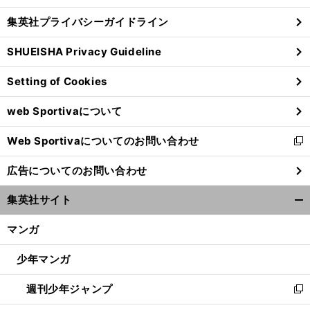
し
じ
集英社プライバシーガイドライン
い
る
ウ
SHUEISHA Privacy Guideline
ィ
ン
Setting of Cookies
ド
ウ
web Sportivaについて
で
開
Web Sportivaについてのお問い合わせ
く
新
し
広告についてのお問い合わせ
い
ウ
集英社サイト
ィ
開
ン
く/
マンガ
ド
閉
ウ
じ
少年マンガ
で
る
開
週刊少年ジャンプ
く
新
し