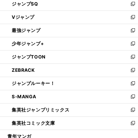
ジャンプSQ
い
新
ウ
し
Vジャンプ
ィ
い
新
ン
ウ
し
最強ジャンプ
ド
ィ
い
新
ウ
ン
ウ
し
少年ジャンプ+
で
ド
ィ
い
新
開
ウ
ン
ウ
し
ジャンプTOON
く
で
ド
ィ
い
新
開
ウ
ン
ウ
し
ZEBRACK
く
で
ド
ィ
い
新
開
ウ
ン
ウ
し
ジャンプルーキー！
く
で
ド
ィ
い
新
開
ウ
ン
ウ
し
S-MANGA
く
で
ド
ィ
い
新
開
ウ
ン
ウ
し
集英社ジャンプリミックス
く
で
ド
ィ
い
新
開
ウ
ン
ウ
し
集英社コミック文庫
く
で
ド
ィ
い
新
開
ウ
ン
ウ
し
青年マンガ
く
で
ド
ィ
い