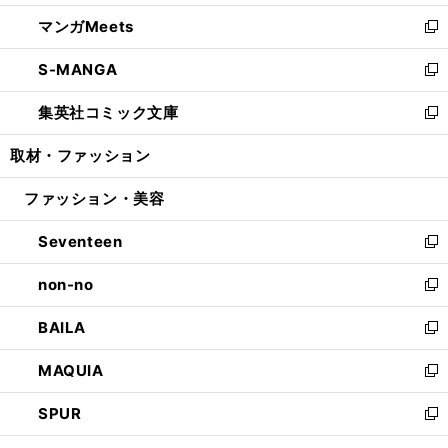
開
ウ
ン
ウ
し
マンガMeets
く
で
ド
ィ
い
新
開
ウ
ン
ウ
し
S-MANGA
く
で
ド
ィ
い
新
開
ウ
ン
ウ
し
集英社コミック文庫
く
で
ド
ィ
い
新
開
ウ
ン
ウ
し
取材・ファッション
く
で
ド
ィ
い
開
ウ
ン
ウ
ファッション・美容
く
で
ド
ィ
開
ウ
ン
Seventeen
く
で
ド
新
開
ウ
し
non-no
く
で
い
新
開
ウ
し
BAILA
く
ィ
い
新
ン
ウ
し
MAQUIA
ド
ィ
い
新
ウ
ン
ウ
し
SPUR
で
ド
ィ
い
新
開
ウ
ン
ウ
し