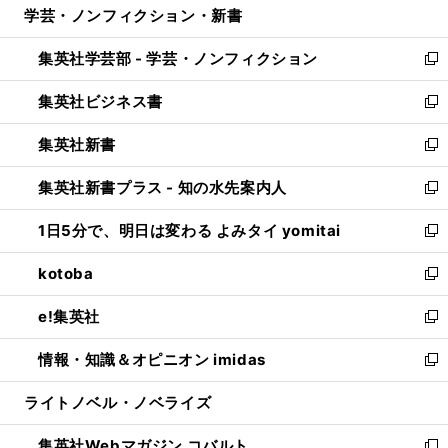
学芸・ノンフィクション・新書
く
で
ド
ィ
い
開
ウ
ン
ウ
集英社学芸部 - 学芸・ノンフィクション
く
で
ド
ィ
新
開
ウ
ン
し
集英社ビジネス書
く
で
ド
い
新
開
ウ
ウ
し
集英社新書
く
で
ィ
い
新
開
ン
ウ
し
集英社新書プラス - 知の水先案内人
く
ド
ィ
い
新
ウ
ン
ウ
し
1日5分で、明日は変わる よみタイ yomitai
で
ド
ィ
い
新
開
ウ
ン
ウ
し
kotoba
く
で
ド
ィ
い
新
開
ウ
ン
ウ
し
e!集英社
く
で
ド
ィ
い
新
開
ウ
ン
ウ
し
情報・知識＆オピニオン imidas
く
で
ド
ィ
い
新
開
ウ
ン
ウ
し
ライトノベル・ノベライズ
く
で
ド
ィ
い
開
ウ
ン
ウ
集英社Webマガジン コバルト
く
で
ド
ィ