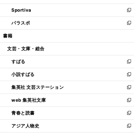
開
ン
ウ
し
Sportiva
く
ド
ィ
い
新
ウ
ン
ウ
し
パラスポ
で
ド
ィ
い
新
開
ウ
ン
ウ
し
書籍
く
で
ド
ィ
い
開
ウ
ン
ウ
文芸・文庫・総合
く
で
ド
ィ
開
ウ
ン
すばる
く
で
ド
新
開
ウ
し
小説すばる
く
で
い
新
開
ウ
し
集英社 文芸ステーション
く
ィ
い
新
ン
ウ
し
web 集英社文庫
ド
ィ
い
新
ウ
ン
ウ
し
青春と読書
で
ド
ィ
い
新
開
ウ
ン
ウ
し
アジア人物史
く
で
ド
ィ
い
新
開
ウ
ン
ウ
し