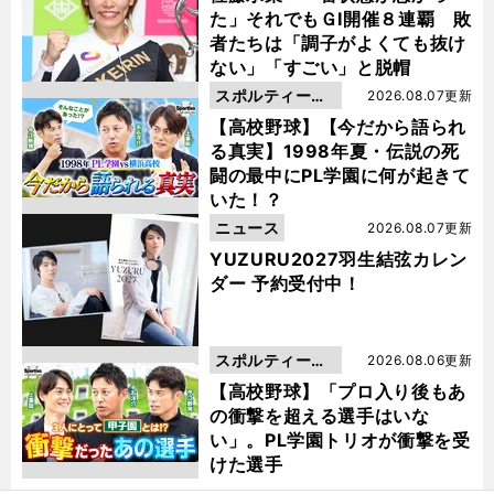
た」それでもＧⅠ開催８連覇 敗
者たちは「調子がよくても抜け
ない」「すごい」と脱帽
スポルティーバ
2026.08.07更新
動画
【高校野球】【今だから語られ
る真実】1998年夏・伝説の死
闘の最中にPL学園に何が起きて
いた！？
ニュース
2026.08.07更新
YUZURU2027羽生結弦カレン
ダー 予約受付中！
スポルティーバ
2026.08.06更新
動画
【高校野球】「プロ入り後もあ
の衝撃を超える選手はいな
い」。PL学園トリオが衝撃を受
けた選手