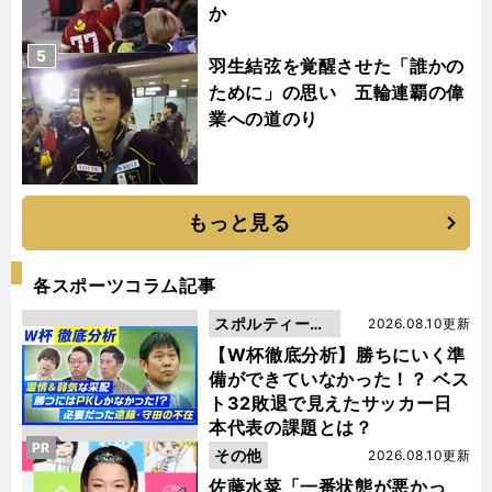
か
5
羽生結弦を覚醒させた「誰かの
ために」の思い 五輪連覇の偉
業への道のり
もっと見る
各スポーツコラム記事
スポルティーバ
2026.08.10更新
動画
【W杯徹底分析】勝ちにいく準
備ができていなかった！？ ベス
ト32敗退で見えたサッカー日
本代表の課題とは？
PR
その他
2026.08.10更新
佐藤水菜「一番状態が悪かっ