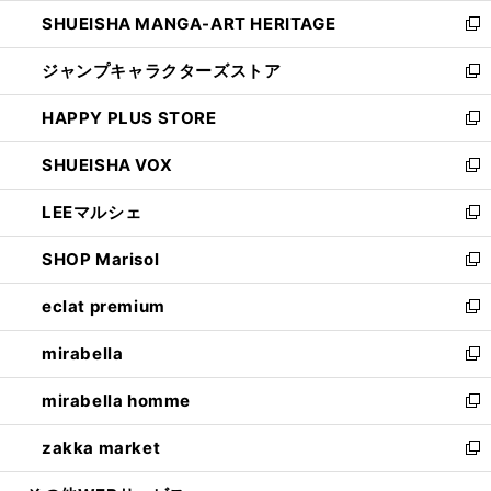
開
ウ
し
SHUEISHA MANGA-ART HERITAGE
く
で
い
新
開
ウ
し
ジャンプキャラクターズストア
く
ィ
い
新
ン
ウ
し
HAPPY PLUS STORE
ド
ィ
い
新
ウ
ン
ウ
し
SHUEISHA VOX
で
ド
ィ
い
新
開
ウ
ン
ウ
し
LEEマルシェ
く
で
ド
ィ
い
新
開
ウ
ン
ウ
し
SHOP Marisol
く
で
ド
ィ
い
新
開
ウ
ン
ウ
し
eclat premium
く
で
ド
ィ
い
新
開
ウ
ン
ウ
し
mirabella
く
で
ド
ィ
い
新
開
ウ
ン
ウ
し
mirabella homme
く
で
ド
ィ
い
新
開
ウ
ン
ウ
し
zakka market
く
で
ド
ィ
い
新
開
ウ
ン
ウ
し