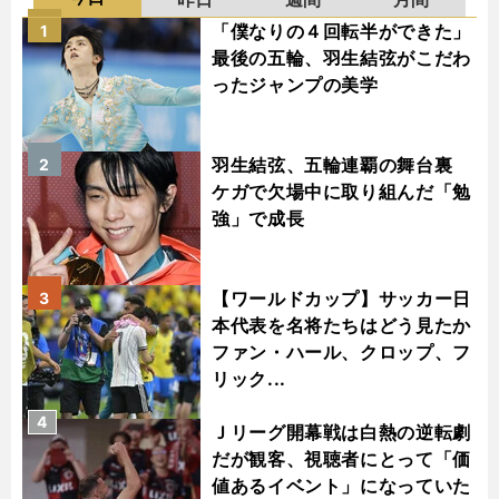
「僕なりの４回転半ができた」
1
最後の五輪、羽生結弦がこだわ
ったジャンプの美学
羽生結弦、五輪連覇の舞台裏
2
ケガで欠場中に取り組んだ「勉
強」で成長
【ワールドカップ】サッカー日
3
本代表を名将たちはどう見たか
ファン・ハール、クロップ、フ
リック...
4
Ｊリーグ開幕戦は白熱の逆転劇
だが観客、視聴者にとって「価
値あるイベント」になっていた