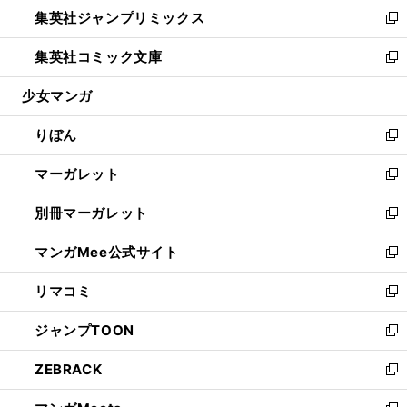
ウ
し
集英社ジャンプリミックス
く
で
ド
ィ
い
新
開
ウ
ン
ウ
し
集英社コミック文庫
く
で
ド
ィ
い
新
開
ウ
ン
ウ
し
少女マンガ
く
で
ド
ィ
い
開
ウ
ン
ウ
りぼん
く
で
ド
ィ
新
開
ウ
ン
し
マーガレット
く
で
ド
い
新
開
ウ
ウ
し
別冊マーガレット
く
で
ィ
い
新
開
ン
ウ
し
マンガMee公式サイト
く
ド
ィ
い
新
ウ
ン
ウ
し
リマコミ
で
ド
ィ
い
新
開
ウ
ン
ウ
し
ジャンプTOON
く
で
ド
ィ
い
新
開
ウ
ン
ウ
し
ZEBRACK
く
で
ド
ィ
い
新
開
ウ
ン
ウ
し