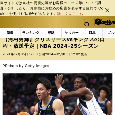
当サイトでは当社の提携先等がお客様のニーズ等について調
査・分析したり、お客様にお勧めの広告を表⽰する⽬的で Co
閉じ
okie を使⽤する場合があります。
詳しくはこちら
る
マイペ
web Sportiva (webスポルティーバ)
検索
メニュ
we
ー
インフォメーション
ニュース
【河村勇輝】グリズリー
b
ジ
新着
ランキング
野球
サッカー
競馬
ゴル
ス
【河村勇輝】グリズリーズvsキングスの日
ポ
程・放送予定｜NBA 2024-25シーズン
ル
テ
2024年12月05日 12:00 公開
2024年12月05日 12:02 更新
ィ
ー
PR
photo by Getty Images
バ