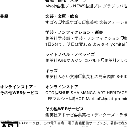
く
開
く
開
ウ
い
ウ
ウ
ウ
ウ
ド
ウ
ウ
Myojo
週プレNEWS
週プレ グラジャパ!
く
く
新
新
新
ィ
ウ
ィ
ィ
ィ
で
ウ
で
で
し
し
ン
ィ
ン
ン
ン
書籍
文芸・文庫・総合
開
で
開
開
い
い
ド
ン
ド
ド
ド
すばる
小説すばる
集英社 文芸ステーシ
く
開
く
く
新
新
ウ
ウ
ウ
ド
ウ
ウ
ウ
く
し
し
ィ
ィ
学芸・ノンフィクション・新書
で
ウ
で
で
で
い
い
ン
ン
集英社学芸部 - 学芸・ノンフィクション
開
で
開
開
開
新
ウ
ウ
ド
ド
1日5分で、明日は変わる よみタイ yomitai
く
開
く
く
く
し
新
ィ
ィ
ウ
ウ
く
い
ン
ン
ライトノベル・ノベライズ
で
で
ウ
ド
ド
集英社Webマガジン コバルト
集英社オレ
開
開
新
ィ
ウ
ウ
く
く
し
ン
キッズ
で
で
い
ド
集英社みらい文庫
集英社の児童図書 S-KID
開
開
新
ウ
ウ
く
く
し
ィ
オンラインストア・
オンラインストア
で
い
ン
その他WEBサービス
OTO
SHUEISHA MANGA-ART HERITAGE
開
新
ウ
ド
LEEマルシェ
SHOP Marisol
eclat prem
く
し
新
新
ィ
ウ
い
し
し
ン
その他WEBサービス
で
ウ
い
い
ド
集英社アドナビ
集英社エディターズ・ラ
開
新
ィ
ウ
ウ
ウ
く
し
ABJマークは、この電子書店・電子書籍配信サービスが、著作権者か
ン
ィ
ィ
で