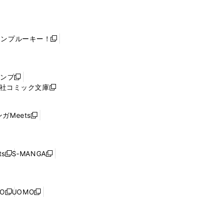
ャンプルーキー！
新
し
い
ウ
ャンプ
新
ィ
社コミック文庫
し
新
ン
い
し
ド
ウ
い
ウ
ガMeets
新
ィ
ウ
で
し
ン
ィ
開
い
ド
ン
く
ウ
ウ
ド
s
S-MANGA
新
新
ィ
で
ウ
し
し
ン
開
で
い
い
ド
く
開
ウ
ウ
ウ
NO
UOMO
く
新
新
ィ
ィ
で
し
し
ン
ン
開
い
い
ド
ド