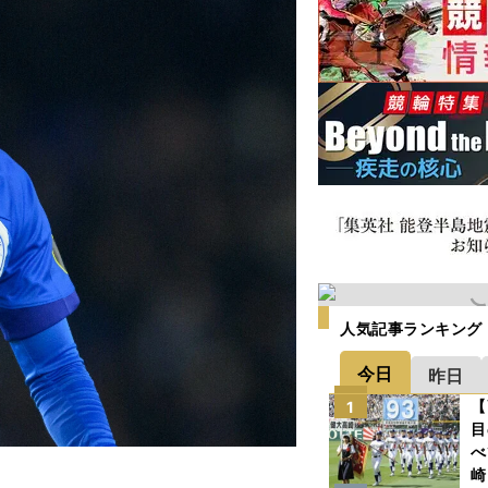
人気記事ランキング
今日
昨日
【
1
目
べ
崎