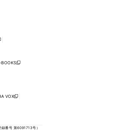
く
ウ
ウ
ウ
ウ
ィ
ィ
で
で
ン
ン
開
開
ド
ド
く
く
ウ
ウ
で
で
開
開
く
く
し
い
ウ
j-BOOKS
新
ィ
し
ン
い
ド
ウ
ウ
ィ
で
ン
HA VOX
開
新
ド
く
し
ウ
い
で
ウ
開
ィ
く
号 第6091713号）
ン