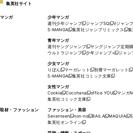
集英社サイト
ウ
い
ィ
ウ
マンガ
少年マンガ
ン
ィ
週刊少年ジャンプ
ジャンプSQ
Vジャン
ド
ン
新
新
S-MANGA
集英社ジャンプリミックス
集
ウ
ド
新
し
し
新
で
ウ
し
い
い
し
青年マンガ
開
で
い
ウ
ウ
い
週刊ヤングジャンプ
ヤングジャンプ定期
新
く
開
ウ
ィ
ィ
ウ
ウルトラジャンプ
少年ジャンプ+
ジャン
新
し
新
く
ィ
ン
ン
ィ
し
い
し
ン
ド
ド
ン
少女マンガ
い
ウ
い
ド
ウ
ウ
ド
りぼん
マーガレット
別冊マーガレット
新
新
新
ウ
ィ
ウ
ウ
で
で
ウ
S-MANGA
集英社コミック文庫
し
新
し
新
ィ
ン
ィ
で
開
開
で
い
し
い
し
ン
ド
ン
女性マンガ
開
く
く
開
ウ
い
ウ
い
ド
ウ
ド
Cookie
Cocohana
office YOU
マンガM
く
く
新
新
新
ィ
ウ
ィ
ウ
ウ
で
ウ
集英社コミック文庫
し
新
し
し
ン
ィ
ン
ィ
で
開
で
い
し
い
い
ド
ン
ド
ン
取材・ファッション
ファッション・美容
開
く
開
ウ
い
ウ
ウ
ウ
ド
ウ
ド
Seventeen
non-no
BAILA
MAQUIA
S
く
く
新
新
新
新
ィ
ウ
ィ
ィ
で
ウ
で
ウ
集英社オンライン
し
新
し
し
し
ン
ィ
ン
ン
開
で
開
で
い
し
い
い
い
ド
ン
ド
ド
芸能・情報・スポーツ