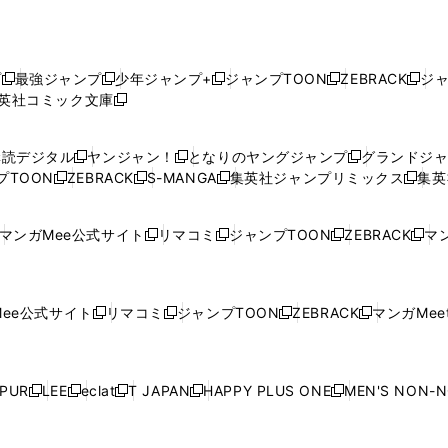
プ
最強ジャンプ
少年ジャンプ+
ジャンプTOON
ZEBRACK
ジ
新
新
新
新
新
英社コミック文庫
し
新
し
し
し
し
い
い
し
い
い
い
ウ
ウ
い
ウ
ウ
ウ
購読デジタル
ヤンジャン！
となりのヤングジャンプ
グランドジ
新
新
新
ィ
ィ
ウ
ィ
ィ
ィ
プTOON
ZEBRACK
S-MANGA
集英社ジャンプリミックス
集英
新
し
新
し
新
し
新
ン
ン
ィ
ン
ン
ン
し
い
し
い
し
い
し
ド
ド
ン
ド
ド
ド
い
ウ
い
ウ
い
ウ
い
ウ
ウ
ド
ウ
ウ
ウ
マンガMee公式サイト
リマコミ
ジャンプTOON
ZEBRACK
マン
新
新
新
新
ウ
ィ
ウ
ィ
ウ
ィ
ウ
で
で
ウ
で
で
で
し
し
し
し
し
ィ
ン
ィ
ン
ィ
ン
ィ
開
開
で
開
開
開
い
い
い
い
い
ン
ド
ン
ド
ン
ド
ン
く
く
開
く
く
く
ウ
ウ
ウ
ウ
ウ
ド
ウ
ド
ウ
ド
ウ
ド
ee公式サイト
リマコミ
ジャンプTOON
ZEBRACK
マンガMeet
く
新
新
新
新
ィ
ィ
ィ
ィ
ィ
ウ
で
ウ
で
ウ
で
ウ
し
し
し
し
ン
ン
ン
ン
ン
で
開
で
開
で
開
で
い
い
い
い
ド
ド
ド
ド
ド
開
く
開
く
開
く
開
ウ
ウ
ウ
ウ
ウ
ウ
ウ
ウ
ウ
PUR
LEE
eclat
T JAPAN
HAPPY PLUS ONE
MEN'S NON-
く
く
く
く
新
新
新
新
新
ィ
ィ
ィ
ィ
で
で
で
で
で
し
し
し
し
し
ン
ン
ン
ン
開
開
開
開
開
い
い
い
い
い
ド
ド
ド
ド