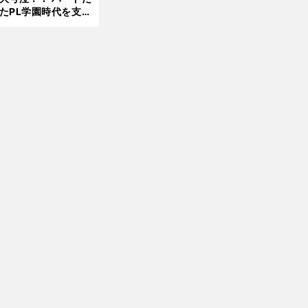
8.0
たPL学園時代を支え
6更
ものとは
【
割
】
・
新
引あり
ニューカッスル×サウサンプトンの日程
放送予定｜プレミアリーグ第1節