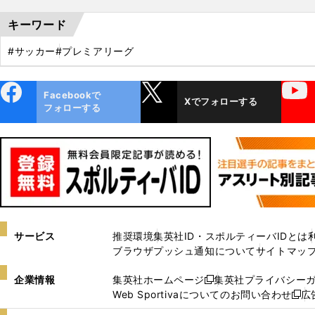
キーワード
#サッカー
#プレミアリーグ
ebo
X
YouTube
Facebookで
Xでフォローする
ok
フォローする
サービス
推奨環境
集英社ID・スポルティーバIDとは
ブラウザプッシュ通知について
サイトマッ
企業情報
集英社ホームページ
集英社プライバシー
新
Web Sportivaについてのお問い合わせ
広
し
新
い
し