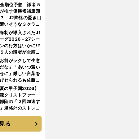
機動破壊」はこうし
1全順位予想 識者５
生まれた
が推す優勝候補筆頭
？ J2降格の憂き目
遭いそうな３クラブ
は？
春制が導入されたJ1
ーグ2026－27シー
ンの行方はいかに!?
５人の識者が全順位
大胆予想
お前がラクして生意
だな」「あいつ若い
せに」厳しい言葉を
びせられるも佐藤慎
郎が貫いた誇りとフ
夏の甲子園2026】
ンへの思い
隷クリストファー・
部陸の「２回加速す
」規格外のストレー
 それでもプロではな
大学進学を選ぶ理由
見る