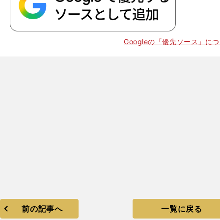
】
・
×
1
Googleの「優先ソース」に
前の記事へ
一覧に戻る