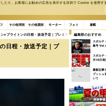
たり、お客様にお勧めの広告を表⽰する⽬的で Cookie を使⽤す
フ
その他球技
その他競技
モーター
フォト
連載
ン×ブライトンの日程・放送予定｜プレミアリーグ第1節
編集部のおすすめ
スポルテ
の日程・放送予定｜プ
集号 Vol
スポルテ
月16日発
最新記事
プッシュ
いて