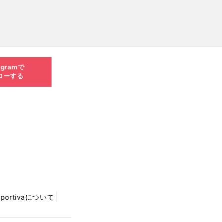
agramで
ローする
Sportivaについて