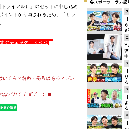
各スポーツコラム記
料トライアル）」のセット
に申し込め
ス
のポイントが付与されるため、「サッ
【
。
ら
8
最
ニ
き
ますぐチェック ＜＜＜
Y
弦
中
ス
【
り
金はいくら？無料・割引はある？プレ
る
学
ス
け
いのはどれ？｜ダゾーン
【
よ
LINEで送る
る
光
ス
ピ
【
が