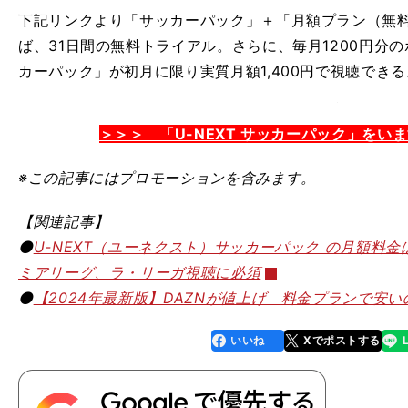
下記リンクより
「サッカーパック」＋「月額プラン（無
ば、31日間の無料トライアル。さらに、毎月1200円分
カーパック」が初月に限り実質月額1,400円で視聴できる
＞＞＞ 「U-NEXT サッカーパック」をい
※この記事
にはプロモーションを含みます。
【関連記事】
⚫️
U-NEXT（ユーネクスト）サッカーパック の月額料
ミアリーグ、ラ・リーガ視聴に必須
⚫️
【2024年最新版】DAZNが値上げ 料金プランで安
いいね
Xでポストする
line
faceboo
x
k