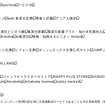
く
く
く
く
く
ウ
ウ
ウ
ウ
ウ
ウ
ウ
ウ
ウ
Sportiva
パラスポ
新
新
ィ
ィ
ィ
ィ
ィ
で
で
で
で
し
し
し
ン
ン
ン
ン
ン
開
開
開
開
い
い
い
ド
ド
ド
ド
ド
ョン
web 集英社文庫
青春と読書
アジア人物史
く
く
く
く
新
新
新
新
ウ
ウ
ウ
ウ
ウ
ウ
ウ
ウ
し
し
し
し
ィ
ィ
ィ
で
で
で
で
で
い
い
い
い
ン
ン
ン
集英社ビジネス書
集英社新書
集英社新書プラス - 知の水先案内人
開
開
開
開
開
新
新
新
ウ
ウ
ウ
ウ
ド
ド
ド
kotoba
e!集英社
情報・知識＆オピニオン imidas
く
く
く
く
く
新
し
新
し
新
ィ
ィ
ィ
ィ
ウ
ウ
ウ
し
し
い
し
い
し
ン
ン
ン
ン
で
で
で
い
い
ウ
い
ウ
い
ド
ド
ド
ド
ンジ文庫
シフォン文庫
ダッシュエックス文庫公式サイト
JUMP 
開
開
開
新
新
新
ウ
ウ
ィ
ウ
ィ
ウ
ウ
ウ
ウ
ウ
く
く
く
し
し
し
ィ
ィ
ン
ィ
ン
ィ
で
で
で
で
い
い
い
ン
ン
ド
ン
ド
ン
S.LAND
開
開
開
開
新
ウ
ウ
ウ
ド
ド
ウ
ド
ウ
ド
く
く
く
く
し
ィ
ィ
ィ
ウ
ウ
で
ウ
で
ウ
い
ン
ン
ン
ジャンプキャラクターズストア
HAPPY PLUS STORE
SHUEIS
で
で
開
で
開
で
新
新
新
ウ
ド
ド
ド
ium
mirabella
mirabella homme
zakka market
開
開
く
開
く
開
し
新
新
新
し
新
し
ィ
ウ
ウ
ウ
く
く
く
く
い
し
し
い
し
し
い
ン
で
で
で
ウ
い
い
ウ
い
い
ウ
ド
ボ
開
開
開
新
ィ
ウ
ウ
ィ
ウ
ウ
ィ
ウ
く
く
く
し
らコンテンツ使用許諾を得た正規版配信サービスであることを示す登録商標（登録番
ン
ィ
ィ
ン
ィ
ィ
ン
で