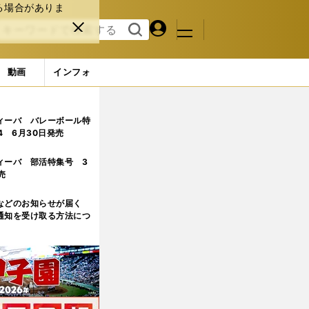
る場合がありま
マイペ
閉じ
検索
メニュ
ー
る
す
ジ
る
動画
インフォ
ィーバ バレーボール特
.4 6月30日発売
ィーバ 部活特集号 3
売
などのお知らせが届く
通知を受け取る方法につ