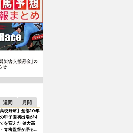
週間
月間
高校野球】創部10年
の甲子園初出場がす
てを変えた 健大高
・青栁監督が語る