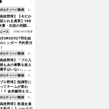
事
ポルティーバ動画
202
高校野球】【今だか
6.0
語られる真実】199
8.0
年夏・伝説の死闘の
7更
中にPL学園に何が起
ュース
2026.08.07更新
新
ていた！？
UZURU2027羽生結
カレンダー 予約受付
！
ポルティーバ動画
202
高校野球】「プロ入
6.0
後もあの衝撃を超え
8.0
選手はいない」。PL
6更
園トリオが衝撃を受
ポルティーバ動画
202
新
た選手
プロ野球】指揮官に
6.0
ってチームが変わ
8.0
！？ 金村義明＆大塚
6更
二が語る歴代監督エ
ポルティーバ動画
202
新
ソード
高校野球】部員全員
6.0
大号泣！？ ハードだ