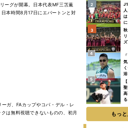
「
アリーグが開幕。日本代表MF三笘薫
J
2
て
人
日本時間8月17日にエバートンと対
は
に
と
秋
3
リ
ズ
4
を
「
気
く
浴
5
太
【
ァ
聖
高
る
リーガ、FAカップやコパ・デル・レ
ト
く
ックは無料視聴できないものの、初月
もっと