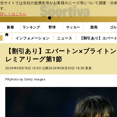
当サイトでは当社の提携先等がお客様のニーズ等について調査・分析し
web Sportiva (webスポルティーバ)
す。
詳しくはこちら
新着
ランキング
野球
サッカー
競馬
ゴル
we
インフォメーション
ニュース
【割引あり】エバート
b
ス
【割引あり】エバートン×ブライトン
ポ
ル
レミアリーグ第1節
テ
2024年08月16日 12:00 公開
2024年08月20日 16:26 更新
ィ
ー
バ
PR
photo by Getty Images