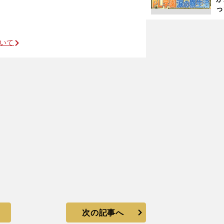
っ
た
節
ついて
次の記事へ