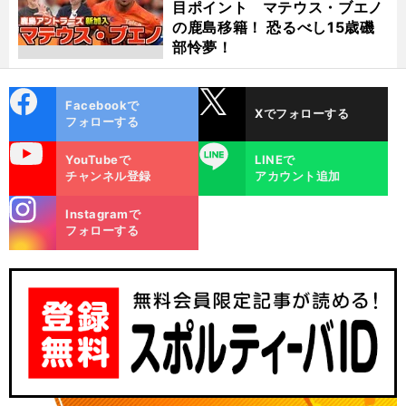
目ポイント マテウス・ブエノ
の鹿島移籍！ 恐るべし15歳磯
部怜夢！
cebo
X
Facebookで
Xでフォローする
ok
フォローする
uTube
LINE
YouTubeで
LINEで
チャンネル登録
アカウント追加
stagra
Instagramで
m
フォローする