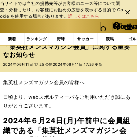
当サイトでは当社の提携先等がお客様のニーズ等について調
査・分析したり、お客様にお勧めの広告を表⽰する⽬的で Co
閉じ
okie を使⽤する場合があります。
詳しくはこちら
る
マイペ
web Sportiva (webスポルティーバ)
検索
メニュ
we
ー
インフォメーション
その他
「集英社メンズマガジ
b
ジ
新着
ランキング
野球
サッカー
競馬
ゴル
ス
「集英社メンズマガジン会員」に関する重要
ポ
なお知らせ
ル
テ
2024年06月11日 17:25 公開
2024年06月11日 17:26 更新
ィ
ー
バ
集英社メンズマガジン会員の皆様へ
日頃より、webスポルティーバをご利用いただき誠にあ
りがとうございます。
2024年６月24日(月)午前中に会員組
織である「集英社メンズマガジン会