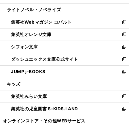
開
ウ
ン
ウ
し
ライトノベル・ノベライズ
く
で
ド
ィ
い
開
ウ
ン
ウ
集英社Webマガジン コバルト
く
で
ド
ィ
新
開
ウ
ン
し
集英社オレンジ文庫
く
で
ド
い
新
開
ウ
ウ
し
シフォン文庫
く
で
ィ
い
新
開
ン
ウ
し
ダッシュエックス文庫公式サイト
く
ド
ィ
い
新
ウ
ン
ウ
し
JUMP j-BOOKS
で
ド
ィ
い
新
開
ウ
ン
ウ
し
キッズ
く
で
ド
ィ
い
開
ウ
ン
ウ
集英社みらい文庫
く
で
ド
ィ
新
開
ウ
ン
し
集英社の児童図書 S-KIDS.LAND
く
で
ド
い
新
開
ウ
ウ
し
オンラインストア・
その他WEBサービス
く
で
ィ
い
開
ン
ウ