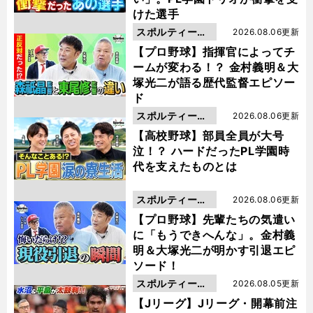
けた選手
スポルティーバ
2026.08.06更新
動画
【プロ野球】指揮官によってチ
ームが変わる！？ 金村義明＆大
塚光二が語る歴代監督エピソー
ド
スポルティーバ
2026.08.06更新
動画
【高校野球】部員全員が大号
泣！？ ハードだったPL学園時
代を支えたものとは
スポルティーバ
2026.08.06更新
動画
【プロ野球】先輩たちの気遣い
に「もうできへんな」。金村義
明＆大塚光二が明かす引退エピ
ソード！
スポルティーバ
2026.08.05更新
動画
【Jリーグ】Jリーグ・開幕前注