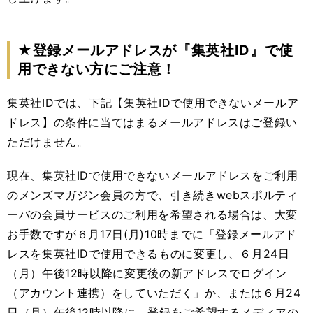
★登録メールアドレスが『集英社
ID
』で使
用できない方にご注意！
集英社
ID
では、下記【集英社
ID
で使用できないメールア
ドレス】の条件に当てはまるメールアドレスはご登録い
ただけません。
現在、集英社
ID
で使用できないメールアドレスをご利用
のメンズマガジン会員の方で、引き続き
web
スポルティ
ーバの会員サービスのご利用を希望される場合は、大変
お手数ですが６月
17
日
(
月
)10
時までに「登録メールアド
レスを集英社
ID
で使用できるものに変更し、６月
24
日
（月）午後
12
時以降に変更後の新アドレスでログイン
（アカウント連携）をしていただく」か、または６月
24
日（月）午後
12
時以降に、登録をご希望するメディアの