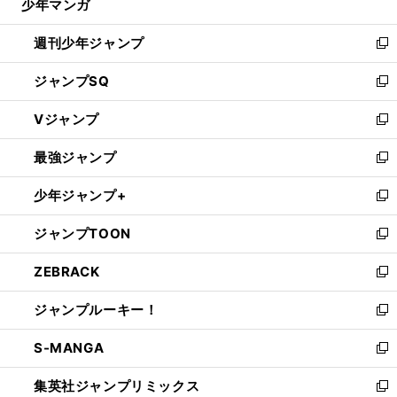
少年マンガ
で
る
開
週刊少年ジャンプ
く
新
し
ジャンプSQ
い
新
ウ
し
Vジャンプ
ィ
い
新
ン
ウ
し
最強ジャンプ
ド
ィ
い
新
ウ
ン
ウ
し
少年ジャンプ+
で
ド
ィ
い
新
開
ウ
ン
ウ
し
ジャンプTOON
く
で
ド
ィ
い
新
開
ウ
ン
ウ
し
ZEBRACK
く
で
ド
ィ
い
新
開
ウ
ン
ウ
し
ジャンプルーキー！
く
で
ド
ィ
い
新
開
ウ
ン
ウ
し
S-MANGA
く
で
ド
ィ
い
新
開
ウ
ン
ウ
し
集英社ジャンプリミックス
く
で
ド
ィ
い
新