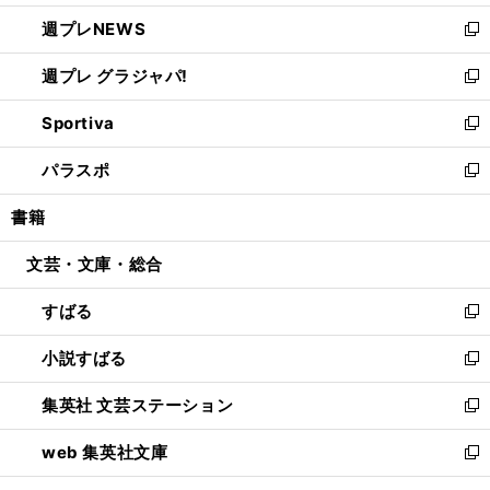
開
ウ
ン
し
週プレNEWS
く
で
ド
い
新
開
ウ
ウ
し
週プレ グラジャパ!
く
で
ィ
い
新
開
ン
ウ
し
Sportiva
く
ド
ィ
い
新
ウ
ン
ウ
し
パラスポ
で
ド
ィ
い
新
開
ウ
ン
ウ
し
書籍
く
で
ド
ィ
い
開
ウ
ン
ウ
文芸・文庫・総合
く
で
ド
ィ
開
ウ
ン
すばる
く
で
ド
新
開
ウ
し
小説すばる
く
で
い
新
開
ウ
し
集英社 文芸ステーション
く
ィ
い
新
ン
ウ
し
web 集英社文庫
ド
ィ
い
新
ウ
ン
ウ
し