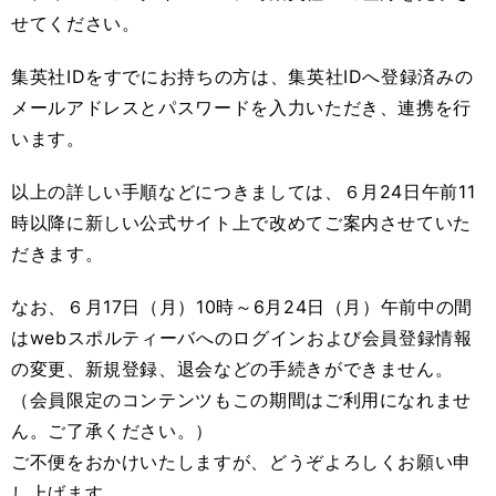
せてください。
集英社
ID
をすでにお持ちの方は、集英社
ID
へ登録済みの
メールアドレスとパスワードを入力いただき、連携を行
います。
以上の詳しい手順などにつきましては、６月
24
日午前
11
時以降に新しい公式サイト上で改めてご案内させていた
だきます。
なお、６月
17
日（月）
10
時～
6
月
24
日（月）午前中の間
は
web
スポルティーバへのログインおよび会員登録情報
の変更、新規登録、退会などの手続きができません。
（会員限定のコンテンツもこの期間はご利用になれませ
ん。ご了承ください。）
ご不便をおかけいたしますが、どうぞよろしくお願い申
し上げます。