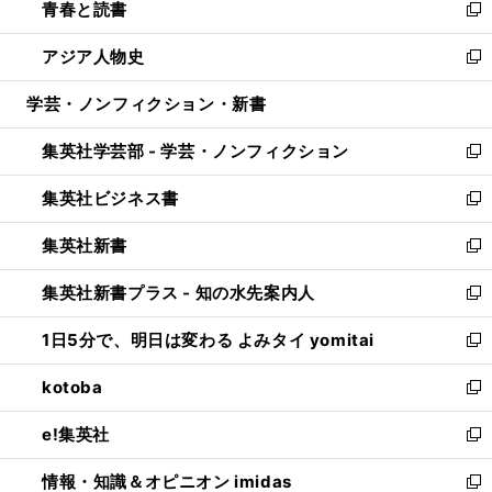
青春と読書
で
ド
ィ
い
新
開
ウ
ン
ウ
し
アジア人物史
く
で
ド
ィ
い
新
開
ウ
ン
ウ
し
学芸・ノンフィクション・新書
く
で
ド
ィ
い
開
ウ
ン
ウ
集英社学芸部 - 学芸・ノンフィクション
く
で
ド
ィ
新
開
ウ
ン
し
集英社ビジネス書
く
で
ド
い
新
開
ウ
ウ
し
集英社新書
く
で
ィ
い
新
開
ン
ウ
し
集英社新書プラス - 知の水先案内人
く
ド
ィ
い
新
ウ
ン
ウ
し
1日5分で、明日は変わる よみタイ yomitai
で
ド
ィ
い
新
開
ウ
ン
ウ
し
kotoba
く
で
ド
ィ
い
新
開
ウ
ン
ウ
し
e!集英社
く
で
ド
ィ
い
新
開
ウ
ン
ウ
し
情報・知識＆オピニオン imidas
く
で
ド
ィ
い
新