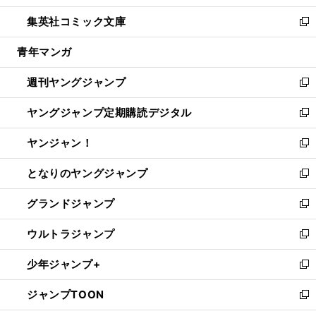
開
ウ
ン
ウ
し
集英社コミック文庫
く
で
ド
ィ
い
新
開
ウ
ン
ウ
し
青年マンガ
く
で
ド
ィ
い
開
ウ
ン
ウ
週刊ヤングジャンプ
く
で
ド
ィ
新
開
ウ
ン
し
ヤングジャンプ定期購読デジタル
く
で
ド
い
新
開
ウ
ウ
し
ヤンジャン！
く
で
ィ
い
新
開
ン
ウ
し
となりのヤングジャンプ
く
ド
ィ
い
新
ウ
ン
ウ
し
グランドジャンプ
で
ド
ィ
い
新
開
ウ
ン
ウ
し
ウルトラジャンプ
く
で
ド
ィ
い
新
開
ウ
ン
ウ
し
少年ジャンプ+
く
で
ド
ィ
い
新
開
ウ
ン
ウ
し
ジャンプTOON
く
で
ド
ィ
い
新
開
ウ
ン
ウ
し