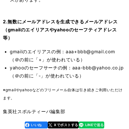
2.無数にメールアドレスを生成できるメールアドレス
（gmailのエイリアスやyahooのセーフティアドレス
等）
gmailのエイリアスの例：
aaa+bbb@gmail.com
（＠の前に「
+
」が使われている）
yahooのセーフサーチの例：
aaa-bbb@yahoo.co.jp
（＠の前に「
-
」が使われている）
※gmailやyahooなどのフリーメール自体は引き続きご利用いただけ
ます。
集英社スポルティーバ編集部
いいね
Xでポストする
LINEで送る
line
faceboo
x
k