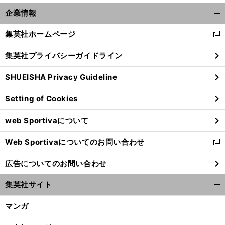
企業情報
開
く/
集英社ホームページ
新
閉
し
じ
集英社プライバシーガイドライン
い
る
ウ
SHUEISHA Privacy Guideline
ィ
ン
Setting of Cookies
ド
ウ
web Sportivaについて
で
開
Web Sportivaについてのお問い合わせ
く
新
し
広告についてのお問い合わせ
い
ウ
集英社サイト
ィ
開
ン
く/
マンガ
ド
閉
ウ
じ