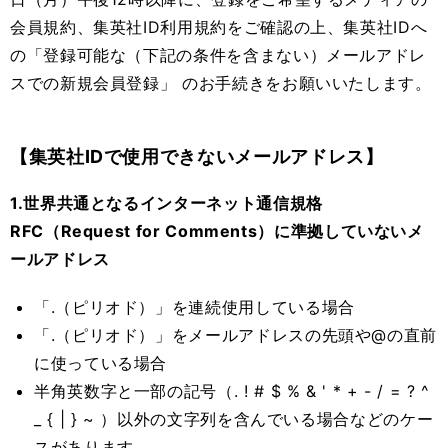
会員規約、集英社
ID
利用規約をご確認の上、集英社
ID
へ
の「登録可能な（下記の条件を含まない）メールアドレ
スでの新規会員登録」 のお手続きをお願いいたします。
【集英社
ID
で使用できないメールアドレス】
1.世界共通となるインターネット通信規格
RFC（Request for Comments）に準拠していないメ
ールアドレス
「
.
（ピリオド）」を連続使用している場合
「
.
（ピリオド）」をメールアドレスの先頭や
@
の直前
に使っている場合
半角英数字と一部の記号（
. ! # $ % & ' * + - / = ? ^
_ { | } ~
）以外の文字列を含んでいる場合などのケー
スがあります。