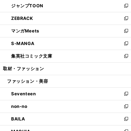
ウ
し
ジャンプTOON
く
で
ド
ィ
い
新
開
ウ
ン
ウ
し
ZEBRACK
く
で
ド
ィ
い
新
開
ウ
ン
ウ
し
マンガMeets
く
で
ド
ィ
い
新
開
ウ
ン
ウ
し
S-MANGA
く
で
ド
ィ
い
新
開
ウ
ン
ウ
し
集英社コミック文庫
く
で
ド
ィ
い
新
開
ウ
ン
ウ
し
取材・ファッション
く
で
ド
ィ
い
開
ウ
ン
ウ
ファッション・美容
く
で
ド
ィ
開
ウ
ン
Seventeen
く
で
ド
新
開
ウ
し
non-no
く
で
い
新
開
ウ
し
BAILA
く
ィ
い
新
ン
ウ
し