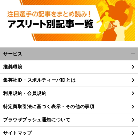
？
・
、
・
【
E
】
・
の視聴方法は
試合日程
放送予定
対戦カード
URO
2024開幕戦
ドイツvsスコットランドの日程
放送予定
O
サービス
開
く/
推奨環境
閉
じ
集英社ID・スポルティーバIDとは
る
利用規約・会員規約
特定商取引法に基づく表示・その他の事項
ブラウザプッシュ通知について
サイトマップ