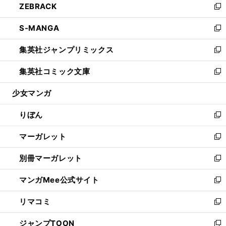
ZEBRACK
く
で
ド
ィ
い
新
開
ウ
ン
ウ
し
S-MANGA
く
で
ド
ィ
い
新
開
ウ
ン
ウ
し
集英社ジャンプリミックス
く
で
ド
ィ
い
新
開
ウ
ン
ウ
し
集英社コミック文庫
く
で
ド
ィ
い
新
開
ウ
ン
ウ
し
少女マンガ
く
で
ド
ィ
い
開
ウ
ン
ウ
りぼん
く
で
ド
ィ
新
開
ウ
ン
し
マーガレット
く
で
ド
い
新
開
ウ
ウ
し
別冊マーガレット
く
で
ィ
い
新
開
ン
ウ
し
マンガMee公式サイト
く
ド
ィ
い
新
ウ
ン
ウ
し
リマコミ
で
ド
ィ
い
新
開
ウ
ン
ウ
し
ジャンプTOON
く
で
ド
ィ
い
新