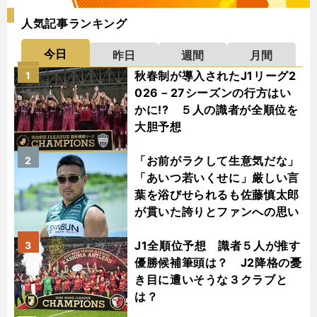
人気記事ランキング
今日
昨日
週間
月間
秋春制が導入されたJ1リーグ2
1
026－27シーズンの行方はい
かに!? ５人の識者が全順位を
大胆予想
「お前がラクして生意気だな」
2
「あいつ若いくせに」厳しい言
葉を浴びせられるも佐藤慎太郎
が貫いた誇りとファンへの思い
J1全順位予想 識者５人が推す
3
優勝候補筆頭は？ J2降格の憂
き目に遭いそうな３クラブと
は？