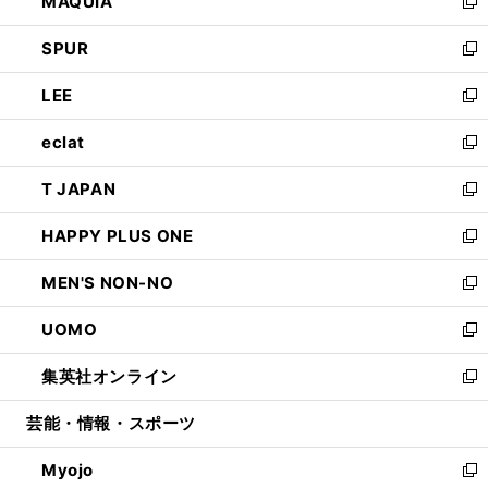
MAQUIA
ド
ィ
い
新
ウ
ン
ウ
し
SPUR
で
ド
ィ
い
新
開
ウ
ン
ウ
し
LEE
く
で
ド
ィ
い
新
開
ウ
ン
ウ
し
eclat
く
で
ド
ィ
い
新
開
ウ
ン
ウ
し
T JAPAN
く
で
ド
ィ
い
新
開
ウ
ン
ウ
し
HAPPY PLUS ONE
く
で
ド
ィ
い
新
開
ウ
ン
ウ
し
MEN'S NON-NO
く
で
ド
ィ
い
新
開
ウ
ン
ウ
し
UOMO
く
で
ド
ィ
い
新
開
ウ
ン
ウ
し
集英社オンライン
く
で
ド
ィ
い
新
開
ウ
ン
ウ
し
芸能・情報・スポーツ
く
で
ド
ィ
い
開
ウ
ン
ウ
Myojo
く
で
ド
ィ
新