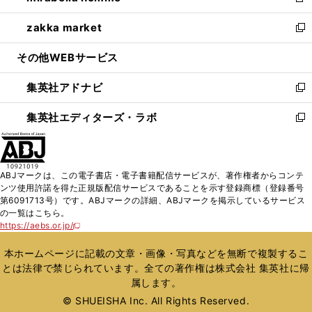
新
開
ウ
ン
ウ
し
zakka market
く
で
ド
ィ
い
新
開
ウ
ン
ウ
し
その他WEBサービス
く
で
ド
ィ
い
開
ウ
ン
ウ
集英社アドナビ
く
で
ド
ィ
新
開
ウ
ン
し
集英社エディターズ・ラボ
く
で
ド
い
新
開
ウ
ウ
し
く
で
ィ
い
開
ン
ウ
ABJマークは、この電子書店・電子書籍配信サービスが、著作権者からコンテ
く
ド
ィ
ンツ使用許諾を得た正規版配信サービスであることを示す登録商標（登録番号
ウ
ン
第6091713号）です。ABJマークの詳細、ABJマークを掲示しているサービス
で
ド
の一覧はこちら。
開
ウ
https://aebs.or.jp/
新
く
で
し
い
開
本ホームページに記載の文章・画像・写真などを無断で複製するこ
ウ
く
とは法律で禁じられています。全ての著作権は株式会社 集英社に帰
ィ
属します。
ン
ド
© SHUEISHA Inc. All Rights Reserved.
ウ