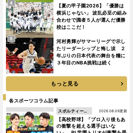
4
【夏の甲子園2026】「優勝は
横浜じゃない」 波乱必至の組み
合わせで識者５人が選んだ優勝
校はここだ！
5
河村勇輝がサマーリーグで示し
たリーダーシップと悔し涙 ２
年ぶりの日本代表の舞台を糧に
３年目のNBA挑戦は続く
もっと見る
各スポーツコラム記事
スポルティーバ
2026.08.06更新
動画
【高校野球】「プロ入り後もあ
の衝撃を超える選手はいな
い」。PL学園トリオが衝撃を受