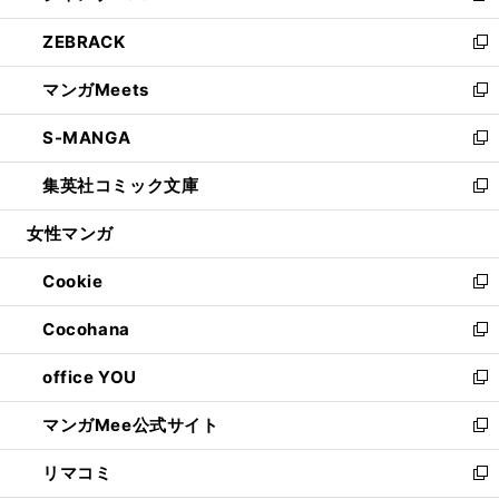
開
ウ
ン
ウ
し
ZEBRACK
く
で
ド
ィ
い
新
開
ウ
ン
ウ
し
マンガMeets
く
で
ド
ィ
い
新
開
ウ
ン
ウ
し
S-MANGA
く
で
ド
ィ
い
新
開
ウ
ン
ウ
し
集英社コミック文庫
く
で
ド
ィ
い
新
開
ウ
ン
ウ
し
女性マンガ
く
で
ド
ィ
い
開
ウ
ン
ウ
Cookie
く
で
ド
ィ
新
開
ウ
ン
し
Cocohana
く
で
ド
い
新
開
ウ
ウ
し
office YOU
く
で
ィ
い
新
開
ン
ウ
し
マンガMee公式サイト
く
ド
ィ
い
新
ウ
ン
ウ
し
リマコミ
で
ド
ィ
い
新
開
ウ
ン