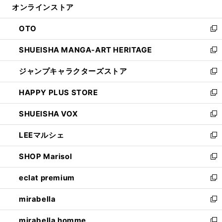
オンラインストア
く
ド
ィ
ウ
ン
OTO
で
ド
新
開
ウ
し
SHUEISHA MANGA-ART HERITAGE
く
で
い
新
開
ウ
し
ジャンプキャラクターズストア
く
ィ
い
新
ン
ウ
し
HAPPY PLUS STORE
ド
ィ
い
新
ウ
ン
ウ
し
SHUEISHA VOX
で
ド
ィ
い
新
開
ウ
ン
ウ
し
LEEマルシェ
く
で
ド
ィ
い
新
開
ウ
ン
ウ
し
SHOP Marisol
く
で
ド
ィ
い
新
開
ウ
ン
ウ
し
eclat premium
く
で
ド
ィ
い
新
開
ウ
ン
ウ
し
mirabella
く
で
ド
ィ
い
新
開
ウ
ン
ウ
し
mirabella homme
く
で
ド
ィ
い