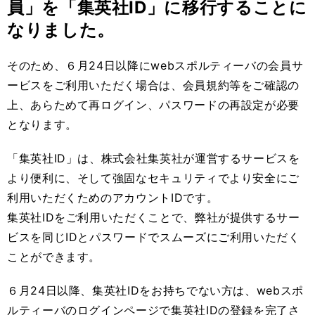
員」を「集英社ID」に移行することに
なりました。
そのため、６月
24
日以降に
web
スポルティーバの会員サ
ービスをご利用いただく場合は、会員規約等をご確認の
上、あらためて再ログイン、パスワードの再設定が必要
となります。
「集英社
ID
」は、株式会社集英社が運営するサービスを
より便利に、そして強固なセキュリティでより安全にご
利用いただくためのアカウント
ID
です。
集英社
ID
をご利用いただくことで、弊社が提供するサー
ビスを同じ
ID
とパスワードでスムーズにご利用いただく
ことができます。
６月
24
日以降、集英社
ID
をお持ちでない方は、
web
スポ
ルティーバのログインページで集英社
ID
の登録を完了さ