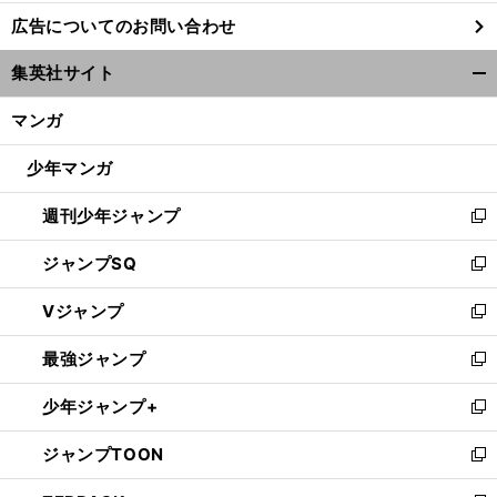
し
広告についてのお問い合わせ
い
ウ
集英社サイト
ィ
開
ン
く/
マンガ
ド
閉
ウ
じ
少年マンガ
で
る
開
週刊少年ジャンプ
く
新
し
ジャンプSQ
い
新
ウ
し
Vジャンプ
ィ
い
新
ン
ウ
し
最強ジャンプ
ド
ィ
い
新
ウ
ン
ウ
し
少年ジャンプ+
で
ド
ィ
い
新
開
ウ
ン
ウ
し
ジャンプTOON
く
で
ド
ィ
い
新
開
ウ
ン
ウ
し