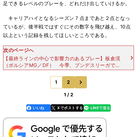
足できるレベルのプレーを、どれだけ出していけるか。
キャリアハイとなるシーズン７点まであと２点となっ
ているが、後半戦ではすぐにその数字を飛び越え、10点
以上という記録を残してほしいところである。
次のページへ
【最終ラインの中心で影響力のあるプレー】板倉滉
（ボルシアMG／DF） 今季、ブンデスリーガで戦
う日本人選手たちのなかで、唯一全試合フル出場を
続けているのが板倉滉だ。 ボルシアMGに加入し
次
1
2
のページへ
て以来、
1 / 2
いいね
Xでポストする
LINEで送る
line
faceboo
x
k