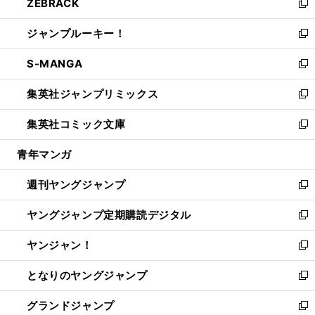
ZEBRACK
く
で
ド
ィ
い
新
開
ウ
ン
ウ
し
ジャンプルーキー！
く
で
ド
ィ
い
新
開
ウ
ン
ウ
し
S-MANGA
く
で
ド
ィ
い
新
開
ウ
ン
ウ
し
集英社ジャンプリミックス
く
で
ド
ィ
い
新
開
ウ
ン
ウ
し
集英社コミック文庫
く
で
ド
ィ
い
新
開
ウ
ン
ウ
し
青年マンガ
く
で
ド
ィ
い
開
ウ
ン
ウ
週刊ヤングジャンプ
く
で
ド
ィ
新
開
ウ
ン
し
ヤングジャンプ定期購読デジタル
く
で
ド
い
新
開
ウ
ウ
し
ヤンジャン！
く
で
ィ
い
新
開
ン
ウ
し
となりのヤングジャンプ
く
ド
ィ
い
新
ウ
ン
ウ
し
グランドジャンプ
で
ド
ィ
い
新