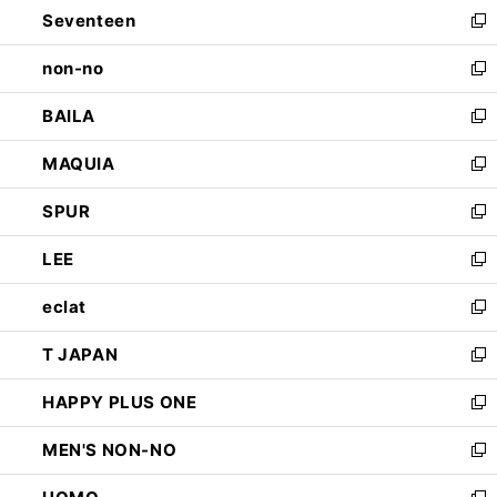
Seventeen
く
で
ド
新
開
ウ
し
non-no
く
で
い
新
開
ウ
し
BAILA
く
ィ
い
新
ン
ウ
し
MAQUIA
ド
ィ
い
新
ウ
ン
ウ
し
SPUR
で
ド
ィ
い
新
開
ウ
ン
ウ
し
LEE
く
で
ド
ィ
い
新
開
ウ
ン
ウ
し
eclat
く
で
ド
ィ
い
新
開
ウ
ン
ウ
し
T JAPAN
く
で
ド
ィ
い
新
開
ウ
ン
ウ
し
HAPPY PLUS ONE
く
で
ド
ィ
い
新
開
ウ
ン
ウ
し
MEN'S NON-NO
く
で
ド
ィ
い
新
開
ウ
ン
ウ
し
く