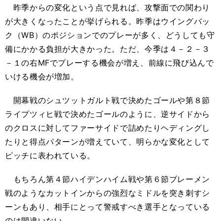
昨季からの変化という点で見れば、攻撃面での関わり
が大きくなったことが挙げられる。昨季はウイングバッ
ク（WB）のポジションでのプレーが多く、どうしても守
備にかかる負担が大きかった。ただ、今季は４－２－３
－１の右MFでプレーする機会が増え、前線に飛び込んで
いける機会が増加。
開幕戦のシュツットガルト戦で決めたゴールや第８節
ライプツィヒ戦で決めたゴールのように、逆サイドから
のクロスに対してファーサイドで詰めたりヘディングし
たりと得点パターンが増えていて、明らかな変化として
ピッチに表われている。
もちろん第４節ハイデンハイム戦や第６節ブレーメン
戦のようなカットインからの強烈なミドルを突き刺すシ
ーンもあり、相手にとって警戒すべき選手となっている
のは間違いない。