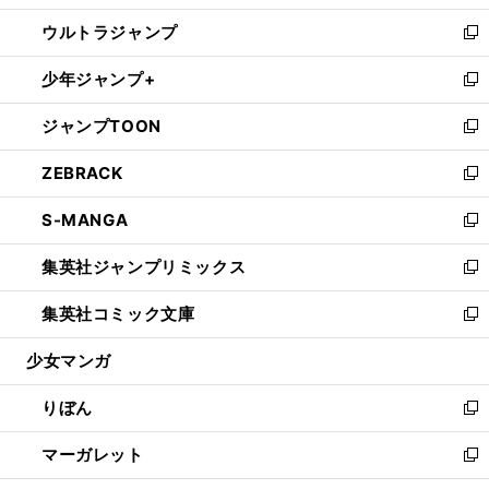
開
ウ
ン
ウ
し
ウルトラジャンプ
く
で
ド
ィ
い
新
開
ウ
ン
ウ
し
少年ジャンプ+
く
で
ド
ィ
い
新
開
ウ
ン
ウ
し
ジャンプTOON
く
で
ド
ィ
い
新
開
ウ
ン
ウ
し
ZEBRACK
く
で
ド
ィ
い
新
開
ウ
ン
ウ
し
S-MANGA
く
で
ド
ィ
い
新
開
ウ
ン
ウ
し
集英社ジャンプリミックス
く
で
ド
ィ
い
新
開
ウ
ン
ウ
し
集英社コミック文庫
く
で
ド
ィ
い
新
開
ウ
ン
ウ
し
少女マンガ
く
で
ド
ィ
い
開
ウ
ン
ウ
りぼん
く
で
ド
ィ
新
開
ウ
ン
し
マーガレット
く
で
ド
い
新
開
ウ
ウ
し