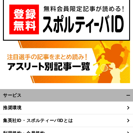
サービス
開
く/
推奨環境
閉
じ
集英社ID・スポルティーバIDとは
る