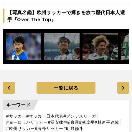
【写真名鑑】欧州サッカーで輝きを放つ歴代日本人選
手『Over The Top』
一覧に戻る
キーワード
#サッカー
#サッカー日本代表
#ブンデスリーガ
#ヨーロッパサッカー
#堂安律
#板倉滉
#林遼平
#林遼平連載
#欧州サッカー
#海外サッカー
#町野修斗