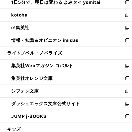
1日5分で、明日は変わる よみタイ yomitai
で
ド
ィ
い
新
開
ウ
ン
ウ
し
kotoba
く
で
ド
ィ
い
新
開
ウ
ン
ウ
し
e!集英社
く
で
ド
ィ
い
新
開
ウ
ン
ウ
し
情報・知識＆オピニオン imidas
く
で
ド
ィ
い
新
開
ウ
ン
ウ
し
ライトノベル・ノベライズ
く
で
ド
ィ
い
開
ウ
ン
ウ
集英社Webマガジン コバルト
く
で
ド
ィ
新
開
ウ
ン
し
集英社オレンジ文庫
く
で
ド
い
新
開
ウ
ウ
し
シフォン文庫
く
で
ィ
い
新
開
ン
ウ
し
ダッシュエックス文庫公式サイト
く
ド
ィ
い
新
ウ
ン
ウ
し
JUMP j-BOOKS
で
ド
ィ
い
新
開
ウ
ン
ウ
し
キッズ
く
で
ド
ィ
い