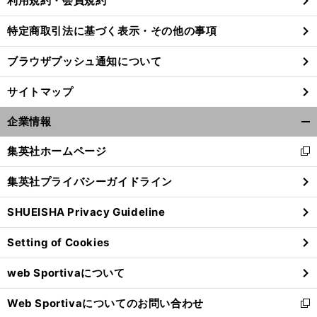
利用規約・会員規約
特定商取引法に基づく表示・その他の事項
ブラウザプッシュ通知について
サイトマップ
企業情報
開
く/
集英社ホームページ
新
閉
し
じ
集英社プライバシーガイドライン
い
る
ウ
SHUEISHA Privacy Guideline
ィ
ン
Setting of Cookies
ド
ウ
web Sportivaについて
で
開
Web Sportivaについてのお問い合わせ
く
新