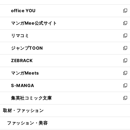
開
ウ
ウ
し
office YOU
く
で
ィ
い
新
開
ン
ウ
し
マンガMee公式サイト
く
ド
ィ
い
新
ウ
ン
ウ
し
リマコミ
で
ド
ィ
い
新
開
ウ
ン
ウ
し
ジャンプTOON
く
で
ド
ィ
い
新
開
ウ
ン
ウ
し
ZEBRACK
く
で
ド
ィ
い
新
開
ウ
ン
ウ
し
マンガMeets
く
で
ド
ィ
い
新
開
ウ
ン
ウ
し
S-MANGA
く
で
ド
ィ
い
新
開
ウ
ン
ウ
し
集英社コミック文庫
く
で
ド
ィ
い
新
開
ウ
ン
ウ
し
取材・ファッション
く
で
ド
ィ
い
開
ウ
ン
ウ
ファッション・美容
く
で
ド
ィ
開
ウ
ン