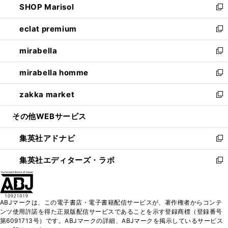
SHOP Marisol
く
で
ド
ィ
い
新
開
ウ
ン
ウ
し
eclat premium
く
で
ド
ィ
い
新
開
ウ
ン
ウ
し
mirabella
く
で
ド
ィ
い
新
開
ウ
ン
ウ
し
mirabella homme
く
で
ド
ィ
い
新
開
ウ
ン
ウ
し
zakka market
く
で
ド
ィ
い
新
開
ウ
ン
ウ
し
その他WEBサービス
く
で
ド
ィ
い
開
ウ
ン
ウ
集英社アドナビ
く
で
ド
ィ
新
開
ウ
ン
し
集英社エディターズ・ラボ
く
で
ド
い
新
開
ウ
ウ
し
く
で
ィ
い
開
ン
ウ
ABJマークは、この電子書店・電子書籍配信サービスが、著作権者からコンテ
く
ド
ィ
ンツ使用許諾を得た正規版配信サービスであることを示す登録商標（登録番号
ウ
ン
第6091713号）です。ABJマークの詳細、ABJマークを掲示しているサービス
で
ド