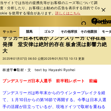
当サイトでは当社の提携先等がお客様のニーズ等について調
査・分析したり、お客様にお勧めの広告を表⽰する⽬的で Co
閉じ
okie を使⽤する場合があります。
詳しくはこちら
る
マイペ
web Sportiva (webスポルティーバ)
検索
メニュ
we
ー
サッカーの記事一覧
海外サッカー
海外サッカー
b
ジ
サッカー
競馬
ゴルフ
その他球技
その他競技
モー
ス
サッカー日本代表がブンデスリーガで存在感
ポ
発揮 堂安律は絶対的存在 板倉滉は影響力絶
ル
大
テ
ィ
2025年01月07日 06:50 公開
2025年01月07日 10:13 更新
ー
バ
林遼平●取材・文 text by Hayashi Ryohei
ブンデスリーガ日本人選手 前半戦レポート 前編
ブンデスリーガは昨年末からのウインターブレイクを経
て、１月10日からの第16節で再開する。今季は日本人選
手の活躍が目立っているが、現地ドイツで取材を重ねる