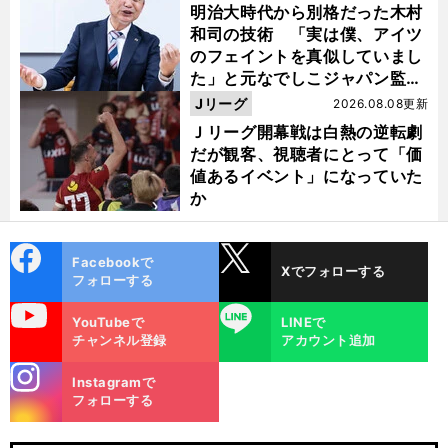
明治大時代から別格だった木村
和司の技術 「実は僕、アイツ
のフェイントを真似していまし
た」と元なでしこジャパン監
督・佐々木則夫
Jリーグ
2026.08.08更新
Ｊリーグ開幕戦は白熱の逆転劇
だが観客、視聴者にとって「価
値あるイベント」になっていた
か
cebo
X
Facebookで
Xでフォローする
ok
フォローする
、
勝
」
最
」
前
uTube
LINE
へ
YouTubeで
LINEで
チャンネル登録
アカウント追加
stagra
Instagramで
m
フォローする