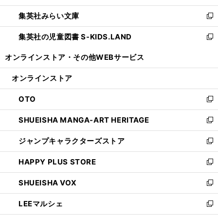
開
ウ
ン
ウ
集英社みらい文庫
く
で
ド
ィ
新
開
ウ
ン
し
集英社の児童図書 S-KIDS.LAND
く
で
ド
い
新
開
ウ
ウ
し
オンラインストア・
その他WEBサービス
く
で
ィ
い
開
ン
ウ
オンラインストア
く
ド
ィ
ウ
ン
OTO
で
ド
新
開
ウ
し
SHUEISHA MANGA-ART HERITAGE
く
で
い
新
開
ウ
し
ジャンプキャラクターズストア
く
ィ
い
新
ン
ウ
し
HAPPY PLUS STORE
ド
ィ
い
新
ウ
ン
ウ
し
SHUEISHA VOX
で
ド
ィ
い
新
開
ウ
ン
ウ
し
LEEマルシェ
く
で
ド
ィ
い
新
開
ウ
ン
ウ
し