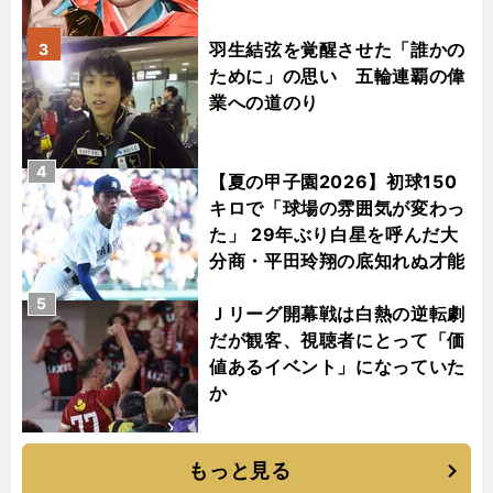
羽生結弦を覚醒させた「誰かの
3
ために」の思い 五輪連覇の偉
業への道のり
4
【夏の甲子園2026】初球150
キロで「球場の雰囲気が変わっ
た」 29年ぶり白星を呼んだ大
分商・平田玲翔の底知れぬ才能
5
Ｊリーグ開幕戦は白熱の逆転劇
だが観客、視聴者にとって「価
値あるイベント」になっていた
か
もっと見る