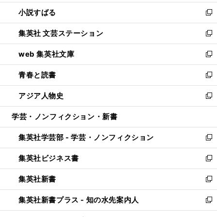
開
ウ
し
小説すばる
く
で
い
新
開
ウ
し
集英社 文芸ステーション
く
ィ
い
新
ン
ウ
し
web 集英社文庫
ド
ィ
い
新
ウ
ン
ウ
し
青春と読書
で
ド
ィ
い
新
開
ウ
ン
ウ
し
アジア人物史
く
で
ド
ィ
い
新
開
ウ
ン
ウ
し
学芸・ノンフィクション・新書
く
で
ド
ィ
い
開
ウ
ン
ウ
集英社学芸部 - 学芸・ノンフィクション
く
で
ド
ィ
新
開
ウ
ン
し
集英社ビジネス書
く
で
ド
い
新
開
ウ
ウ
し
集英社新書
く
で
ィ
い
新
開
ン
ウ
し
集英社新書プラス - 知の水先案内人
く
ド
ィ
い
新
ウ
ン
ウ
し