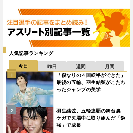
人気記事ランキング
今日
昨日
週間
月間
「僕なりの４回転半ができた」
1
最後の五輪、羽生結弦がこだわ
ったジャンプの美学
羽生結弦、五輪連覇の舞台裏
2
ケガで欠場中に取り組んだ「勉
強」で成長