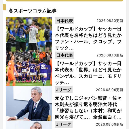
各スポーツコラム記事
日本代表
2026.08.10更新
【ワールドカップ】サッカー日
本代表を名将たちはどう見たか
ファン・ハール、クロップ、フ
リック...
日本代表
2026.08.10更新
【ワールドカップ】サッカー日
本代表を「世界」はどう見たか
ベンゲル、スカローニ、モドリ
ッチ...
Jリーグ
2026.08.09更新
元なでしこジャパン監督・佐々
木則夫が振り返る明治大時代
「練習もしない（木村）和司が
脚光を浴びて...。全然面白くな
い４年間でした」
Jリーグ
2026.08.09更新