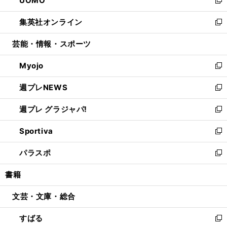
UOMO
で
ド
ィ
い
新
開
ウ
ン
ウ
し
集英社オンライン
く
で
ド
ィ
い
新
開
ウ
ン
ウ
し
芸能・情報・スポーツ
く
で
ド
ィ
い
開
ウ
ン
ウ
Myojo
く
で
ド
ィ
新
開
ウ
ン
し
週プレNEWS
く
で
ド
い
新
開
ウ
ウ
し
週プレ グラジャパ!
く
で
ィ
い
新
開
ン
ウ
し
Sportiva
く
ド
ィ
い
新
ウ
ン
ウ
し
パラスポ
で
ド
ィ
い
新
開
ウ
ン
ウ
し
書籍
く
で
ド
ィ
い
開
ウ
ン
ウ
文芸・文庫・総合
く
で
ド
ィ
開
ウ
ン
すばる
く
で
ド
新