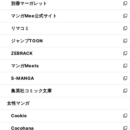
別冊マーガレット
く
で
ィ
い
新
開
ン
ウ
し
マンガMee公式サイト
く
ド
ィ
い
新
ウ
ン
ウ
し
リマコミ
で
ド
ィ
い
新
開
ウ
ン
ウ
し
ジャンプTOON
く
で
ド
ィ
い
新
開
ウ
ン
ウ
し
ZEBRACK
く
で
ド
ィ
い
新
開
ウ
ン
ウ
し
マンガMeets
く
で
ド
ィ
い
新
開
ウ
ン
ウ
し
S-MANGA
く
で
ド
ィ
い
新
開
ウ
ン
ウ
し
集英社コミック文庫
く
で
ド
ィ
い
新
開
ウ
ン
ウ
し
女性マンガ
く
で
ド
ィ
い
開
ウ
ン
ウ
Cookie
く
で
ド
ィ
新
開
ウ
ン
し
Cocohana
く
で
ド
い
新