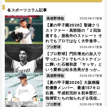
各スポーツコラム記事
高校野球他
2026.08.07更新
【夏の甲子園2026】聖隷クリ
ストファー・高部陸の「２回加
速する」規格外のストレート そ
れでもプロではなく大学進学を
選ぶ理由
プロ野球
2026.08.07更新
【プロ野球】門田博光の加入で
守ったレフトでもベストナイン
に輝いた石嶺和彦 「サッサ」と
いう愛称は松永浩美がきっか
け？
高校野球他
2026.08.07更新
【夏の甲子園2026】大阪桐蔭
初優勝メンバー、最速157キロ
右腕、平成初完封＆初本塁打...
指揮官たちの知られざる現役時
代
プロ野球
2026.08.07更新