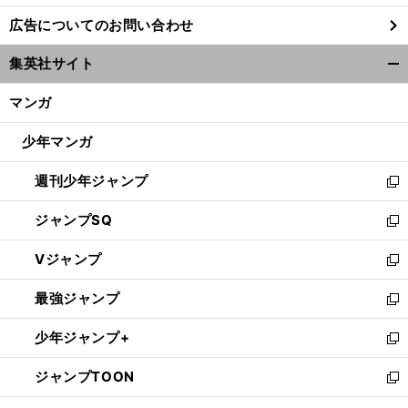
し
広告についてのお問い合わせ
い
ウ
集英社サイト
ィ
開
ン
く/
マンガ
ド
閉
ウ
じ
少年マンガ
で
る
開
週刊少年ジャンプ
く
新
し
ジャンプSQ
い
新
ウ
し
Vジャンプ
ィ
い
新
ン
ウ
し
最強ジャンプ
ド
ィ
い
新
ウ
ン
ウ
し
少年ジャンプ+
で
ド
ィ
い
新
開
ウ
ン
ウ
し
ジャンプTOON
く
で
ド
ィ
い
新
開
ウ
ン
ウ
し