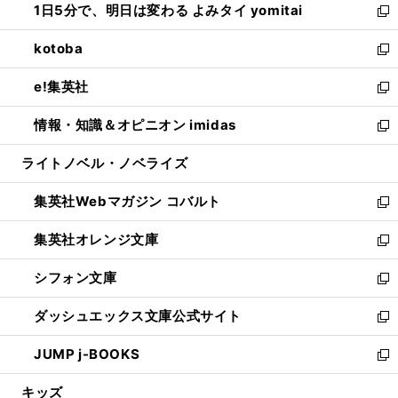
1日5分で、明日は変わる よみタイ yomitai
で
ド
ィ
い
新
開
ウ
ン
ウ
し
kotoba
く
で
ド
ィ
い
新
開
ウ
ン
ウ
し
e!集英社
く
で
ド
ィ
い
新
開
ウ
ン
ウ
し
情報・知識＆オピニオン imidas
く
で
ド
ィ
い
新
開
ウ
ン
ウ
し
ライトノベル・ノベライズ
く
で
ド
ィ
い
開
ウ
ン
ウ
集英社Webマガジン コバルト
く
で
ド
ィ
新
開
ウ
ン
し
集英社オレンジ文庫
く
で
ド
い
新
開
ウ
ウ
し
シフォン文庫
く
で
ィ
い
新
開
ン
ウ
し
ダッシュエックス文庫公式サイト
く
ド
ィ
い
新
ウ
ン
ウ
し
JUMP j-BOOKS
で
ド
ィ
い
新
開
ウ
ン
ウ
し
キッズ
く
で
ド
ィ
い