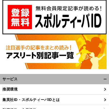
サービス
開
く/
推奨環境
閉
じ
集英社ID・スポルティーバIDとは
る