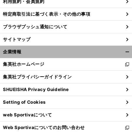
利用規約・会員規約
特定商取引法に基づく表示・その他の事項
」
、
前
ブラウザプッシュ通知について
へ
サイトマップ
企業情報
開
く/
集英社ホームページ
新
閉
し
じ
集英社プライバシーガイドライン
い
る
ウ
SHUEISHA Privacy Guideline
ィ
ン
Setting of Cookies
ド
ウ
web Sportivaについて
で
開
Web Sportivaについてのお問い合わせ
く
新