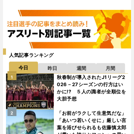
人気記事ランキング
今日
昨日
週間
月間
秋春制が導入されたJ1リーグ2
1
026－27シーズンの行方はい
かに!? ５人の識者が全順位を
大胆予想
「お前がラクして生意気だな」
2
「あいつ若いくせに」厳しい言
葉を浴びせられるも佐藤慎太郎