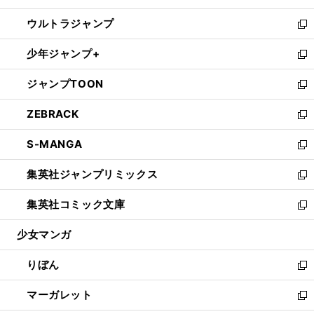
開
ウ
ン
ウ
し
ウルトラジャンプ
く
で
ド
ィ
い
新
開
ウ
ン
ウ
し
少年ジャンプ+
く
で
ド
ィ
い
新
開
ウ
ン
ウ
し
ジャンプTOON
く
で
ド
ィ
い
新
開
ウ
ン
ウ
し
ZEBRACK
く
で
ド
ィ
い
新
開
ウ
ン
ウ
し
S-MANGA
く
で
ド
ィ
い
新
開
ウ
ン
ウ
し
集英社ジャンプリミックス
く
で
ド
ィ
い
新
開
ウ
ン
ウ
し
集英社コミック文庫
く
で
ド
ィ
い
新
開
ウ
ン
ウ
し
少女マンガ
く
で
ド
ィ
い
開
ウ
ン
ウ
りぼん
く
で
ド
ィ
新
開
ウ
ン
し
マーガレット
く
で
ド
い
新
開
ウ
ウ
し