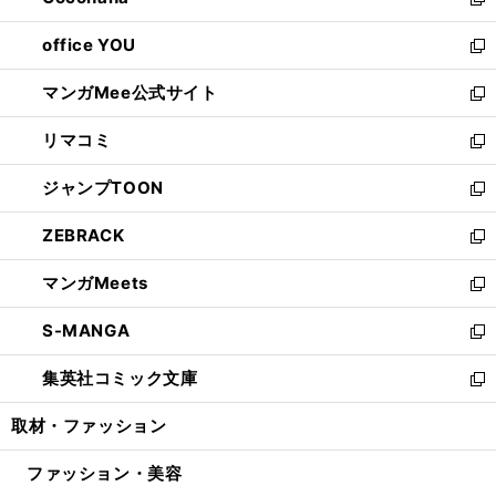
い
新
開
ウ
ウ
し
office YOU
く
で
ィ
い
新
開
ン
ウ
し
マンガMee公式サイト
く
ド
ィ
い
新
ウ
ン
ウ
し
リマコミ
で
ド
ィ
い
新
開
ウ
ン
ウ
し
ジャンプTOON
く
で
ド
ィ
い
新
開
ウ
ン
ウ
し
ZEBRACK
く
で
ド
ィ
い
新
開
ウ
ン
ウ
し
マンガMeets
く
で
ド
ィ
い
新
開
ウ
ン
ウ
し
S-MANGA
く
で
ド
ィ
い
新
開
ウ
ン
ウ
し
集英社コミック文庫
く
で
ド
ィ
い
新
開
ウ
ン
ウ
し
取材・ファッション
く
で
ド
ィ
い
開
ウ
ン
ウ
ファッション・美容
く
で
ド
ィ