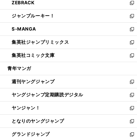
ZEBRACK
く
で
ド
ィ
い
新
開
ウ
ン
ウ
し
ジャンプルーキー！
く
で
ド
ィ
い
新
開
ウ
ン
ウ
し
S-MANGA
く
で
ド
ィ
い
新
開
ウ
ン
ウ
し
集英社ジャンプリミックス
く
で
ド
ィ
い
新
開
ウ
ン
ウ
し
集英社コミック文庫
く
で
ド
ィ
い
新
開
ウ
ン
ウ
し
青年マンガ
く
で
ド
ィ
い
開
ウ
ン
ウ
週刊ヤングジャンプ
く
で
ド
ィ
新
開
ウ
ン
し
ヤングジャンプ定期購読デジタル
く
で
ド
い
新
開
ウ
ウ
し
ヤンジャン！
く
で
ィ
い
新
開
ン
ウ
し
となりのヤングジャンプ
く
ド
ィ
い
新
ウ
ン
ウ
し
グランドジャンプ
で
ド
ィ
い
新