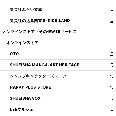
開
ウ
ン
ウ
集英社みらい文庫
く
で
ド
ィ
新
開
ウ
ン
し
集英社の児童図書 S-KIDS.LAND
く
で
ド
い
新
開
ウ
ウ
し
オンラインストア・
その他WEBサービス
く
で
ィ
い
開
ン
ウ
オンラインストア
く
ド
ィ
ウ
ン
OTO
で
ド
新
開
ウ
し
SHUEISHA MANGA-ART HERITAGE
く
で
い
新
開
ウ
し
ジャンプキャラクターズストア
く
ィ
い
新
ン
ウ
し
HAPPY PLUS STORE
ド
ィ
い
新
ウ
ン
ウ
し
SHUEISHA VOX
で
ド
ィ
い
新
開
ウ
ン
ウ
し
LEEマルシェ
く
で
ド
ィ
い
新
開
ウ
ン
ウ