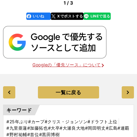
1 / 3
いいね
Xでポストする
LINEで送る
line
faceboo
x
k
Googleの「優先ソース」について
一覧に戻る
キーワード
#25年ぶり
#カープ
#クリス・ジョンソン
#ドラフト上位
#九里亜蓮
#加藤拓也
#大卒
#大瀬良大地
#岡田明丈
#広島
#連覇
#野村祐輔
#首位
#黒田博樹