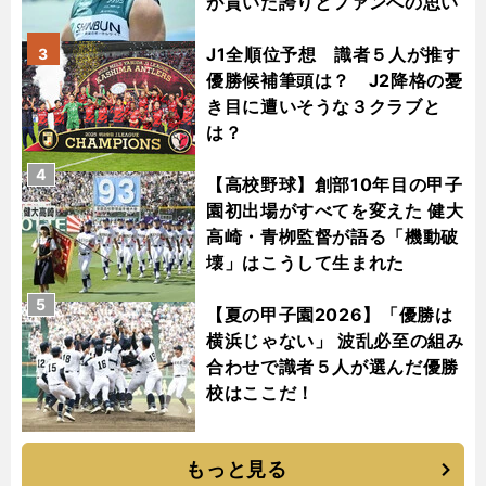
が貫いた誇りとファンへの思い
J1全順位予想 識者５人が推す
3
優勝候補筆頭は？ J2降格の憂
き目に遭いそうな３クラブと
は？
4
【高校野球】創部10年目の甲子
園初出場がすべてを変えた 健大
高崎・青栁監督が語る「機動破
壊」はこうして生まれた
5
【夏の甲子園2026】「優勝は
横浜じゃない」 波乱必至の組み
合わせで識者５人が選んだ優勝
校はここだ！
もっと見る