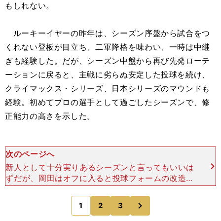
もしれない。
ルーキーイヤーの昨年は、シーズン序盤から試合をつ
くれない登板が目立ち、二軍降格を味わい、一時は中継
ぎも経験した。だが、シーズン中盤から再び先発ローテ
ーションに戻ると、主戦に劣らぬ安定した投球を続け、
クライマックス・シリーズ、日本シリーズのマウンドも
経験。初めてプロの選手として過ごしたシーズンで、修
正能力の高さを示した。
次のページへ
新人として十分実りあるシーズンと言ってもいいは
ずだが、岡田はオフに入ると投球フォームの改造に
着手する。肩のラインの上下動を最小限にとどめ、
踏み出した左足の着地後、コンマ数秒の"間"を追求
次
1
2
3
のページへ
した。それが、