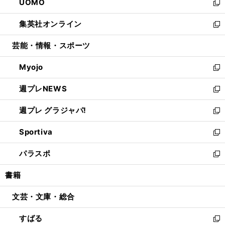
UOMO
く
で
ド
ィ
い
新
開
ウ
ン
ウ
し
集英社オンライン
く
で
ド
ィ
い
新
開
ウ
ン
ウ
し
芸能・情報・スポーツ
く
で
ド
ィ
い
開
ウ
ン
ウ
Myojo
く
で
ド
ィ
新
開
ウ
ン
し
週プレNEWS
く
で
ド
い
新
開
ウ
ウ
し
週プレ グラジャパ!
く
で
ィ
い
新
開
ン
ウ
し
Sportiva
く
ド
ィ
い
新
ウ
ン
ウ
し
パラスポ
で
ド
ィ
い
新
開
ウ
ン
ウ
し
書籍
く
で
ド
ィ
い
開
ウ
ン
ウ
文芸・文庫・総合
く
で
ド
ィ
開
ウ
ン
すばる
く
で
ド
新