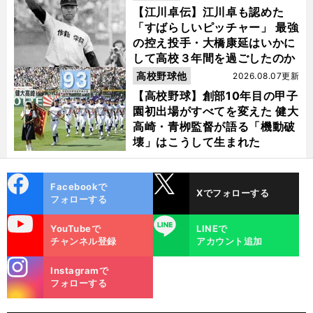
【江川卓伝】江川卓も認めた
「すばらしいピッチャー」 最強
の控え投手・大橋康延はいかに
して高校３年間を過ごしたのか
高校野球他
2026.08.07更新
【高校野球】創部10年目の甲子
園初出場がすべてを変えた 健大
高崎・青栁監督が語る「機動破
壊」はこうして生まれた
cebo
X
Facebookで
Xでフォローする
ok
フォローする
uTube
LINE
YouTubeで
LINEで
チャンネル登録
アカウント追加
stagra
Instagramで
m
フォローする