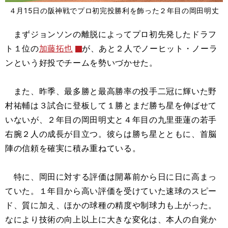
４月15日の阪神戦でプロ初完投勝利を飾った２年目の岡田明丈
まずジョンソンの離脱によってプロ初先発したドラフ
ト１位の
加藤拓也
が、あと２人でノーヒット・ノーラ
ンという好投でチームを勢いづかせた。
また、昨季、最多勝と最高勝率の投手二冠に輝いた野
村祐輔は３試合に登板して１勝とまだ勝ち星を伸ばせて
いないが、２年目の岡田明丈と４年目の九里亜蓮の若手
右腕２人の成長が目立つ。彼らは勝ち星とともに、首脳
陣の信頼を確実に積み重ねている。
特に、岡田に対する評価は開幕前から日に日に高まっ
ていた。１年目から高い評価を受けていた速球のスピー
ド、質に加え、ほかの球種の精度や制球力も上がった。
なにより技術の向上以上に大きな変化は、本人の自覚か