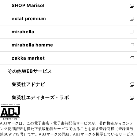
し
SHOP Marisol
く
で
ド
ィ
い
新
開
ウ
ン
ウ
し
eclat premium
く
で
ド
ィ
い
新
開
ウ
ン
ウ
し
mirabella
く
で
ド
ィ
い
新
開
ウ
ン
ウ
し
mirabella homme
く
で
ド
ィ
い
新
開
ウ
ン
ウ
し
zakka market
く
で
ド
ィ
い
新
開
ウ
ン
ウ
し
その他WEBサービス
く
で
ド
ィ
い
開
ウ
ン
ウ
集英社アドナビ
く
で
ド
ィ
新
開
ウ
ン
し
集英社エディターズ・ラボ
く
で
ド
い
新
開
ウ
ウ
し
く
で
ィ
い
開
ン
ウ
ABJマークは、この電子書店・電子書籍配信サービスが、著作権者からコンテ
く
ド
ィ
ンツ使用許諾を得た正規版配信サービスであることを示す登録商標（登録番号
ウ
ン
第6091713号）です。ABJマークの詳細、ABJマークを掲示しているサービス