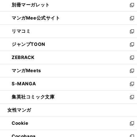
別冊マーガレット
く
で
ィ
い
新
開
ン
ウ
し
マンガMee公式サイト
く
ド
ィ
い
新
ウ
ン
ウ
し
リマコミ
で
ド
ィ
い
新
開
ウ
ン
ウ
し
ジャンプTOON
く
で
ド
ィ
い
新
開
ウ
ン
ウ
し
ZEBRACK
く
で
ド
ィ
い
新
開
ウ
ン
ウ
し
マンガMeets
く
で
ド
ィ
い
新
開
ウ
ン
ウ
し
S-MANGA
く
で
ド
ィ
い
新
開
ウ
ン
ウ
し
集英社コミック文庫
く
で
ド
ィ
い
新
開
ウ
ン
ウ
し
女性マンガ
く
で
ド
ィ
い
開
ウ
ン
ウ
Cookie
く
で
ド
ィ
新
開
ウ
ン
し
Cocohana
く
で
ド