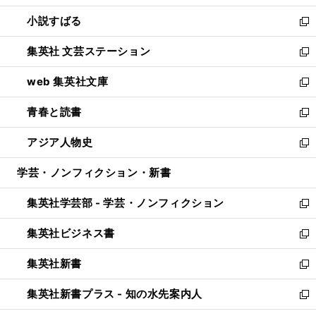
開
ウ
し
小説すばる
く
で
い
新
開
ウ
し
集英社 文芸ステーション
く
ィ
い
新
ン
ウ
し
web 集英社文庫
ド
ィ
い
新
ウ
ン
ウ
し
青春と読書
で
ド
ィ
い
新
開
ウ
ン
ウ
し
アジア人物史
く
で
ド
ィ
い
新
開
ウ
ン
ウ
し
学芸・ノンフィクション・新書
く
で
ド
ィ
い
開
ウ
ン
ウ
集英社学芸部 - 学芸・ノンフィクション
く
で
ド
ィ
新
開
ウ
ン
し
集英社ビジネス書
く
で
ド
い
新
開
ウ
ウ
し
集英社新書
く
で
ィ
い
新
開
ン
ウ
し
集英社新書プラス - 知の水先案内人
く
ド
ィ
い
新
ウ
ン
ウ
し