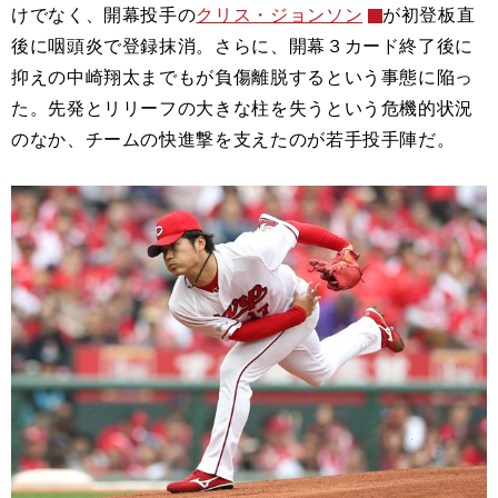
けでなく、開幕投手の
クリス・ジョンソン
が初登板直
後に咽頭炎で登録抹消。さらに、開幕３カード終了後に
抑えの中崎翔太までもが負傷離脱するという事態に陥っ
た。先発とリリーフの大きな柱を失うという危機的状況
のなか、チームの快進撃を支えたのが若手投手陣だ。