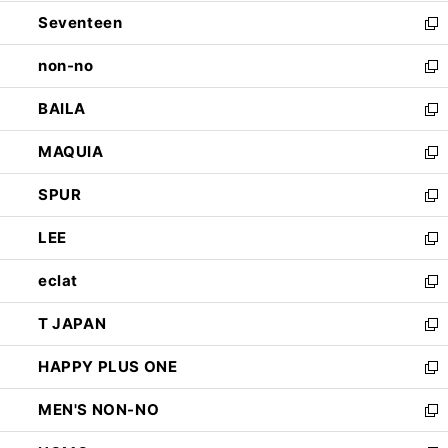
開
ウ
ン
Seventeen
く
で
ド
新
開
ウ
し
non-no
く
で
い
新
開
ウ
し
BAILA
く
ィ
い
新
ン
ウ
し
MAQUIA
ド
ィ
い
新
ウ
ン
ウ
し
SPUR
で
ド
ィ
い
新
開
ウ
ン
ウ
し
LEE
く
で
ド
ィ
い
新
開
ウ
ン
ウ
し
eclat
く
で
ド
ィ
い
新
開
ウ
ン
ウ
し
T JAPAN
く
で
ド
ィ
い
新
開
ウ
ン
ウ
し
HAPPY PLUS ONE
く
で
ド
ィ
い
新
開
ウ
ン
ウ
し
MEN'S NON-NO
く
で
ド
ィ
い
新
開
ウ
ン
ウ
し