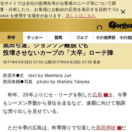
当サイトでは当社の提携先等がお客様のニーズ等について調
査・分析したり、お客様にお勧めの広告を表⽰する⽬的で Co
閉じ
okie を使⽤する場合があります。
詳しくはこちら
る
マイペ
web Sportiva (webスポルティーバ)
検索
メニュ
we
ー
野球の記事一覧
プロ野球
黒田引退、ジョンソン離
b
ジ
野球
サッカー
競馬
ゴルフ
その他球技
その他
ス
黒田引退、ジョンソン離脱でも
ポ
投壊させないカープの「大卒」ローテ陣
ル
テ
2017年04月28日 07:55 公開
2017年04月28日 07:55 更新
ィ
ー
前原淳●文 text by Maehara Jun
バ
西田泰輔●写真 photo by Nishida Taisuke
昨年、25年ぶりにセ・リーグを制した
広島
は、今季
もシーズン序盤から首位を走るなど、連覇に向けて順調
な滑り出しを見せている。
ただ今季の広島は、昨季限りで引退した
黒田博樹
だ