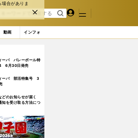
る場合がありま
マイペ
閉じ
検索
メニュ
ー
る
す
ジ
る
動画
インフォ
ィーバ バレーボール特
.4 6月30日発売
ィーバ 部活特集号 3
売
などのお知らせが届く
通知を受け取る方法につ