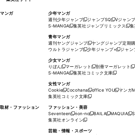
ウ
い
ィ
ウ
マンガ
少年マンガ
ン
ィ
週刊少年ジャンプ
ジャンプSQ
Vジャン
ド
ン
新
新
S-MANGA
集英社ジャンプリミックス
集
ウ
ド
新
し
し
新
で
ウ
し
い
い
し
青年マンガ
開
で
い
ウ
ウ
い
週刊ヤングジャンプ
ヤングジャンプ定期
新
く
開
ウ
ィ
ィ
ウ
ウルトラジャンプ
少年ジャンプ+
ジャン
新
し
新
く
ィ
ン
ン
ィ
し
い
し
ン
ド
ド
ン
少女マンガ
い
ウ
い
ド
ウ
ウ
ド
りぼん
マーガレット
別冊マーガレット
新
新
新
ウ
ィ
ウ
ウ
で
で
ウ
S-MANGA
集英社コミック文庫
し
新
し
新
ィ
ン
ィ
で
開
開
で
い
し
い
し
ン
ド
ン
女性マンガ
開
く
く
開
ウ
い
ウ
い
ド
ウ
ド
Cookie
Cocohana
office YOU
マンガM
く
く
新
新
新
ィ
ウ
ィ
ウ
ウ
で
ウ
集英社コミック文庫
し
新
し
し
ン
ィ
ン
ィ
で
開
で
い
し
い
い
ド
ン
ド
ン
取材・ファッション
ファッション・美容
開
く
開
ウ
い
ウ
ウ
ウ
ド
ウ
ド
Seventeen
non-no
BAILA
MAQUIA
S
く
く
新
新
新
新
ィ
ウ
ィ
ィ
で
ウ
で
ウ
集英社オンライン
し
新
し
し
し
ン
ィ
ン
ン
開
で
開
で
い
し
い
い
い
ド
ン
ド
ド
芸能・情報・スポーツ
く
開
く
開
ウ
い
ウ
ウ
ウ