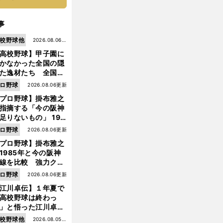
事
校野球他
2026.08.06更
高校野球】甲子園に
新
かなかった全国の隠
た逸材たち 全国を
って見つけた"幻の
ロ野球
2026.08.06更新
ター候補"たち
プロ野球】掛布雅之
指摘する「今の阪神
足りないもの」 198
年のチームよりもつ
ロ野球
2026.08.06更新
がりを感じない
プロ野球】掛布雅之
1985年と今の阪神
線を比較 強力クリ
ンナップと、チーム
ロ野球
2026.08.06更新
「大きな違い」を語
江川卓伝】１年夏で
た
高校野球は終わっ
」と悟った江川卓の
え投手は、公式戦わ
校野球他
2026.08.05更