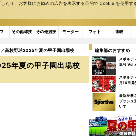
たり、お客様にお勧めの広告を表⽰する⽬的で Cookie を使⽤す
フ
その他球技
その他競技
モーター
フォト
連載
／高校野球2025年夏の甲子園出場校
編集部のおすすめ
スポルテ
025年夏の甲子園出場校
集号 Vol
スポルテ
月16日発
最新記事
プッシュ
いて