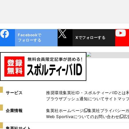
山
・
）
2025
ebo
X
YouTube
Facebookで
Xでフォローする
ok
フォローする
サービス
推奨環境
集英社ID・スポルティーバIDとは
ブラウザプッシュ通知について
サイトマッ
企業情報
集英社ホームページ
集英社プライバシー
新
Web Sportivaについてのお問い合わせ
広
し
新
い
し
集英社サイト