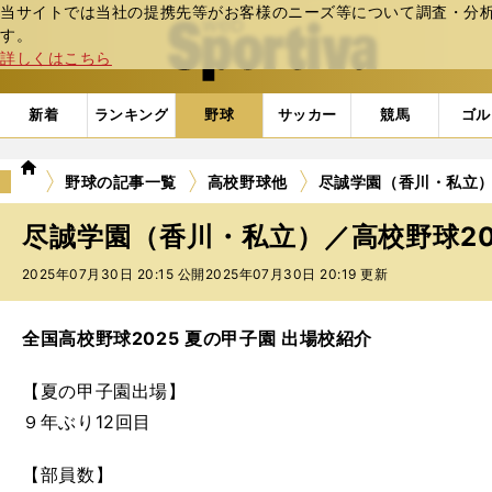
当サイトでは当社の提携先等がお客様のニーズ等について調査・分析し
web Sportiva (webスポルティーバ)
す。
詳しくはこちら
新着
ランキング
野球
サッカー
競馬
ゴル
we
野球の記事一覧
高校野球他
尽誠学園（香川・私立）
b
ス
尽誠学園（香川・私立）／高校野球2
ポ
ル
2025年07月30日 20:15 公開
2025年07月30日 20:19 更新
テ
ィ
ー
全国高校野球2025 夏の甲子園 出場校紹介
バ
【夏の甲子園出場】
９年ぶり12回目
【部員数】