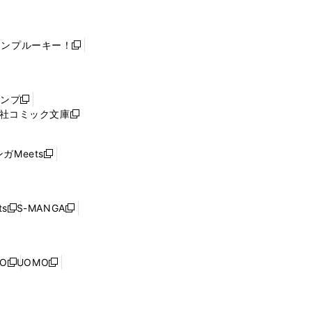
ャンプルーキー！
新
し
い
ウ
ャンプ
新
ィ
社コミック文庫
し
新
ン
い
し
ド
ウ
い
ウ
ガMeets
新
ィ
ウ
で
し
ン
ィ
開
い
ド
ン
く
ウ
ウ
ド
s
S-MANGA
新
新
ィ
で
ウ
し
し
ン
開
で
い
い
ド
く
開
ウ
ウ
ウ
NO
UOMO
く
新
新
ィ
ィ
で
し
し
ン
ン
開
い
い
ド
ド
く
ウ
ウ