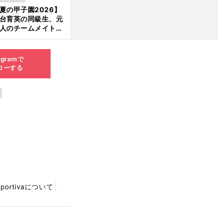
か16イニングの登板
夏の甲子園2026】
新
大洋から２位指名を
台育英の同級生、元
けた
人のチームメイト、
西
福
・
）
師と教え子...聖地で
日本短大付（
岡
私立
／高校野球2025年夏の甲子園出場校
差する運命の再会
agramで
ローする
Sportivaについて