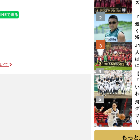
ズ
LINEで送る
を
「
2
気
く
浴
太
J
3
ァ
人
は
ついて
に
4
と
【
「
い
わ
5
だ
河
グ
ッ
り
糧
は
もっと