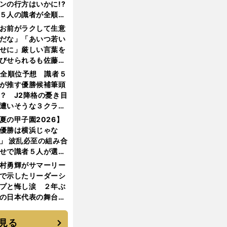
ンの行方はいかに!?
５人の識者が全順位
大胆予想
お前がラクして生意
だな」「あいつ若い
せに」厳しい言葉を
びせられるも佐藤慎
郎が貫いた誇りとフ
1全順位予想 識者５
ンへの思い
が推す優勝候補筆頭
？ J2降格の憂き目
遭いそうな３クラブ
は？
夏の甲子園2026】
優勝は横浜じゃな
」 波乱必至の組み合
せで識者５人が選ん
優勝校はここだ！
村勇輝がサマーリー
で示したリーダーシ
プと悔し涙 ２年ぶ
の日本代表の舞台を
に３年目のNBA挑戦
続く
見る