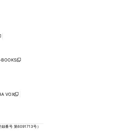
ウ
ウ
ィ
ィ
で
で
ン
ン
開
開
ド
ド
く
く
ウ
ウ
で
で
開
開
く
く
し
い
ウ
j-BOOKS
新
ィ
し
ン
い
ド
ウ
ウ
ィ
で
ン
HA VOX
開
新
ド
く
し
ウ
い
で
ウ
開
ィ
く
号 第6091713号）
ン
ド