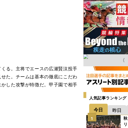
てくる。主将でエースの
広瀬賢汰投手
見せた。チームは基本の徹底にこだわ
生かした攻撃が特徴だ。甲子園で相手
人気記事ランキング
今日
昨日
秋
1
リ