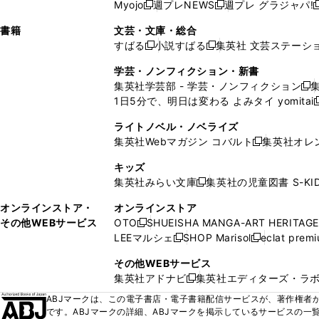
ウ
ド
ウ
ウ
Myojo
週プレNEWS
週プレ グラジャパ!
く
く
新
新
新
ィ
ウ
ィ
ィ
ィ
で
ウ
で
で
し
し
ン
ィ
ン
ン
ン
書籍
文芸・文庫・総合
開
で
開
開
い
い
ド
ン
ド
ド
ド
すばる
小説すばる
集英社 文芸ステーシ
く
開
く
く
新
新
ウ
ウ
ウ
ド
ウ
ウ
ウ
く
し
し
ィ
ィ
学芸・ノンフィクション・新書
で
ウ
で
で
で
い
い
ン
ン
集英社学芸部 - 学芸・ノンフィクション
開
で
開
開
開
新
ウ
ウ
ド
ド
1日5分で、明日は変わる よみタイ yomitai
く
開
く
く
く
し
新
ィ
ィ
ウ
ウ
く
い
ン
ン
ライトノベル・ノベライズ
で
で
ウ
ド
ド
集英社Webマガジン コバルト
集英社オレ
開
開
新
ィ
ウ
ウ
く
く
し
ン
キッズ
で
で
い
ド
集英社みらい文庫
集英社の児童図書 S-KID
開
開
新
ウ
ウ
く
く
し
ィ
オンラインストア・
オンラインストア
で
い
ン
その他WEBサービス
OTO
SHUEISHA MANGA-ART HERITAGE
開
新
ウ
ド
LEEマルシェ
SHOP Marisol
eclat prem
く
し
新
新
ィ
ウ
い
し
し
ン
その他WEBサービス
で
ウ
い
い
ド
集英社アドナビ
集英社エディターズ・ラ
開
新
ィ
ウ
ウ
ウ
く
し
ABJマークは、この電子書店・電子書籍配信サービスが、著作権者か
ン
ィ
ィ
で
い
です。ABJマークの詳細、ABJマークを掲示しているサービスの一
ド
ン
ン