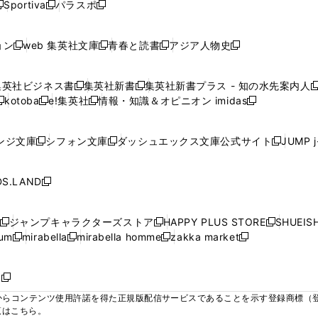
ウ
ウ
ウ
ウ
Sportiva
パラスポ
新
新
ィ
ィ
ィ
ィ
ィ
で
で
で
で
し
し
し
ン
ン
ン
ン
ン
開
開
開
開
い
い
い
ド
ド
ド
ド
ド
ョン
web 集英社文庫
青春と読書
アジア人物史
く
く
く
く
新
新
新
新
ウ
ウ
ウ
ウ
ウ
ウ
ウ
ウ
し
し
し
し
ィ
ィ
ィ
で
で
で
で
で
い
い
い
い
ン
ン
ン
集英社ビジネス書
集英社新書
集英社新書プラス - 知の水先案内人
開
開
開
開
開
新
新
新
ウ
ウ
ウ
ウ
ド
ド
ド
kotoba
e!集英社
情報・知識＆オピニオン imidas
く
く
く
く
く
新
し
新
し
新
ィ
ィ
ィ
ィ
ウ
ウ
ウ
し
し
い
し
い
し
ン
ン
ン
ン
で
で
で
い
い
ウ
い
ウ
い
ド
ド
ド
ド
ンジ文庫
シフォン文庫
ダッシュエックス文庫公式サイト
JUMP 
開
開
開
新
新
新
ウ
ウ
ィ
ウ
ィ
ウ
ウ
ウ
ウ
ウ
く
く
く
し
し
し
ィ
ィ
ン
ィ
ン
ィ
で
で
で
で
い
い
い
ン
ン
ド
ン
ド
ン
S.LAND
開
開
開
開
新
ウ
ウ
ウ
ド
ド
ウ
ド
ウ
ド
く
く
く
く
し
ィ
ィ
ィ
ウ
ウ
で
ウ
で
ウ
い
ン
ン
ン
ジャンプキャラクターズストア
HAPPY PLUS STORE
SHUEIS
で
で
開
で
開
で
新
新
新
ウ
ド
ド
ド
ium
mirabella
mirabella homme
zakka market
開
開
く
開
く
開
し
新
新
新
し
新
し
ィ
ウ
ウ
ウ
く
く
く
く
い
し
し
い
し
し
い
ン
で
で
で
ウ
い
い
ウ
い
い
ウ
ド
ボ
開
開
開
新
ィ
ウ
ウ
ィ
ウ
ウ
ィ
ウ
く
く
く
し
らコンテンツ使用許諾を得た正規版配信サービスであることを示す登録商標（登録番
ン
ィ
ィ
ン
ィ
ィ
ン
で
い
覧はこちら。
ド
ン
ン
ド
ン
ン
ド