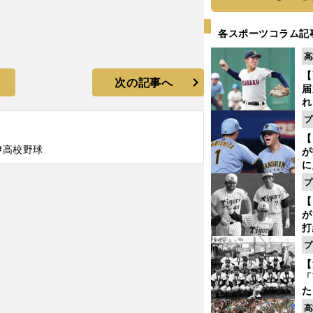
各スポーツコラム記
高
【
次の記事へ
届
れ
巡
プ
ス
【
#高校野球
が
に
5
プ
な
【
が
打
ー
プ
の
【
っ
「
た
控
高