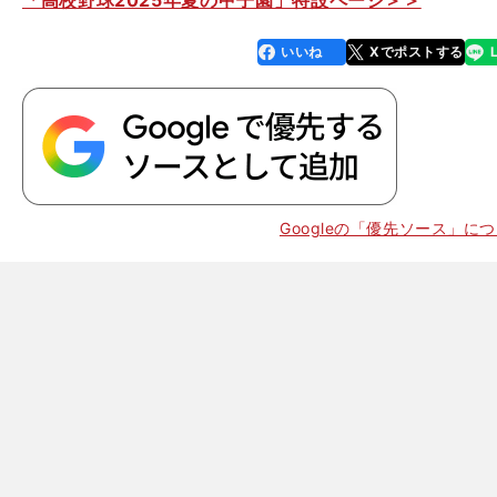
「高校野球2025年夏の甲子園」特設ページ＞＞
いいね
Xでポストする
line
faceboo
x
k
Googleの「優先ソース」に