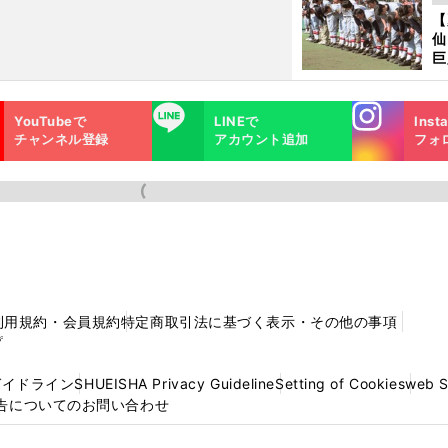
ず
【
で
仙
受
巨
恩
年夏の甲子園出場校
交
Instagra
LINE
YouTubeで
LINEで
Inst
m
チャンネル登録
アカウント追加
フォ
利用規約・会員規約
特定商取引法に基づく表示・その他の事項
プ
ガイドライン
SHUEISHA Privacy Guideline
Setting of Cookies
web 
告についてのお問い合わせ