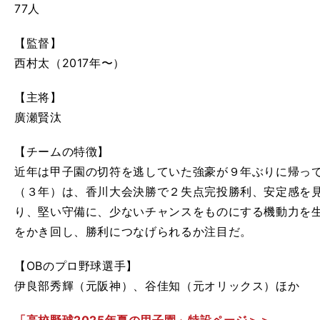
77人
【監督】
西村太（2017年〜）
【主将】
廣瀬賢汰
【チームの特徴】
近年は甲子園の切符を逃していた強豪が９年ぶりに帰っ
（３年）は、香川大会決勝で２失点完投勝利、安定感を
り、堅い守備に、少ないチャンスをものにする機動力を
をかき回し、勝利につなげられるか注目だ。
【OBのプロ野球選手
】
伊良部秀輝（元阪神）、谷佳知（元オリックス）ほか