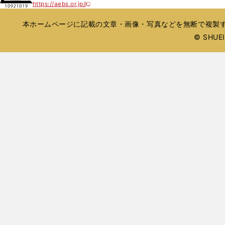
開
https://aebs.or.jp/
ウ
新
ウ
ド
ド
く
し
ィ
で
ウ
ウ
い
本ホームページに記載の文章・画像・写真などを無断で複製す
ン
開
で
で
ウ
ド
© SHUEIS
ィ
く
開
開
ン
ウ
く
く
ド
で
ウ
開
で
開
く
く