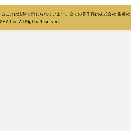
開
ウ
ウ
ド
ド
ウ
ド
ド
ウ
く
ィ
で
ウ
ウ
で
ウ
ウ
で
ることは法律で禁じられています。全ての著作権は株式会社 集英社
ン
開
で
で
開
で
で
開
ド
HA Inc. All Rights Reserved.
く
開
開
く
開
開
く
ウ
く
く
く
く
で
開
く