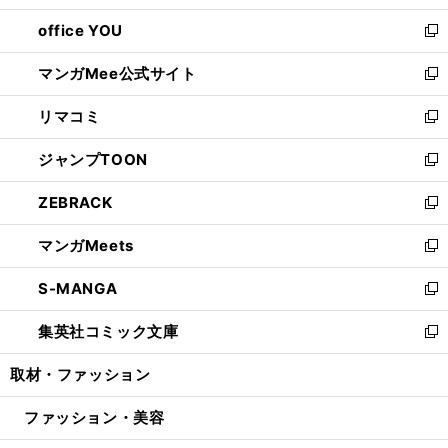
開
ウ
ウ
し
office YOU
く
で
ィ
い
新
開
ン
ウ
し
マンガMee公式サイト
く
ド
ィ
い
新
ウ
ン
ウ
し
リマコミ
で
ド
ィ
い
新
開
ウ
ン
ウ
し
ジャンプTOON
く
で
ド
ィ
い
新
開
ウ
ン
ウ
し
ZEBRACK
く
で
ド
ィ
い
新
開
ウ
ン
ウ
し
マンガMeets
く
で
ド
ィ
い
新
開
ウ
ン
ウ
し
S-MANGA
く
で
ド
ィ
い
新
開
ウ
ン
ウ
し
集英社コミック文庫
く
で
ド
ィ
い
新
開
ウ
ン
ウ
し
取材・ファッション
く
で
ド
ィ
い
開
ウ
ン
ウ
ファッション・美容
く
で
ド
ィ
開
ウ
ン