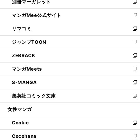
別冊マーガレット
く
で
ィ
い
新
開
ン
ウ
し
マンガMee公式サイト
く
ド
ィ
い
新
ウ
ン
ウ
し
リマコミ
で
ド
ィ
い
新
開
ウ
ン
ウ
し
ジャンプTOON
く
で
ド
ィ
い
新
開
ウ
ン
ウ
し
ZEBRACK
く
で
ド
ィ
い
新
開
ウ
ン
ウ
し
マンガMeets
く
で
ド
ィ
い
新
開
ウ
ン
ウ
し
S-MANGA
く
で
ド
ィ
い
新
開
ウ
ン
ウ
し
集英社コミック文庫
く
で
ド
ィ
い
新
開
ウ
ン
ウ
し
女性マンガ
く
で
ド
ィ
い
開
ウ
ン
ウ
Cookie
く
で
ド
ィ
新
開
ウ
ン
し
Cocohana
く
で
ド
い
新