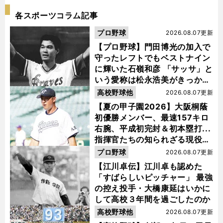
各スポーツコラム記事
プロ野球
2026.08.07更新
【プロ野球】門田博光の加入で
守ったレフトでもベストナイン
に輝いた石嶺和彦 「サッサ」と
いう愛称は松永浩美がきっか
け？
高校野球他
2026.08.07更新
【夏の甲子園2026】大阪桐蔭
初優勝メンバー、最速157キロ
右腕、平成初完封＆初本塁打...
指揮官たちの知られざる現役時
代
プロ野球
2026.08.07更新
【江川卓伝】江川卓も認めた
「すばらしいピッチャー」 最強
の控え投手・大橋康延はいかに
して高校３年間を過ごしたのか
高校野球他
2026.08.07更新