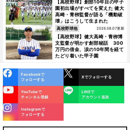
【高校野球】創部10年目の甲子
園初出場がすべてを変えた 健大
高崎・青栁監督が語る「機動破
壊」はこうして生まれた
高校野球他
2026.08.07更新
【高校野球】健大高崎・青栁博
文監督が明かす創部秘話 300
万円の借金、涙の10年間を経て
たどり着いた甲子園
cebo
X
Facebookで
Xでフォローする
ok
フォローする
uTube
LINE
YouTubeで
LINEで
チャンネル登録
アカウント追加
stagra
Instagramで
m
フォローする