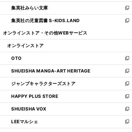
開
ウ
ン
ウ
集英社みらい文庫
く
で
ド
ィ
新
開
ウ
ン
し
集英社の児童図書 S-KIDS.LAND
く
で
ド
い
新
開
ウ
ウ
し
オンラインストア・
その他WEBサービス
く
で
ィ
い
開
ン
ウ
オンラインストア
く
ド
ィ
ウ
ン
OTO
で
ド
新
開
ウ
し
SHUEISHA MANGA-ART HERITAGE
く
で
い
新
開
ウ
し
ジャンプキャラクターズストア
く
ィ
い
新
ン
ウ
し
HAPPY PLUS STORE
ド
ィ
い
新
ウ
ン
ウ
し
SHUEISHA VOX
で
ド
ィ
い
新
開
ウ
ン
ウ
し
LEEマルシェ
く
で
ド
ィ
い
新
開
ウ
ン
ウ
し