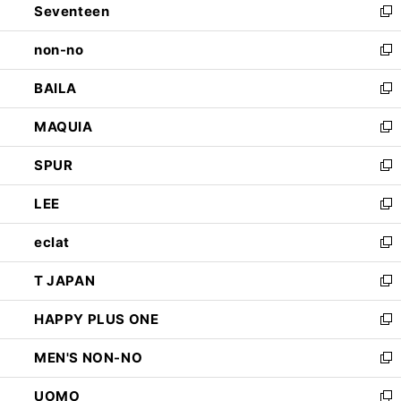
Seventeen
く
で
ド
新
開
ウ
し
non-no
く
で
い
新
開
ウ
し
BAILA
く
ィ
い
新
ン
ウ
し
MAQUIA
ド
ィ
い
新
ウ
ン
ウ
し
SPUR
で
ド
ィ
い
新
開
ウ
ン
ウ
し
LEE
く
で
ド
ィ
い
新
開
ウ
ン
ウ
し
eclat
く
で
ド
ィ
い
新
開
ウ
ン
ウ
し
T JAPAN
く
で
ド
ィ
い
新
開
ウ
ン
ウ
し
HAPPY PLUS ONE
く
で
ド
ィ
い
新
開
ウ
ン
ウ
し
MEN'S NON-NO
く
で
ド
ィ
い
新
開
ウ
ン
ウ
し
UOMO
く
で
ド
ィ
い
新