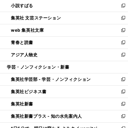
し
小説すばる
く
で
い
新
開
ウ
し
集英社 文芸ステーション
く
ィ
い
新
ン
ウ
し
web 集英社文庫
ド
ィ
い
新
ウ
ン
ウ
し
青春と読書
で
ド
ィ
い
新
開
ウ
ン
ウ
し
アジア人物史
く
で
ド
ィ
い
新
開
ウ
ン
ウ
し
学芸・ノンフィクション・新書
く
で
ド
ィ
い
開
ウ
ン
ウ
集英社学芸部 - 学芸・ノンフィクション
く
で
ド
ィ
新
開
ウ
ン
し
集英社ビジネス書
く
で
ド
い
新
開
ウ
ウ
し
集英社新書
く
で
ィ
い
新
開
ン
ウ
し
集英社新書プラス - 知の水先案内人
く
ド
ィ
い
新
ウ
ン
ウ
し