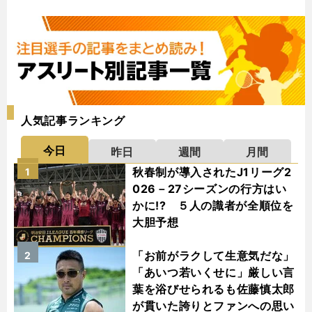
人気記事ランキング
今日
昨日
週間
月間
秋春制が導入されたJ1リーグ2
1
026－27シーズンの行方はい
かに!? ５人の識者が全順位を
大胆予想
「お前がラクして生意気だな」
2
「あいつ若いくせに」厳しい言
葉を浴びせられるも佐藤慎太郎
が貫いた誇りとファンへの思い