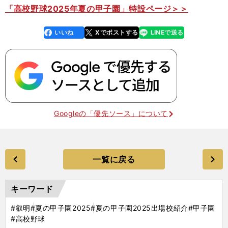
「高校野球2025年夏の甲子園」特設ページ＞＞
いいね
Xでポストする
LINEで送る
line
faceboo
x
k
Googleの「優先ソース」について
一覧に戻る
キーワード
#叡明
#夏の甲子園2025
#夏の甲子園2025出場校紹介
#甲子園
#高校野球