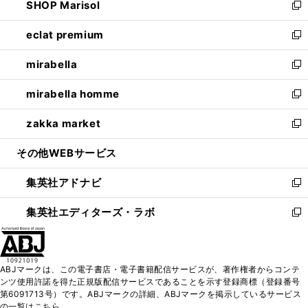
SHOP Marisol
く
で
ド
ィ
い
新
開
ウ
ン
ウ
し
eclat premium
く
で
ド
ィ
い
新
開
ウ
ン
ウ
し
mirabella
く
で
ド
ィ
い
新
開
ウ
ン
ウ
し
mirabella homme
く
で
ド
ィ
い
新
開
ウ
ン
ウ
し
zakka market
く
で
ド
ィ
い
新
開
ウ
ン
ウ
し
その他WEBサービス
く
で
ド
ィ
い
開
ウ
ン
ウ
集英社アドナビ
く
で
ド
ィ
新
開
ウ
ン
し
集英社エディターズ・ラボ
く
で
ド
い
新
開
ウ
ウ
し
く
で
ィ
い
開
ン
ウ
ABJマークは、この電子書店・電子書籍配信サービスが、著作権者からコンテ
く
ド
ィ
ンツ使用許諾を得た正規版配信サービスであることを示す登録商標（登録番号
ウ
ン
第6091713号）です。ABJマークの詳細、ABJマークを掲示しているサービス
で
ド
の一覧はこちら。