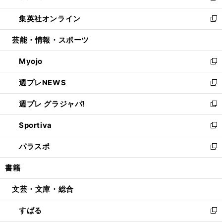
開
ウ
ン
ウ
し
集英社オンライン
く
で
ド
ィ
い
新
開
ウ
ン
ウ
し
芸能・情報・スポーツ
く
で
ド
ィ
い
開
ウ
ン
ウ
Myojo
く
で
ド
ィ
新
開
ウ
ン
し
週プレNEWS
く
で
ド
い
新
開
ウ
ウ
し
週プレ グラジャパ!
く
で
ィ
い
新
開
ン
ウ
し
Sportiva
く
ド
ィ
い
新
ウ
ン
ウ
し
パラスポ
で
ド
ィ
い
新
開
ウ
ン
ウ
し
書籍
く
で
ド
ィ
い
開
ウ
ン
ウ
文芸・文庫・総合
く
で
ド
ィ
開
ウ
ン
すばる
く
で
ド
新
開
ウ