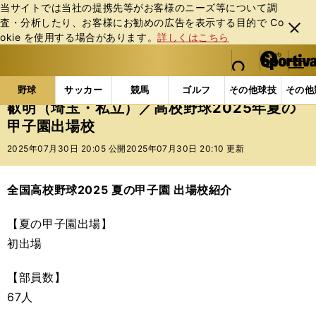
当サイトでは当社の提携先等がお客様のニーズ等について調
査・分析したり、お客様にお勧めの広告を表⽰する⽬的で Co
閉じ
okie を使⽤する場合があります。
詳しくはこちら
る
マイペ
web Sportiva (webスポルティーバ)
検索
メニュ
we
ー
野球の記事一覧
高校野球他
叡明（埼玉・私立）／高
b
ジ
野球
サッカー
競馬
ゴルフ
その他球技
その他
ス
叡明（埼玉・私立）／高校野球2025年夏の
ポ
甲子園出場校
ル
テ
2025年07月30日 20:05 公開
2025年07月30日 20:10 更新
ィ
ー
バ
全国高校野球2025 夏の甲子園 出場校紹介
【夏の甲子園出場】
初出場
【部員数】
67人