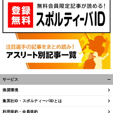
サービス
開
く/
推奨環境
閉
じ
集英社ID・スポルティーバIDとは
る
利用規約・会員規約