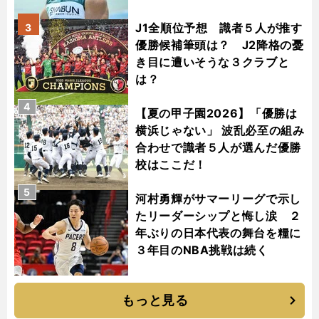
J1全順位予想 識者５人が推す
3
優勝候補筆頭は？ J2降格の憂
き目に遭いそうな３クラブと
は？
4
【夏の甲子園2026】「優勝は
横浜じゃない」 波乱必至の組み
合わせで識者５人が選んだ優勝
校はここだ！
5
河村勇輝がサマーリーグで示し
たリーダーシップと悔し涙 ２
年ぶりの日本代表の舞台を糧に
３年目のNBA挑戦は続く
もっと見る