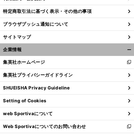
特定商取引法に基づく表示・その他の事項
ブラウザプッシュ通知について
サイトマップ
企業情報
開
く/
集英社ホームページ
新
閉
し
じ
集英社プライバシーガイドライン
い
る
ウ
SHUEISHA Privacy Guideline
ィ
ン
Setting of Cookies
ド
ウ
web Sportivaについて
で
開
Web Sportivaについてのお問い合わせ
く
新
し