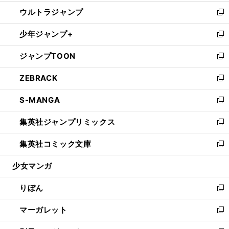
開
ウ
ン
ウ
し
ウルトラジャンプ
く
で
ド
ィ
い
新
開
ウ
ン
ウ
し
少年ジャンプ+
く
で
ド
ィ
い
新
開
ウ
ン
ウ
し
ジャンプTOON
く
で
ド
ィ
い
新
開
ウ
ン
ウ
し
ZEBRACK
く
で
ド
ィ
い
新
開
ウ
ン
ウ
し
S-MANGA
く
で
ド
ィ
い
新
開
ウ
ン
ウ
し
集英社ジャンプリミックス
く
で
ド
ィ
い
新
開
ウ
ン
ウ
し
集英社コミック文庫
く
で
ド
ィ
い
新
開
ウ
ン
ウ
し
少女マンガ
く
で
ド
ィ
い
開
ウ
ン
ウ
りぼん
く
で
ド
ィ
新
開
ウ
ン
し
マーガレット
く
で
ド
い
新
開
ウ
ウ
し