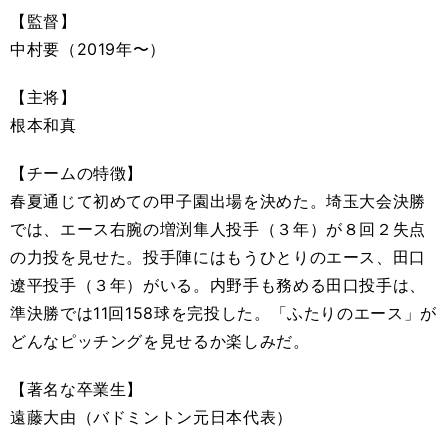
【監督】
中村要（2019年〜）
【主将】
根本和真
【チームの特徴】
春夏通じて初めての甲子園出場を決めた。埼玉大会決勝
では、エース右腕の増渕隼人投手（３年）が８回２失点
の力投を見せた。投手陣にはもうひとりのエース、田口
遼平投手（３年）がいる。内野手も務める田口投手は、
準決勝では11回158球を完投した。「ふたりのエース」が
どんなピッチングを見せるか楽しみだ。
【著名な卒業生
】
遠藤大由（バドミントン元日本代表）