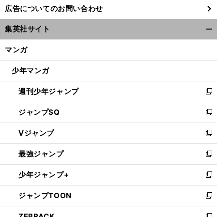
広告についてのお問い合わせ
い
ウ
集英社サイト
ィ
開
茨
・
）
市
千
・
）
ン
く/
船橋（
葉
市立
／高校野球2025年夏の甲子園出場校
2025
マンガ
ド
閉
ウ
じ
少年マンガ
で
る
開
週刊少年ジャンプ
く
新
し
ジャンプSQ
い
新
ウ
し
Vジャンプ
ィ
い
新
ン
ウ
し
最強ジャンプ
ド
ィ
い
新
ウ
ン
ウ
し
少年ジャンプ+
で
ド
ィ
い
新
開
ウ
ン
ウ
し
ジャンプTOON
く
で
ド
ィ
い
新
開
ウ
ン
ウ
し
ZEBRACK
く
で
ド