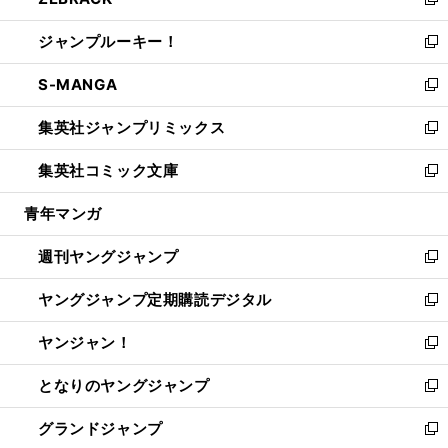
ィ
い
新
開
ウ
ン
ウ
し
ジャンプルーキー！
く
で
ド
ィ
い
新
開
ウ
ン
ウ
し
S-MANGA
く
で
ド
ィ
い
新
開
ウ
ン
ウ
し
集英社ジャンプリミックス
く
で
ド
ィ
い
新
開
ウ
ン
ウ
し
集英社コミック文庫
く
で
ド
ィ
い
新
開
ウ
ン
ウ
し
青年マンガ
く
で
ド
ィ
い
開
ウ
ン
ウ
週刊ヤングジャンプ
く
で
ド
ィ
新
開
ウ
ン
し
ヤングジャンプ定期購読デジタル
く
で
ド
い
新
開
ウ
ウ
し
ヤンジャン！
く
で
ィ
い
新
開
ン
ウ
し
となりのヤングジャンプ
く
ド
ィ
い
新
ウ
ン
ウ
し
グランドジャンプ
で
ド
ィ
い
新