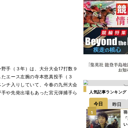
外野手（３年）は、大分大会
17打数９
したエース左腕の寺本悠真投手（３
ベンチ入りしていて、今春の九州大会
人気記事ランキング
野手や先発出場もあった宮元弾捕手ら
今日
昨日
羽
1
「
い