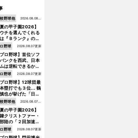
事
校野球他
2026.08.08更
夏の甲子園2026】
新
ウチを選んでくれる
は『Ｂランク』の選
たち」 八幡商が15
ロ野球
2026.08.07更新
ぶり甲子園をつかん
プロ野球】首位ソフ
"名門復活"の舞台裏
バンクを西武、日本
ムは逆転できるか？
鶴岡慎也が挙げる終
ロ野球
2026.08.07更新
戦のキーマン３人
プロ野球】12球団最
未
富
・
）
来富山（
山
私立
／高校野球2025年夏の甲子園出場校
本塁打でも３位... 鶴
慎也が挙げた「日本
ムの誤算」とソフト
校野球他
2026.08.07更
ンク追撃のカギ
夏の甲子園2026】
新
隷クリストファー・
部陸の「２回加速す
」規格外のストレー
ロ野球
2026.08.07更新
 それでもプロではな
プロ野球】門田博光