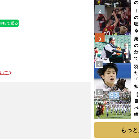
の
Ｊ
2
の
LINEで送る
聴
る
い
栗
3
の
分
て
4
球
羽
ついて
た
「
知
5
【
目
べ
崎
「
て
もっと