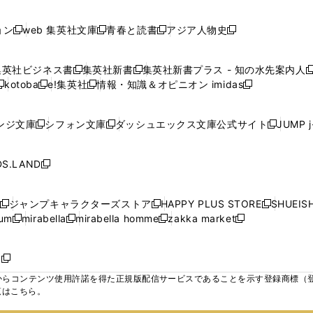
で
で
で
で
し
し
し
ン
ン
ン
ン
ン
開
開
開
開
い
い
い
ド
ド
ド
ド
ド
ョン
web 集英社文庫
青春と読書
アジア人物史
く
く
く
く
新
新
新
新
ウ
ウ
ウ
ウ
ウ
ウ
ウ
ウ
し
し
し
し
ィ
ィ
ィ
で
で
で
で
で
い
い
い
い
ン
ン
ン
集英社ビジネス書
集英社新書
集英社新書プラス - 知の水先案内人
開
開
開
開
開
新
新
新
ウ
ウ
ウ
ウ
ド
ド
ド
kotoba
e!集英社
情報・知識＆オピニオン imidas
く
く
く
く
く
新
し
新
し
新
ィ
ィ
ィ
ィ
ウ
ウ
ウ
し
し
い
し
い
し
ン
ン
ン
ン
で
で
で
い
い
ウ
い
ウ
い
ド
ド
ド
ド
ンジ文庫
シフォン文庫
ダッシュエックス文庫公式サイト
JUMP 
開
開
開
新
新
新
ウ
ウ
ィ
ウ
ィ
ウ
ウ
ウ
ウ
ウ
く
く
く
し
し
し
ィ
ィ
ン
ィ
ン
ィ
で
で
で
で
い
い
い
ン
ン
ド
ン
ド
ン
S.LAND
開
開
開
開
新
ウ
ウ
ウ
ド
ド
ウ
ド
ウ
ド
く
く
く
く
し
ィ
ィ
ィ
ウ
ウ
で
ウ
で
ウ
い
ン
ン
ン
ジャンプキャラクターズストア
HAPPY PLUS STORE
SHUEIS
で
で
開
で
開
で
新
新
新
ウ
ド
ド
ド
ium
mirabella
mirabella homme
zakka market
開
開
く
開
く
開
し
新
新
新
し
新
し
ィ
ウ
ウ
ウ
く
く
く
く
い
し
し
い
し
し
い
ン
で
で
で
ウ
い
い
ウ
い
い
ウ
ド
ボ
開
開
開
新
ィ
ウ
ウ
ィ
ウ
ウ
ィ
ウ
く
く
く
し
らコンテンツ使用許諾を得た正規版配信サービスであることを示す登録商標（登録番
ン
ィ
ィ
ン
ィ
ィ
ン
で
い
覧はこちら。
ド
ン
ン
ド
ン
ン
ド
開
ウ
ウ
ド
ド
ウ
ド
ド
ウ