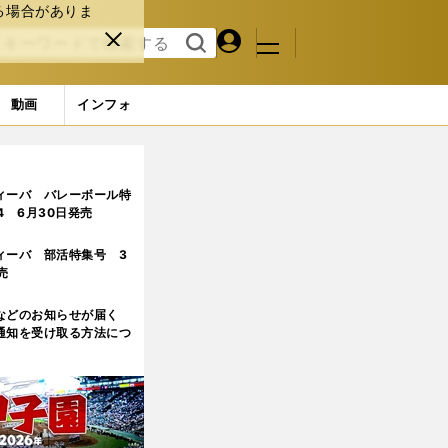
る場合がありま
マイペ
閉じ
検索
メニュ
ー
る
す
ジ
る
動画
インフォ
ィーバ バレーボール特
.4 6月30日発売
ィーバ 部活特集号 3
売
などのお知らせが届く
通知を受け取る方法につ