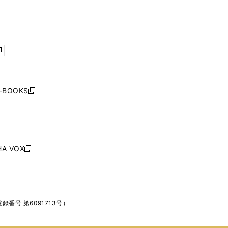
で
で
ン
ン
開
開
ド
ド
く
く
ウ
ウ
で
で
開
開
く
く
し
い
ウ
j-BOOKS
新
ィ
し
ン
い
ド
ウ
ウ
ィ
で
ン
HA VOX
開
新
ド
く
し
ウ
い
で
ウ
開
ィ
く
号 第6091713号）
ン
ド
ウ