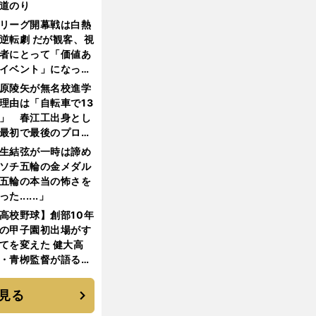
道のり
リーグ開幕戦は白熱
逆転劇 だが観客、視
者にとって「価値あ
イベント」になって
たか
原陵矢が無名校進学
理由は「自転車で13
」 春江工出身とし
最初で最後のプロ野
選手となった
生結弦が一時は諦め
ソチ五輪の金メダル
五輪の本当の怖さを
った......」
高校野球】創部10年
の甲子園初出場がす
てを変えた 健大高
・青栁監督が語る
機動破壊」はこうし
生まれた
見る