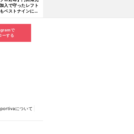
大学進学を選ぶ理由
加入で守ったレフト
もベストナインに輝
た石嶺和彦 「サッ
」という愛称は松永
美がきっかけ？
agramで
ローする
Sportivaについて