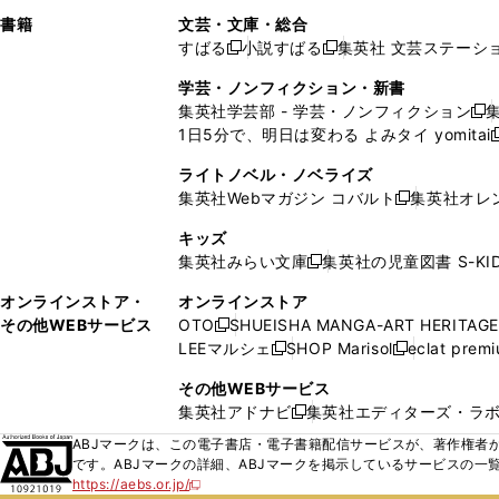
で
ウ
で
で
し
し
ン
ィ
ン
ン
ン
書籍
文芸・文庫・総合
開
で
開
開
い
い
ド
ン
ド
ド
ド
すばる
小説すばる
集英社 文芸ステーシ
く
開
く
く
新
新
ウ
ウ
ウ
ド
ウ
ウ
ウ
く
し
し
ィ
ィ
学芸・ノンフィクション・新書
で
ウ
で
で
で
い
い
ン
ン
集英社学芸部 - 学芸・ノンフィクション
開
で
開
開
開
新
ウ
ウ
ド
ド
1日5分で、明日は変わる よみタイ yomitai
く
開
く
く
く
し
新
ィ
ィ
ウ
ウ
く
い
ン
ン
ライトノベル・ノベライズ
で
で
ウ
ド
ド
集英社Webマガジン コバルト
集英社オレ
開
開
新
ィ
ウ
ウ
く
く
し
ン
キッズ
で
で
い
ド
集英社みらい文庫
集英社の児童図書 S-KID
開
開
新
ウ
ウ
く
く
し
ィ
オンラインストア・
オンラインストア
で
い
ン
その他WEBサービス
OTO
SHUEISHA MANGA-ART HERITAGE
開
新
ウ
ド
LEEマルシェ
SHOP Marisol
eclat prem
く
し
新
新
ィ
ウ
い
し
し
ン
その他WEBサービス
で
ウ
い
い
ド
集英社アドナビ
集英社エディターズ・ラ
開
新
ィ
ウ
ウ
ウ
く
し
ABJマークは、この電子書店・電子書籍配信サービスが、著作権者か
ン
ィ
ィ
で
い
です。ABJマークの詳細、ABJマークを掲示しているサービスの一
ド
ン
ン
開
https://aebs.or.jp/
ウ
新
ウ
ド
ド