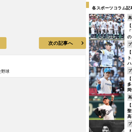
各スポーツコラム記
高
【
「
の
手
次の記事へ
プ
年
【
だ
ト
ハ
プ
校野球
盤
【
年夏の甲子園出場校
多
岡
ハ
高
バ
【
聖
高
る
プ
ト
【