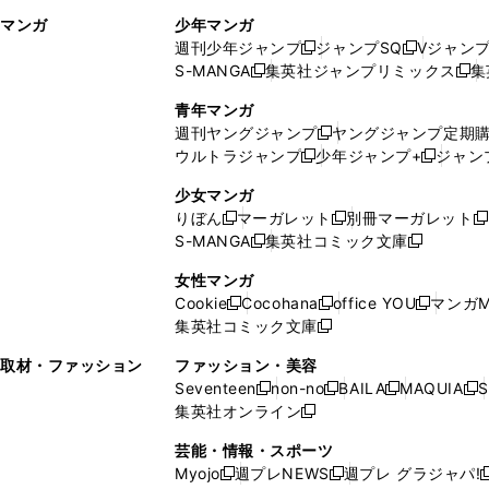
ィ
ウ
マンガ
少年マンガ
ン
ィ
週刊少年ジャンプ
ジャンプSQ
Vジャン
ド
ン
新
新
S-MANGA
集英社ジャンプリミックス
集
ウ
ド
新
し
し
新
で
ウ
し
い
い
し
青年マンガ
開
で
い
ウ
ウ
い
週刊ヤングジャンプ
ヤングジャンプ定期
新
く
開
ウ
ィ
ィ
ウ
ウルトラジャンプ
少年ジャンプ+
ジャン
新
し
新
く
ィ
ン
ン
ィ
し
い
し
ン
ド
ド
ン
少女マンガ
い
ウ
い
ド
ウ
ウ
ド
りぼん
マーガレット
別冊マーガレット
新
新
新
ウ
ィ
ウ
ウ
で
で
ウ
S-MANGA
集英社コミック文庫
し
新
し
新
ィ
ン
ィ
で
開
開
で
い
し
い
し
ン
ド
ン
女性マンガ
開
く
く
開
ウ
い
ウ
い
ド
ウ
ド
Cookie
Cocohana
office YOU
マンガM
く
く
新
新
新
ィ
ウ
ィ
ウ
ウ
で
ウ
集英社コミック文庫
し
新
し
し
ン
ィ
ン
ィ
で
開
で
い
し
い
い
ド
ン
ド
ン
取材・ファッション
ファッション・美容
開
く
開
ウ
い
ウ
ウ
ウ
ド
ウ
ド
Seventeen
non-no
BAILA
MAQUIA
S
く
く
新
新
新
新
ィ
ウ
ィ
ィ
で
ウ
で
ウ
集英社オンライン
し
新
し
し
し
ン
ィ
ン
ン
開
で
開
で
い
し
い
い
い
ド
ン
ド
ド
芸能・情報・スポーツ
く
開
く
開
ウ
い
ウ
ウ
ウ
ウ
ド
ウ
ウ
Myojo
週プレNEWS
週プレ グラジャパ!
く
く
新
新
新
ィ
ウ
ィ
ィ
ィ