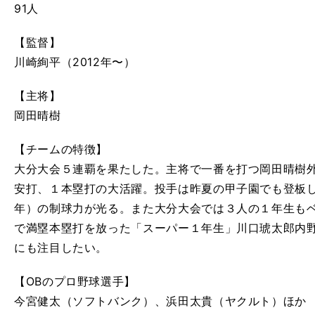
91人
【監督】
川崎絢平
（2012年〜）
【主将】
岡田晴樹
【チームの特徴】
大分大会５連覇を果たした。主将で一番を打つ岡田晴樹
安打、１本塁打の大活躍。投手は昨夏の甲子園でも登板
年）の制球力が光る。また
大分大会では３人の１年生も
で満塁本塁打を放った「スーパー１年生」川口琥太郎内
にも注目したい。
【OB
のプロ野球選手】
今宮健太（ソフトバンク）、浜田太貴（ヤクルト）ほか