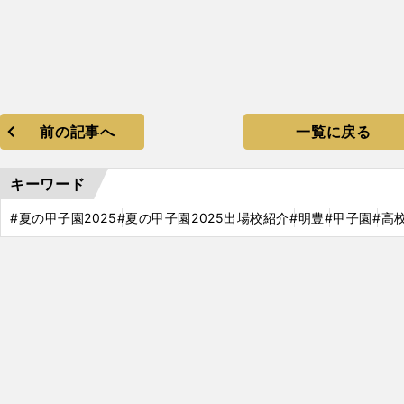
前の記事へ
一覧に戻る
キーワード
#夏の甲子園2025
#夏の甲子園2025出場校紹介
#明豊
#甲子園
#高
鹿
・
）
2025