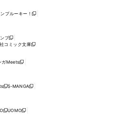
ャンプルーキー！
新
し
い
ウ
ャンプ
新
ィ
社コミック文庫
し
新
ン
い
し
ド
ウ
い
ウ
ガMeets
新
ィ
ウ
で
し
ン
ィ
開
い
ド
ン
く
ウ
ウ
ド
s
S-MANGA
新
新
ィ
で
ウ
し
し
ン
開
で
い
い
ド
く
開
ウ
ウ
ウ
NO
UOMO
く
新
新
ィ
ィ
で
し
し
ン
ン
開
い
い
ド
ド
く
ウ
ウ
ウ
ウ
ィ
ィ