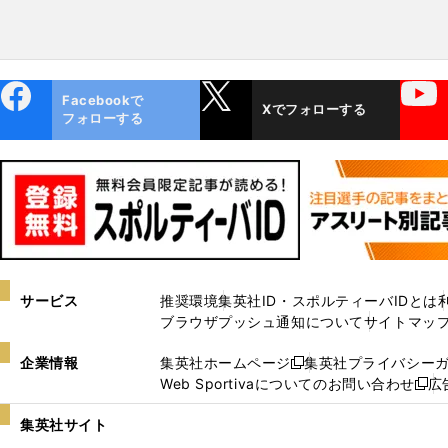
ebo
X
YouTube
Facebookで
Xでフォローする
ok
フォローする
サービス
推奨環境
集英社ID・スポルティーバIDとは
ブラウザプッシュ通知について
サイトマッ
企業情報
集英社ホームページ
集英社プライバシー
新
Web Sportivaについてのお問い合わせ
広
し
新
い
し
集英社サイト
ウ
い