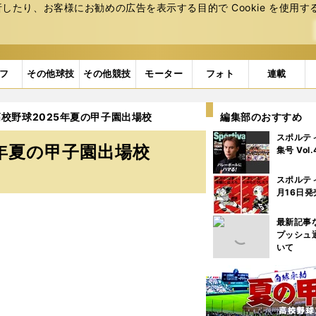
たり、お客様にお勧めの広告を表⽰する⽬的で Cookie を使⽤す
フ
その他球技
その他競技
モーター
フォト
連載
校野球2025年夏の甲子園出場校
編集部のおすすめ
スポルテ
年夏の甲子園出場校
集号 Vol
スポルテ
月16日発
最新記事
プッシュ
いて