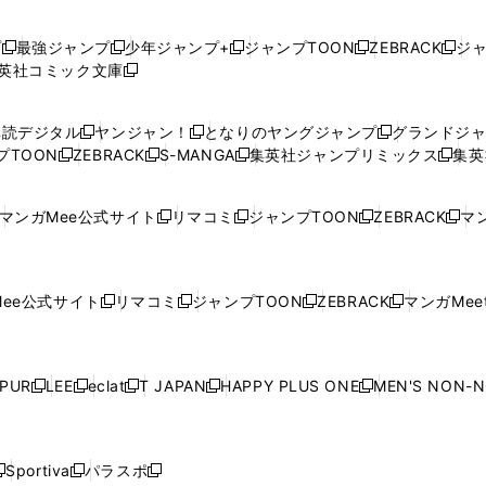
プ
最強ジャンプ
少年ジャンプ+
ジャンプTOON
ZEBRACK
ジ
新
新
新
新
新
英社コミック文庫
し
新
し
し
し
し
い
い
し
い
い
い
ウ
ウ
い
ウ
ウ
ウ
購読デジタル
ヤンジャン！
となりのヤングジャンプ
グランドジ
新
新
新
ィ
ィ
ウ
ィ
ィ
ィ
プTOON
ZEBRACK
S-MANGA
集英社ジャンプリミックス
集英
新
し
新
し
新
し
新
ン
ン
ィ
ン
ン
ン
し
い
し
い
し
い
し
ド
ド
ン
ド
ド
ド
い
ウ
い
ウ
い
ウ
い
ウ
ウ
ド
ウ
ウ
ウ
マンガMee公式サイト
リマコミ
ジャンプTOON
ZEBRACK
マン
新
新
新
新
ウ
ィ
ウ
ィ
ウ
ィ
ウ
で
で
ウ
で
で
で
し
し
し
し
し
ィ
ン
ィ
ン
ィ
ン
ィ
開
開
で
開
開
開
い
い
い
い
い
ン
ド
ン
ド
ン
ド
ン
く
く
開
く
く
く
ウ
ウ
ウ
ウ
ウ
ド
ウ
ド
ウ
ド
ウ
ド
ee公式サイト
リマコミ
ジャンプTOON
ZEBRACK
マンガMeet
く
新
新
新
新
ィ
ィ
ィ
ィ
ィ
ウ
で
ウ
で
ウ
で
ウ
し
し
し
し
ン
ン
ン
ン
ン
で
開
で
開
で
開
で
い
い
い
い
ド
ド
ド
ド
ド
開
く
開
く
開
く
開
ウ
ウ
ウ
ウ
ウ
ウ
ウ
ウ
ウ
PUR
LEE
eclat
T JAPAN
HAPPY PLUS ONE
MEN'S NON-
く
く
く
く
新
新
新
新
新
ィ
ィ
ィ
ィ
で
で
で
で
で
し
し
し
し
し
ン
ン
ン
ン
開
開
開
開
開
い
い
い
い
い
ド
ド
ド
ド
く
く
く
く
く
ウ
ウ
ウ
ウ
ウ
ウ
ウ
ウ
ウ
Sportiva
パラスポ
新
新
ィ
ィ
ィ
ィ
ィ