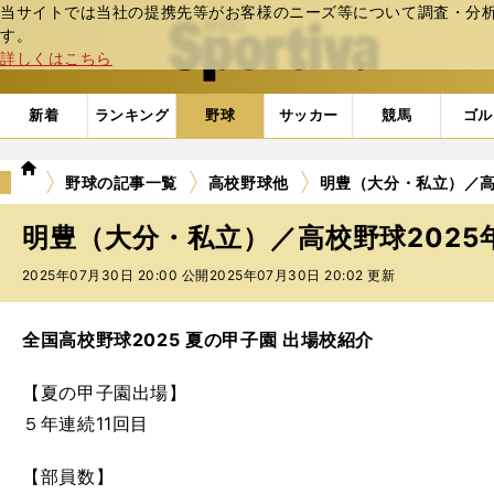
当サイトでは当社の提携先等がお客様のニーズ等について調査・分析し
web Sportiva (webスポルティーバ)
す。
詳しくはこちら
新着
ランキング
野球
サッカー
競馬
ゴル
we
野球の記事一覧
高校野球他
明豊（大分・私立）／高
b
ス
明豊（大分・私立）／高校野球2025
ポ
ル
2025年07月30日 20:00 公開
2025年07月30日 20:02 更新
テ
ィ
ー
全国高校野球2025 夏の甲子園 出場校紹介
バ
【夏の甲子園出場】
５年連続11回目
【部員数】