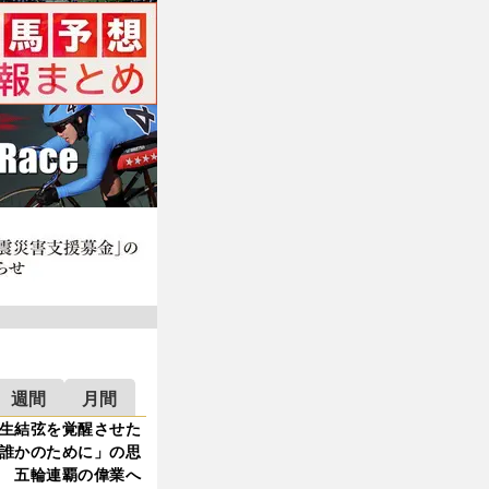
週間
月間
生結弦を覚醒させた
誰かのために」の思
 五輪連覇の偉業へ