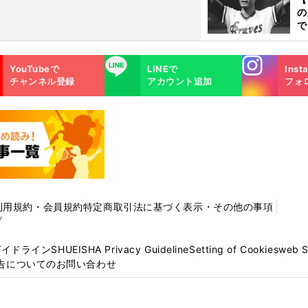
く
の
で
い
サ
Instagra
LINE
浩
YouTubeで
LINEで
Inst
m
チャンネル登録
アカウント追加
フォ
利用規約・会員規約
特定商取引法に基づく表示・その他の事項
プ
ガイドライン
SHUEISHA Privacy Guideline
Setting of Cookies
web 
告についてのお問い合わせ