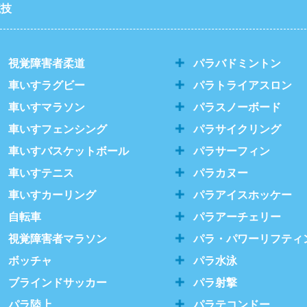
競技
視覚障害者柔道
パラバドミントン
車いすラグビー
パラトライアスロン
車いすマラソン
パラスノーボード
車いすフェンシング
パラサイクリング
車いすバスケットボール
パラサーフィン
車いすテニス
パラカヌー
車いすカーリング
パラアイスホッケー
自転車
パラアーチェリー
視覚障害者マラソン
パラ・パワーリフティ
ボッチャ
パラ水泳
ブラインドサッカー
パラ射撃
パラ陸上
パラテコンドー