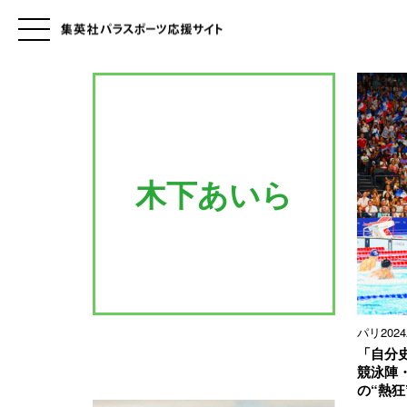
木下あいら
パリ20
「自分
競泳陣
の“熱狂