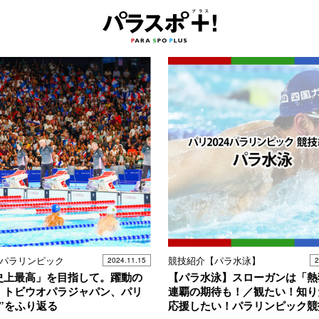
24パラリンピック
競技紹介【パラ水泳】
2024.11.15
2
史上最高」を目指して。躍動の
【パラ水泳】スローガンは「熱
・トビウオパラジャパン、パリ
連覇の期待も！／観たい！知り
”をふり返る
応援したい！パラリンピック競