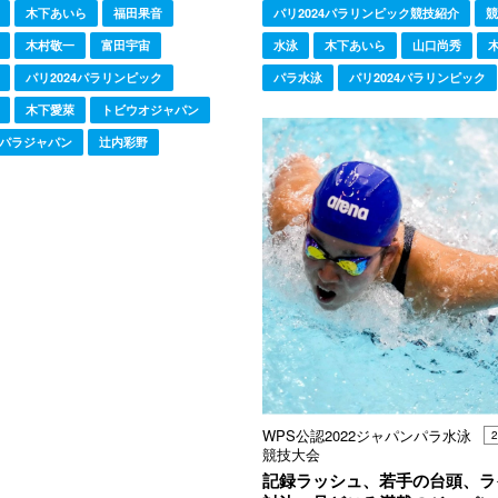
木下あいら
福田果音
パリ2024パラリンピック競技紹介
競
木村敬一
富田宇宙
水泳
木下あいら
山口尚秀
パリ2024パラリンピック
パラ水泳
パリ2024パラリンピック
木下愛萊
トビウオジャパン
パラジャパン
辻内彩野
WPS公認2022ジャパンパラ水泳
2
競技大会
記録ラッシュ、若手の台頭、ラ