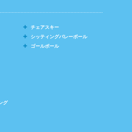
チェアスキー
シッティングバレーボール
ゴールボール
ング