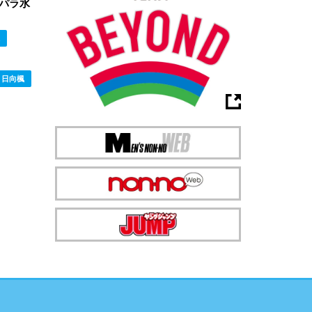
パラ水
日向楓