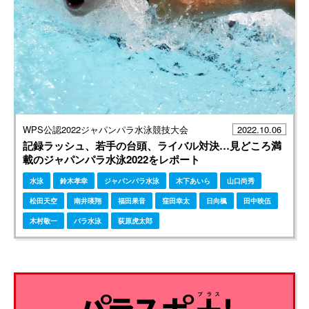
WPS公認2022ジャパンパラ水泳競技大会
2022.10.06
記録ラッシュ、若手の台頭、ライバル対決…見どころ満
載のジャパンパラ水泳2022をレポート
水泳
鈴木孝幸
ジャパンパラ水泳
木下あいら
山口尚秀
松田天空
南井瑛翔
福田果音
窪田幸太
日向楓
田中映伍
木村敬一
パラ水泳
荻原虎太郎