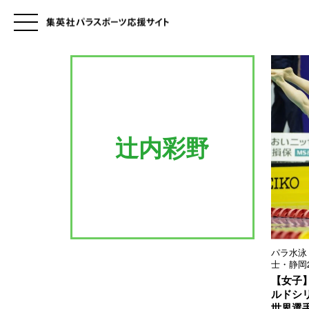
辻内彩野
パラ水泳
士・静岡2
【女子
ルドシ
世界選