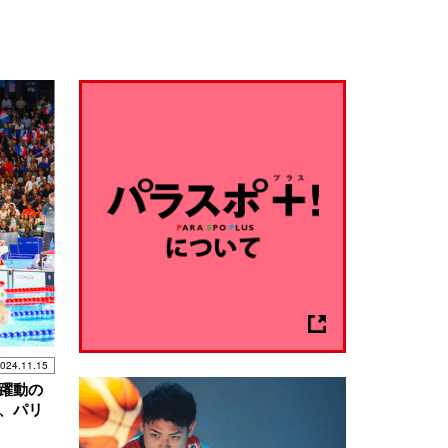
024.11.15
躍動の
、パリ