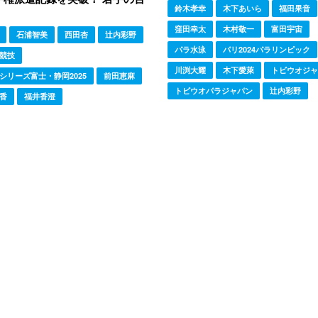
鈴木孝幸
木下あいら
福田果音
窪田幸太
木村敬一
富田宇宙
石浦智美
西田杏
辻内彩野
パラ水泳
パリ2024パラリンピック
競技
川渕大耀
木下愛萊
トビウオジャ
シリーズ富士・静岡2025
前田恵麻
トビウオパラジャパン
辻内彩野
香
福井香澄