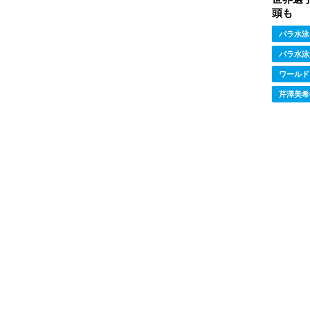
頭も
パラ水泳
パラ水泳
ワールド
芹澤美希