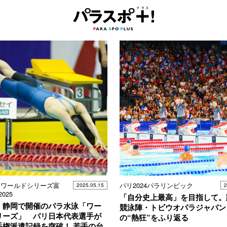
 ワールドシリーズ富
パリ2024パラリンピック
2025.05.15
2
025
「自分史上最高」を目指して。
】静岡で開催のパラ水泳「ワー
競泳陣・トビウオパラジャパン
リーズ」 パリ日本代表選手が
の“熱狂”をふり返る
手権派遣記録を突破！ 若手の台