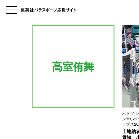
高室侑舞
木下グル
ン車いす
ップス20
上地結
貫禄、