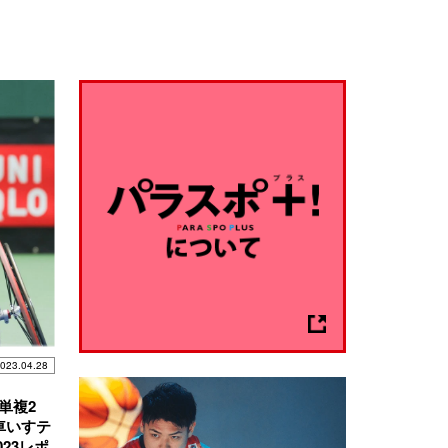
023.04.28
単複2
車いすテ
23レポ