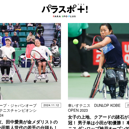
ープ・ジャパンオープ
車いすテニス DUNLOP KOBE
2024.11.12
2
テニスチャンピオンシ
OPEN 2023
24
女子の上地、クアードの諸石が
衣、田中愛美が金メダリストの
冠！ 男子単は小田が初優勝！ 
小田凱人世代の若手の台頭も！
ニス ダンロップ神戸オープン20