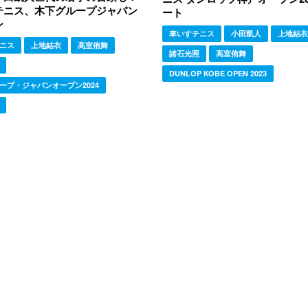
テニス、木下グループジャパン
ート
ン
車いすテニス
小田凱人
上地結衣
ニス
上地結衣
高室侑舞
諸石光照
高室侑舞
DUNLOP KOBE OPEN 2023
ープ・ジャパンオープン2024