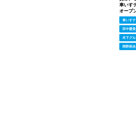
車いす
オープ
車いすテ
田中愛美
木下グル
岡野莉央