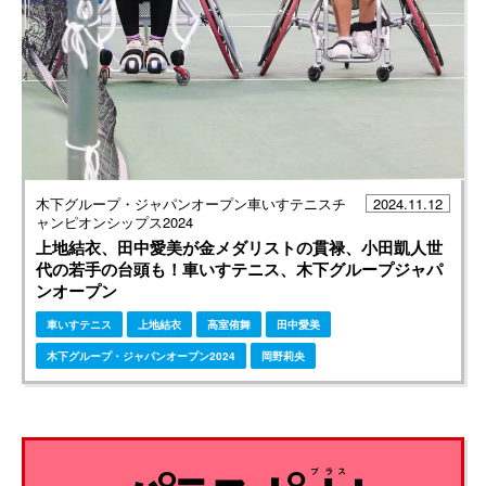
木下グループ・ジャパンオープン車いすテニスチ
2024.11.12
ャンピオンシップス2024
上地結衣、田中愛美が金メダリストの貫禄、小田凱人世
代の若手の台頭も！車いすテニス、木下グループジャパ
ンオープン
車いすテニス
上地結衣
高室侑舞
田中愛美
木下グループ・ジャパンオープン2024
岡野莉央