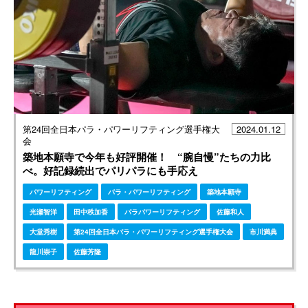
第24回全日本パラ・パワーリフティング選手権大
2024.01.12
会
築地本願寺で今年も好評開催！ “腕自慢”たちの力比
べ。好記録続出でパリパラにも手応え
パワーリフティング
パラ・パワーリフティング
築地本願寺
光瀬智洋
田中秩加香
パラパワーリフティング
佐藤和人
大堂秀樹
第24回全日本パラ・パワーリフティング選手権大会
市川満典
龍川崇子
佐藤芳隆