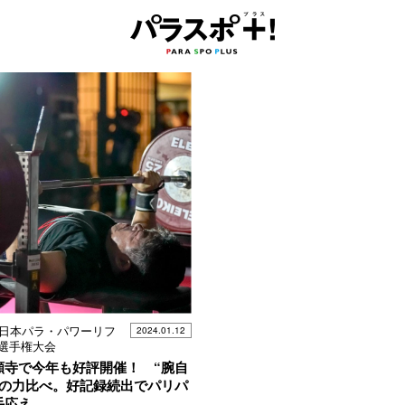
全日本パラ・パワーリフ
2024.01.12
選手権大会
願寺で今年も好評開催！ “腕自
ちの力比べ。好記録続出でパリパ
手応え