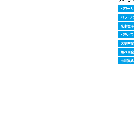
パワーリ
パラ・パ
光瀬智洋
パラパワ
大堂秀樹
第24回
市川満典