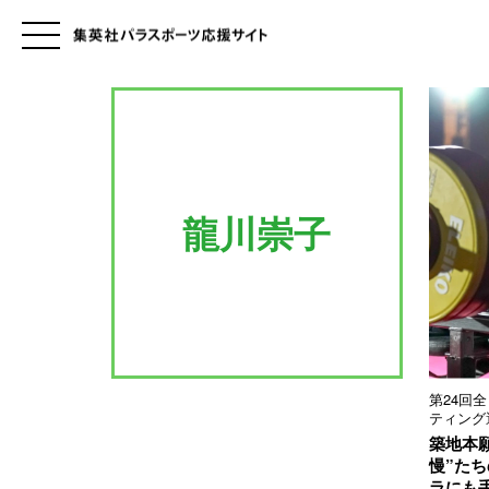
龍川崇子
第24回
ティング
築地本
慢”た
ラにも